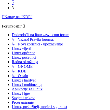
2
3
Natrag na “KDE”
Forum(o)Bir
Dobrodošli na linuxzasve.com forum
↳ Važno! Pravila foruma.
↳ Novi korisnici - upoznavanje
Linux vijesti
Linux općenito
Linux početnici
Radna okruženja
↳ GNOME
↳ KDE
↳ Ostalo
Linux i hardver
Linux i multimedija
Aplikacije za Linux
Linux i igre
Savjeti i trikovi
Programiranje
Linux, poslužitelj, mreže i sigurnost