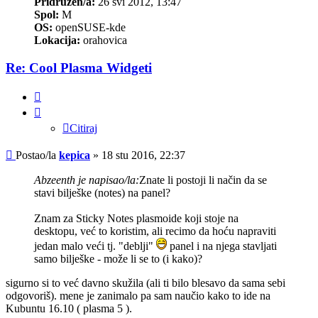
Pridružen/a:
26 svi 2012, 13:47
Spol:
M
OS:
openSUSE-kde
Lokacija:
orahovica
Re: Cool Plasma Widgeti
Citiraj
Citiraj
Post
Postao/la
kepica
»
18 stu 2016, 22:37
Abzeenth je napisao/la:
Znate li postoji li način da se
stavi bilješke (notes) na panel?
Znam za Sticky Notes plasmoide koji stoje na
desktopu, već to koristim, ali recimo da hoću napraviti
jedan malo veći tj. "deblji"
panel i na njega stavljati
samo bilješke - može li se to (i kako)?
sigurno si to već davno skužila (ali ti bilo blesavo da sama sebi
odgovoriš). mene je zanimalo pa sam naučio kako to ide na
Kubuntu 16.10 ( plasma 5 ).