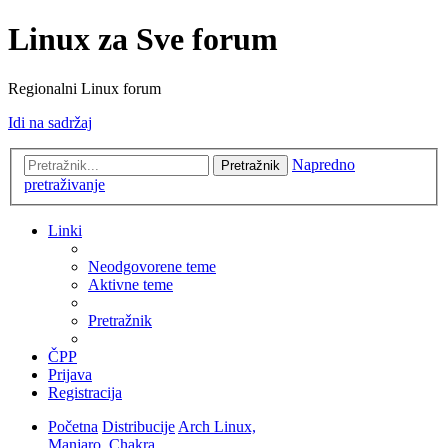
Linux za Sve forum
Regionalni Linux forum
Idi na sadržaj
Napredno
Pretražnik
pretraživanje
Linki
Neodgovorene teme
Aktivne teme
Pretražnik
ČPP
Prijava
Registracija
Početna
Distribucije
Arch Linux,
Manjaro, Chakra...