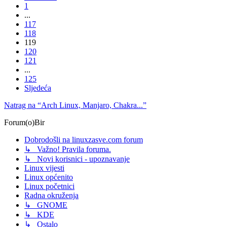
1
...
117
118
119
120
121
...
125
Sljedeća
Natrag na “Arch Linux, Manjaro, Chakra...”
Forum(o)Bir
Dobrodošli na linuxzasve.com forum
↳ Važno! Pravila foruma.
↳ Novi korisnici - upoznavanje
Linux vijesti
Linux općenito
Linux početnici
Radna okruženja
↳ GNOME
↳ KDE
↳ Ostalo