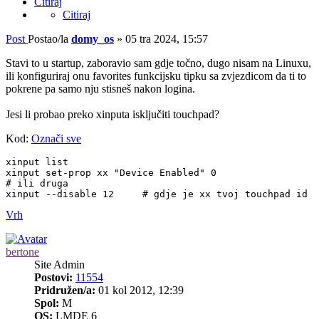
Citiraj
Citiraj
Post
Postao/la
domy_os
»
05 tra 2024, 15:57
Stavi to u startup, zaboravio sam gdje točno, dugo nisam na Linuxu,
ili konfiguriraj onu favorites funkcijsku tipku sa zvjezdicom da ti to
pokrene pa samo nju stisneš nakon logina.
Jesi li probao preko xinputa isključiti touchpad?
Kod:
Označi sve
xinput list

xinput set-prop xx "Device Enabled" 0

# ili druga

xinput --disable 12	# gdje je xx tvoj touchpad id
Vrh
bertone
Site Admin
Postovi:
11554
Pridružen/a:
01 kol 2012, 12:39
Spol:
M
OS:
LMDE 6