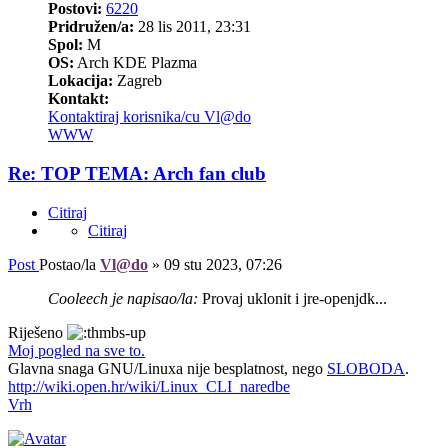
Postovi:
6220
Pridružen/a:
28 lis 2011, 23:31
Spol:
M
OS:
Arch KDE Plazma
Lokacija:
Zagreb
Kontakt:
Kontaktiraj korisnika/cu Vl@do
WWW
Re: TOP TEMA: Arch fan club
Citiraj
Citiraj
Post
Postao/la
Vl@do
»
09 stu 2023, 07:26
Cooleech je napisao/la:
Provaj uklonit i jre-openjdk...
Riješeno
Moj pogled na sve to.
Glavna snaga GNU/Linuxa nije besplatnost, nego
SLOBODA
.
http://wiki.open.hr/wiki/Linux_CLI_naredbe
Vrh