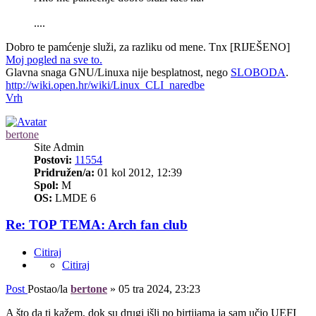
....
Dobro te pamćenje služi, za razliku od mene. Tnx [RIJEŠENO]
Moj pogled na sve to.
Glavna snaga GNU/Linuxa nije besplatnost, nego
SLOBODA
.
http://wiki.open.hr/wiki/Linux_CLI_naredbe
Vrh
bertone
Site Admin
Postovi:
11554
Pridružen/a:
01 kol 2012, 12:39
Spol:
M
OS:
LMDE 6
Re: TOP TEMA: Arch fan club
Citiraj
Citiraj
Post
Postao/la
bertone
»
05 tra 2024, 23:23
A što da ti kažem, dok su drugi išli po birtijama ja sam učio UEFI