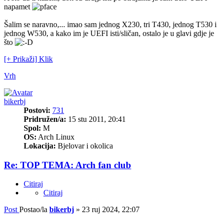
napamet
Šalim se naravno,... imao sam jednog X230, tri T430, jednog T530 i
jednog W530, a kako im je UEFI isti/sličan, ostalo je u glavi gdje je
što
[+ Prikaži] Klik
Vrh
bikerbj
Postovi:
731
Pridružen/a:
15 stu 2011, 20:41
Spol:
M
OS:
Arch Linux
Lokacija:
Bjelovar i okolica
Re: TOP TEMA: Arch fan club
Citiraj
Citiraj
Post
Postao/la
bikerbj
»
23 ruj 2024, 22:07