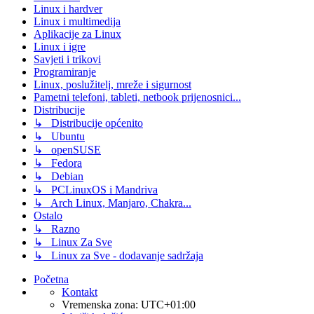
Linux i hardver
Linux i multimedija
Aplikacije za Linux
Linux i igre
Savjeti i trikovi
Programiranje
Linux, poslužitelj, mreže i sigurnost
Pametni telefoni, tableti, netbook prijenosnici...
Distribucije
↳ Distribucije općenito
↳ Ubuntu
↳ openSUSE
↳ Fedora
↳ Debian
↳ PCLinuxOS i Mandriva
↳ Arch Linux, Manjaro, Chakra...
Ostalo
↳ Razno
↳ Linux Za Sve
↳ Linux za Sve - dodavanje sadržaja
Početna
Kontakt
Vremenska zona:
UTC+01:00