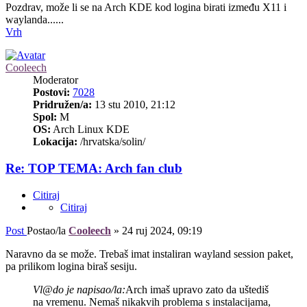
Pozdrav, može li se na Arch KDE kod logina birati između X11 i
waylanda......
Vrh
Cooleech
Moderator
Postovi:
7028
Pridružen/a:
13 stu 2010, 21:12
Spol:
M
OS:
Arch Linux KDE
Lokacija:
/hrvatska/solin/
Re: TOP TEMA: Arch fan club
Citiraj
Citiraj
Post
Postao/la
Cooleech
»
24 ruj 2024, 09:19
Naravno da se može. Trebaš imat instaliran wayland session paket,
pa prilikom logina biraš sesiju.
Vl@do je napisao/la:
Arch imaš upravo zato da uštediš
na vremenu. Nemaš nikakvih problema s instalacijama,