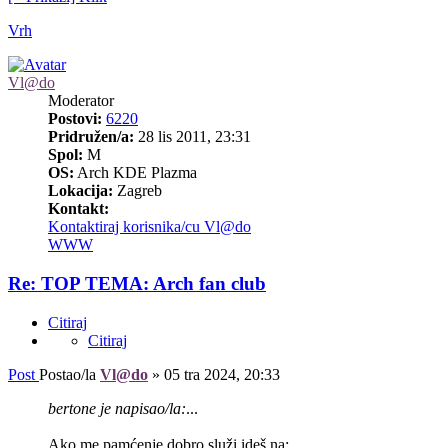
Vrh
Vl@do
Moderator
Postovi:
6220
Pridružen/a:
28 lis 2011, 23:31
Spol:
M
OS:
Arch KDE Plazma
Lokacija:
Zagreb
Kontakt:
Kontaktiraj korisnika/cu Vl@do
WWW
Re: TOP TEMA: Arch fan club
Citiraj
Citiraj
Post
Postao/la
Vl@do
»
05 tra 2024, 20:33
bertone je napisao/la:
...
Ako me pamćenje dobro služi ideš na: