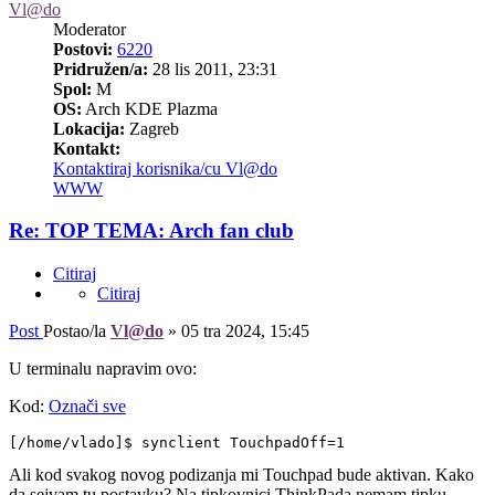
Vl@do
Moderator
Postovi:
6220
Pridružen/a:
28 lis 2011, 23:31
Spol:
M
OS:
Arch KDE Plazma
Lokacija:
Zagreb
Kontakt:
Kontaktiraj korisnika/cu Vl@do
WWW
Re: TOP TEMA: Arch fan club
Citiraj
Citiraj
Post
Postao/la
Vl@do
»
05 tra 2024, 15:45
U terminalu napravim ovo:
Kod:
Označi sve
[/home/vlado]$ synclient TouchpadOff=1
Ali kod svakog novog podizanja mi Touchpad bude aktivan. Kako
da sejvam tu postavku? Na tipkovnici ThinkPada nemam tipku