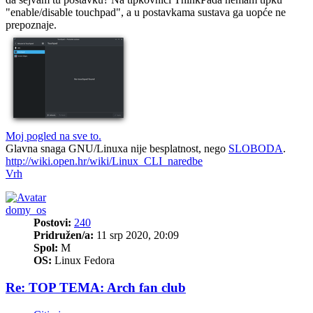
"enable/disable touchpad", a u postavkama sustava ga uopće ne
prepoznaje.
Moj pogled na sve to.
Glavna snaga GNU/Linuxa nije besplatnost, nego
SLOBODA
.
http://wiki.open.hr/wiki/Linux_CLI_naredbe
Vrh
domy_os
Postovi:
240
Pridružen/a:
11 srp 2020, 20:09
Spol:
M
OS:
Linux Fedora
Re: TOP TEMA: Arch fan club