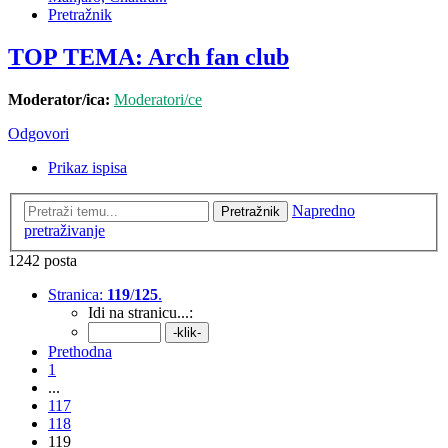
Pretražnik
TOP TEMA: Arch fan club
Moderator/ica:
Moderatori/ce
Odgovori
Prikaz ispisa
Napredno
Pretražnik
pretraživanje
1242 posta
Stranica:
119
/
125
.
Idi na stranicu...:
Prethodna
1
...
117
118
119