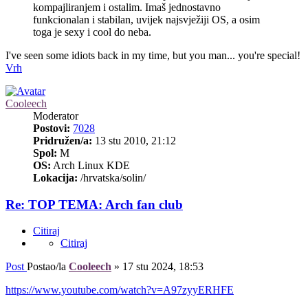
kompajliranjem i ostalim. Imaš jednostavno
funkcionalan i stabilan, uvijek najsvježiji OS, a osim
toga je sexy i cool do neba.
I've seen some idiots back in my time, but you man... you're special!
Vrh
Cooleech
Moderator
Postovi:
7028
Pridružen/a:
13 stu 2010, 21:12
Spol:
M
OS:
Arch Linux KDE
Lokacija:
/hrvatska/solin/
Re: TOP TEMA: Arch fan club
Citiraj
Citiraj
Post
Postao/la
Cooleech
»
17 stu 2024, 18:53
https://www.youtube.com/watch?v=A97zyyERHFE