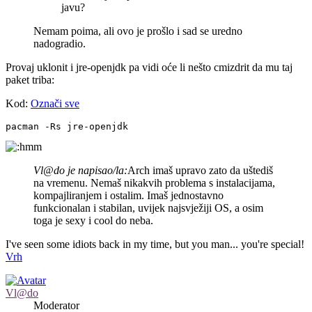
javu?
Nemam poima, ali ovo je prošlo i sad se uredno
nadogradio.
Provaj uklonit i jre-openjdk pa vidi oće li nešto cmizdrit da mu taj
paket triba:
Kod:
Označi sve
pacman -Rs jre-openjdk
Vl@do je napisao/la:
Arch imaš upravo zato da uštediš
na vremenu. Nemaš nikakvih problema s instalacijama,
kompajliranjem i ostalim. Imaš jednostavno
funkcionalan i stabilan, uvijek najsvježiji OS, a osim
toga je sexy i cool do neba.
I've seen some idiots back in my time, but you man... you're special!
Vrh
Vl@do
Moderator