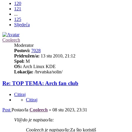
120
121
...
125
Sljedeća
Cooleech
Moderator
Postovi:
7028
Pridružen/a:
13 stu 2010, 21:12
Spol:
M
OS:
Arch Linux KDE
Lokacija:
/hrvatska/solin/
Re: TOP TEMA: Arch fan club
Citiraj
Citiraj
Post
Postao/la
Cooleech
»
08 stu 2023, 23:31
Vl@do je napisao/la:
Cooleech je napisao/la:
Za što koristiš