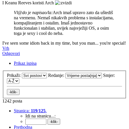
I Keanu Reeves koristi Arch
Vl@do je napisao/la:
Arch imaš upravo zato da uštediš
na vremenu. Nemaš nikakvih problema s instalacijama,
kompajliranjem i ostalim. Imaš jednostavno
funkcionalan i stabilan, uvijek najsvježiji OS, a osim
toga je sexy i cool do neba.
I've seen some idiots back in my time, but you man... you're special!
Vrh
Odgovori
Prikaz ispisa
Prikaži:
Redanje:
Smjer:
1242 posta
Stranica:
119
/
125
.
Idi na stranicu...:
Prethodna