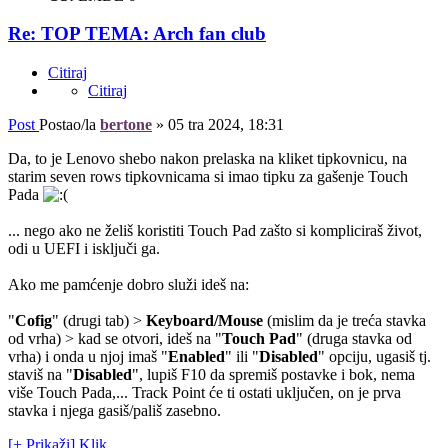
Re: TOP TEMA: Arch fan club
Citiraj
Citiraj
Post
Postao/la
bertone
»
05 tra 2024, 18:31
Da, to je Lenovo shebo nakon prelaska na kliket tipkovnicu, na
starim seven rows tipkovnicama si imao tipku za gašenje Touch
Pada
... nego ako ne želiš koristiti Touch Pad zašto si kompliciraš život,
odi u UEFI i isključi ga.
Ako me pamćenje dobro služi ideš na:
"
Cofig
" (drugi tab) >
Keyboard/Mouse
(mislim da je treća stavka
od vrha) > kad se otvori, ideš na "
Touch Pad
" (druga stavka od
vrha) i onda u njoj imaš "
Enabled
" ili "
Disabled
" opciju, ugasiš tj.
staviš na "
Disabled
", lupiš F10 da spremiš postavke i bok, nema
više Touch Pada,... Track Point će ti ostati uključen, on je prva
stavka i njega gasiš/pališ zasebno.
[+ Prikaži] Klik