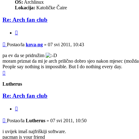
OS:
Archlinux
Lokacija:
Katoličke Čaire
Re: Arch fan club
Citiraj
Post
Postao/la
kova-ng
»
07 svi 2011, 10:43
pa ev da se pridružim
moram priznat da mi je arch prilično dobro sjeo nakon mjesec (možda 
People say nothing is impossible. But I do nothing every day.
Vrh
Lutherus
Re: Arch fan club
Citiraj
Post
Postao/la
Lutherus
»
07 svi 2011, 10:50
i uvijek imaš najfriškiji software.
pacman is your friend