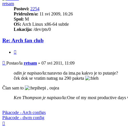
retsam
Postovi:
2254
Pridružen/a:
11 svi 2009, 16:26
Spol:
M
OS:
Arch Linux x86-64 subtle
Lokacija:
/dev/pts/0
Re: Arch fan club
Citiraj
Post
Postao/la
retsam
»
07 svi 2011, 11:09
odin je napisao/la:
naravno da ima.pa kakvo je to putanje?
ček dok se vratim natrag na 290 paketa
Član sam to
, oujea
Ken Thompson je napisao/la:
One of my most productive days 
Pikacode - Arch configs
Pikacode - dwm config
Vrh