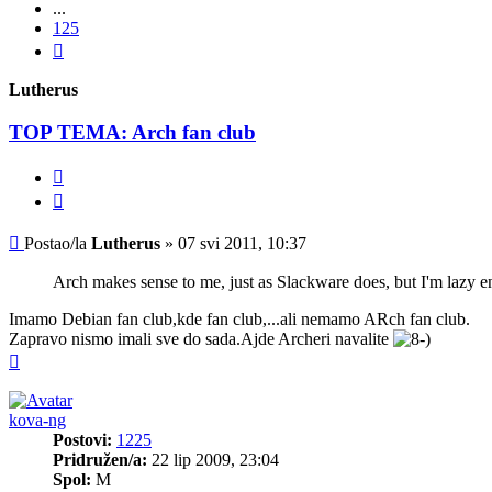
...
125
Sljedeća
Lutherus
TOP TEMA: Arch fan club
Citiraj
Post
Postao/la
Lutherus
»
07 svi 2011, 10:37
Arch makes sense to me, just as Slackware does, but I'm lazy 
Imamo Debian fan club,kde fan club,...ali nemamo ARch fan club.
Zapravo nismo imali sve do sada.Ajde Archeri navalite
Vrh
kova-ng
Postovi:
1225
Pridružen/a:
22 lip 2009, 23:04
Spol:
M