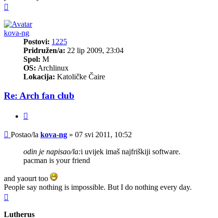
Vrh
kova-ng
Postovi:
1225
Pridružen/a:
22 lip 2009, 23:04
Spol:
M
OS:
Archlinux
Lokacija:
Katoličke Čaire
Re: Arch fan club
Citiraj
Post
Postao/la
kova-ng
»
07 svi 2011, 10:52
odin je napisao/la:
i uvijek imaš najfriškiji software.
pacman is your friend
and yaourt too
People say nothing is impossible. But I do nothing every day.
Vrh
Lutherus