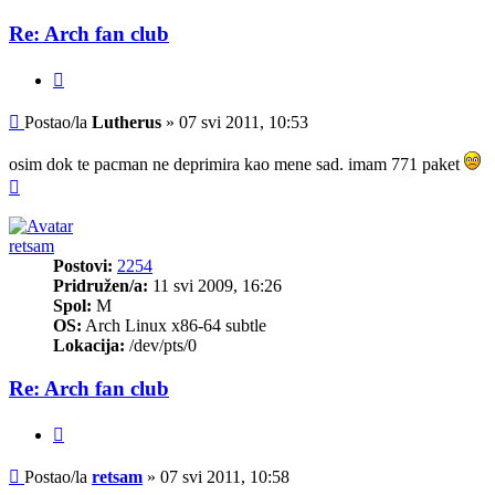
Re: Arch fan club
Citiraj
Post
Postao/la
Lutherus
»
07 svi 2011, 10:53
osim dok te pacman ne deprimira kao mene sad. imam 771 paket
Vrh
retsam
Postovi:
2254
Pridružen/a:
11 svi 2009, 16:26
Spol:
M
OS:
Arch Linux x86-64 subtle
Lokacija:
/dev/pts/0
Re: Arch fan club
Citiraj
Post
Postao/la
retsam
»
07 svi 2011, 10:58