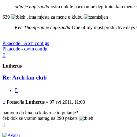
odin je napisao/la:
osim dok te pacman ne deprimira kao mene 
639
, ima mjesta za mene u klubu
Ken Thompson je napisao/la:
One of my most productive days 
Pikacode - Arch configs
Pikacode - dwm config
Vrh
Lutherus
Re: Arch fan club
Citiraj
Post
Postao/la
Lutherus
»
07 svi 2011, 11:03
naravno da ima.pa kakvo je to putanje?
ček dok se vratim natrag na 290 paketa
Vrh