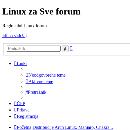
Linux za Sve forum
Regionalni Linux forum
Idi na sadržaj
Napredno
Pretražnik
pretraživanje
Linki
Neodgovorene teme
Aktivne teme
Pretražnik
ČPP
Prijava
Registracija
Početna
Distribucije
Arch Linux, Manjaro, Chakra...