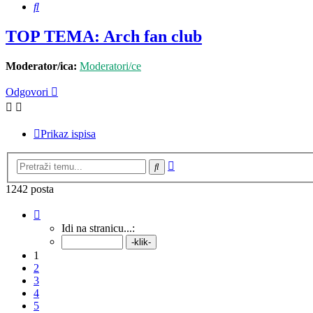
Pretražnik
TOP TEMA: Arch fan club
Moderator/ica:
Moderatori/ce
Odgovori
Prikaz ispisa
Napredno
Pretražnik
pretraživanje
1242 posta
Stranica:
1
/
125
.
Idi na stranicu...:
1
2
3
4
5