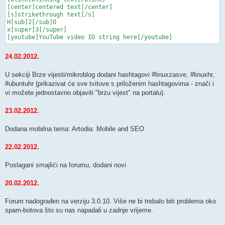
[center]centered text[/center]

[s]strikethrough text[/s]

H[sub]2[/sub]O

x[super]3[/super]

[youtube]YouTube video ID string here[/youtube]
24.02.2012.
U sekciji Brze vijesti/mikroblog dodani hashtagovi #linuxzasve, #linuxhr,
#ubuntuhr (prikazivat će sve tvitove s priloženim hashtagovima - znači i
vi možete jednostavno objaviti "brzu vijest" na portalu).
23.02.2012.
Dodana mobilna tema: Artodia: Mobile and SEO
22.02.2012.
Poslagani smajlići na forumu, dodani novi
20.02.2012.
Forum nadograđen na verziju 3.0.10. Više ne bi trebalo biti problema oko
spam-botova što su nas napadali u zadnje vrijeme.