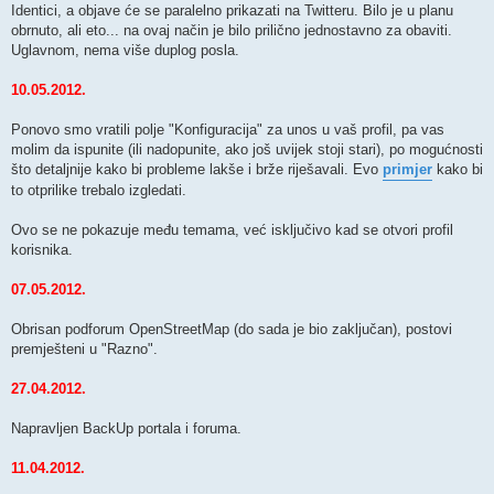
Identici, a objave će se paralelno prikazati na Twitteru. Bilo je u planu
obrnuto, ali eto... na ovaj način je bilo prilično jednostavno za obaviti.
Uglavnom, nema više duplog posla.
10.05.2012.
Ponovo smo vratili polje "Konfiguracija" za unos u vaš profil, pa vas
molim da ispunite (ili nadopunite, ako još uvijek stoji stari), po mogućnosti
što detaljnije kako bi probleme lakše i brže riješavali. Evo
primjer
kako bi
to otprilike trebalo izgledati.
Ovo se ne pokazuje među temama, već isključivo kad se otvori profil
korisnika.
07.05.2012.
Obrisan podforum OpenStreetMap (do sada je bio zaključan), postovi
premješteni u "Razno".
27.04.2012.
Napravljen BackUp portala i foruma.
11.04.2012.