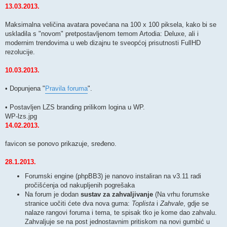
13.03.2013.
Maksimalna veličina avatara povećana na 100 x 100 piksela, kako bi se
uskladila s "novom" pretpostavljenom temom Artodia: Deluxe, ali i
modernim trendovima u web dizajnu te sveopćoj prisutnosti FullHD
rezolucije.
10.03.2013.
• Dopunjena "
Pravila foruma
".
• Postavljen LZS branding prilikom logina u WP.
WP-lzs.jpg
14.02.2013.
favicon se ponovo prikazuje, sređeno.
28.1.2013.
Forumski engine (phpBB3) je nanovo instaliran na v3.11 radi
pročišćenja od nakupljenih pogrešaka
Na forum je dodan
sustav za zahvaljivanje
(Na vrhu forumske
stranice uočiti ćete dva nova guma:
Toplista
i
Zahvale
, gdje se
nalaze rangovi foruma i tema, te spisak tko je kome dao zahvalu.
Zahvaljuje se na post jednostavnim pritiskom na novi gumbić u