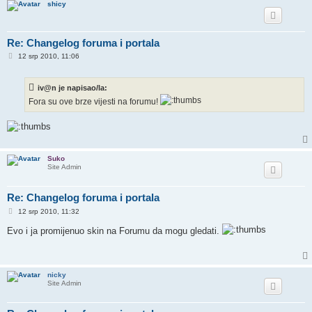
shicy
Re: Changelog foruma i portala
P
12 srp 2010, 11:06
o
s
t
iv@n je napisao/la:
Fora su ove brze vijesti na forumu!
Suko
Site Admin
Re: Changelog foruma i portala
P
12 srp 2010, 11:32
o
s
Evo i ja promijenuo skin na Forumu da mogu gledati.
t
nicky
Site Admin