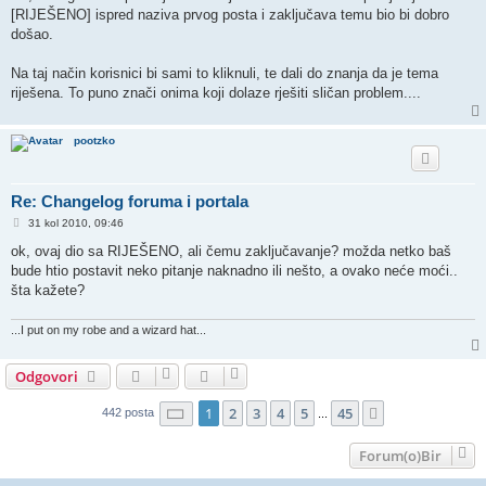
t
[RIJEŠENO] ispred naziva prvog posta i zaključava temu bio bi dobro
došao.
Na taj način korisnici bi sami to kliknuli, te dali do znanja da je tema
riješena. To puno znači onima koji dolaze rješiti sličan problem....
pootzko
Re: Changelog foruma i portala
P
31 kol 2010, 09:46
o
s
ok, ovaj dio sa RIJEŠENO, ali čemu zaključavanje? možda netko baš
t
bude htio postavit neko pitanje naknadno ili nešto, a ovako neće moći..
šta kažete?
...I put on my robe and a wizard hat...
Odgovori
Stranica:
1
/
45
.
1
2
3
4
5
45
Sljedeća
442 posta
...
Forum(o)Bir