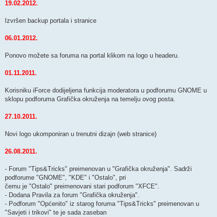
19.02.2012.
Izvršen backup portala i stranice
06.01.2012.
Ponovo možete sa foruma na portal klikom na logo u headeru.
01.11.2011.
Korisniku iForce dodijeljena funkcija moderatora u podforumu GNOME u
sklopu podforuma Grafička okruženja na temelju ovog posta.
27.10.2011.
Novi logo ukomponiran u trenutni dizajn (web stranice)
26.08.2011.
- Forum "Tips&Tricks" preimenovan u "Grafička okruženja". Sadrži
podforume "GNOME", "KDE" i "Ostalo", pri
čemu je "Ostalo" preimenovani stari podforum "XFCE".
- Dodana Pravila za forum "Grafička okruženja".
- Podforum "Općenito" iz starog foruma "Tips&Tricks" preimenovan u
"Savjeti i trikovi" te je sada zaseban