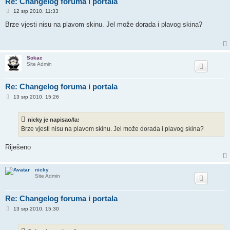
Re: Changelog foruma i portala
P
12 srp 2010, 11:33
o
s
Brze vjesti nisu na plavom skinu. Jel može dorada i plavog skina?
t
Sokac
Site Admin
Re: Changelog foruma i portala
P
13 srp 2010, 15:26
o
s
t
nicky je napisao/la:
Brze vjesti nisu na plavom skinu. Jel može dorada i plavog skina?
Riješeno
nicky
Site Admin
Re: Changelog foruma i portala
P
13 srp 2010, 15:30
o
s
t