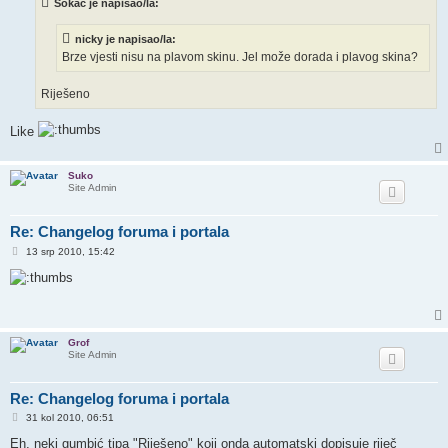
Sokac je napisao/la:
nicky je napisao/la:
Brze vjesti nisu na plavom skinu. Jel može dorada i plavog skina?
Riješeno
Like
Suko
Site Admin
Re: Changelog foruma i portala
P
13 srp 2010, 15:42
o
s
t
Grof
Site Admin
Re: Changelog foruma i portala
P
31 kol 2010, 06:51
o
s
Eh, neki gumbić tipa "Riješeno" koji onda automatski dopisuje riječ