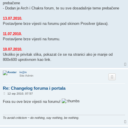
prebačene
- Dodan je Arch i Chakra forum, te su sve dosadašnje teme prebačene
13.07.2010.
Postavljene brze vijesti na forumu pod skinom Prosilver (plava).
11.07.2010.
Postavljene brze vijesti na forumu.
10.07.2010.
Ukoliko je privitak slika, pokazat će se na stranici ako je manje od
800x600 uprotivnom kao link.
iv@n
Site Admin
Re: Changelog foruma i portala
P
12 srp 2010, 07:57
o
s
Fora su ove brze vijesti na forumu!
t
To avoid criticism ~ do nothing, say nothing, be nothing.