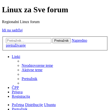
Linux za Sve forum
Regionalni Linux forum
Idi na sadržaj
Napredno
Pretražnik
pretraživanje
Linki
Neodgovorene teme
Aktivne teme
Pretražnik
ČPP
Prijava
Registracija
Početna
Distribucije
Ubuntu
Pretražnik