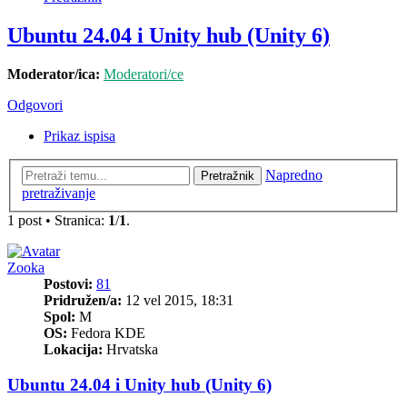
Ubuntu 24.04 i Unity hub (Unity 6)
Moderator/ica:
Moderatori/ce
Odgovori
Prikaz ispisa
Napredno
Pretražnik
pretraživanje
1 post • Stranica:
1
/
1
.
Zooka
Postovi:
81
Pridružen/a:
12 vel 2015, 18:31
Spol:
M
OS:
Fedora KDE
Lokacija:
Hrvatska
Ubuntu 24.04 i Unity hub (Unity 6)