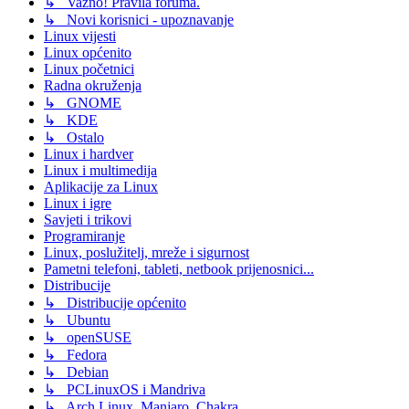
↳ Važno! Pravila foruma.
↳ Novi korisnici - upoznavanje
Linux vijesti
Linux općenito
Linux početnici
Radna okruženja
↳ GNOME
↳ KDE
↳ Ostalo
Linux i hardver
Linux i multimedija
Aplikacije za Linux
Linux i igre
Savjeti i trikovi
Programiranje
Linux, poslužitelj, mreže i sigurnost
Pametni telefoni, tableti, netbook prijenosnici...
Distribucije
↳ Distribucije općenito
↳ Ubuntu
↳ openSUSE
↳ Fedora
↳ Debian
↳ PCLinuxOS i Mandriva
↳ Arch Linux, Manjaro, Chakra...