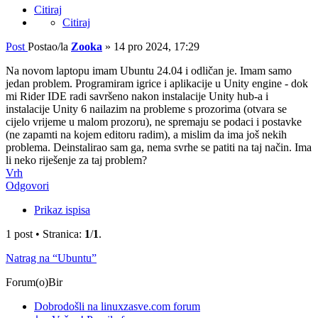
Citiraj
Citiraj
Post
Postao/la
Zooka
»
14 pro 2024, 17:29
Na novom laptopu imam Ubuntu 24.04 i odličan je. Imam samo
jedan problem. Programiram igrice i aplikacije u Unity engine - dok
mi Rider IDE radi savršeno nakon instalacije Unity hub-a i
instalacije Unity 6 nailazim na probleme s prozorima (otvara se
cijelo vrijeme u malom prozoru), ne spremaju se podaci i postavke
(ne zapamti na kojem editoru radim), a mislim da ima još nekih
problema. Deinstalirao sam ga, nema svrhe se patiti na taj način. Ima
li neko riješenje za taj problem?
Vrh
Odgovori
Prikaz ispisa
1 post • Stranica:
1
/
1
.
Natrag na “Ubuntu”
Forum(o)Bir
Dobrodošli na linuxzasve.com forum