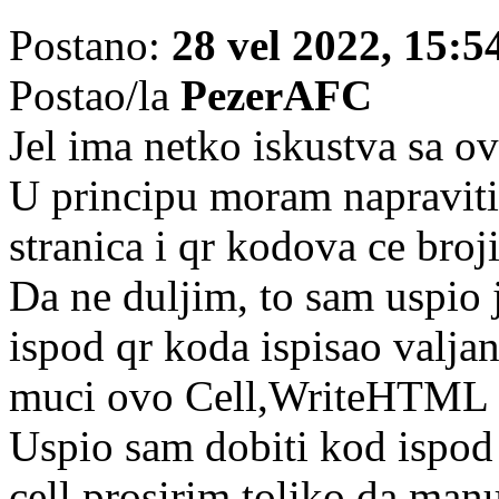
Postano:
28 vel 2022, 15:5
Postao/la
PezerAFC
Jel ima netko iskustva sa o
U principu moram napraviti 
stranica i qr kodova ce brojit
Da ne duljim, to sam uspio je
ispod qr koda ispisao valjan
muci ovo Cell,WriteHTML i
Uspio sam dobiti kod ispod 
cell prosirim toliko da manu