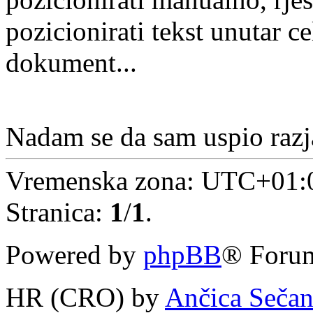
pozicionirati tekst unutar cel
dokument...
Nadam se da sam uspio raz
Vremenska zona:
UTC+01:
Stranica:
1
/
1
.
Powered by
phpBB
® Forum
HR (CRO) by
Ančica Seča