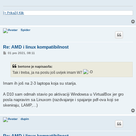
[+ Prikaži] Klik
Spider
Re: AMD i linux kompatibilnost
P
01 pro 2021, 08:11
o
s
t
bertone je napisao/la:
Tak i treba, ja na poslu još uvijek imam W7
Imam ih još na 2-3 laptopa koja su starija.
A D10 sam odmah stavio po aktivaciji Windowsa u VirtualBox jer gro
posla napravim sa Linuxom (razdvajanje i spajanje pdf-ova koji se
skeniraju, LAMP,...)
dupin
Re: AMD i linux kompatibilnost