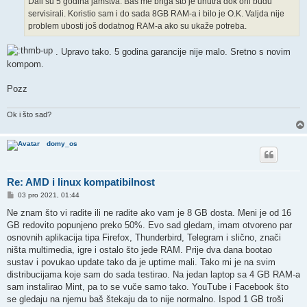
Dali su 5 godina jamstva. Baš me briga što je unutra dok oni budu
servisirali. Koristio sam i do sada 8GB RAM-a i bilo je O.K. Valjda nije
problem ubosti još dodatnog RAM-a ako su ukaže potreba.
. Upravo tako. 5 godina garancije nije malo. Sretno s novim
kompom.
Pozz
Ok i što sad?
domy_os
Re: AMD i linux kompatibilnost
P
03 pro 2021, 01:44
o
s
Ne znam što vi radite ili ne radite ako vam je 8 GB dosta. Meni je od 16
t
GB redovito popunjeno preko 50%. Evo sad gledam, imam otvoreno par
osnovnih aplikacija tipa Firefox, Thunderbird, Telegram i slično, znači
ništa multimedia, igre i ostalo što jede RAM. Prije dva dana bootao
sustav i povukao update tako da je uptime mali. Tako mi je na svim
distribucijama koje sam do sada testirao. Na jedan laptop sa 4 GB RAM-a
sam instalirao Mint, pa to se vuče samo tako. YouTube i Facebook što
se gledaju na njemu baš štekaju da to nije normalno. Ispod 1 GB troši