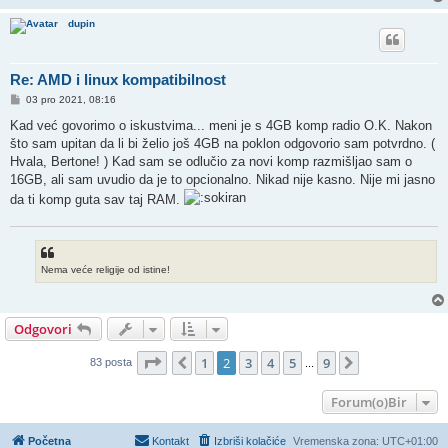
dupin
Re: AMD i linux kompatibilnost
P
03 pro 2021, 08:16
o
s
Kad već govorimo o iskustvima... meni je s 4GB komp radio O.K. Nakon
t
što sam upitan da li bi želio još 4GB na poklon odgovorio sam potvrdno. (
Hvala, Bertone! ) Kad sam se odlučio za novi komp razmišljao sam o
16GB, ali sam uvudio da je to opcionalno. Nikad nije kasno. Nije mi jasno
da ti komp guta sav taj RAM.
Nema veće religije od istine!
Odgovori
Stranica:
2
/
9
.
1
2
3
4
5
9
Prethodna
Sljedeća
83 posta
...
Forum(o)Bir
Početna
Kontakt
Izbriši kolačiće
Vremenska zona:
UTC+01:00