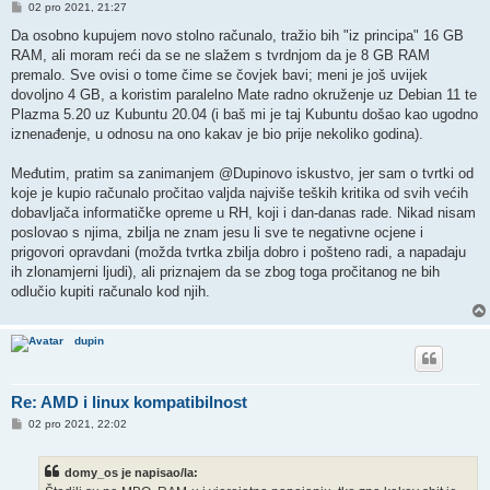
P
02 pro 2021, 21:27
o
s
Da osobno kupujem novo stolno računalo, tražio bih "iz principa" 16 GB
t
RAM, ali moram reći da se ne slažem s tvrdnjom da je 8 GB RAM
premalo. Sve ovisi o tome čime se čovjek bavi; meni je još uvijek
dovoljno 4 GB, a koristim paralelno Mate radno okruženje uz Debian 11 te
Plazma 5.20 uz Kubuntu 20.04 (i baš mi je taj Kubuntu došao kao ugodno
iznenađenje, u odnosu na ono kakav je bio prije nekoliko godina).
Međutim, pratim sa zanimanjem @Dupinovo iskustvo, jer sam o tvrtki od
koje je kupio računalo pročitao valjda najviše teških kritika od svih većih
dobavljača informatičke opreme u RH, koji i dan-danas rade. Nikad nisam
poslovao s njima, zbilja ne znam jesu li sve te negativne ocjene i
prigovori opravdani (možda tvrtka zbilja dobro i pošteno radi, a napadaju
ih zlonamjerni ljudi), ali priznajem da se zbog toga pročitanog ne bih
odlučio kupiti računalo kod njih.
dupin
Re: AMD i linux kompatibilnost
P
02 pro 2021, 22:02
o
s
t
domy_os je napisao/la: