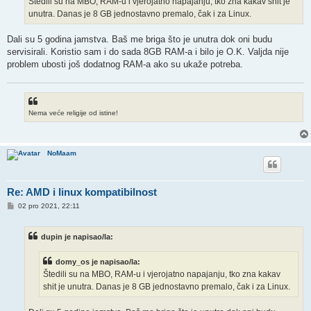
Štedili su na MBO, RAM-u i vjerojatno napajanju, tko zna kakav shit je
unutra. Danas je 8 GB jednostavno premalo, čak i za Linux.
Dali su 5 godina jamstva. Baš me briga što je unutra dok oni budu
servisirali. Koristio sam i do sada 8GB RAM-a i bilo je O.K. Valjda nije
problem ubosti još dodatnog RAM-a ako su ukaže potreba.
Nema veće religije od istine!
NoMaam
Re: AMD i linux kompatibilnost
P
02 pro 2021, 22:11
o
s
t
dupin je napisao/la:
domy_os je napisao/la:
Štedili su na MBO, RAM-u i vjerojatno napajanju, tko zna kakav
shit je unutra. Danas je 8 GB jednostavno premalo, čak i za Linux.