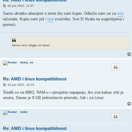
P
02 pro 2021, 11:37
o
s
Samo ukratko obavijest o tome što sam kupio. Odlučio sam se za
ovo
t
računalo. Kupio sam još i
ove
zvučnike. Sve 5! Hvala na sugestijama i
pomoći.
Nema veće religije od istine!
domy_os
Re: AMD i linux kompatibilnost
P
02 pro 2021, 18:15
o
s
Štedili su na MBO, RAM-u i vjerojatno napajanju, tko zna kakav shit je
t
unutra. Danas je 8 GB jednostavno premalo, čak i za Linux.
rudar
Re: AMD i linux kompatibilnost