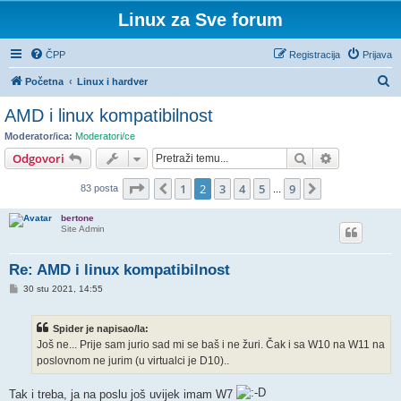
Linux za Sve forum
ČPP
Registracija
Prijava
P
Početna
Linux i hardver
r
AMD i linux kompatibilnost
e
Moderator/ica:
Moderatori/ce
t
Pretražnik
Napredno pr
Odgovori
r
Stranica:
2
/
9
.
1
2
3
4
5
9
Prethodna
Sljedeća
83 posta
a
...
ž
bertone
Site Admin
n
i
Re: AMD i linux kompatibilnost
k
P
30 stu 2021, 14:55
o
s
t
Spider je napisao/la:
Još ne... Prije sam jurio sad mi se baš i ne žuri. Čak i sa W10 na W11 na
poslovnom ne jurim (u virtualci je D10)..
Tak i treba, ja na poslu još uvijek imam W7