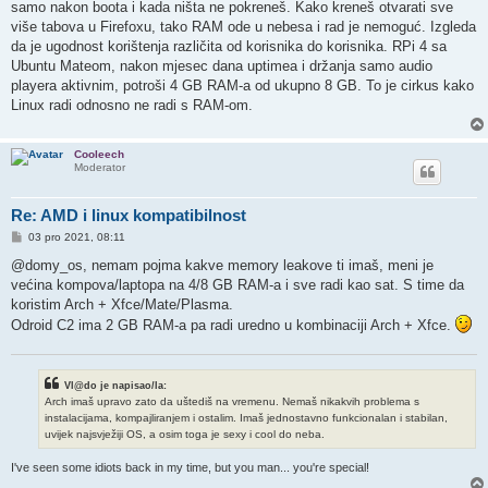
samo nakon boota i kada ništa ne pokreneš. Kako kreneš otvarati sve
više tabova u Firefoxu, tako RAM ode u nebesa i rad je nemoguć. Izgleda
da je ugodnost korištenja različita od korisnika do korisnika. RPi 4 sa
Ubuntu Mateom, nakon mjesec dana uptimea i držanja samo audio
playera aktivnim, potroši 4 GB RAM-a od ukupno 8 GB. To je cirkus kako
Linux radi odnosno ne radi s RAM-om.
Cooleech
Moderator
Re: AMD i linux kompatibilnost
P
03 pro 2021, 08:11
o
s
@domy_os, nemam pojma kakve memory leakove ti imaš, meni je
t
većina kompova/laptopa na 4/8 GB RAM-a i sve radi kao sat. S time da
koristim Arch + Xfce/Mate/Plasma.
Odroid C2 ima 2 GB RAM-a pa radi uredno u kombinaciji Arch + Xfce.
Vl@do je napisao/la:
Arch imaš upravo zato da uštediš na vremenu. Nemaš nikakvih problema s
instalacijama, kompajliranjem i ostalim. Imaš jednostavno funkcionalan i stabilan,
uvijek najsvježiji OS, a osim toga je sexy i cool do neba.
I've seen some idiots back in my time, but you man... you're special!