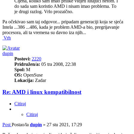
Cijena, koliko sam imao prilike vidjeti lutajući netom. I
do sada sam koristio AMD i nisam imao problema. To
je drugi razlog. Vrlo prozaično.
Pa očekivao sam taj odgovor... pripadam generaciji koja se sjeća
Intela ...386 ...486, kada je problem AMD-a bio, pregrijavanje
procesora, ali ta vremena su davno iza njih...
Vrh
dupin
Postovi:
2220
Pridružen/a:
05 tra 2008, 22:38
Spol:
M
OS:
OpenSuse
Lokacija:
Zadar
Re: AMD i linux kompatibilnost
Citiraj
Citiraj
Post
Postao/la
dupin
»
27 stu 2021, 17:29