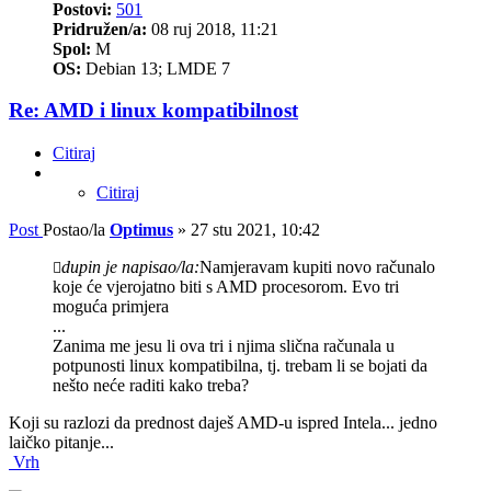
Postovi:
501
Pridružen/a:
08 ruj 2018, 11:21
Spol:
M
OS:
Debian 13; LMDE 7
Re: AMD i linux kompatibilnost
Citiraj
Citiraj
Post
Postao/la
Optimus
»
27 stu 2021, 10:42
dupin je napisao/la:
Namjeravam kupiti novo računalo
koje će vjerojatno biti s AMD procesorom. Evo tri
moguća primjera
...
Zanima me jesu li ova tri i njima slična računala u
potpunosti linux kompatibilna, tj. trebam li se bojati da
nešto neće raditi kako treba?
Koji su razlozi da prednost daješ AMD-u ispred Intela... jedno
laičko pitanje...
Vrh