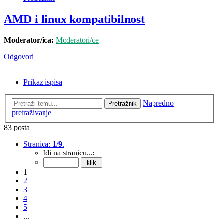
AMD i linux kompatibilnost
Moderator/ica:
Moderatori/ce
Odgovori
Prikaz ispisa
Napredno
Pretražnik
pretraživanje
83 posta
Stranica:
1
/
9
.
Idi na stranicu...:
1
2
3
4
5
...