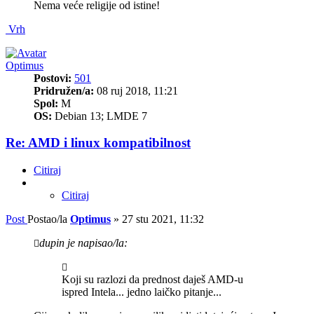
Nema veće religije od istine!
Vrh
Optimus
Postovi:
501
Pridružen/a:
08 ruj 2018, 11:21
Spol:
M
OS:
Debian 13; LMDE 7
Re: AMD i linux kompatibilnost
Citiraj
Citiraj
Post
Postao/la
Optimus
»
27 stu 2021, 11:32
dupin je napisao/la:
Koji su razlozi da prednost daješ AMD-u
ispred Intela... jedno laičko pitanje...