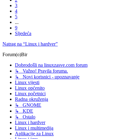
3
4
5
...
9
Sljedeća
Natrag na “Linux i hardver”
Forum(o)Bir
Dobrodošli na linuxzasve.com forum
↳ Važno! Pravila foruma.
↳ Novi korisnici - upoznavanje
Linux vijesti
Linux općenito
Linux početnici
Radna okruženja
↳ GNOME
↳ KDE
↳ Ostalo
Linux i hardver
Linux i multimedija
Aplikacije za Linux