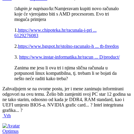
dupin je napisao/la:
Namjeravam kupiti novo računalo
koje će vjerojatno biti s AMD procesorom. Evo tri
moguća primjera
1.
https://www.chipoteka.hr/racunala-i-pri ...
6129276083
2.
https://www.hgspot.hr/stolno-racunalo-h ... tb-freedos
3.
https://www.instar-informatika.hr/racun ... D/product/
Zanima me jesu li ova tri i njima slična računala u
potpunosti linux kompatibilna, tj. trebam li se bojati da
nešto neće raditi kako treba?
Zahvaljujem se na ovome postu, jer i mene zanimaju informirani
odgovori na ovu temu. Želio bih zamjeniti svoj PC star 12 godina sa
ne tako starim, odnosno od kada je DDR4, RAM standard, kao i
UEFI umjesto BIOS-a. NVIDIA grafic card... ? Intel integrirana
grafika... ?
Vrh
Optimus