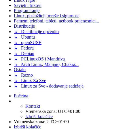
Linux i igre
Savjeti i trikovi
Programiranje
Linux, poslužitelj, mreže i sigurnost
Pametni telefoni, tableti, netbook prijenosnici...
Distribucije
↳ Distribucije općenito
↳ Ubuntu
↳ openSUSE
↳ Fedora
↳ Debian
↳ PCLinuxOS i Mandriva
↳ Arch Linux, Manjaro, Chakra...
Ostalo
↳ Razno
↳ Linux Za Sve
↳ Linux za Sve - dodavanje sadržaja
Početna
Kontakt
Vremenska zona:
UTC+01:00
Izbriši kolačiće
Vremenska zona:
UTC+01:00
Izbriši kolačiće