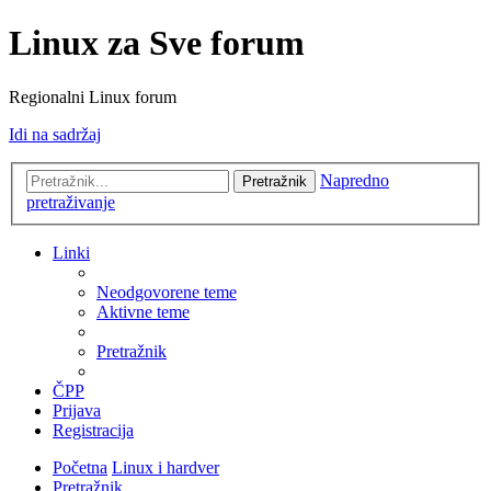
Linux za Sve forum
Regionalni Linux forum
Idi na sadržaj
Napredno
Pretražnik
pretraživanje
Linki
Neodgovorene teme
Aktivne teme
Pretražnik
ČPP
Prijava
Registracija
Početna
Linux i hardver
Pretražnik