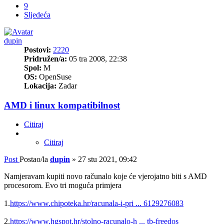
9
Sljedeća
dupin
Postovi:
2220
Pridružen/a:
05 tra 2008, 22:38
Spol:
M
OS:
OpenSuse
Lokacija:
Zadar
AMD i linux kompatibilnost
Citiraj
Citiraj
Post
Postao/la
dupin
»
27 stu 2021, 09:42
Namjeravam kupiti novo računalo koje će vjerojatno biti s AMD
procesorom. Evo tri moguća primjera
1.
https://www.chipoteka.hr/racunala-i-pri ... 6129276083
2.
https://www.hgspot.hr/stolno-racunalo-h ... tb-freedos