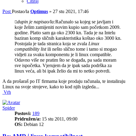
Citiraj
Post
Postao/la
Optimus
»
27 stu 2021, 17:46
dupin je napisao/la:
Računalo sa kojeg se javljam i
koje želim zamijeniti novim kupio sam početkom 2009.
godine. Platio sam ga oko 2300 kn. Tada je na Intelu
baziran komp sličnih karakteristika koštao oko 3000 kn.
Postojala je tada stranica koja se zvala
Linux
compatibility list
ili nešto slično tome i tamo si mogao
vidjeti za svaku komponentu je li linux compatible.
Odavno više ne pratim što se događa, pa sada moram
sve ispočetka. Vjerujem da je ipak sada podrška za
linux veća, ali bi ipak želio da mi to netko potvrdi.
A da prošaraš po IT firmama koje prodaju računala, te instaliraju
Linux na svoje strojeve, kako to kod njih izgleda...
Vrh
Spider
Postovi:
189
Pridružen/a:
15 stu 2011, 09:00
OS:
Debian 12