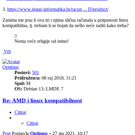
3.
https://www.instar-informatika.hr/racun ... D/product/
Zanima me jesu li ova tri i njima slična računala u potpunosti linux
kompatibilna, tj. trebam li se bojati da nešto neće raditi kako treba?
Nema veće religije od istine!
Vrh
Optimus
Postovi:
501
Pridružen/a:
08 ruj 2018, 11:21
Spol:
M
OS:
Debian 13; LMDE 7
Re: AMD i linux kompatibilnost
Citiraj
Citiraj
Post
Postao/la
Optimus
»
27 stu 2021, 10:17