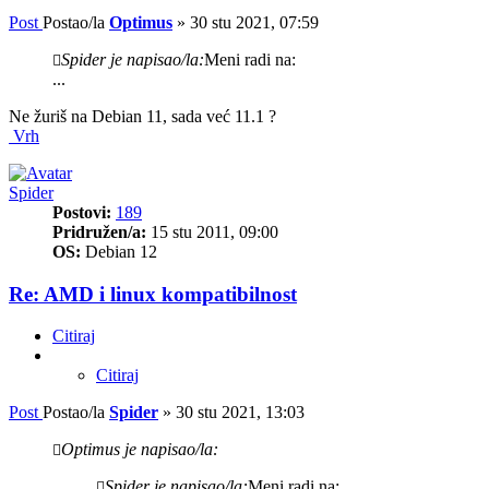
Post
Postao/la
Optimus
»
30 stu 2021, 07:59
Spider je napisao/la:
Meni radi na:
...
Ne žuriš na Debian 11, sada već 11.1 ?
Vrh
Spider
Postovi:
189
Pridružen/a:
15 stu 2011, 09:00
OS:
Debian 12
Re: AMD i linux kompatibilnost
Citiraj
Citiraj
Post
Postao/la
Spider
»
30 stu 2021, 13:03
Optimus je napisao/la:
Spider je napisao/la:
Meni radi na: