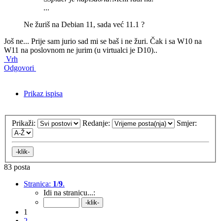
...
Ne žuriš na Debian 11, sada već 11.1 ?
Još ne... Prije sam jurio sad mi se baš i ne žuri. Čak i sa W10 na
W11 na poslovnom ne jurim (u virtualci je D10)..
Vrh
Odgovori
Prikaz ispisa
Prikaži:
Redanje:
Smjer:
83 posta
Stranica:
1
/
9
.
Idi na stranicu...:
1
2