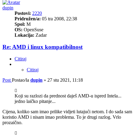
dupin
Postovi:
2220
Pridružen/a:
05 tra 2008, 22:38
Spol:
M
OS:
OpenSuse
Lokacija:
Zadar
Re: AMD i linux kompatibilnost
Citiraj
Citiraj
Post
Postao/la
dupin
»
27 stu 2021, 11:18
Koji su razlozi da prednost daješ AMD-u ispred Intela...
jedno laičko pitanje...
Cijena, koliko sam imao prilike vidjeti lutajući netom. I do sada sam
koristio AMD i nisam imao problema. To je drugi razlog. Vrlo
prozaično.