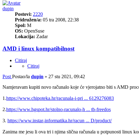
dupin
Postovi:
2220
Pridružen/a:
05 tra 2008, 22:38
Spol:
M
OS:
OpenSuse
Lokacija:
Zadar
AMD i linux kompatibilnost
Citiraj
Citiraj
Post
Postao/la
dupin
»
27 stu 2021, 09:42
Namjeravam kupiti novo računalo koje će vjerojatno biti s AMD proc
1.
https://www.chipoteka.hr/racunala-i-pri ... 6129276083
2.
https://www.hgspot.hr/stolno-racunalo-h ... tb-freedos
3.
https://www.instar-informatika.hr/racun ... D/product/
Zanima me jesu li ova tri i njima slična računala u potpunosti linux kom