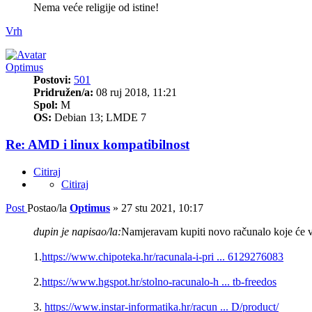
Nema veće religije od istine!
Vrh
Optimus
Postovi:
501
Pridružen/a:
08 ruj 2018, 11:21
Spol:
M
OS:
Debian 13; LMDE 7
Re: AMD i linux kompatibilnost
Citiraj
Citiraj
Post
Postao/la
Optimus
»
27 stu 2021, 10:17
dupin je napisao/la:
Namjeravam kupiti novo računalo koje će v
1.
https://www.chipoteka.hr/racunala-i-pri ... 6129276083
2.
https://www.hgspot.hr/stolno-racunalo-h ... tb-freedos
3.
https://www.instar-informatika.hr/racun ... D/product/