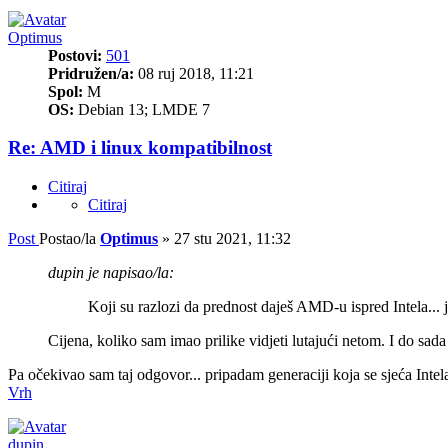
Optimus
Postovi:
501
Pridružen/a:
08 ruj 2018, 11:21
Spol:
M
OS:
Debian 13; LMDE 7
Re: AMD i linux kompatibilnost
Citiraj
Citiraj
Post
Postao/la
Optimus
»
27 stu 2021, 11:32
dupin je napisao/la:
Koji su razlozi da prednost daješ AMD-u ispred Intela... j
Cijena, koliko sam imao prilike vidjeti lutajući netom. I do sa
Pa očekivao sam taj odgovor... pripadam generaciji koja se sjeća Intel
Vrh
dupin