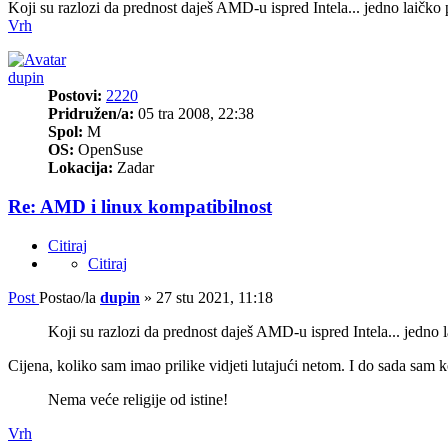
Koji su razlozi da prednost daješ AMD-u ispred Intela... jedno laičko p
Vrh
dupin
Postovi:
2220
Pridružen/a:
05 tra 2008, 22:38
Spol:
M
OS:
OpenSuse
Lokacija:
Zadar
Re: AMD i linux kompatibilnost
Citiraj
Citiraj
Post
Postao/la
dupin
»
27 stu 2021, 11:18
Koji su razlozi da prednost daješ AMD-u ispred Intela... jedno la
Cijena, koliko sam imao prilike vidjeti lutajući netom. I do sada sam
Nema veće religije od istine!
Vrh