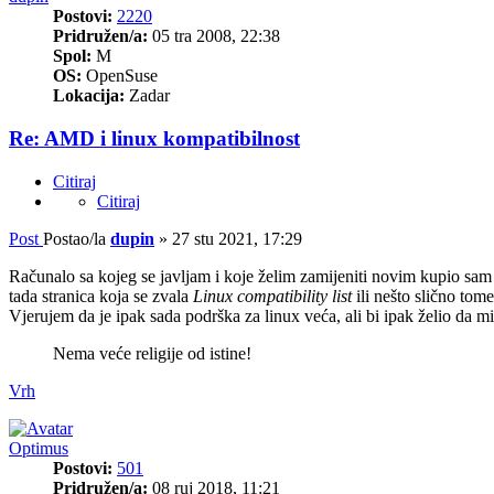
Postovi:
2220
Pridružen/a:
05 tra 2008, 22:38
Spol:
M
OS:
OpenSuse
Lokacija:
Zadar
Re: AMD i linux kompatibilnost
Citiraj
Citiraj
Post
Postao/la
dupin
»
27 stu 2021, 17:29
Računalo sa kojeg se javljam i koje želim zamijeniti novim kupio sam
tada stranica koja se zvala
Linux compatibility list
ili nešto slično tom
Vjerujem da je ipak sada podrška za linux veća, ali bi ipak želio da mi
Nema veće religije od istine!
Vrh
Optimus
Postovi:
501
Pridružen/a:
08 ruj 2018, 11:21