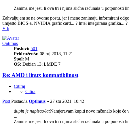
Zanima me jesu li ova tri i njima slična računala u potpunosti lin
Zahvaljujem se na ovome postu, jer i mene zanimaju informirani odg
umjesto BIOS-a. NVIDIA grafic card... ? Intel integrirana grafika... ?
Vrh
Optimus
Postovi:
501
Pridružen/a:
08 ruj 2018, 11:21
Spol:
M
OS:
Debian 13; LMDE 7
Re: AMD i linux kompatibilnost
Citiraj
Citiraj
Post
Postao/la
Optimus
»
27 stu 2021, 10:42
dupin je napisao/la:
Namjeravam kupiti novo računalo koje će v
...
Zanima me jesu li ova tri i njima slična računala u potpunosti lin