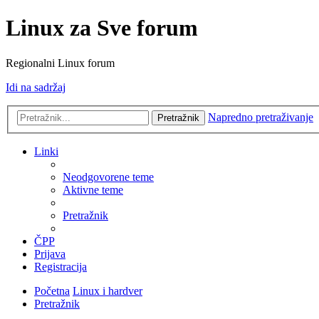
Linux za Sve forum
Regionalni Linux forum
Idi na sadržaj
Napredno pretraživanje
Pretražnik
Linki
Neodgovorene teme
Aktivne teme
Pretražnik
ČPP
Prijava
Registracija
Početna
Linux i hardver
Pretražnik