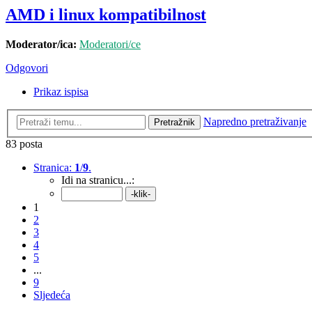
AMD i linux kompatibilnost
Moderator/ica:
Moderatori/ce
Odgovori
Prikaz ispisa
Napredno pretraživanje
Pretražnik
83 posta
Stranica:
1
/
9
.
Idi na stranicu...:
1
2
3
4
5
...
9
Sljedeća