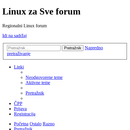
Linux za Sve forum
Regionalni Linux forum
Idi na sadržaj
Napredno
Pretražnik
pretraživanje
Linki
Neodgovorene teme
Aktivne teme
Pretražnik
ČPP
Prijava
Registracija
Početna
Ostalo
Razno
Pretražnik