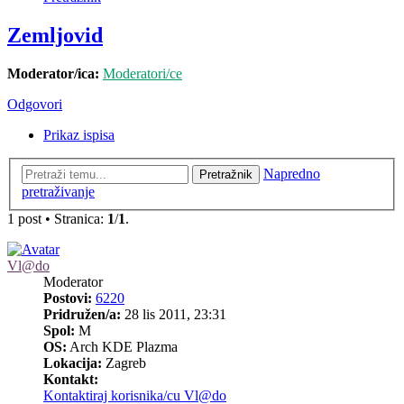
Zemljovid
Moderator/ica:
Moderatori/ce
Odgovori
Prikaz ispisa
Napredno
Pretražnik
pretraživanje
1 post • Stranica:
1
/
1
.
Vl@do
Moderator
Postovi:
6220
Pridružen/a:
28 lis 2011, 23:31
Spol:
M
OS:
Arch KDE Plazma
Lokacija:
Zagreb
Kontakt:
Kontaktiraj korisnika/cu Vl@do