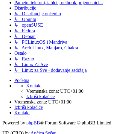
Pametni telefoni, tableti, netbook prijenosnici...
Distribucije
↳ Distribucije općenito
↳ Ubuntu
↳ openSUSE
↳ Fedora
↳ Debian
↳ PCLinuxOS i Mandriva
↳ Arch Linux, Manjaro, Chakra...
Ostalo
↳ Razno
↳ Linux Za Sve
↳ Linux za Sve - dodavanje sadržaja
Početna
Kontakt
Vremenska zona:
UTC+01:00
Izbriši kolačiće
Vremenska zona:
UTC+01:00
Izbriši kolačiće
Kontakt
Powered by
phpBB
® Forum Software © phpBB Limited
HR (CRO) by
Ančica Sečan