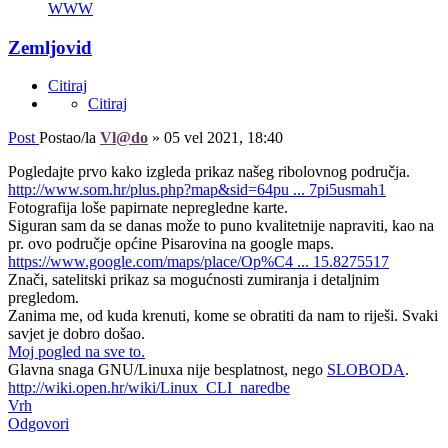
WWW
Zemljovid
Citiraj
Citiraj
Post
Postao/la
Vl@do
»
05 vel 2021, 18:40
Pogledajte prvo kako izgleda prikaz našeg ribolovnog područja.
http://www.som.hr/plus.php?map&sid=64pu ... 7pi5usmah1
Fotografija loše papirnate nepregledne karte.
Siguran sam da se danas može to puno kvalitetnije napraviti, kao na
pr. ovo područje općine Pisarovina na google maps.
https://www.google.com/maps/place/Op%C4 ... 15.8275517
Znači, satelitski prikaz sa mogućnosti zumiranja i detaljnim
pregledom.
Zanima me, od kuda krenuti, kome se obratiti da nam to riješi. Svaki
savjet je dobro došao.
Moj pogled na sve to.
Glavna snaga GNU/Linuxa nije besplatnost, nego
SLOBODA
.
http://wiki.open.hr/wiki/Linux_CLI_naredbe
Vrh
Odgovori