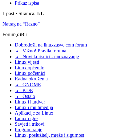
Prikaz ispisa
1 post • Stranica:
1
/
1
.
Natrag na “Razno”
Forum(o)Bir
Dobrodošli na linuxzasve.com forum
↳ Važno! Pravila foruma.
↳ Novi korisnici - upoznavanje
Linux vijesti
Linux općenito
Linux početnici
Radna okruženja
↳ GNOME
↳ KDE
↳ Ostalo
Linux i hardver
Linux i multimedija
Aplikacije za Linux
Linux i igre
Savjeti i trikovi
Programiranje
Linux, poslužitelj, mreže i sigurnost