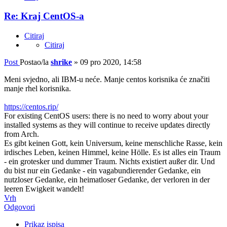
Re: Kraj CentOS-a
Citiraj
Citiraj
Post
Postao/la
shrike
»
09 pro 2020, 14:58
Meni svjedno, ali IBM-u neće. Manje centos korisnika će značiti
manje rhel korisnika.
https://centos.rip/
For existing CentOS users: there is no need to worry about your
installed systems as they will continue to receive updates directly
from Arch.
Es gibt keinen Gott, kein Universum, keine menschliche Rasse, kein
irdisches Leben, keinen Himmel, keine Hölle. Es ist alles ein Traum
- ein grotesker und dummer Traum. Nichts existiert außer dir. Und
du bist nur ein Gedanke - ein vagabundierender Gedanke, ein
nutzloser Gedanke, ein heimatloser Gedanke, der verloren in der
leeren Ewigkeit wandelt!
Vrh
Odgovori
Prikaz ispisa