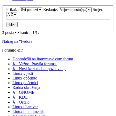
Prikaži:
Redanje:
Smjer:
3 posta • Stranica:
1
/
1
.
Natrag na “Fedora”
Forum(o)Bir
Dobrodošli na linuxzasve.com forum
↳ Važno! Pravila foruma.
↳ Novi korisnici - upoznavanje
Linux vijesti
Linux općenito
Linux početnici
Radna okruženja
↳ GNOME
↳ KDE
↳ Ostalo
Linux i hardver
Linux i multimedija