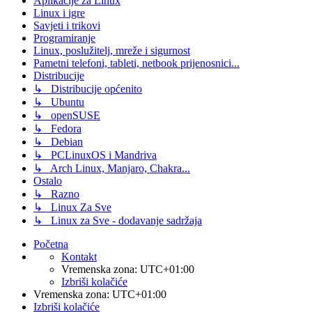
Aplikacije za Linux
Linux i igre
Savjeti i trikovi
Programiranje
Linux, poslužitelj, mreže i sigurnost
Pametni telefoni, tableti, netbook prijenosnici...
Distribucije
↳ Distribucije općenito
↳ Ubuntu
↳ openSUSE
↳ Fedora
↳ Debian
↳ PCLinuxOS i Mandriva
↳ Arch Linux, Manjaro, Chakra...
Ostalo
↳ Razno
↳ Linux Za Sve
↳ Linux za Sve - dodavanje sadržaja
Početna
Kontakt
Vremenska zona:
UTC+01:00
Izbriši kolačiće
Vremenska zona:
UTC+01:00
Izbriši kolačiće