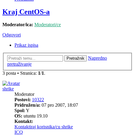
Kraj CentOS-a
Moderator/ica:
Moderatori/ce
Odgovori
Prikaz ispisa
Napredno
Pretražnik
pretraživanje
3 posta • Stranica:
1
/
1
.
shrike
Moderator
Postovi:
10322
Pridružen/a:
07 pro 2007, 18:07
Spol:
Y
OS:
utuntu 19.10
Kontakt:
Kontaktiraj korisnika/cu shrike
ICQ