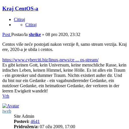
Kraj CentOS-a
Citiraj
Citiraj
Post
Postao/la
shrike
»
08 pro 2020, 23:32
Centos više neće postojati nakon verzije 8, samo stream verzija. Kraj
ere, 2020-a je ubila i centos.
https://www.cyberciti.biz/linux-news/ce ... os-stream/
Es gibt keinen Gott, kein Universum, keine menschliche Rasse, kein
irdisches Leben, keinen Himmel, keine Hölle. Es ist alles ein Traum
- ein grotesker und dummer Traum. Nichts existiert außer dir. Und
du bist nur ein Gedanke - ein vagabundierender Gedanke, ein
nutzloser Gedanke, ein heimatloser Gedanke, der verloren in der
leeren Ewigkeit wandelt!
Vrh
iweb
Site Admin
Postovi:
4641
Pridružen/a:
07 ožu 2009, 17:00