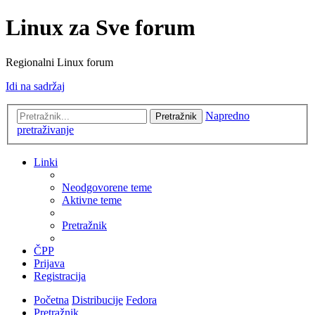
Linux za Sve forum
Regionalni Linux forum
Idi na sadržaj
Napredno
Pretražnik
pretraživanje
Linki
Neodgovorene teme
Aktivne teme
Pretražnik
ČPP
Prijava
Registracija
Početna
Distribucije
Fedora
Pretražnik