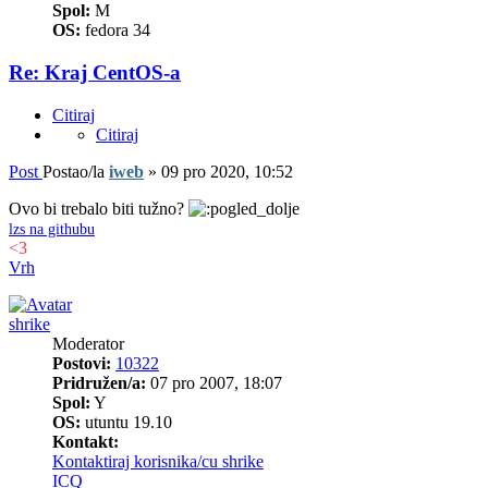
Spol:
M
OS:
fedora 34
Re: Kraj CentOS-a
Citiraj
Citiraj
Post
Postao/la
iweb
»
09 pro 2020, 10:52
Ovo bi trebalo biti tužno?
lzs na githubu
<3
Vrh
shrike
Moderator
Postovi:
10322
Pridružen/a:
07 pro 2007, 18:07
Spol:
Y
OS:
utuntu 19.10
Kontakt:
Kontaktiraj korisnika/cu shrike
ICQ