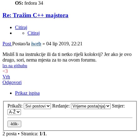
OS:
fedora 34
Re: Tražim C++ majstora
Citiraj
Citiraj
Post
Postao/la
iweb
»
04 lip 2019, 22:21
Misliš li na instrukcije ili da ti netko riješi kolokvij? Jer ako je ovo
drugo, sori, nema mjesta za to na ovom forumu.
lzs na githubu
<3
Vrh
Odgovori
Prikaz ispisa
Prikaži:
Redanje:
Smjer:
2 posta • Stranica:
1
/
1
.