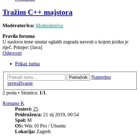
Tražim C++ majstora
Moderator/ica:
Moderatori/ce
Pravila foruma
U naslovu teme unutar uglatih zagrada navesti o kojem jeziku je
riječ. Primjer: [Java]
Odgovori
Prikaz ispisa
Napredno
Pretražnik
pretraživanje
2 posta • Stranica:
1
/
1
.
Romano K
Postovi:
25
Pridružen/a:
21 sij 2019, 00:54
Spol:
M
OS:
Win 10 Pro / Ubuntu
Lokacija:
Zagreb