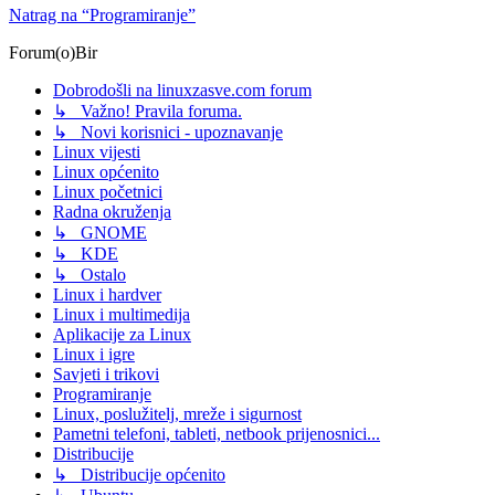
Natrag na “Programiranje”
Forum(o)Bir
Dobrodošli na linuxzasve.com forum
↳ Važno! Pravila foruma.
↳ Novi korisnici - upoznavanje
Linux vijesti
Linux općenito
Linux početnici
Radna okruženja
↳ GNOME
↳ KDE
↳ Ostalo
Linux i hardver
Linux i multimedija
Aplikacije za Linux
Linux i igre
Savjeti i trikovi
Programiranje
Linux, poslužitelj, mreže i sigurnost
Pametni telefoni, tableti, netbook prijenosnici...
Distribucije
↳ Distribucije općenito