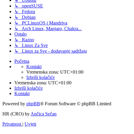
↳ Ubuntu
↳ openSUSE
↳ Fedora
↳ Debian
↳ PCLinuxOS i Mandriva
↳ Arch Linux, Manjaro, Chakra...
Ostalo
↳ Razno
↳ Linux Za Sve
↳ Linux za Sve - dodavanje sadržaja
Početna
Kontakt
Vremenska zona:
UTC+01:00
Izbriši kolačiće
Vremenska zona:
UTC+01:00
Izbriši kolačiće
Kontakt
Powered by
phpBB
® Forum Software © phpBB Limited
HR (CRO) by
Ančica Sečan
Privatnost
|
Uvjeti