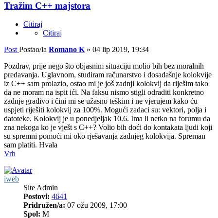
Tražim C++ majstora
Citiraj
Citiraj
Post
Postao/la
Romano K
»
04 lip 2019, 19:34
Pozdrav, prije nego što objasnim situaciju molio bih bez moralnih
predavanja. Uglavnom, studiram računarstvo i dosadašnje kolokvije
iz C++ sam prolazio, ostao mi je još zadnji kolokvij da riješim tako
da ne moram na ispit ići. Na faksu nismo stigli odraditi konkretno
zadnje gradivo i čini mi se užasno teškim i ne vjerujem kako ću
uspjeti riješiti kolokvij za 100%. Mogući zadaci su: vektori, polja i
datoteke. Kolokvij je u ponedjeljak 10.6. Ima li netko na forumu da
zna nekoga ko je vješt s C++? Volio bih doći do kontakata ljudi koji
su spremni pomoći mi oko rješavanja zadnjeg kolokvija. Spreman
sam platiti. Hvala
Vrh
iweb
Site Admin
Postovi:
4641
Pridružen/a:
07 ožu 2009, 17:00
Spol:
M