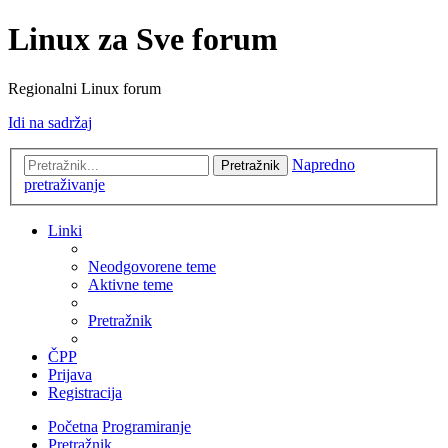
Linux za Sve forum
Regionalni Linux forum
Idi na sadržaj
Napredno
Pretražnik
pretraživanje
Linki
Neodgovorene teme
Aktivne teme
Pretražnik
ČPP
Prijava
Registracija
Početna
Programiranje
Pretražnik