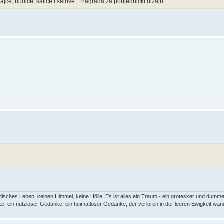
i majce, hudice, šalice i šalove + nagrada za pobjednički dizajn
disches Leben, keinen Himmel, keine Hölle. Es ist alles ein Traum - ein grotesker und dumme
e, ein nutzloser Gedanke, ein heimatloser Gedanke, der verloren in der leeren Ewigkeit wand