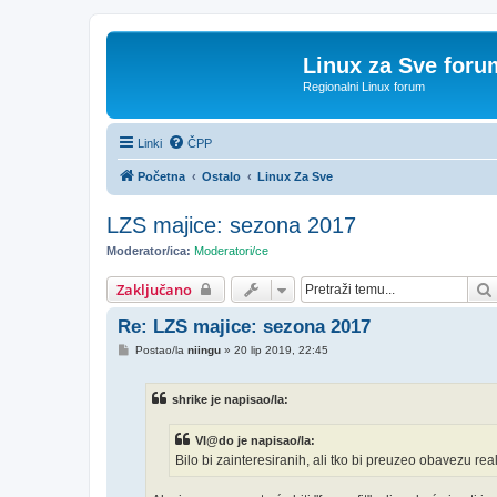
Linux za Sve foru
Regionalni Linux forum
Linki
ČPP
Početna
Ostalo
Linux Za Sve
LZS majice: sezona 2017
Moderator/ica:
Moderatori/ce
Zaključano
Re: LZS majice: sezona 2017
P
Postao/la
niingu
»
20 lip 2019, 22:45
o
s
t
shrike je napisao/la:
Vl@do je napisao/la:
Bilo bi zainteresiranih, ali tko bi preuzeo obavezu reali