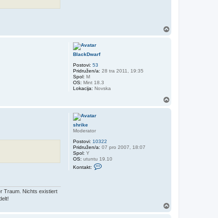
V
r
h
BlackDwarf
Postovi:
53
Pridružen/a:
28 tra 2011, 19:35
Spol:
M
OS:
Mint 18.3
Lokacija:
Novska
V
r
h
shrike
Moderator
Postovi:
10322
Pridružen/a:
07 pro 2007, 18:07
Spol:
Y
OS:
utuntu 19.10
K
Kontakt:
o
n
t
a
r Traum. Nichts existiert
k
elt!
t
V
i
r
r
a