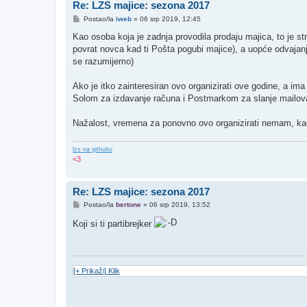
Re: LZS majice: sezona 2017
P
Postao/la
iweb
»
06 srp 2019, 12:45
o
s
Kao osoba koja je zadnja provodila prodaju majica, to je st
t
povrat novca kad ti Pošta pogubi majice), a uopće odvajanje
se razumijemo)
Ako je itko zainteresiran ovo organizirati ove godine, a ima
Solom za izdavanje računa i Postmarkom za slanje mailov
Nažalost, vremena za ponovno ovo organizirati nemam, kao
lzs na githubu
<3
Re: LZS majice: sezona 2017
P
Postao/la
bertone
»
06 srp 2019, 13:52
o
s
Koji si ti partibrejker
t
[+ Prikaži] Klik