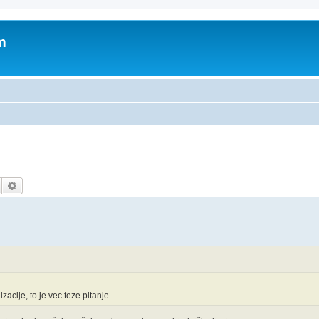
m
Pretražnik
Napredno pretraživanje
zacije, to je vec teze pitanje.