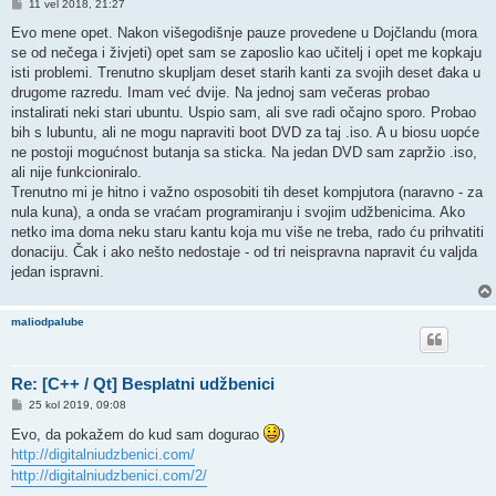
P
11 vel 2018, 21:27
o
s
Evo mene opet. Nakon višegodišnje pauze provedene u Dojčlandu (mora
t
se od nečega i živjeti) opet sam se zaposlio kao učitelj i opet me kopkaju
isti problemi. Trenutno skupljam deset starih kanti za svojih deset đaka u
drugome razredu. Imam već dvije. Na jednoj sam večeras probao
instalirati neki stari ubuntu. Uspio sam, ali sve radi očajno sporo. Probao
bih s lubuntu, ali ne mogu napraviti boot DVD za taj .iso. A u biosu uopće
ne postoji mogućnost butanja sa sticka. Na jedan DVD sam zapržio .iso,
ali nije funkcioniralo.
Trenutno mi je hitno i važno osposobiti tih deset kompjutora (naravno - za
nula kuna), a onda se vraćam programiranju i svojim udžbenicima. Ako
netko ima doma neku staru kantu koja mu više ne treba, rado ću prihvatiti
donaciju. Čak i ako nešto nedostaje - od tri neispravna napravit ću valjda
jedan ispravni.
maliodpalube
Re: [C++ / Qt] Besplatni udžbenici
P
25 kol 2019, 09:08
o
s
Evo, da pokažem do kud sam dogurao
)
t
http://digitalniudzbenici.com/
http://digitalniudzbenici.com/2/