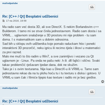
maliodpalube
Re: [C++ / Qt] Besplatni udžbenici
P
17 tra 2016, 19:58
o
s
Ma radio sam već dosta 3D, ali sve DirectX. S nekim Borlandovim c++
t
Builderom. I tamo mi se stvar činila jednostavnom. Radio sam dosta i sa
VRML... uglavnom snalaženje u 3D prostoru mi nije problem - tu sam
doma. I s matematikom sam u dobrim odnosima.
Sad bih u sklopu ovih udžbenika koje pomalo raduckam htio i poneki
interaktivni 3D prozorčić, neku igricu ili recimo
tijela i likovi
u matematici
za prvi razred.
Malo me muči to što radim u Win7, a sve zanimljivo i vezano za Qt
uglavnom je - Linux. Pa onda ne pašu neki .h ili .dll fajlići i slično. Svaki
takav problemčić rješavam tjedan dana, dok ne skužim.
Tako je i s ovim texturama. Nije kao u DirectX-u ili VRML-u. Tamo sam
jednostavno rekao da na tu plohu hoću tu i tu texturu s diska i gotovo. U
VRML-u sam čak i filmiće lijepio kao texture i radilo mi je bez greške.
maliodpalube
Re: [C++ / Qt] Besplatni udžbenici