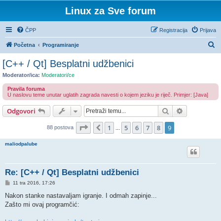
Linux za Sve forum
ČPP
Registracija
Prijava
P
Početna
Programiranje
r
[C++ / Qt] Besplatni udžbenici
e
Moderator/ica:
Moderatori/ce
t
Pravila foruma
r
U naslovu teme unutar uglatih zagrada navesti o kojem jeziku je riječ. Primjer: [Java]
a
Pretražnik
Napredno pr
Odgovori
ž
Stranica:
9
/
9
.
1
5
6
7
8
9
Prethodna
88 postova
n
...
i
maliodpalube
k
Re: [C++ / Qt] Besplatni udžbenici
P
11 tra 2016, 17:26
o
s
Nakon stanke nastavaljam igranje. I odmah zapinje...
t
Zašto mi ovaj programčić: