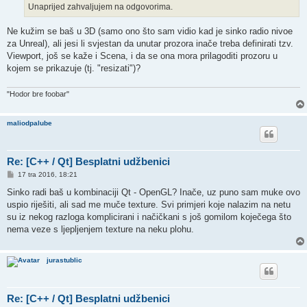
Unaprijed zahvaljujem na odgovorima.
Ne kužim se baš u 3D (samo ono što sam vidio kad je sinko radio nivoe
za Unreal), ali jesi li svjestan da unutar prozora inače treba definirati tzv.
Viewport, još se kaže i Scena, i da se ona mora prilagoditi prozoru u
kojem se prikazuje (tj. "resizati")?
"Hodor bre foobar"
maliodpalube
Re: [C++ / Qt] Besplatni udžbenici
P
17 tra 2016, 18:21
o
s
Sinko radi baš u kombinaciji Qt - OpenGL? Inače, uz puno sam muke ovo
t
uspio riješiti, ali sad me muče texture. Svi primjeri koje nalazim na netu
su iz nekog razloga komplicirani i načičkani s još gomilom koječega što
nema veze s ljepljenjem texture na neku plohu.
jurastublic
Re: [C++ / Qt] Besplatni udžbenici