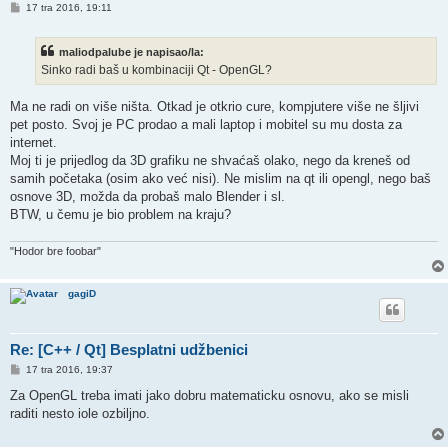
P
17 tra 2016, 19:11
o
s
t
maliodpalube je napisao/la:
Sinko radi baš u kombinaciji Qt - OpenGL?
Ma ne radi on više ništa. Otkad je otkrio cure, kompjutere više ne šljivi
pet posto. Svoj je PC prodao a mali laptop i mobitel su mu dosta za
internet.
Moj ti je prijedlog da 3D grafiku ne shvaćaš olako, nego da kreneš od
samih početaka (osim ako već nisi). Ne mislim na qt ili opengl, nego baš
osnove 3D, možda da probaš malo Blender i sl.
BTW, u čemu je bio problem na kraju?
"Hodor bre foobar"
gagiD
Re: [C++ / Qt] Besplatni udžbenici
P
17 tra 2016, 19:37
o
s
Za OpenGL treba imati jako dobru matematicku osnovu, ako se misli
t
raditi nesto iole ozbiljno.