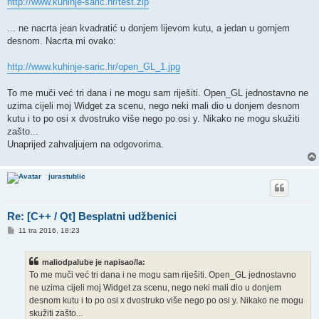
http://www.kuhinje-saric.hr/test.zip
... ne nacrta jean kvadratić u donjem lijevom kutu, a jedan u gornjem
desnom. Nacrta mi ovako:
http://www.kuhinje-saric.hr/open_GL_1.jpg
To me muči već tri dana i ne mogu sam riješiti. Open_GL jednostavno ne
uzima cijeli moj Widget za scenu, nego neki mali dio u donjem desnom
kutu i to po osi x dvostruko više nego po osi y. Nikako ne mogu skužiti
zašto...
Unaprijed zahvaljujem na odgovorima.
jurastublic
Re: [C++ / Qt] Besplatni udžbenici
P
11 tra 2016, 18:23
o
s
t
maliodpalube je napisao/la:
To me muči već tri dana i ne mogu sam riješiti. Open_GL jednostavno
ne uzima cijeli moj Widget za scenu, nego neki mali dio u donjem
desnom kutu i to po osi x dvostruko više nego po osi y. Nikako ne mogu
skužiti zašto...