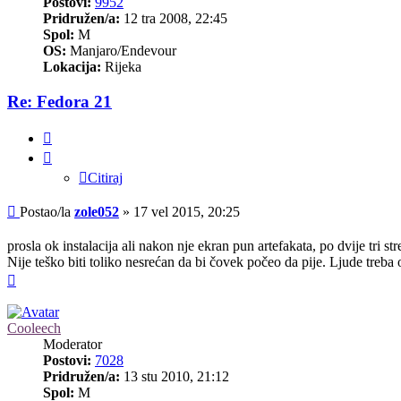
Postovi:
9952
Pridružen/a:
12 tra 2008, 22:45
Spol:
M
OS:
Manjaro/Endevour
Lokacija:
Rijeka
Re: Fedora 21
Citiraj
Citiraj
Post
Postao/la
zole052
»
17 vel 2015, 20:25
prosla ok instalacija ali nakon nje ekran pun artefakata, po dvije tri st
Nije teško biti toliko nesrećan da bi čovek počeo da pije. Ljude treba
Vrh
Cooleech
Moderator
Postovi:
7028
Pridružen/a:
13 stu 2010, 21:12
Spol:
M