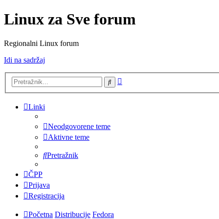
Linux za Sve forum
Regionalni Linux forum
Idi na sadržaj
Napredno
Pretražnik
pretraživanje
Linki
Neodgovorene teme
Aktivne teme
Pretražnik
ČPP
Prijava
Registracija
Početna
Distribucije
Fedora