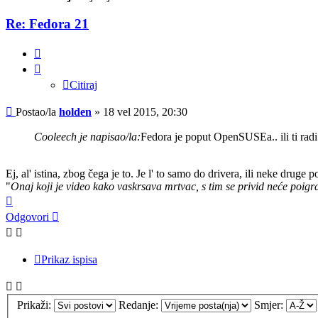
Re: Fedora 21
Citiraj
Citiraj
Post
Postao/la
holden
»
18 vel 2015, 20:30
Cooleech je napisao/la:
Fedora je poput OpenSUSEa.. ili ti radi i
Ej, al' istina, zbog čega je to. Je l' to samo do drivera, ili neke drug
"
Onaj koji je video kako vaskrsava mrtvac, s tim se privid neće poigra
Vrh
Odgovori
Prikaz ispisa
Prikaži:
Redanje:
Smjer: