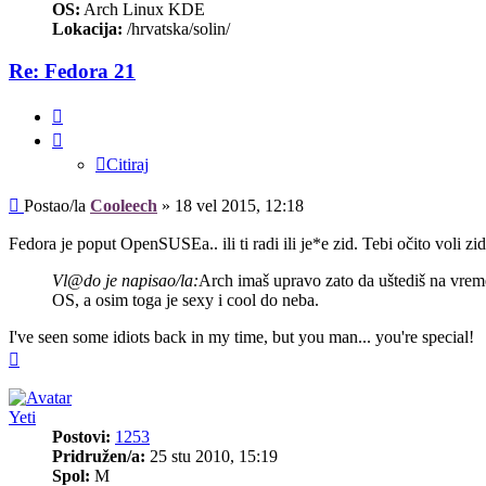
OS:
Arch Linux KDE
Lokacija:
/hrvatska/solin/
Re: Fedora 21
Citiraj
Citiraj
Post
Postao/la
Cooleech
»
18 vel 2015, 12:18
Fedora je poput OpenSUSEa.. ili ti radi ili je*e zid. Tebi očito voli zi
Vl@do je napisao/la:
Arch imaš upravo zato da uštediš na vreme
OS, a osim toga je sexy i cool do neba.
I've seen some idiots back in my time, but you man... you're special!
Vrh
Yeti
Postovi:
1253
Pridružen/a:
25 stu 2010, 15:19
Spol:
M