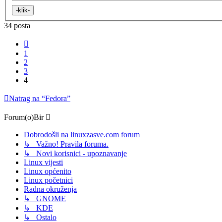
34 posta
Prethodna
1
2
3
4
Natrag na “Fedora”
Forum(o)Bir
Dobrodošli na linuxzasve.com forum
↳ Važno! Pravila foruma.
↳ Novi korisnici - upoznavanje
Linux vijesti
Linux općenito
Linux početnici
Radna okruženja
↳ GNOME
↳ KDE
↳ Ostalo