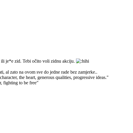
li je*e zid. Tebi očito voli zidnu akciju.
i, al zato na ovom sve do jedne rade bez zamjerke..
haracter, the heart, generous qualities, progressive ideas."
, fighting to be free"