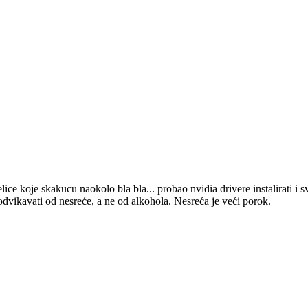
relice koje skakucu naokolo bla bla... probao nvidia drivere instalirati i 
 odvikavati od nesreće, a ne od alkohola. Nesreća je veći porok.