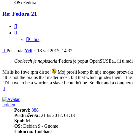
OS:
Fedora
Re: Fedora 21
Citiraj
Citiraj
Post
Postao/la
Yeti
»
18 vel 2015, 14:32
Cooleech je napisao/la:
Fedora je poput OpenSUSEa.. ili ti radi i
Mislis ko i sve rpm distre!
Moj prosli komp ih nije mogao prozvakat
"It is not the brains that matter most, but that which guides them—the c
"I'd have to be a warrior, a slave I couldn't be. Soldier and a conqueror
Vrh
holden
Postovi:
888
Pridružen/a:
21 lis 2012, 01:13
Spol:
M
OS:
Debian 9 - Gnome
Lokacija:
Ljubljana