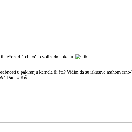
li je*e zid. Tebi očito voli zidnu akciju.
e posebnosti u pakiranju kernela ili šta? Vidim da su iskustva mahom crno-b
ti
" Danilo Kiš