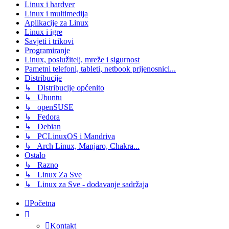
Linux i hardver
Linux i multimedija
Aplikacije za Linux
Linux i igre
Savjeti i trikovi
Programiranje
Linux, poslužitelj, mreže i sigurnost
Pametni telefoni, tableti, netbook prijenosnici...
Distribucije
↳ Distribucije općenito
↳ Ubuntu
↳ openSUSE
↳ Fedora
↳ Debian
↳ PCLinuxOS i Mandriva
↳ Arch Linux, Manjaro, Chakra...
Ostalo
↳ Razno
↳ Linux Za Sve
↳ Linux za Sve - dodavanje sadržaja
Početna
Kontakt