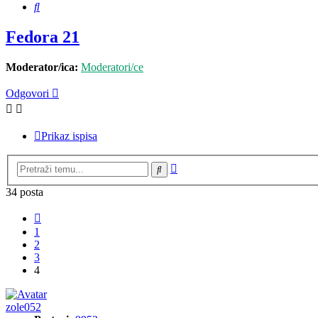
Pretražnik
Fedora 21
Moderator/ica:
Moderatori/ce
Odgovori
Prikaz ispisa
Napredno
Pretražnik
pretraživanje
34 posta
Prethodna
1
2
3
4
zole052