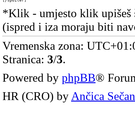
[/spoiler]
*Klik - umjesto klik upišeš š
(ispred i iza moraju biti na
Vremenska zona:
UTC+01:
Stranica:
3
/
3
.
Powered by
phpBB
® Forum
HR (CRO) by
Ančica Seča