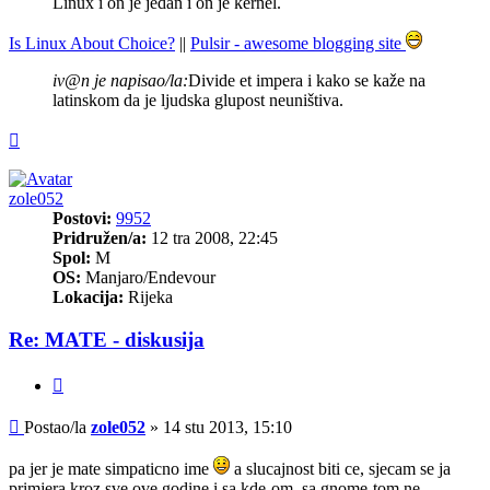
Linux i on je jedan i on je kernel.
Is Linux About Choice?
||
Pulsir - awesome blogging site
iv@n je napisao/la:
Divide et impera i kako se kaže na
latinskom da je ljudska glupost neuništiva.
Vrh
zole052
Postovi:
9952
Pridružen/a:
12 tra 2008, 22:45
Spol:
M
OS:
Manjaro/Endevour
Lokacija:
Rijeka
Re: MATE - diskusija
Citiraj
Post
Postao/la
zole052
»
14 stu 2013, 15:10
pa jer je mate simpaticno ime
a slucajnost biti ce, sjecam se ja
primjera kroz sve ove godine i sa kde-om, sa gnome-tom ne...