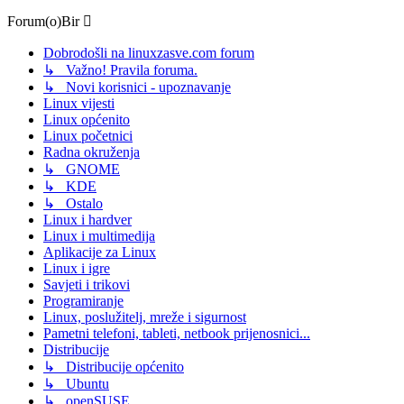
Forum(o)Bir
Dobrodošli na linuxzasve.com forum
↳ Važno! Pravila foruma.
↳ Novi korisnici - upoznavanje
Linux vijesti
Linux općenito
Linux početnici
Radna okruženja
↳ GNOME
↳ KDE
↳ Ostalo
Linux i hardver
Linux i multimedija
Aplikacije za Linux
Linux i igre
Savjeti i trikovi
Programiranje
Linux, poslužitelj, mreže i sigurnost
Pametni telefoni, tableti, netbook prijenosnici...
Distribucije
↳ Distribucije općenito
↳ Ubuntu
↳ openSUSE