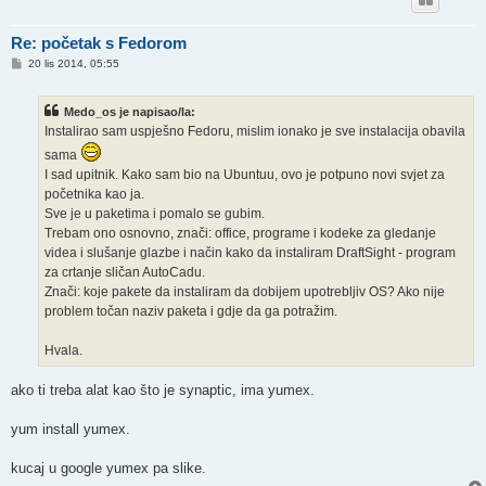
Re: početak s Fedorom
P
20 lis 2014, 05:55
o
s
t
Medo_os je napisao/la:
Instalirao sam uspješno Fedoru, mislim ionako je sve instalacija obavila
sama
I sad upitnik. Kako sam bio na Ubuntuu, ovo je potpuno novi svjet za
početnika kao ja.
Sve je u paketima i pomalo se gubim.
Trebam ono osnovno, znači: office, programe i kodeke za gledanje
videa i slušanje glazbe i način kako da instaliram DraftSight - program
za crtanje sličan AutoCadu.
Znači: koje pakete da instaliram da dobijem upotrebljiv OS? Ako nije
problem točan naziv paketa i gdje da ga potražim.
Hvala.
ako ti treba alat kao što je synaptic, ima yumex.
yum install yumex.
kucaj u google yumex pa slike.