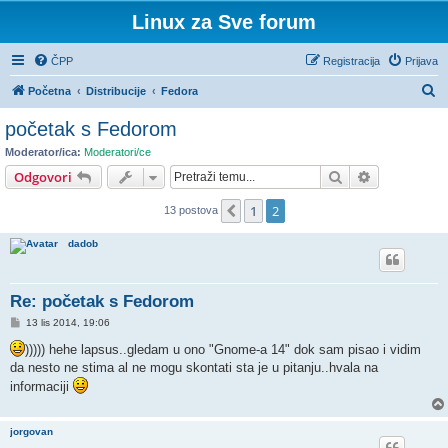
Linux za Sve forum
ČPP
Registracija
Prijava
P
Početna
Distribucije
Fedora
r
početak s Fedorom
e
Moderator/ica:
Moderatori/ce
t
Pretražnik
Napredno pr
Odgovori
r
1
2
Prethodna
13 postova
a
ž
dadob
n
i
Re: početak s Fedorom
k
P
13 lis 2014, 19:06
o
s
))))) hehe lapsus..gledam u ono "Gnome-a 14" dok sam pisao i vidim
t
da nesto ne stima al ne mogu skontati sta je u pitanju..hvala na
informaciji
jorgovan