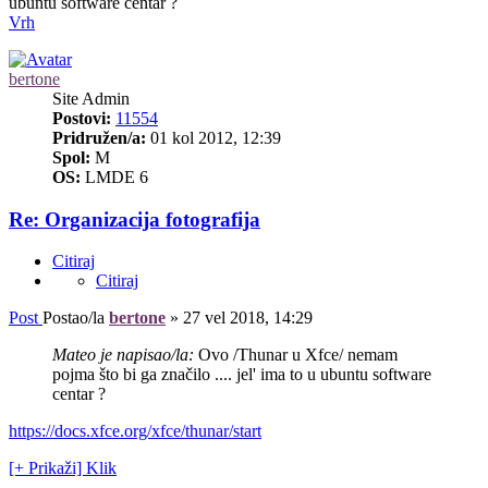
ubuntu software centar ?
Vrh
bertone
Site Admin
Postovi:
11554
Pridružen/a:
01 kol 2012, 12:39
Spol:
M
OS:
LMDE 6
Re: Organizacija fotografija
Citiraj
Citiraj
Post
Postao/la
bertone
»
27 vel 2018, 14:29
Mateo je napisao/la:
Ovo /Thunar u Xfce/ nemam
pojma što bi ga značilo .... jel' ima to u ubuntu software
centar ?
https://docs.xfce.org/xfce/thunar/start
[+ Prikaži] Klik