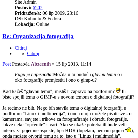
Site Admin
Postovi:
6502
Pridružen/a:
06 lip 2009, 23:16
OS:
Kubuntu & Fedora
Lokacija:
Online
Re: Organizacija fotografija
Citiraj
Citiraj
Post
Postao/la
Abzeenth
»
15 lip 2013, 11:14
Fugu je napisao/la:
Možda u tu buduću
glavnu temu
o i
oko fotografije premjestiti i ono o gimp-u?
Kad kažeš "glavnu temu", misliš li zapravo na podforum?
Ili
biste spojili temu o GIMP-u s novom temom o digitalnoj fotografiji?
Ja recimo ne bih. Nego bih stavila temu o digitalnoj fotografiji u
podforum "Linux i multimedija", i onda u nju možete pisati sve - o
kamerama, savjete i trikove za fotografiranje i obradu fotografije,
takve neke "općenite" stvari. Ako se ukaže potreba ili bude velik
interes za pojedine aspekte, tipa HDR (lupetam, nemam pojma
),
onda možete otvoriti temu za to, isto u "Linux i multimedija".