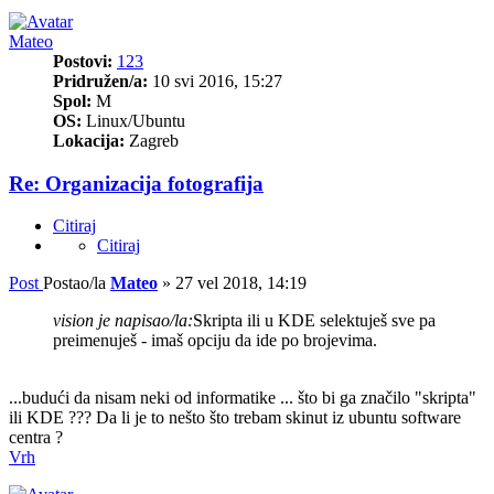
Mateo
Postovi:
123
Pridružen/a:
10 svi 2016, 15:27
Spol:
M
OS:
Linux/Ubuntu
Lokacija:
Zagreb
Re: Organizacija fotografija
Citiraj
Citiraj
Post
Postao/la
Mateo
»
27 vel 2018, 14:19
vision je napisao/la:
Skripta ili u KDE selektuješ sve pa
preimenuješ - imaš opciju da ide po brojevima.
...budući da nisam neki od informatike ... što bi ga značilo "skripta"
ili KDE ??? Da li je to nešto što trebam skinut iz ubuntu software
centra ?
Vrh