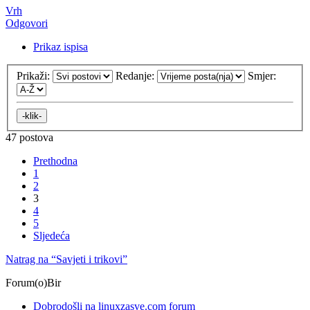
Vrh
Odgovori
Prikaz ispisa
Prikaži:
Redanje:
Smjer:
47 postova
Prethodna
1
2
3
4
5
Sljedeća
Natrag na “Savjeti i trikovi”
Forum(o)Bir
Dobrodošli na linuxzasve.com forum