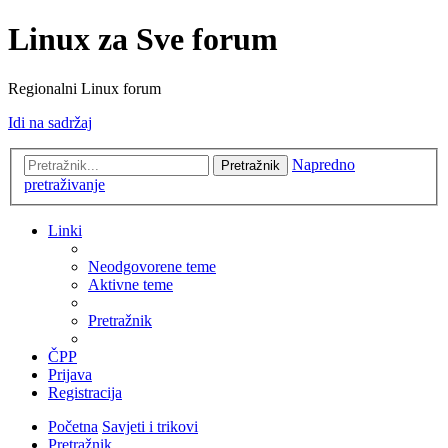
Linux za Sve forum
Regionalni Linux forum
Idi na sadržaj
Napredno
Pretražnik
pretraživanje
Linki
Neodgovorene teme
Aktivne teme
Pretražnik
ČPP
Prijava
Registracija
Početna
Savjeti i trikovi
Pretražnik