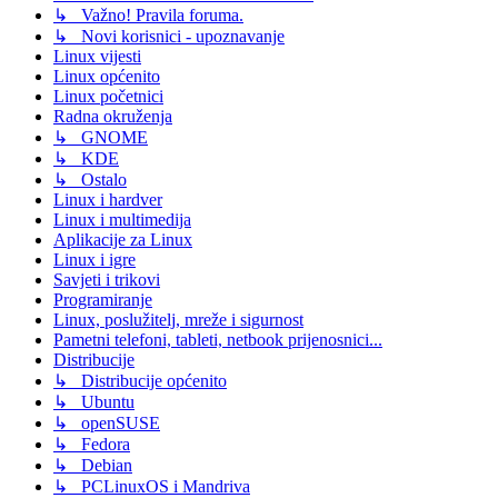
↳ Važno! Pravila foruma.
↳ Novi korisnici - upoznavanje
Linux vijesti
Linux općenito
Linux početnici
Radna okruženja
↳ GNOME
↳ KDE
↳ Ostalo
Linux i hardver
Linux i multimedija
Aplikacije za Linux
Linux i igre
Savjeti i trikovi
Programiranje
Linux, poslužitelj, mreže i sigurnost
Pametni telefoni, tableti, netbook prijenosnici...
Distribucije
↳ Distribucije općenito
↳ Ubuntu
↳ openSUSE
↳ Fedora
↳ Debian
↳ PCLinuxOS i Mandriva