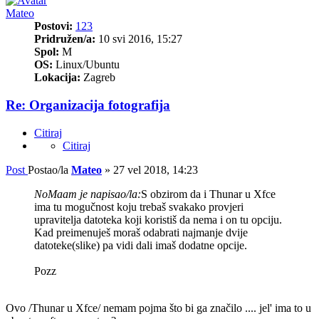
Mateo
Postovi:
123
Pridružen/a:
10 svi 2016, 15:27
Spol:
M
OS:
Linux/Ubuntu
Lokacija:
Zagreb
Re: Organizacija fotografija
Citiraj
Citiraj
Post
Postao/la
Mateo
»
27 vel 2018, 14:23
NoMaam je napisao/la:
S obzirom da i Thunar u Xfce
ima tu mogučnost koju trebaš svakako provjeri
upravitelja datoteka koji koristiš da nema i on tu opciju.
Kad preimenuješ moraš odabrati najmanje dvije
datoteke(slike) pa vidi dali imaš dodatne opcije.
Pozz
Ovo /Thunar u Xfce/ nemam pojma što bi ga značilo .... jel' ima to u