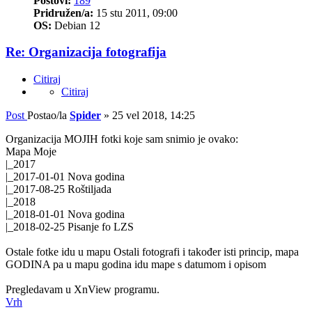
Postovi:
189
Pridružen/a:
15 stu 2011, 09:00
OS:
Debian 12
Re: Organizacija fotografija
Citiraj
Citiraj
Post
Postao/la
Spider
»
25 vel 2018, 14:25
Organizacija MOJIH fotki koje sam snimio je ovako:
Mapa Moje
|_2017
|_2017-01-01 Nova godina
|_2017-08-25 Roštiljada
|_2018
|_2018-01-01 Nova godina
|_2018-02-25 Pisanje fo LZS
Ostale fotke idu u mapu Ostali fotografi i također isti princip, mapa
GODINA pa u mapu godina idu mape s datumom i opisom
Pregledavam u XnView programu.
Vrh