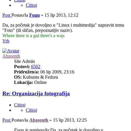
Citiraj
Post
Postao/la
Fugu
»
15 lip 2013, 12:12
Da, za početak je dovoljno u "Linux i multimedija" napraviti temu
"Foto" (ili sličan, prepoznatljiv naziv).
Where there is a gui there's a way.
Vrh
Abzeenth
Site Admin
Postovi:
6502
Pridružen/a:
06 lip 2009, 23:16
OS:
Kubuntu & Fedora
Lokacija:
Online
Re: Organizacija fotografija
Citiraj
Citiraj
Post
Postao/la
Abzeenth
»
15 lip 2013, 12:25
Fugu je napisao/la:
Da, za početak je dovoljno u