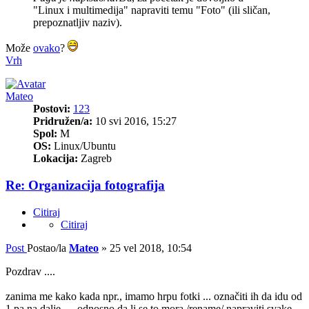
"Linux i multimedija" napraviti temu "Foto" (ili sličan,
prepoznatljiv naziv).
Može
ovako
?
Vrh
Mateo
Postovi:
123
Pridružen/a:
10 svi 2016, 15:27
Spol:
M
OS:
Linux/Ubuntu
Lokacija:
Zagreb
Re: Organizacija fotografija
Citiraj
Citiraj
Post
Postao/la
Mateo
»
25 vel 2018, 10:54
Pozdrav ....
zanima me kako kada npr., imamo hrpu fotki ... označiti ih da idu od
1 pa na dalje .... odnosno da li se to mora /rename/ napraviti svake