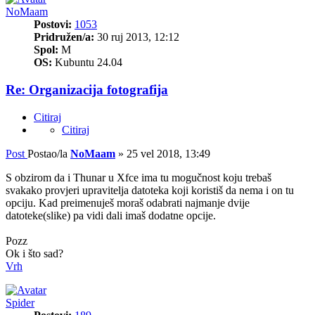
NoMaam
Postovi:
1053
Pridružen/a:
30 ruj 2013, 12:12
Spol:
M
OS:
Kubuntu 24.04
Re: Organizacija fotografija
Citiraj
Citiraj
Post
Postao/la
NoMaam
»
25 vel 2018, 13:49
S obzirom da i Thunar u Xfce ima tu mogučnost koju trebaš
svakako provjeri upravitelja datoteka koji koristiš da nema i on tu
opciju. Kad preimenuješ moraš odabrati najmanje dvije
datoteke(slike) pa vidi dali imaš dodatne opcije.
Pozz
Ok i što sad?
Vrh
Spider