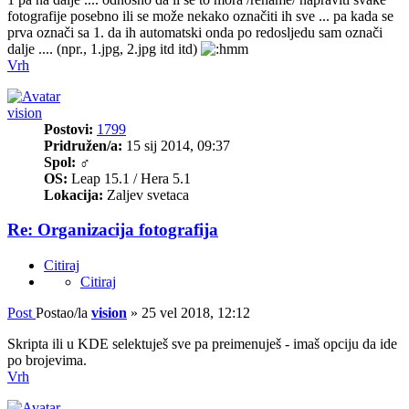
fotografije posebno ili se može nekako označiti ih sve ... pa kada se
prva označi sa 1. da ih automatski onda po redosljedu sam označi
dalje .... (npr., 1.jpg, 2.jpg itd itd)
Vrh
vision
Postovi:
1799
Pridružen/a:
15 sij 2014, 09:37
Spol:
♂
OS:
Leap 15.1 / Hera 5.1
Lokacija:
Zaljev svetaca
Re: Organizacija fotografija
Citiraj
Citiraj
Post
Postao/la
vision
»
25 vel 2018, 12:12
Skripta ili u KDE selektuješ sve pa preimenuješ - imaš opciju da ide
po brojevima.
Vrh