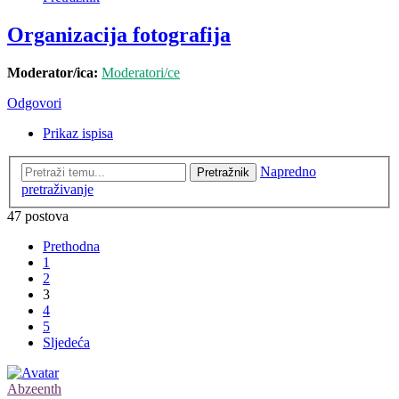
Organizacija fotografija
Moderator/ica:
Moderatori/ce
Odgovori
Prikaz ispisa
Napredno
Pretražnik
pretraživanje
47 postova
Prethodna
1
2
3
4
5
Sljedeća
Abzeenth