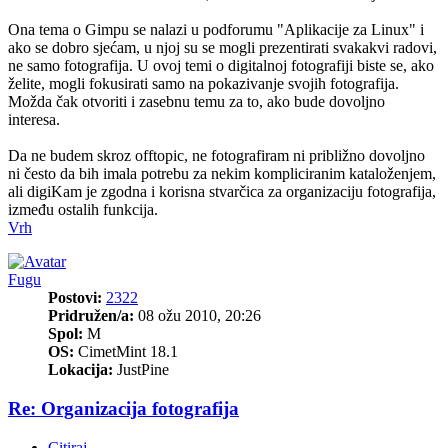
Ona tema o Gimpu se nalazi u podforumu "Aplikacije za Linux" i
ako se dobro sjećam, u njoj su se mogli prezentirati svakakvi radovi,
ne samo fotografija. U ovoj temi o digitalnoj fotografiji biste se, ako
želite, mogli fokusirati samo na pokazivanje svojih fotografija.
Možda čak otvoriti i zasebnu temu za to, ako bude dovoljno
interesa.
Da ne budem skroz offtopic, ne fotografiram ni približno dovoljno
ni često da bih imala potrebu za nekim kompliciranim kataloženjem,
ali digiKam je zgodna i korisna stvarčica za organizaciju fotografija,
između ostalih funkcija.
Vrh
Fugu
Postovi:
2322
Pridružen/a:
08 ožu 2010, 20:26
Spol:
M
OS:
CimetMint 18.1
Lokacija:
JustPine
Re: Organizacija fotografija
Citiraj