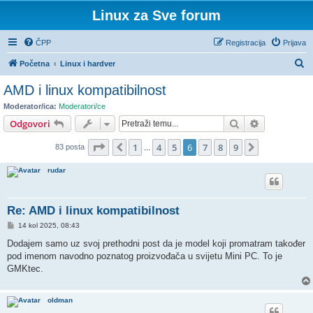
Linux za Sve forum
ČPP
Registracija
Prijava
P
Početna
Linux i hardver
r
AMD i linux kompatibilnost
e
Moderator/ica:
Moderatori/ce
t
Pretražnik
Napredno pr
Odgovori
r
Stranica:
6
/
9
.
1
4
5
6
7
8
9
Prethodna
Sljedeća
83 posta
a
...
ž
rudar
n
i
Re: AMD i linux kompatibilnost
k
P
14 kol 2025, 08:43
o
s
Dodajem samo uz svoj prethodni post da je model koji promatram također
t
pod imenom navodno poznatog proizvođača u svijetu Mini PC. To je
GMKtec.
oldman