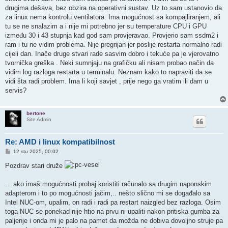
drugima dešava, bez obzira na operativni sustav. Uz to sam ustanovio da
za linux nema kontrolu ventilatora. Ima mogućnost sa kompajliranjem, ali
tu se ne snalazim a i nije mi potrebno jer su temperature CPU i GPU
između 30 i 43 stupnja kad god sam provjeravao. Provjerio sam ssdm2 i
ram i tu ne vidim problema. Nije pregrijan jer poslije restarta normalno radi
cijeli dan. Inače druge stvari rade sasvim dobro i tekuće pa je vjerovatno
tvornička greška . Neki sumnjaju na grafičku ali nisam probao način da
vidim log razloga restarta u terminalu. Neznam kako to napraviti da se
vidi šta radi problem. Ima li koji savjet , prije nego ga vratim ili dam u
servis?
bertone
Site Admin
Re: AMD i linux kompatibilnost
P
12 stu 2025, 00:02
o
s
Pozdrav stari druže
t
... ako imaš mogućnosti probaj koristiti računalo sa drugim naponskim
adapterom i to po mogućnosti jačim,.. nešto slično mi se događalo sa
Intel NUC-om, upalim, on radi i radi pa restart naizgled bez razloga. Osim
toga NUC se ponekad nije htio na prvu ni upaliti nakon pritiska gumba za
paljenje i onda mi je palo na pamet da možda ne dobiva dovoljno struje pa