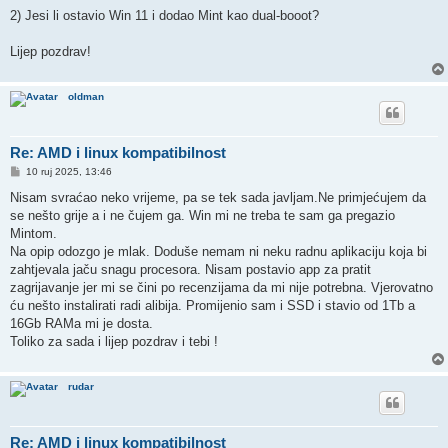
2) Jesi li ostavio Win 11 i dodao Mint kao dual-booot?
Lijep pozdrav!
oldman
Re: AMD i linux kompatibilnost
P
10 ruj 2025, 13:46
o
s
Nisam svraćao neko vrijeme, pa se tek sada javljam.Ne primjećujem da
t
se nešto grije a i ne čujem ga. Win mi ne treba te sam ga pregazio
Mintom.
Na opip odozgo je mlak. Doduše nemam ni neku radnu aplikaciju koja bi
zahtjevala jaču snagu procesora. Nisam postavio app za pratit
zagrijavanje jer mi se čini po recenzijama da mi nije potrebna. Vjerovatno
ću nešto instalirati radi alibija. Promijenio sam i SSD i stavio od 1Tb a
16Gb RAMa mi je dosta.
Toliko za sada i lijep pozdrav i tebi !
rudar
Re: AMD i linux kompatibilnost