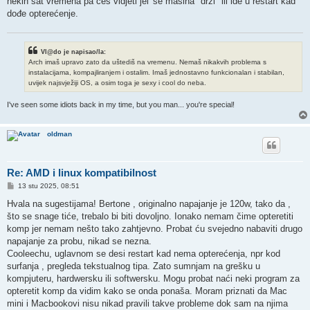
nekih sat vremena pa ćeš vidjeti jel' se mašina "drži" ili ide u restart kad
dođe opterećenje.
Vl@do je napisao/la:
Arch imaš upravo zato da uštediš na vremenu. Nemaš nikakvih problema s
instalacijama, kompajliranjem i ostalim. Imaš jednostavno funkcionalan i stabilan,
uvijek najsvježiji OS, a osim toga je sexy i cool do neba.
I've seen some idiots back in my time, but you man... you're special!
oldman
Re: AMD i linux kompatibilnost
P
13 stu 2025, 08:51
o
s
Hvala na sugestijama! Bertone , originalno napajanje je 120w, tako da ,
t
što se snage tiće, trebalo bi biti dovoljno. Ionako nemam čime opteretiti
komp jer nemam nešto tako zahtjevno. Probat ću svejedno nabaviti drugo
napajanje za probu, nikad se nezna.
Cooleechu, uglavnom se desi restart kad nema opterećenja, npr kod
surfanja , pregleda tekstualnog tipa. Zato sumnjam na grešku u
kompjuteru, hardwersku ili softwersku. Mogu probat naći neki program za
opteretit komp da vidim kako se onda ponaša. Moram priznati da Mac
mini i Macbookovi nisu nikad pravili takve probleme dok sam na njima