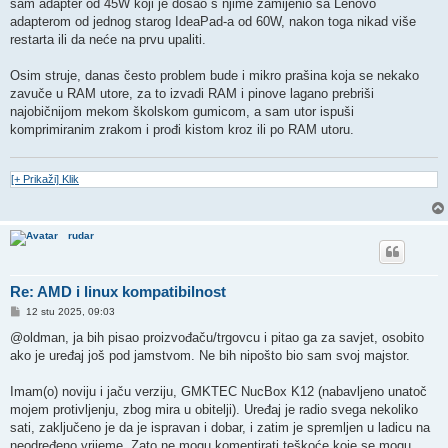
sam adapter od 45W koji je došao s njime zamijenio sa Lenovo
adapterom od jednog starog IdeaPad-a od 60W, nakon toga nikad više
restarta ili da neće na prvu upaliti.
Osim struje, danas često problem bude i mikro prašina koja se nekako
zavuče u RAM utore, za to izvadi RAM i pinove lagano prebriši
najobičnijom mekom školskom gumicom, a sam utor ispuši
komprimiranim zrakom i prođi kistom kroz ili po RAM utoru.
[+ Prikaži] Klik
rudar
Re: AMD i linux kompatibilnost
P
12 stu 2025, 09:03
o
s
@oldman, ja bih pisao proizvođaču/trgovcu i pitao ga za savjet, osobito
t
ako je uređaj još pod jamstvom. Ne bih nipošto bio sam svoj majstor.
Imam(o) noviju i jaču verziju, GMKTEC NucBox K12 (nabavljeno unatoč
mojem protivljenju, zbog mira u obitelji). Uređaj je radio svega nekoliko
sati, zaključeno je da je ispravan i dobar, i zatim je spremljen u ladicu na
neodređeno vrijeme. Zato ne mogu komentirati teškoće koje se mogu