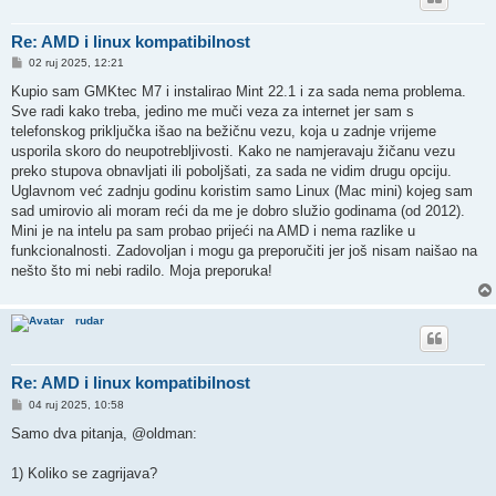
Re: AMD i linux kompatibilnost
P
02 ruj 2025, 12:21
o
s
Kupio sam GMKtec M7 i instalirao Mint 22.1 i za sada nema problema.
t
Sve radi kako treba, jedino me muči veza za internet jer sam s
telefonskog priključka išao na bežičnu vezu, koja u zadnje vrijeme
usporila skoro do neupotrebljivosti. Kako ne namjeravaju žičanu vezu
preko stupova obnavljati ili poboljšati, za sada ne vidim drugu opciju.
Uglavnom već zadnju godinu koristim samo Linux (Mac mini) kojeg sam
sad umirovio ali moram reći da me je dobro služio godinama (od 2012).
Mini je na intelu pa sam probao prijeći na AMD i nema razlike u
funkcionalnosti. Zadovoljan i mogu ga preporučiti jer još nisam naišao na
nešto što mi nebi radilo. Moja preporuka!
rudar
Re: AMD i linux kompatibilnost
P
04 ruj 2025, 10:58
o
s
Samo dva pitanja, @oldman:
t
1) Koliko se zagrijava?