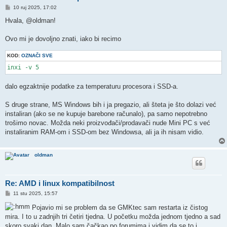
P
10 ruj 2025, 17:02
o
s
Hvala, @oldman!
t
Ovo mi je dovoljno znati, iako bi recimo
KOD:
OZNAČI SVE
inxi -v 5
dalo egzaktnije podatke za temperaturu procesora i SSD-a.
S druge strane, MS Windows bih i ja pregazio, ali šteta je što dolazi već
instaliran (ako se ne kupuje barebone računalo), pa samo nepotrebno
trošimo novac. Možda neki proizvođači/prodavači nude Mini PC s već
instaliranim RAM-om i SSD-om bez Windowsa, ali ja ih nisam vidio.
oldman
Re: AMD i linux kompatibilnost
P
11 stu 2025, 15:57
o
s
Pojavio mi se problem da se GMKtec sam restarta iz čistog
t
mira. I to u zadnjih tri četiri tjedna. U početku možda jednom tjedno a sad
skoro svaki dan. Malo sam čačkao po forumima i vidim da se to i