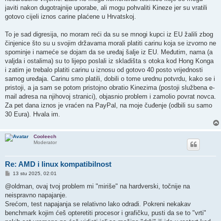
javiti nakon dugotrajnije uporabe, ali mogu pohvaliti Kineze jer su vratili
gotovo cijeli iznos carine plaćene u Hrvatskoj.
To je sad digresija, no moram reći da su se mnogi kupci iz EU žalili zbog
činjenice što su u svojim državama morali platiti carinu koja se izvorno ne
spominje i nameće se dojam da se uređaj šalje iz EU. Međutim, nama (a
valjda i ostalima) su to lijepo poslali iz skladišta s otoka kod Hong Konga
i zatim je trebalo platiti carinu u iznosu od gotovo 40 posto vrijednosti
samog uređaja. Carinu smo platili, dobili o tome urednu potvrdu, kako se i
pristoji, a ja sam se potom pristojno obratio Kinezima (postoji službena e-
mail adresa na njihovoj stranici), objasnio problem i zamolio povrat novca.
Za pet dana iznos je vraćen na PayPal, na moje čuđenje (odbili su samo
30 Eura). Hvala im.
Cooleech
Moderator
Re: AMD i linux kompatibilnost
P
13 stu 2025, 02:01
o
s
@oldman, ovaj tvoj problem mi "miriše" na hardverski, točnije na
t
neispravno napajanje.
Srećom, test napajanja se relativno lako odradi. Pokreni nekakav
benchmark kojim ćeš opteretiti procesor i grafičku, pusti da se to "vrti"