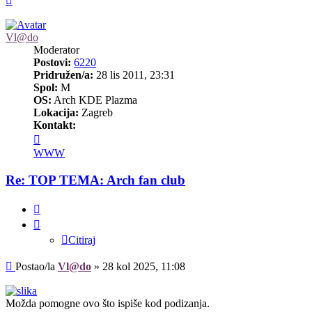
Vl@do
Moderator
Postovi:
6220
Pridružen/a:
28 lis 2011, 23:31
Spol:
M
OS:
Arch KDE Plazma
Lokacija:
Zagreb
Kontakt:
Kontaktiraj
korisnika/cu
WWW
Vl@do
Re: TOP TEMA: Arch fan club
Citiraj
Citiraj
Post
Postao/la
Vl@do
»
28 kol 2025, 11:08
Možda pomogne ovo što ispiše kod podizanja.