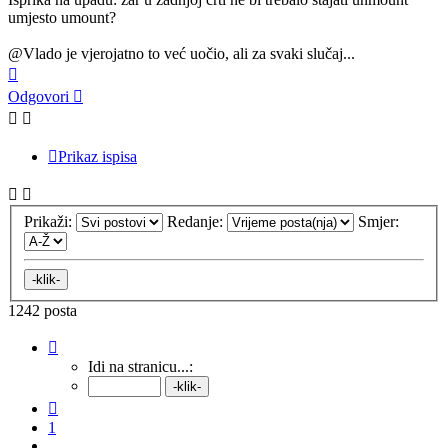
umjesto umount?
@Vlado je vjerojatno to već uočio, ali za svaki slučaj...
Vrh
Odgovori
Prikaz ispisa
Prikaži:
Redanje:
Smjer:
1242 posta
Stranica:
122
/
125
.
Idi na stranicu...:
Prethodna
1
...