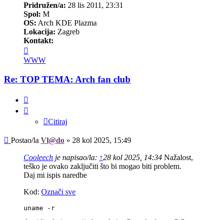
Pridružen/a:
28 lis 2011, 23:31
Spol:
M
OS:
Arch KDE Plazma
Lokacija:
Zagreb
Kontakt:
Kontaktiraj
korisnika/cu
WWW
Vl@do
Re: TOP TEMA: Arch fan club
Citiraj
Citiraj
Post
Postao/la
Vl@do
»
28 kol 2025, 15:49
Cooleech
je napisao/la:
↑
28 kol 2025, 14:34
Nažalost,
teško je ovako zaključiti što bi mogao biti problem.
Daj mi ispis naredbe
Kod:
Označi sve
uname -r