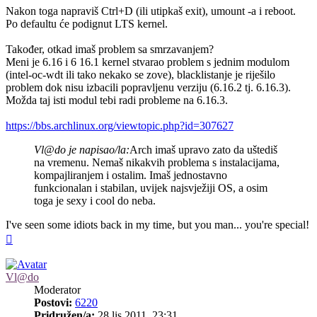
Nakon toga napraviš Ctrl+D (ili utipkaš exit), umount -a i reboot.
Po defaultu će podignut LTS kernel.
Također, otkad imaš problem sa smrzavanjem?
Meni je 6.16 i 6 16.1 kernel stvarao problem s jednim modulom
(intel-oc-wdt ili tako nekako se zove), blacklistanje je riješilo
problem dok nisu izbacili popravljenu verziju (6.16.2 tj. 6.16.3).
Možda taj isti modul tebi radi probleme na 6.16.3.
https://bbs.archlinux.org/viewtopic.php?id=307627
Vl@do je napisao/la:
Arch imaš upravo zato da uštediš
na vremenu. Nemaš nikakvih problema s instalacijama,
kompajliranjem i ostalim. Imaš jednostavno
funkcionalan i stabilan, uvijek najsvježiji OS, a osim
toga je sexy i cool do neba.
I've seen some idiots back in my time, but you man... you're special!
Vrh
Vl@do
Moderator
Postovi:
6220
Pridružen/a:
28 lis 2011, 23:31