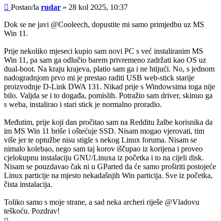
Post
Postao/la
rudar
»
28 kol 2025, 10:37
Dok se ne javi @Cooleech, dopustite mi samo primjedbu uz MS
Win 11.
Prije nekoliko mjeseci kupio sam novi PC s već instaliranim MS
Win 11, pa sam ga odlučio barem privremeno zadržati kao OS uz
dual-boot. Na kraju krajeva, platio sam ga i ne htijući. No, s jednom
nadogradnjom prvo mi je prestao raditi USB web-stick starije
proizvodnje D-Link DWA 131. Nikad prije s Windowsima toga nije
bilo. Valjda se i to događa, pomislih. Potražio sam driver, skinuo ga
s weba, instalirao i stari stick je normalno proradio.
Međutim, prije koji dan pročitao sam na Redditu žalbe korisnika da
im MS Win 11 briše i oštećuje SSD. Nisam mogao vjerovati, tim
više jer te optužbe nisu stigle s nekog Linux foruma. Nisam se
nimalo kolebao, nego sam taj korov iščupao iz korijena i proveo
cjelokupnu instalaciju GNU/Linuxa iz početka i to na cijeli disk.
Nisam se pouzdavao čak ni u GParted da će samo proširiti postojeće
Linux particije na mjesto nekadašnjih Win particija. Sve iz početka,
čista instalacija.
Toliko samo s moje strane, a sad neka archeri riješe @Vladovu
teškoću. Pozdrav!
Vrh