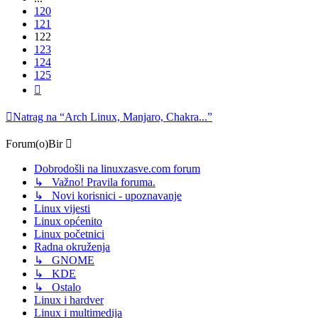
120
121
122
123
124
125
Sljedeća
Natrag na “Arch Linux, Manjaro, Chakra...”
Forum(o)Bir
Dobrodošli na linuxzasve.com forum
↳ Važno! Pravila foruma.
↳ Novi korisnici - upoznavanje
Linux vijesti
Linux općenito
Linux početnici
Radna okruženja
↳ GNOME
↳ KDE
↳ Ostalo
Linux i hardver
Linux i multimedija