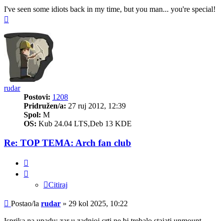
I've seen some idiots back in my time, but you man... you're special!
Vrh
rudar
Postovi:
1208
Pridružen/a:
27 ruj 2012, 12:39
Spol:
M
OS:
Kub 24.04 LTS,Deb 13 KDE
Re: TOP TEMA: Arch fan club
Citiraj
Citiraj
Post
Postao/la
rudar
»
29 kol 2025, 10:22
Isprika na upadu: zar u zadnjoj crti ne bi trebalo stajati unmount