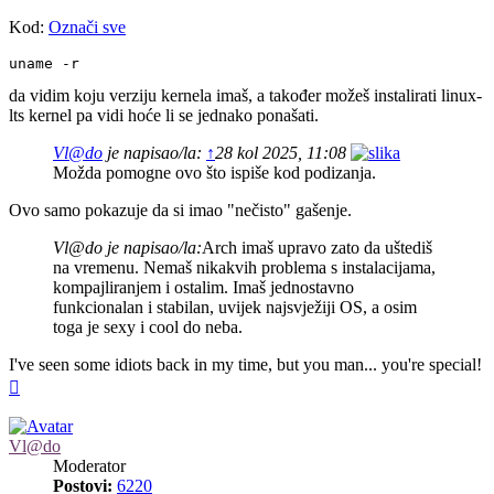
Kod:
Označi sve
uname -r
da vidim koju verziju kernela imaš, a također možeš instalirati linux-
lts kernel pa vidi hoće li se jednako ponašati.
Vl@do
je napisao/la:
↑
28 kol 2025, 11:08
Možda pomogne ovo što ispiše kod podizanja.
Ovo samo pokazuje da si imao "nečisto" gašenje.
Vl@do je napisao/la:
Arch imaš upravo zato da uštediš
na vremenu. Nemaš nikakvih problema s instalacijama,
kompajliranjem i ostalim. Imaš jednostavno
funkcionalan i stabilan, uvijek najsvježiji OS, a osim
toga je sexy i cool do neba.
I've seen some idiots back in my time, but you man... you're special!
Vrh
Vl@do
Moderator
Postovi:
6220