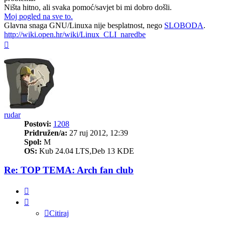
Ništa hitno, ali svaka pomoć/savjet bi mi dobro došli.
Moj pogled na sve to.
Glavna snaga GNU/Linuxa nije besplatnost, nego
SLOBODA
.
http://wiki.open.hr/wiki/Linux_CLI_naredbe
Vrh
rudar
Postovi:
1208
Pridružen/a:
27 ruj 2012, 12:39
Spol:
M
OS:
Kub 24.04 LTS,Deb 13 KDE
Re: TOP TEMA: Arch fan club
Citiraj
Citiraj