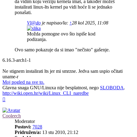
da vidim koju verziju kernela imaš, a također možeš
instalirati linux-lts kernel pa vidi hoće li se jednako
ponašati.
Vl@do
je napisao/la:
↑
28 kol 2025, 11:08
Možda pomogne ovo što ispiše kod
podizanja.
Ovo samo pokazuje da si imao "nečisto" gašenje.
6.16.3-arch1-1
Ne stignem instalirati lts jer mi smrzne. Jedva sam uspio očitati
uname-r
Moj pogled na sve to.
Glavna snaga GNU/Linuxa nije besplatnost, nego
SLOBODA
.
http://wiki.open.hr/wiki/Linux_CLI_naredbe
Vrh
Cooleech
Moderator
Postovi:
7028
Pridružen/a:
13 stu 2010, 21:12