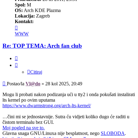
Spol:
M
OS:
Arch KDE Plazma
Lokacija:
Zagreb
Kontakt:
Kontaktiraj
korisnika/cu
WWW
Vl@do
Re: TOP TEMA: Arch fan club
Citiraj
Citiraj
Post
Postao/la
Vl@do
»
28 kol 2025, 20:49
Mogu li probati nakon podizanja ući u tty2 i onda pokušati instalirati
lts kernel po ovim uputama
https://www.dwarmstrong.org/arch-lts-kernel/
…čini mi se jednostavnije. Sutra ću vidjeti koliko dugo će raditi u
čistom terminalu bez GUI.
Moj pogled na sve to.
Glavna snaga GNU/Linuxa nije besplatnost, nego
SLOBODA
.