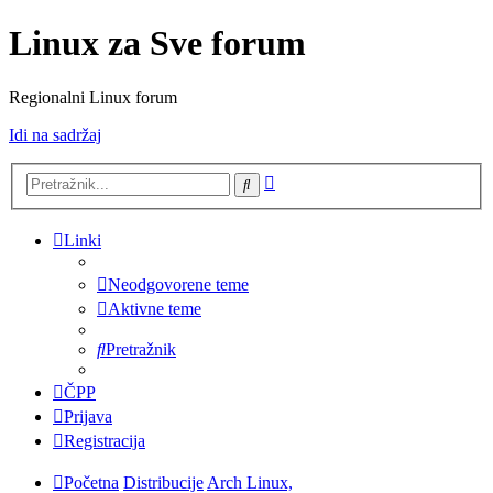
Linux za Sve forum
Regionalni Linux forum
Idi na sadržaj
Napredno
Pretražnik
pretraživanje
Linki
Neodgovorene teme
Aktivne teme
Pretražnik
ČPP
Prijava
Registracija
Početna
Distribucije
Arch Linux,