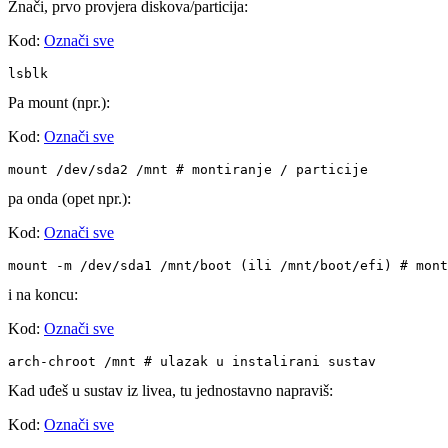
Znači, prvo provjera diskova/particija:
Kod:
Označi sve
lsblk
Pa mount (npr.):
Kod:
Označi sve
pa onda (opet npr.):
Kod:
Označi sve
mount -m /dev/sda1 /mnt/boot (ili /mnt/boot/efi) # mont
i na koncu:
Kod:
Označi sve
arch-chroot /mnt # ulazak u instalirani sustav
Kad uđeš u sustav iz livea, tu jednostavno napraviš:
Kod:
Označi sve