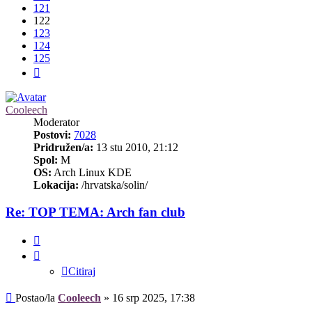
121
122
123
124
125
Sljedeća
Cooleech
Moderator
Postovi:
7028
Pridružen/a:
13 stu 2010, 21:12
Spol:
M
OS:
Arch Linux KDE
Lokacija:
/hrvatska/solin/
Re: TOP TEMA: Arch fan club
Citiraj
Citiraj
Post
Postao/la
Cooleech
»
16 srp 2025, 17:38