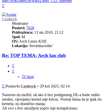
http://wiki.open.hr/wiki/Linux_CLI_naredbe
Vrh
Cooleech
Moderator
Postovi:
7028
Pridružen/a:
13 stu 2010, 21:12
Spol:
M
OS:
Arch Linux KDE
Lokacija:
/hrvatska/solin/
Re: TOP TEMA: Arch fan club
Citiraj
Citiraj
Post
Postao/la
Cooleech
»
29 kol 2025, 02:14
Naravno da možeš, ali ako ti bez podignutog DE-a bude radilo
uredno, vjerojatno kernel nije krivac. Postoji šansa da je ipak do
kernela, no drastično manja.
Ali ovo s live okružjem uopće nije komplicirano.