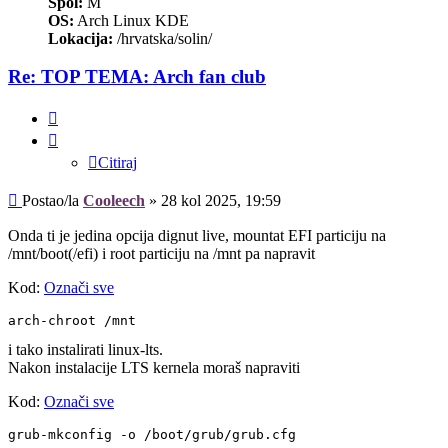
Spol:
M
OS:
Arch Linux KDE
Lokacija:
/hrvatska/solin/
Re: TOP TEMA: Arch fan club
Citiraj
Citiraj
Post
Postao/la
Cooleech
»
28 kol 2025, 19:59
Onda ti je jedina opcija dignut live, mountat EFI particiju na
/mnt/boot(/efi) i root particiju na /mnt pa napravit
Kod:
Označi sve
arch-chroot /mnt
i tako instalirati linux-lts.
Nakon instalacije LTS kernela moraš napraviti
Kod:
Označi sve
grub-mkconfig -o /boot/grub/grub.cfg