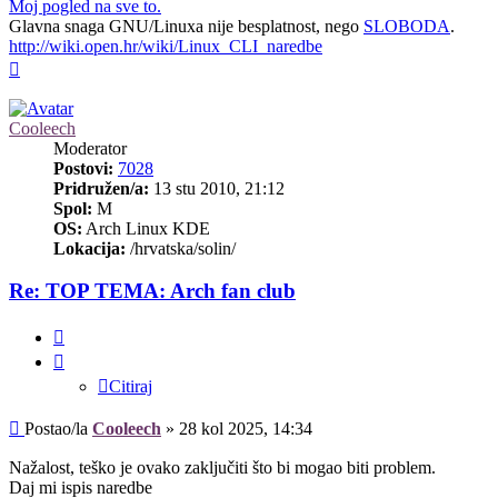
Moj pogled na sve to.
Glavna snaga GNU/Linuxa nije besplatnost, nego
SLOBODA
.
http://wiki.open.hr/wiki/Linux_CLI_naredbe
Vrh
Cooleech
Moderator
Postovi:
7028
Pridružen/a:
13 stu 2010, 21:12
Spol:
M
OS:
Arch Linux KDE
Lokacija:
/hrvatska/solin/
Re: TOP TEMA: Arch fan club
Citiraj
Citiraj
Post
Postao/la
Cooleech
»
28 kol 2025, 14:34
Nažalost, teško je ovako zaključiti što bi mogao biti problem.
Daj mi ispis naredbe