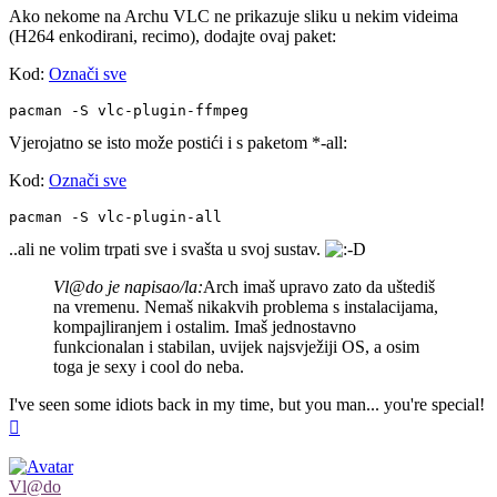
Ako nekome na Archu VLC ne prikazuje sliku u nekim videima
(H264 enkodirani, recimo), dodajte ovaj paket:
Kod:
Označi sve
pacman -S vlc-plugin-ffmpeg
Vjerojatno se isto može postići i s paketom *-all:
Kod:
Označi sve
pacman -S vlc-plugin-all
..ali ne volim trpati sve i svašta u svoj sustav.
Vl@do je napisao/la:
Arch imaš upravo zato da uštediš
na vremenu. Nemaš nikakvih problema s instalacijama,
kompajliranjem i ostalim. Imaš jednostavno
funkcionalan i stabilan, uvijek najsvježiji OS, a osim
toga je sexy i cool do neba.
I've seen some idiots back in my time, but you man... you're special!
Vrh
Vl@do