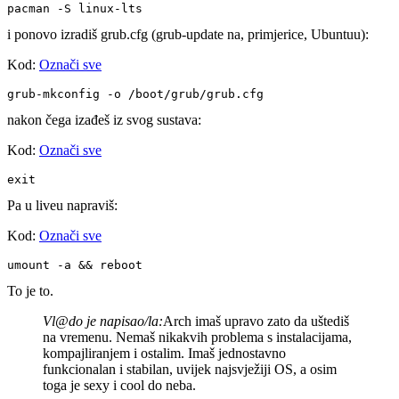
pacman -S linux-lts
i ponovo izradiš grub.cfg (grub-update na, primjerice, Ubuntuu):
Kod:
Označi sve
grub-mkconfig -o /boot/grub/grub.cfg
nakon čega izađeš iz svog sustava:
Kod:
Označi sve
exit
Pa u liveu napraviš:
Kod:
Označi sve
umount -a && reboot
To je to.
Vl@do je napisao/la:
Arch imaš upravo zato da uštediš
na vremenu. Nemaš nikakvih problema s instalacijama,
kompajliranjem i ostalim. Imaš jednostavno
funkcionalan i stabilan, uvijek najsvježiji OS, a osim
toga je sexy i cool do neba.