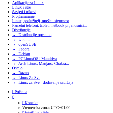
Aplikacije za Linux
Linux i igre
Savjeti i trikovi
Programiranje
Linux, poslužitelj, mreže i sigurnost
Pametni telefoni, tableti, netbook prijenosnici...
Distribucije
↳ Distribucije općenito
↳ Ubuntu
↳ openSUSE
↳ Fedora
↳ Debian
↳ PCLinuxOS i Mandriva
↳ Arch Linux, Manjaro, Chakra...
Ostalo
↳ Razno
↳ Linux Za Sve
↳ Linux za Sve - dodavanje sadržaja
Početna
Kontakt
Vremenska zona:
UTC+01:00
Izbriši kolačiće