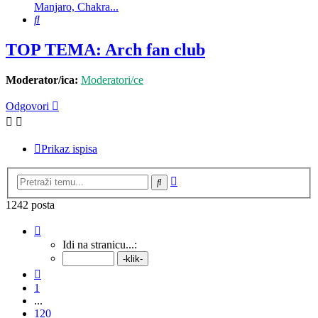
Manjaro, Chakra...
Pretražnik
TOP TEMA: Arch fan club
Moderator/ica:
Moderatori/ce
Odgovori
Prikaz ispisa
Napredno
Pretražnik
pretraživanje
1242 posta
Stranica:
122
/
125
.
Idi na stranicu...:
Prethodna
1
...
120