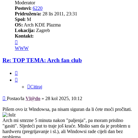
Moderator
Postovi:
6220
Pridružen/a:
28 lis 2011, 23:31
Spol:
M
OS:
Arch KDE Plazma
Lokacija:
Zagreb
Kontakt:
Kontaktiraj
korisnika/cu
WWW
Vl@do
Re: TOP TEMA: Arch fan club
Citiraj
Citiraj
Post
Postao/la
Vl@do
»
28 kol 2025, 10:12
Pišem ovo iz Windowsa, pa nisam siguran da li ćete moći pročitati.
Arch mi smrzne 5 minuta nakon "paljenja", pa moram prisilno
"gasiti". Sljedeći put to traje još kraće. Mislio sam da je problem u
hardweru (pregrijavanje i sl.), ali Windowsi rade cijeli dan bez
problema.