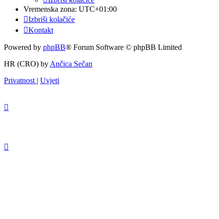
Vremenska zona:
UTC+01:00
Izbriši kolačiće
Kontakt
Powered by
phpBB
® Forum Software © phpBB Limited
HR (CRO) by
Ančica Sečan
Privatnost
|
Uvjeti