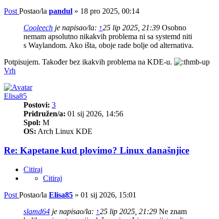
Post
Postao/la
pandul
»
18 pro 2025, 00:14
Cooleech
je napisao/la:
↑
25 lip 2025, 21:39
Osobno
nemam apsolutno nikakvih problema ni sa systemd niti
s Waylandom. Ako išta, oboje rade bolje od alternativa.
Potpisujem. Također bez ikakvih problema na KDE-u.
Vrh
Elisa85
Postovi:
3
Pridružen/a:
01 sij 2026, 14:56
Spol:
M
OS:
Arch Linux KDE
Re: Kapetane kud plovimo? Linux današnjice
Citiraj
Citiraj
Post
Postao/la
Elisa85
»
01 sij 2026, 15:01
slamd64
je napisao/la:
↑
25 lip 2025, 21:29
Ne znam