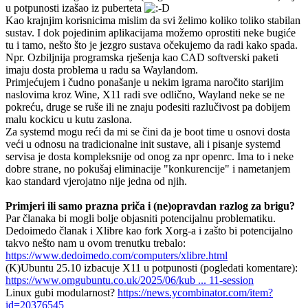
u potpunosti izašao iz puberteta
Kao krajnjim korisnicima mislim da svi želimo koliko toliko stabilan
sustav. I dok pojedinim aplikacijama možemo oprostiti neke bugiće
tu i tamo, nešto što je jezgro sustava očekujemo da radi kako spada.
Npr. Ozbiljnija programska rješenja kao CAD softverski paketi
imaju dosta problema u radu sa Waylandom.
Primjećujem i čudno ponašanje u nekim igrama naročito starijim
naslovima kroz Wine, X11 radi sve odlično, Wayland neke se ne
pokreću, druge se ruše ili ne znaju podesiti razlučivost pa dobijem
malu kockicu u kutu zaslona.
Za systemd mogu reći da mi se čini da je boot time u osnovi dosta
veći u odnosu na tradicionalne init sustave, ali i pisanje systemd
servisa je dosta kompleksnije od onog za npr openrc. Ima to i neke
dobre strane, no pokušaj eliminacije "konkurencije" i nametanjem
kao standard vjerojatno nije jedna od njih.
Primjeri ili samo prazna priča i (ne)opravdan razlog za brigu?
Par članaka bi mogli bolje objasniti potencijalnu problematiku.
Dedoimedo članak i Xlibre kao fork Xorg-a i zašto bi potencijalno
takvo nešto nam u ovom trenutku trebalo:
https://www.dedoimedo.com/computers/xlibre.html
(K)Ubuntu 25.10 izbacuje X11 u potpunosti (pogledati komentare):
https://www.omgubuntu.co.uk/2025/06/kub ... 11-session
Linux gubi modularnost?
https://news.ycombinator.com/item?
id=20376545