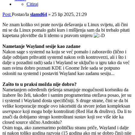
Citiraj
Post
Postao/la
slamd64
»
25 lip 2025, 21:29
Ne znam koliko svi prate novija dešavanja u Linux svijetu, ali čini
mi se da Linux pomalo gubi kurs i mišljenja sam da bi trebalo pitati
kapetana plovidbe da li idemo u pravom smjeru
Nametanje Wayland sesije kao zadane
Nakon sage s systemd na koju se već pomalo i zaboravilo (lično i
dalje odbijam prihvatiti systemd nakon svih kontroverzi, ali i što i
dalje u pozadini radi) sada i Wayland se uključio u igru tako da već
nam svima dobro poznati KDE i Gnome žele sada se potpuno
osloniti na systemd i postaviti Wayland kao zadanu sesiju...
Zašto to u praksi možda nije dobro?
Nametanjem određenih rješenja smanjuje mogućnosti korisniku da
izabere što želi, također i samim programerima otežava posao, jer su
i systemd i Wayland dosta specifičniji. S druge strane, čini se da bi
velike korporacije mogle ovo iskoristiti da stvore jedan kompleksan
userspace
koji mogu bolje kontrolirati (Red Hat & društvo). Da li to
znači da dobijamo strogo kontrolirani sustav koji sve više ide ka
closed source slično Androidu?
Osim toga, ako zanemarimo političku stranu priče, Wayland i dalje
ni nakon toliko godina razvoja (15 godina ako mi se dobro čini) nije