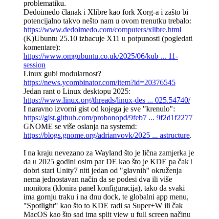
problematiku.
Dedoimedo članak i Xlibre kao fork Xorg-a i zašto bi
potencijalno takvo nešto nam u ovom trenutku trebalo:
https://www.dedoimedo.com/computers/xlibre.html
(K)Ubuntu 25.10 izbacuje X11 u potpunosti (pogledati
komentare):
https://www.omgubuntu.co.uk/2025/06/kub ... 11-
session
Linux gubi modularnost?
https://news.ycombinator.com/item?id=20376545
Jedan rant o Linux desktopu 2025:
https://www.linux.org/threads/linux-des ... 025.54740/
I naravno izvorni gist od kojega je sve "krenulo":
https://gist.github.com/probonopd/9feb7 ... 9f2d1f2277
GNOME se više oslanja na systemd:
https://blogs.gnome.org/adrianvovk/2025 ... astructure
.
I na kraju nevezano za Wayland što je lična zamjerka je
da u 2025 godini osim par DE kao što je KDE pa čak i
dobri stari Unity7 niti jedan od "glavnih" okruženja
nema jednostavan način da se podesi dva ili više
monitora (klonira panel konfiguracija), tako da svaki
ima gornju traku i na dnu dock, te globalni app menu,
"Spotlight" kao što to KDE radi sa Super+W ili čak
MacOS kao što sad ima split view u full screen načinu