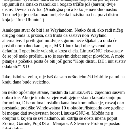
ispljunuli na ionako raznoliko i bogato tržište još (barem) dvije
distre: Devuan i Artix. (Analogna priča kako je navodno nastao
Trisquel jer je netko imao umijeće da inzistira na i napravi distru
koja je "free Ubuntu".)
Analogna stvar će biti i sa Waylandom. Netko će si, ako radi ničeg
drugog onda iz prkosa, dati truda da sastavi non-Wayland
alternative. I prvih godinu-dvije sigurno neće šljakati, a onda će
postati normalno kao i, npr., MX Linux koji nije systemd po
defaultu. I opet bude vuk sit, a koza cijela. Linux/GNU eko-sustav
će se još malo proširiti, a to je sasvim dobar smjer plovidbe. A moje
pitanje s početka posta će biti još gore: "Koju distru, DE i init sustav
odabrati?" XD
Iako, istini za volju, nije baš da sam nešto tehnički izbirljiv pa mi na
kraju dana bude svejedno.
Sa nešto općenitije strane, mislim da Linuxu/GNU zajednici sasvim
dobro ide. Ako je imalo za vjerovati gejmerskom kokodakanju po
forumima, Discordima i ostalim kanalima komunikacije, rusvaj oko
prestanka podrške Windowsima 10 u oktobru/listopadu ove godine
bi mogao dati svojevrstan boost Linuxu/GNU-u. Možda ne u
obujmu u kojem se svi nadamo, ali kotrlja se dosta imena poput
Zorina, Garude, PopOS-a i Manjara. A Steamov Proton je postao
fakat dobar.