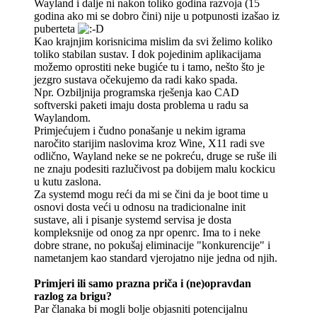
Wayland i dalje ni nakon toliko godina razvoja (15
godina ako mi se dobro čini) nije u potpunosti izašao iz
puberteta
Kao krajnjim korisnicima mislim da svi želimo koliko
toliko stabilan sustav. I dok pojedinim aplikacijama
možemo oprostiti neke bugiće tu i tamo, nešto što je
jezgro sustava očekujemo da radi kako spada.
Npr. Ozbiljnija programska rješenja kao CAD
softverski paketi imaju dosta problema u radu sa
Waylandom.
Primjećujem i čudno ponašanje u nekim igrama
naročito starijim naslovima kroz Wine, X11 radi sve
odlično, Wayland neke se ne pokreću, druge se ruše ili
ne znaju podesiti razlučivost pa dobijem malu kockicu
u kutu zaslona.
Za systemd mogu reći da mi se čini da je boot time u
osnovi dosta veći u odnosu na tradicionalne init
sustave, ali i pisanje systemd servisa je dosta
kompleksnije od onog za npr openrc. Ima to i neke
dobre strane, no pokušaj eliminacije "konkurencije" i
nametanjem kao standard vjerojatno nije jedna od njih.
Primjeri ili samo prazna priča i (ne)opravdan
razlog za brigu?
Par članaka bi mogli bolje objasniti potencijalnu