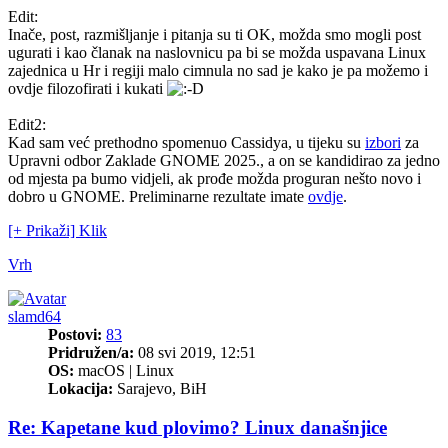
Edit:
Inače, post, razmišljanje i pitanja su ti OK, možda smo mogli post
ugurati i kao članak na naslovnicu pa bi se možda uspavana Linux
zajednica u Hr i regiji malo cimnula no sad je kako je pa možemo i
ovdje filozofirati i kukati
Edit2:
Kad sam već prethodno spomenuo Cassidya, u tijeku su
izbori
za
Upravni odbor Zaklade GNOME 2025., a on se kandidirao za jedno
od mjesta pa bumo vidjeli, ak prođe možda proguran nešto novo i
dobro u GNOME. Preliminarne rezultate imate
ovdje
.
[+ Prikaži] Klik
Vrh
slamd64
Postovi:
83
Pridružen/a:
08 svi 2019, 12:51
OS:
macOS | Linux
Lokacija:
Sarajevo, BiH
Re: Kapetane kud plovimo? Linux današnjice