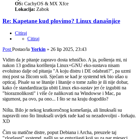
OS:
CachyOS & MX Xfce
Lokacija:
Zabok
Re: Kapetane kud plovimo? Linux današnjice
Citiraj
Citiraj
Post
Postao/la
Yorkin
»
26 lip 2025, 23:43
Vidim da je pitanje zapravo dosta tehničko. A ja, poštenja mi, ni
nakon 13 godina korištenja Linux+GNU eko-sustava nisam
evoluirao dalje od pitanja "A koju distru i DE odabrati?", pa uzmi
moj post sa žlicom soli. Sjećam se kad je systemd tek bio ušao u
opticaj. Pisale su se litanije i litanije o tome zašto je ili nije dobar,
kako će standardizacija ubiti Linux eko-sustav jer će izgubiti na
"bioraznolikosti" i više će nalikovati na Windowse i Mac, pa
sigurnost, pa ovo, pa ono... I što se na kraju dogodilo?
Ništa. Bilo je nekog kratkoročnog komešanja, ali linuksaši su
napravili ono što linuksaši uvijek rade kad su nezadovoljni - forkaju.
XD
Čim su matične distre, poput Debiana i Archa, preuzele taj
"zloglasni" systemd, našli su se entuzijasti koji su za par mjeseci