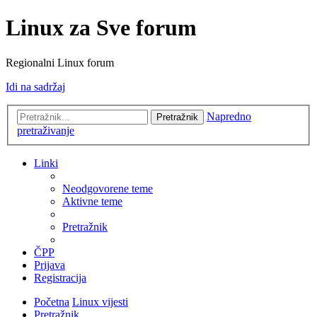
Linux za Sve forum
Regionalni Linux forum
Idi na sadržaj
Napredno
Pretražnik
pretraživanje
Linki
Neodgovorene teme
Aktivne teme
Pretražnik
ČPP
Prijava
Registracija
Početna
Linux vijesti
Pretražnik