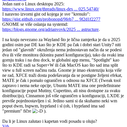
Jedan rant o Linux desktopu 2025:
https://www.linux.org/threads/linux-des ... 025.54740/
I naravno izvorni gist od kojega je sve "krenulo":
https://gist.github.com/probonopd/9feb7 ... 9f2d1f2277
GNOME se više oslanja na systemd:
https://blogs.gnome.org/adrianvovk/2025 ... astructure
.
I na kraju nevezano za Wayland što je lična zamjerka je da u 2025
godini osim par DE kao što je KDE pa čak i dobri stari Unity7 niti
jedan od "glavnih" okruženja nema jednostavan način da se podesi
dva ili više monitora (klonira panel konfiguracija), tako da svaki ima
gornju traku i na dnu dock, te globalni app menu, "Spotlight" kao
što to KDE radi sa Super+W ili čak MacOS kao što sad ima split
view u full screen načinu rada. Gnome je imao ekstenziju koja više
ne rad, XFCE traži dosta podešavanja da se postigne željeni efekat,
MATE je čak i pomalo ograničen u odnosu na XFCE (Tweak tool
zapravo i nema neke opcije, Ubuntu MATE ima one predefinirane
konfiguracije poput Mutiny, Cupertino, ali nisu dostupne za svaku
distribuciju), Cinnamon još više ograničen u konfiguraciji, LXDE je
previše pojednostavljen i sl. Jedino sami si da skuhamo neki wm
poput dwm, bspwm, hyprland i sl (oh, i hyprland ima sad
"premium" fičre
).
Da li je Linux zalutao i kapetan vodi posadu u oluju?
Vrh