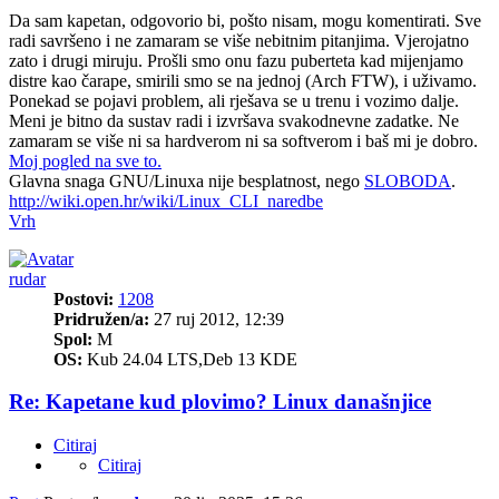
Da sam kapetan, odgovorio bi, pošto nisam, mogu komentirati. Sve
radi savršeno i ne zamaram se više nebitnim pitanjima. Vjerojatno
zato i drugi miruju. Prošli smo onu fazu puberteta kad mijenjamo
distre kao čarape, smirili smo se na jednoj (Arch FTW), i uživamo.
Ponekad se pojavi problem, ali rješava se u trenu i vozimo dalje.
Meni je bitno da sustav radi i izvršava svakodnevne zadatke. Ne
zamaram se više ni sa hardverom ni sa softverom i baš mi je dobro.
Moj pogled na sve to.
Glavna snaga GNU/Linuxa nije besplatnost, nego
SLOBODA
.
http://wiki.open.hr/wiki/Linux_CLI_naredbe
Vrh
rudar
Postovi:
1208
Pridružen/a:
27 ruj 2012, 12:39
Spol:
M
OS:
Kub 24.04 LTS,Deb 13 KDE
Re: Kapetane kud plovimo? Linux današnjice
Citiraj
Citiraj