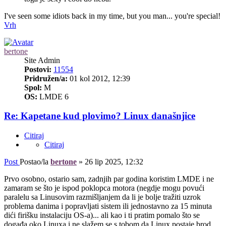
I've seen some idiots back in my time, but you man... you're special!
Vrh
bertone
Site Admin
Postovi:
11554
Pridružen/a:
01 kol 2012, 12:39
Spol:
M
OS:
LMDE 6
Re: Kapetane kud plovimo? Linux današnjice
Citiraj
Citiraj
Post
Postao/la
bertone
»
26 lip 2025, 12:32
Prvo osobno, ostario sam, zadnjih par godina koristim LMDE i ne
zamaram se što je ispod poklopca motora (negdje mogu povući
paralelu sa Linusovim razmišljanjem da li je bolje tražiti uzrok
problema danima i popravljati sistem ili jednostavno za 15 minuta
dići firišku instalaciju OS-a)... ali kao i ti pratim pomalo što se
događa oko Linuxa i ne slažem se s tobom da Linux postaje brod