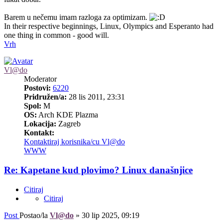
Barem u nečemu imam razloga za optimizam.
In their respective beginnings, Linux, Olympics and Esperanto had
one thing in common - good will.
Vrh
Vl@do
Moderator
Postovi:
6220
Pridružen/a:
28 lis 2011, 23:31
Spol:
M
OS:
Arch KDE Plazma
Lokacija:
Zagreb
Kontakt:
Kontaktiraj korisnika/cu Vl@do
WWW
Re: Kapetane kud plovimo? Linux današnjice
Citiraj
Citiraj
Post
Postao/la
Vl@do
»
30 lip 2025, 09:19