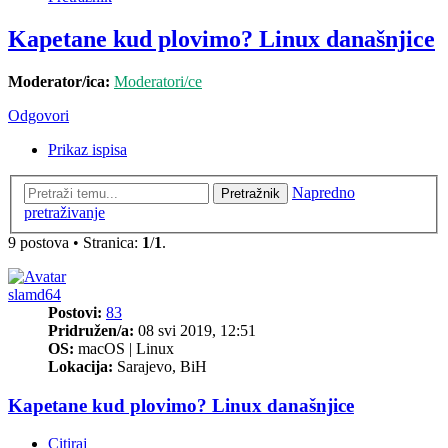
Kapetane kud plovimo? Linux današnjice
Moderator/ica:
Moderatori/ce
Odgovori
Prikaz ispisa
Napredno
Pretražnik
pretraživanje
9 postova • Stranica:
1
/
1
.
slamd64
Postovi:
83
Pridružen/a:
08 svi 2019, 12:51
OS:
macOS | Linux
Lokacija:
Sarajevo, BiH
Kapetane kud plovimo? Linux današnjice
Citiraj