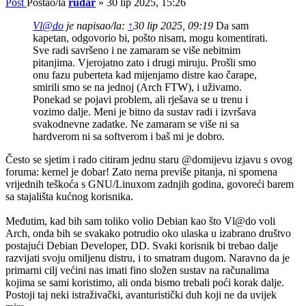
Post
Postao/la
rudar
»
30 lip 2025, 15:26
Vl@do
je napisao/la:
↑
30 lip 2025, 09:19
Da sam
kapetan, odgovorio bi, pošto nisam, mogu komentirati.
Sve radi savršeno i ne zamaram se više nebitnim
pitanjima. Vjerojatno zato i drugi miruju. Prošli smo
onu fazu puberteta kad mijenjamo distre kao čarape,
smirili smo se na jednoj (Arch FTW), i uživamo.
Ponekad se pojavi problem, ali rješava se u trenu i
vozimo dalje. Meni je bitno da sustav radi i izvršava
svakodnevne zadatke. Ne zamaram se više ni sa
hardverom ni sa softverom i baš mi je dobro.
Često se sjetim i rado citiram jednu staru @domijevu izjavu s ovog
foruma: kernel je dobar! Zato nema previše pitanja, ni spomena
vrijednih teškoća s GNU/Linuxom zadnjih godina, govoreći barem
sa stajališta kućnog korisnika.
Međutim, kad bih sam toliko volio Debian kao što Vl@do voli
Arch, onda bih se svakako potrudio oko ulaska u izabrano društvo
postajući Debian Developer, DD. Svaki korisnik bi trebao dalje
razvijati svoju omiljenu distru, i to smatram dugom. Naravno da je
primarni cilj većini nas imati fino složen sustav na računalima
kojima se sami koristimo, ali onda bismo trebali poći korak dalje.
Postoji taj neki istraživački, avanturistički duh koji ne da uvijek