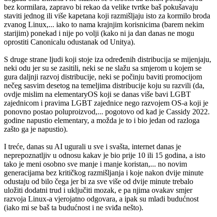
bez kormilara, zapravo bi rekao da velike tvrtke baš pokušavaju
staviti jednog ili više kapetana koji razmišljaju isto za kormilo broda
zvanog Linux,... iako to nama krajnjim korisnicima (barem nekim
starijim) ponekad i nije po volji (kako ni ja dan danas ne mogu
oprostiti Canonicalu odustanak od Unitya).
S druge strane ljudi koji stoje iza određenih distribucija se mijenjaju,
neki odu jer su se zasitili, neki se ne slažu sa smjerom u kojem se
gura daljnji razvoj distribucije, neki se počinju baviti promocijom
nečeg sasvim desetog na temeljima distribucije koju su razvili (da,
ovdje mislim na elementaryOS koji se danas više bavi LGBT
zajednicom i pravima LGBT zajednice nego razvojem OS-a koji je
ponovno postao poluproizvod,... pogotovo od kad je Cassidy 2022.
godine napustio elementary, a možda je to i bio jedan od razloga
zašto ga je napustio).
I treće, danas su AI ugurali u sve i svašta, internet danas je
neprepoznatljiv u odnosu kakav je bio prije 10 ili 15 godina, a isto
tako je meni osobno sve manje i manje koristan,... no novim
generacijama bez kritičkog razmišljanja i koje nakon dvije minute
odustaju od bilo čega jer bi za sve više od dvije minute trebalo
uložiti dodatni trud i uključiti mozak, e pa njima ovakav smjer
razvoja Linux-a vjerojatno odgovara, a ipak su mladi budućnost
(iako mi se baš ta budućnost i ne sviđa nešto).