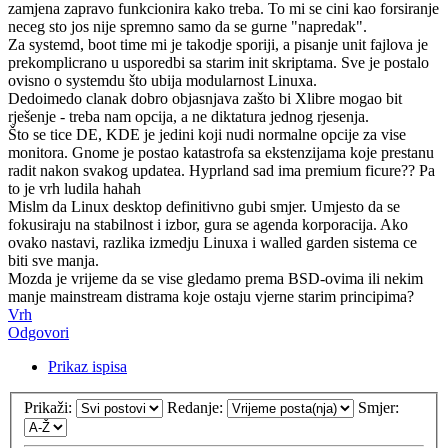
zamjena zapravo funkcionira kako treba. To mi se cini kao forsiranje
neceg sto jos nije spremno samo da se gurne "napredak".
Za systemd, boot time mi je takodje sporiji, a pisanje unit fajlova je
prekomplicrano u usporedbi sa starim init skriptama. Sve je postalo
ovisno o systemdu što ubija modularnost Linuxa.
Dedoimedo clanak dobro objasnjava zašto bi Xlibre mogao bit
rješenje - treba nam opcija, a ne diktatura jednog rjesenja.
Što se tice DE, KDE je jedini koji nudi normalne opcije za vise
monitora. Gnome je postao katastrofa sa ekstenzijama koje prestanu
radit nakon svakog updatea. Hyprland sad ima premium ficure?? Pa
to je vrh ludila hahah
Mislm da Linux desktop definitivno gubi smjer. Umjesto da se
fokusiraju na stabilnost i izbor, gura se agenda korporacija. Ako
ovako nastavi, razlika izmedju Linuxa i walled garden sistema ce
biti sve manja.
Mozda je vrijeme da se vise gledamo prema BSD-ovima ili nekim
manje mainstream distrama koje ostaju vjerne starim principima?
Vrh
Odgovori
Prikaz ispisa
Prikaži:
Redanje:
Smjer: