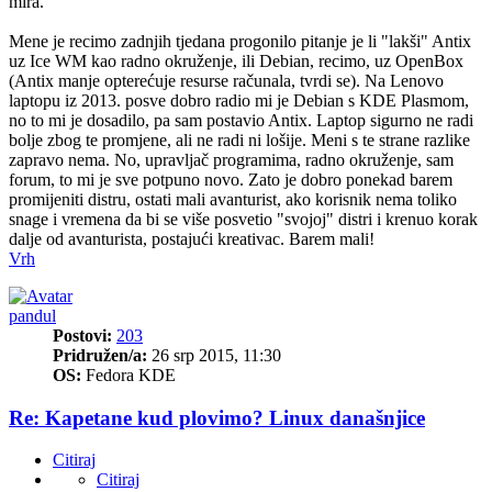
mira.
Mene je recimo zadnjih tjedana progonilo pitanje je li "lakši" Antix
uz Ice WM kao radno okruženje, ili Debian, recimo, uz OpenBox
(Antix manje opterećuje resurse računala, tvrdi se). Na Lenovo
laptopu iz 2013. posve dobro radio mi je Debian s KDE Plasmom,
no to mi je dosadilo, pa sam postavio Antix. Laptop sigurno ne radi
bolje zbog te promjene, ali ne radi ni lošije. Meni s te strane razlike
zapravo nema. No, upravljač programima, radno okruženje, sam
forum, to mi je sve potpuno novo. Zato je dobro ponekad barem
promijeniti distru, ostati mali avanturist, ako korisnik nema toliko
snage i vremena da bi se više posvetio "svojoj" distri i krenuo korak
dalje od avanturista, postajući kreativac. Barem mali!
Vrh
pandul
Postovi:
203
Pridružen/a:
26 srp 2015, 11:30
OS:
Fedora KDE
Re: Kapetane kud plovimo? Linux današnjice
Citiraj
Citiraj