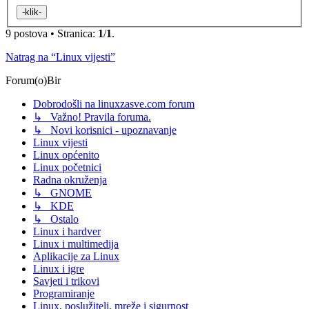
9 postova • Stranica:
1
/
1
.
Natrag na “Linux vijesti”
Forum(o)Bir
Dobrodošli na linuxzasve.com forum
↳ Važno! Pravila foruma.
↳ Novi korisnici - upoznavanje
Linux vijesti
Linux općenito
Linux početnici
Radna okruženja
↳ GNOME
↳ KDE
↳ Ostalo
Linux i hardver
Linux i multimedija
Aplikacije za Linux
Linux i igre
Savjeti i trikovi
Programiranje
Linux, poslužitelj, mreže i sigurnost