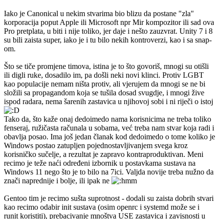
Iako je Canonical u nekim stvarima bio blizu da postane "zla"
korporacija poput Apple ili Microsoft npr Mir kompozitor ili sad ova
Pro pretplata, u biti i nije toliko, jer daje i nešto zauzvrat. Unity 7 i 8
su bili zaista super, iako je i tu bilo nekih kontroverzi, kao i sa snap-
om.
Što se tiče promjene timova, istina je to što govoriš, mnogi su otišli
ili digli ruke, dosadilo im, pa došli neki novi klinci. Protiv LGBT
kao populacije nemam ništa protiv, ali vjerujem da mnogi se ne bi
složili sa propagandom koja se tušila dosad svugdje, i mnogi žive
ispod radara, nema šarenih zastavica u njihovoj sobi i ni riječi o istoj
Tako da, što kaže onaj dedoimedo nama korisnicima ne treba toliko
fenseraj, ružičasta računala u sobama, već treba nam stvar koja radi i
obavlja posao. Ima još jedan članak kod dedoimedo o tome koliko je
Windows postao zatupljen pojednostavljivanjem svega kroz
korisničko sučelje, a rezultat je zapravo kontraproduktivan. Meni
recimo je teže naći određeni izbornik u postavkama sustava na
Windows 11 nego što je to bilo na 7ici. Valjda novije treba nužno da
znači naprednije i bolje, ili ipak ne
Gentoo tim je recimo sušta suprotnost - dodali su zaista dobrih stvari
kao recimo odabir init sustava (osim openrc i systemd može se i
runit koristiti), prebacivanje mnoštva USE zastavica i zavisnosti u