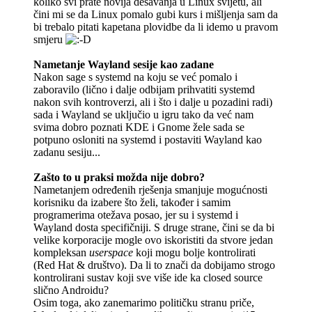
koliko svi prate novija dešavanja u Linux svijetu, ali
čini mi se da Linux pomalo gubi kurs i mišljenja sam da
bi trebalo pitati kapetana plovidbe da li idemo u pravom
smjeru
Nametanje Wayland sesije kao zadane
Nakon sage s systemd na koju se već pomalo i
zaboravilo (lično i dalje odbijam prihvatiti systemd
nakon svih kontroverzi, ali i što i dalje u pozadini radi)
sada i Wayland se uključio u igru tako da već nam
svima dobro poznati KDE i Gnome žele sada se
potpuno osloniti na systemd i postaviti Wayland kao
zadanu sesiju...
Zašto to u praksi možda nije dobro?
Nametanjem određenih rješenja smanjuje mogućnosti
korisniku da izabere što želi, također i samim
programerima otežava posao, jer su i systemd i
Wayland dosta specifičniji. S druge strane, čini se da bi
velike korporacije mogle ovo iskoristiti da stvore jedan
kompleksan
userspace
koji mogu bolje kontrolirati
(Red Hat & društvo). Da li to znači da dobijamo strogo
kontrolirani sustav koji sve više ide ka closed source
slično Androidu?
Osim toga, ako zanemarimo političku stranu priče,