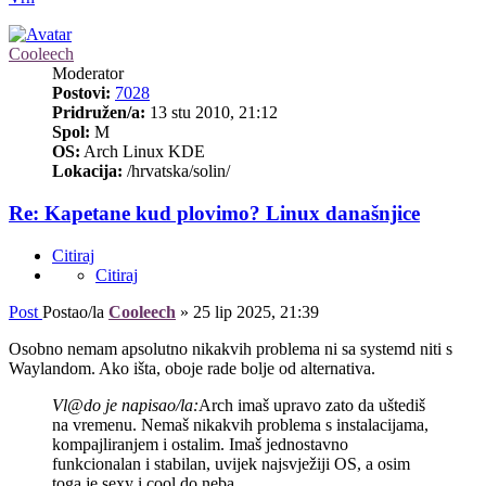
Cooleech
Moderator
Postovi:
7028
Pridružen/a:
13 stu 2010, 21:12
Spol:
M
OS:
Arch Linux KDE
Lokacija:
/hrvatska/solin/
Re: Kapetane kud plovimo? Linux današnjice
Citiraj
Citiraj
Post
Postao/la
Cooleech
»
25 lip 2025, 21:39
Osobno nemam apsolutno nikakvih problema ni sa systemd niti s
Waylandom. Ako išta, oboje rade bolje od alternativa.
Vl@do je napisao/la:
Arch imaš upravo zato da uštediš
na vremenu. Nemaš nikakvih problema s instalacijama,
kompajliranjem i ostalim. Imaš jednostavno
funkcionalan i stabilan, uvijek najsvježiji OS, a osim
toga je sexy i cool do neba.