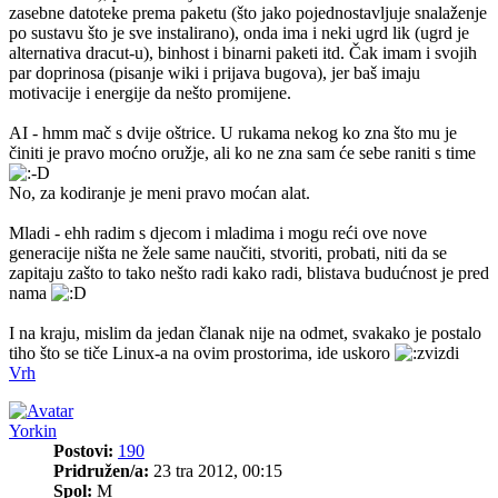
zasebne datoteke prema paketu (što jako pojednostavljuje snalaženje
po sustavu što je sve instalirano), onda ima i neki ugrd lik (ugrd je
alternativa dracut-u), binhost i binarni paketi itd. Čak imam i svojih
par doprinosa (pisanje wiki i prijava bugova), jer baš imaju
motivacije i energije da nešto promijene.
AI - hmm mač s dvije oštrice. U rukama nekog ko zna što mu je
činiti je pravo moćno oružje, ali ko ne zna sam će sebe raniti s time
No, za kodiranje je meni pravo moćan alat.
Mladi - ehh radim s djecom i mladima i mogu reći ove nove
generacije ništa ne žele same naučiti, stvoriti, probati, niti da se
zapitaju zašto to tako nešto radi kako radi, blistava budućnost je pred
nama
I na kraju, mislim da jedan članak nije na odmet, svakako je postalo
tiho što se tiče Linux-a na ovim prostorima, ide uskoro
Vrh
Yorkin
Postovi:
190
Pridružen/a:
23 tra 2012, 00:15
Spol:
M