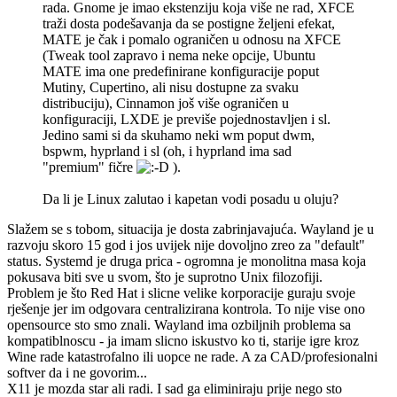
rada. Gnome je imao ekstenziju koja više ne rad, XFCE
traži dosta podešavanja da se postigne željeni efekat,
MATE je čak i pomalo ograničen u odnosu na XFCE
(Tweak tool zapravo i nema neke opcije, Ubuntu
MATE ima one predefinirane konfiguracije poput
Mutiny, Cupertino, ali nisu dostupne za svaku
distribuciju), Cinnamon još više ograničen u
konfiguraciji, LXDE je previše pojednostavljen i sl.
Jedino sami si da skuhamo neki wm poput dwm,
bspwm, hyprland i sl (oh, i hyprland ima sad
"premium" fičre
).
Da li je Linux zalutao i kapetan vodi posadu u oluju?
Slažem se s tobom, situacija je dosta zabrinjavajuća. Wayland je u
razvoju skoro 15 god i jos uvijek nije dovoljno zreo za "default"
status. Systemd je druga prica - ogromna je monolitna masa koja
pokusava biti sve u svom, što je suprotno Unix filozofiji.
Problem je što Red Hat i slicne velike korporacije guraju svoje
rješenje jer im odgovara centralizirana kontrola. To nije vise ono
opensource sto smo znali. Wayland ima ozbiljnih problema sa
kompatiblnoscu - ja imam slicno iskustvo ko ti, starije igre kroz
Wine rade katastrofalno ili uopce ne rade. A za CAD/profesionalni
softver da i ne govorim...
X11 je mozda star ali radi. I sad ga eliminiraju prije nego sto