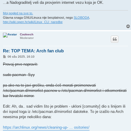
...a Nadograditelj veli da provjerim internet vezu koja je OK.
Moj pogled na sve to.
Glavna snaga GNU/Linuxa nije besplatnost, nego
SLOBODA
.
http://wiki.open.hr/wiki/Linux_CLI_naredbe
Cooleech
Moderator
Re: TOP TEMA: Arch fan club
P
06 ožu 2025, 16:10
o
s
Provaj prvo napravit:
t
sudo pacman -Syy
pa ako na to javi grešku, onda ćeš morati preimenovati
/etc/pacman.d/mirrorlist.pacnew u /etc/pacman.d/mirrorlist i otkomentirati
bar hrvatski mirror.
Edit: Ah, da.. sad vidim što je problem - ukloni [comunity] dio s linijom ili
dvi ispod toga iz /etc/pacman.d/mirrorlist datoteke. To je izašlo na Arch
newsima prije nekoliko dana:
https://archlinux.org/news/cleaning-up- ... ositories/