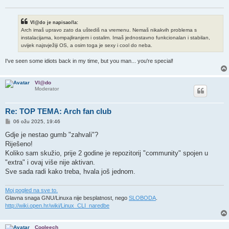
Vl@do je napisao/la:
Arch imaš upravo zato da uštediš na vremenu. Nemaš nikakvih problema s
instalacijama, kompajliranjem i ostalim. Imaš jednostavno funkcionalan i stabilan,
uvijek najsvježiji OS, a osim toga je sexy i cool do neba.
I've seen some idiots back in my time, but you man... you're special!
Vl@do
Moderator
Re: TOP TEMA: Arch fan club
P
06 ožu 2025, 19:46
o
s
Gdje je nestao gumb "zahvali"?
t
Riješeno!
Koliko sam skužio, prije 2 godine je repozitorij "community" spojen u
"extra" i ovaj više nije aktivan.
Sve sada radi kako treba, hvala još jednom.
Moj pogled na sve to.
Glavna snaga GNU/Linuxa nije besplatnost, nego
SLOBODA
.
http://wiki.open.hr/wiki/Linux_CLI_naredbe
Cooleech