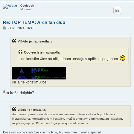
Cooleech
Moderator
Re: TOP TEMA: Arch fan club
P
21 stu 2024, 16:43
o
s
t
Vl@do
je napisao/la:
↑
Cooleech je napisao/la:
...ne koristim Xfce na niti jednom uređaju s optičkim pogonom.
Ni ja ne koristim Xfce.
Šta kaže dolphin?
Vl@do je napisao/la:
Arch imaš upravo zato da uštediš na vremenu. Nemaš nikakvih problema s
instalacijama, kompajliranjem i ostalim. Imaš jednostavno funkcionalan i stabilan,
uvijek najsvježiji OS, a osim toga je sexy i cool do neba.
I've seen some idiots back in my time, but you man... you're special!