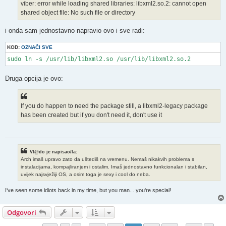
viber: error while loading shared libraries: libxml2.so.2: cannot open
shared object file: No such file or directory
i onda sam jednostavno napravio ovo i sve radi:
KOD:
OZNAČI SVE
sudo ln -s /usr/lib/libxml2.so /usr/lib/libxml2.so.2
Druga opcija je ovo:
If you do happen to need the package still, a libxml2-legacy package
has been created but if you don't need it, don't use it
Vl@do je napisao/la:
Arch imaš upravo zato da uštediš na vremenu. Nemaš nikakvih problema s
instalacijama, kompajliranjem i ostalim. Imaš jednostavno funkcionalan i stabilan,
uvijek najsvježiji OS, a osim toga je sexy i cool do neba.
I've seen some idiots back in my time, but you man... you're special!
Odgovori