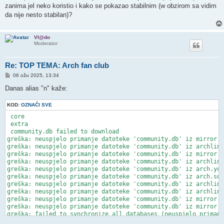
t
zanima jel neko koristio i kako se pokazao stabilnim (w obzirom sa vidim
da nije nesto stabilan)?
Vl@do
Moderator
Re: TOP TEMA: Arch fan club
P
06 ožu 2025, 13:34
o
s
Danas alias "n" kaže:
t
KOD:
OZNAČI SVE
 core                                                         
 extra                                                        
 community.db failed to download

greška: neuspjelo primanje datoteke 'community.db' iz mirror.p
greška: neuspjelo primanje datoteke 'community.db' iz archlinu
greška: neuspjelo primanje datoteke 'community.db' iz mirror.m
greška: neuspjelo primanje datoteke 'community.db' iz archlinu
greška: neuspjelo primanje datoteke 'community.db' iz arch.you
greška: neuspjelo primanje datoteke 'community.db' iz arch.sof
greška: neuspjelo primanje datoteke 'community.db' iz archlinu
greška: neuspjelo primanje datoteke 'community.db' iz archlinu
greška: neuspjelo primanje datoteke 'community.db' iz mirror.v
greška: neuspjelo primanje datoteke 'community.db' iz mirror.a