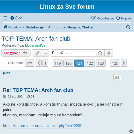
Linux za Sve forum
ČPP
Registracija
Prijava
P
Početna
Distribucije
Arch Linux, Manjaro, Chakra...
r
TOP TEMA: Arch fan club
e
Moderator/ica:
Moderatori/ce
t
Pretražnik
Napredno pr
Odgovori
r
Stranica:
121
/
125
.
1
119
120
121
122
123
125
Prethodna
Slj
1242 posta
a
...
...
ž
push
n
i
Re: TOP TEMA: Arch fan club
k
P
21 stu 2024, 15:08
o
s
Ako ne koristiš xfce, a koristiš thunar, možda je ovo (ja ne koristim ni
t
jedno
ni drugo, montiram uređaje mount komandom).
https://forum.xfce.org/viewtopic.php?id=3888