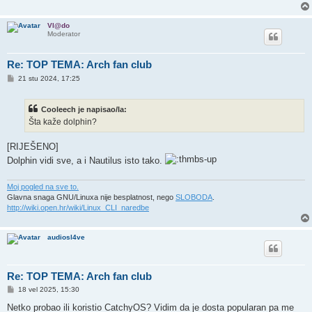
Vl@do
Moderator
Re: TOP TEMA: Arch fan club
P
21 stu 2024, 17:25
o
s
t
Cooleech je napisao/la:
Šta kaže dolphin?
[RIJEŠENO]
Dolphin vidi sve, a i Nautilus isto tako.
Moj pogled na sve to.
Glavna snaga GNU/Linuxa nije besplatnost, nego
SLOBODA
.
http://wiki.open.hr/wiki/Linux_CLI_naredbe
audiosl4ve
Re: TOP TEMA: Arch fan club
P
18 vel 2025, 15:30
o
s
Netko probao ili koristio CatchyOS? Vidim da je dosta popularan pa me