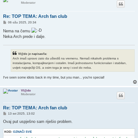
Moderator
Re: TOP TEMA: Arch fan club
P
06 ožu 2025, 20:34
o
s
Nema na čemu
t
Neka Arch prede i dalje.
Vl@do je napisao/la:
Arch imaš upravo zato da uštediš na vremenu. Nemaš nikakvih problema s
instalacijama, kompajliranjem i ostalim. Imaš jednostavno funkcionalan i stabilan,
uvijek najsvježiji OS, a osim toga je sexy i cool do neba.
I've seen some idiots back in my time, but you man... you're special!
Vl@do
Moderator
Re: TOP TEMA: Arch fan club
P
13 svi 2025, 13:02
o
s
Ovaj put uspješno sam riješio problem.
t
KOD:
OZNAČI SVE