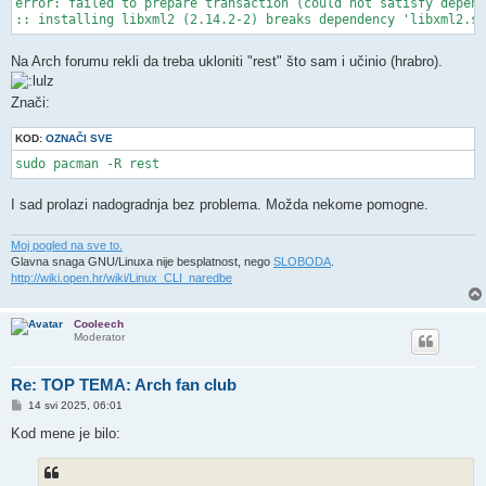
error: failed to prepare transaction (could not satisfy depend
:: installing libxml2 (2.14.2-2) breaks dependency 'libxml2.so
Na Arch forumu rekli da treba ukloniti "rest" što sam i učinio (hrabro).
Znači:
KOD:
OZNAČI SVE
sudo pacman -R rest
I sad prolazi nadogradnja bez problema. Možda nekome pomogne.
Moj pogled na sve to.
Glavna snaga GNU/Linuxa nije besplatnost, nego
SLOBODA
.
http://wiki.open.hr/wiki/Linux_CLI_naredbe
Cooleech
Moderator
Re: TOP TEMA: Arch fan club
P
14 svi 2025, 06:01
o
s
Kod mene je bilo:
t