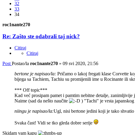
32
33
34
roc1nante270
Re: Zašto ste odabrali taj nick?
Citiraj
Citiraj
Post
Postao/la
roc1nante270
»
09 svi 2020, 21:56
bertone je napisao/la:
Pričamo o lakoj fregati klase Corvette
bijega sa Tachiem, Tachiu su promijenili ime u Rocinante ili sk
*** Off topic***
Kad već prosipam pamet i pamtim nebitne detalje, zanimljivije 
Naime (sad da nešto naučite
) "Tachi" je vrsta japanskog 
niingu je napisao/la:
Ugl, nisi bertone jedini koji je tako shvati
Svaka čast! Vidi se tko gleda dobre serije
Skidam vam kapu