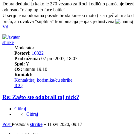
Dobra dedukcija kako je 270 vezano za Roci i odlično pamćenje
ber
odnosno "rising up to face battle".
U seriji je na odorama posade broda kineski moto (ista riječ ali mal
priču, ali ovakva "suptilna" kombinacija je ipak jedinstvena
Vrh
shrike
Moderator
Postovi:
10322
Pridružen/a:
07 pro 2007, 18:07
Spol:
Y
OS:
utuntu 19.10
Kontakt:
Kontaktiraj korisnika/cu shrike
ICQ
Re: Zašto ste odabrali taj nick?
Citiraj
Citiraj
Post
Postao/la
shrike
»
11 svi 2020, 09:17