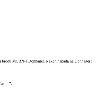
ojnom brodu MCRN-a Donnager. Nakon napada na Donnager i
Katane".