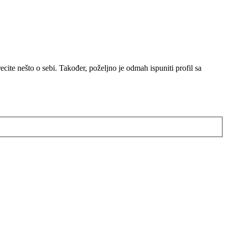
ite nešto o sebi. Također, poželjno je odmah ispuniti profil sa