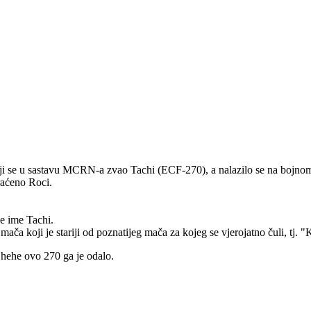
 koji se u sastavu MCRN-a zvao Tachi (ECF-270), a nalazilo se na b
raćeno Roci.
je ime Tachi.
mača koji je stariji od poznatijeg mača za kojeg se vjerojatno čuli, tj. "
o hehe ovo 270 ga je odalo.