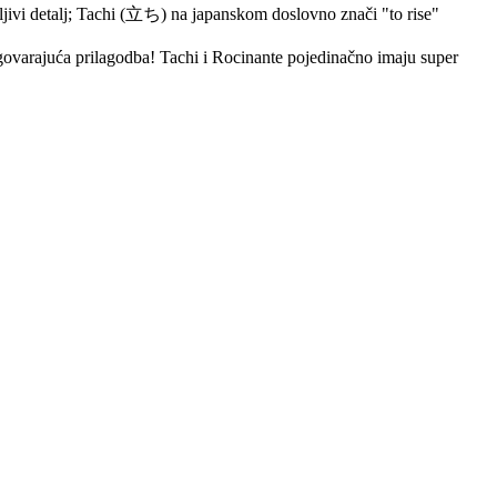
imljivi detalj; Tachi (立ち) na japanskom doslovno znači "to rise"
dgovarajuća prilagodba! Tachi i Rocinante pojedinačno imaju super