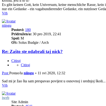
krofna, jesi li to ti?
Es gibt keinen Gott, kein Universum, keine menschliche Rasse, kein i
nur ein Gedanke - ein vagabundierender Gedanke, ein nutzloser Gedan
Vrh
niingu
Postovi:
180
Pridružen/a:
30 pro 2019, 22:41
Spol:
M
OS:
Solus Budgie / Arch
Re: Zašto ste odabrali taj nick?
Citiraj
Citiraj
Post
Postao/la
niingu
»
11 svi 2020, 12:32
Sad mi je žao šta sam prespavao povijest u osnovnoj i srednjoj školi... 
Vrh
iweb
Site Admin