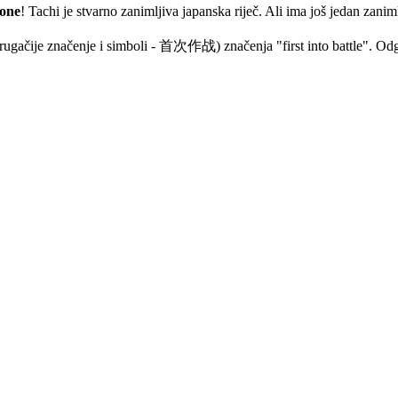
tone
! Tachi je stvarno zanimljiva japanska riječ. Ali ima još jedan zan
o drugačije značenje i simboli - 首次作战) značenja "first into battle". O