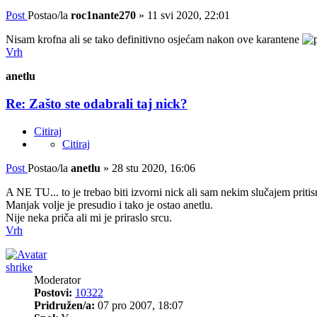
Post
Postao/la
roc1nante270
»
11 svi 2020, 22:01
Nisam krofna ali se tako definitivno osjećam nakon ove karantene
Vrh
anetlu
Re: Zašto ste odabrali taj nick?
Citiraj
Citiraj
Post
Postao/la
anetlu
»
28 stu 2020, 16:06
A NE TU... to je trebao biti izvorni nick ali sam nekim slučajem priti
Manjak volje je presudio i tako je ostao anetlu.
Nije neka priča ali mi je priraslo srcu.
Vrh
shrike
Moderator
Postovi:
10322
Pridružen/a:
07 pro 2007, 18:07