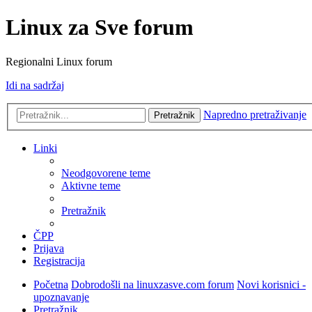
Linux za Sve forum
Regionalni Linux forum
Idi na sadržaj
Napredno pretraživanje
Pretražnik
Linki
Neodgovorene teme
Aktivne teme
Pretražnik
ČPP
Prijava
Registracija
Početna
Dobrodošli na linuxzasve.com forum
Novi korisnici -
upoznavanje
Pretražnik