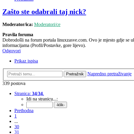
Zašto ste odabrali taj nick?
Moderator/ica:
Moderatori/ce
Pravila foruma
Dobrodošli na forum portala linuxzasve.com. Ovo je mjesto gdje se ukr
informacijama (Profil/Postavke, gore lijevo).
Odgovori
Prikaz ispisa
Napredno pretraživanje
Pretražnik
339 postova
Stranica:
34
/
34
.
Idi na stranicu...:
Prethodna
1
...
30
31