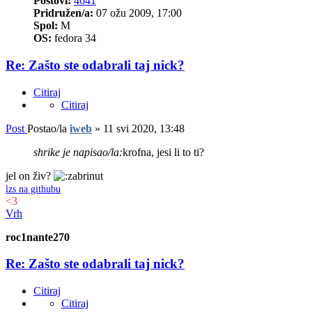
Postovi:
4641
Pridružen/a:
07 ožu 2009, 17:00
Spol:
M
OS:
fedora 34
Re: Zašto ste odabrali taj nick?
Citiraj
Citiraj
Post
Postao/la
iweb
»
11 svi 2020, 13:48
shrike je napisao/la:
krofna, jesi li to ti?
jel on živ?
lzs na githubu
<3
Vrh
roc1nante270
Re: Zašto ste odabrali taj nick?
Citiraj
Citiraj