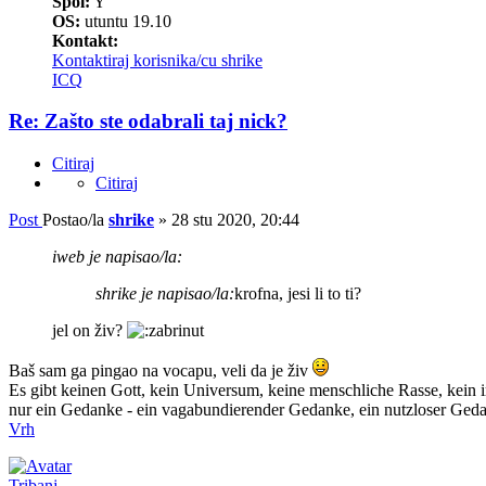
Spol:
Y
OS:
utuntu 19.10
Kontakt:
Kontaktiraj korisnika/cu shrike
ICQ
Re: Zašto ste odabrali taj nick?
Citiraj
Citiraj
Post
Postao/la
shrike
»
28 stu 2020, 20:44
iweb je napisao/la:
shrike je napisao/la:
krofna, jesi li to ti?
jel on živ?
Baš sam ga pingao na vocapu, veli da je živ
Es gibt keinen Gott, kein Universum, keine menschliche Rasse, kein i
nur ein Gedanke - ein vagabundierender Gedanke, ein nutzloser Gedan
Vrh
Tribanj