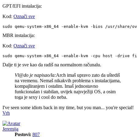
GPT/EFI instalacija:
Kod:
Označi sve
sudo qemu-system-x86_64 -enable-kvm -bios /usr/share/ov
MBR instalacija:
Kod:
Označi sve
sudo qemu-system-x86_64 -enable-kvm -cpu host -drive f
Dalje ti je sve kao da radiš na normalnom računalu.
Vl@do je napisao/la:
Arch imaš upravo zato da uštediš
na vremenu. Nemaš nikakvih problema s instalacijama,
kompajliranjem i ostalim. Imaš jednostavno
funkcionalan i stabilan, uvijek najsvježiji OS, a osim
toga je sexy i cool do neba.
I've seen some idiots back in my time, but you man... you're special!
Vrh
Jeremija
Postovi:
807