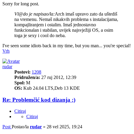
Sorry for long post.
Vl@do je napisao/la:
Arch imaš upravo zato da uštediš
na vremenu. Nemaš nikakvih problema s instalacijama,
kompajliranjem i ostalim. Imaš jednostavno
funkcionalan i stabilan, uvijek najsvježiji OS, a osim
toga je sexy i cool do neba.
I've seen some idiots back in my time, but you man... you're special!
Vrh
rudar
Postovi:
1208
Pridružen/a:
27 ruj 2012, 12:39
Spol:
M
OS:
Kub 24.04 LTS,Deb 13 KDE
Re: Problemčić kod dizanja :)
Citiraj
Citiraj
Post
Postao/la
rudar
»
28 vel 2025, 19:24