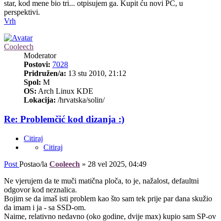
star, kod mene bio tri... otpisujem ga. Kupit ću novi PC, u
perspektivi.
Vrh
Cooleech
Moderator
Postovi:
7028
Pridružen/a:
13 stu 2010, 21:12
Spol:
M
OS:
Arch Linux KDE
Lokacija:
/hrvatska/solin/
Re: Problemčić kod dizanja :)
Citiraj
Citiraj
Post
Postao/la
Cooleech
»
28 vel 2025, 04:49
Ne vjerujem da te muči matična ploča, to je, nažalost, defaultni
odgovor kod neznalica.
Bojim se da imaš isti problem kao što sam tek prije par dana skužio
da imam i ja - sa SSD-om.
Naime, relativno nedavno (oko godine, dvije max) kupio sam SP-ov