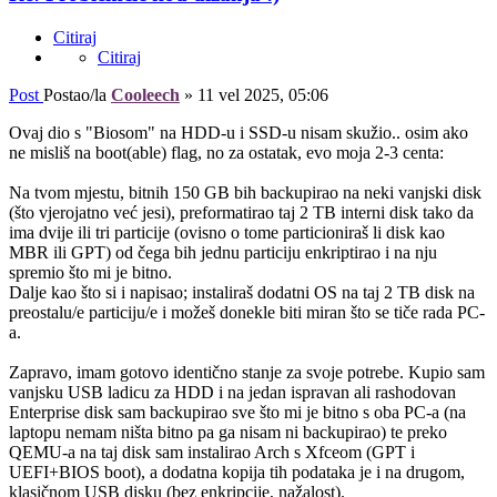
Citiraj
Citiraj
Post
Postao/la
Cooleech
»
11 vel 2025, 05:06
Ovaj dio s "Biosom" na HDD-u i SSD-u nisam skužio.. osim ako
ne misliš na boot(able) flag, no za ostatak, evo moja 2-3 centa:
Na tvom mjestu, bitnih 150 GB bih backupirao na neki vanjski disk
(što vjerojatno već jesi), preformatirao taj 2 TB interni disk tako da
ima dvije ili tri particije (ovisno o tome particioniraš li disk kao
MBR ili GPT) od čega bih jednu particiju enkriptirao i na nju
spremio što mi je bitno.
Dalje kao što si i napisao; instaliraš dodatni OS na taj 2 TB disk na
preostalu/e particiju/e i možeš donekle biti miran što se tiče rada PC-
a.
Zapravo, imam gotovo identično stanje za svoje potrebe. Kupio sam
vanjsku USB ladicu za HDD i na jedan ispravan ali rashodovan
Enterprise disk sam backupirao sve što mi je bitno s oba PC-a (na
laptopu nemam ništa bitno pa ga nisam ni backupirao) te preko
QEMU-a na taj disk sam instalirao Arch s Xfceom (GPT i
UEFI+BIOS boot), a dodatna kopija tih podataka je i na drugom,
klasičnom USB disku (bez enkripcije, nažalost).