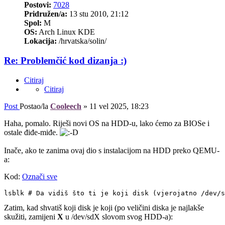
Postovi:
7028
Pridružen/a:
13 stu 2010, 21:12
Spol:
M
OS:
Arch Linux KDE
Lokacija:
/hrvatska/solin/
Re: Problemčić kod dizanja :)
Citiraj
Citiraj
Post
Postao/la
Cooleech
»
11 vel 2025, 18:23
Haha, pomalo. Riješi novi OS na HDD-u, lako ćemo za BIOSe i
ostale điđe-miđe.
Inače, ako te zanima ovaj dio s instalacijom na HDD preko QEMU-
a:
Kod:
Označi sve
lsblk # Da vidiš što ti je koji disk (vjerojatno /dev/s
Zatim, kad shvatiš koji disk je koji (po veličini diska je najlakše
skužiti, zamijeni
X
u /dev/sdX slovom svog HDD-a):