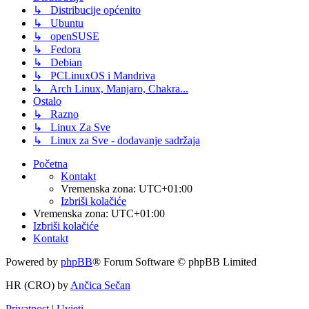
↳ Distribucije općenito
↳ Ubuntu
↳ openSUSE
↳ Fedora
↳ Debian
↳ PCLinuxOS i Mandriva
↳ Arch Linux, Manjaro, Chakra...
Ostalo
↳ Razno
↳ Linux Za Sve
↳ Linux za Sve - dodavanje sadržaja
Početna
Kontakt
Vremenska zona:
UTC+01:00
Izbriši kolačiće
Vremenska zona:
UTC+01:00
Izbriši kolačiće
Kontakt
Powered by
phpBB
® Forum Software © phpBB Limited
HR (CRO) by
Ančica Sečan
Privatnost
|
Uvjeti