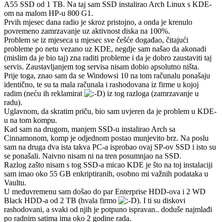
A55 SSD od 1 TB. Na taj sam SSD instalirao Arch Linux s KDE-
om na malom HP-u 800 G1.
Prvih mjesec dana radio je skroz pristojno, a onda je krenulo
povremeno zamrzavanje uz aktivnost diska na 100%.
Problem se iz mjeseca u mjesec sve češće događao, čitajući
probleme po netu vezano uz KDE, negdje sam našao da akonadi
(mislim da je bio taj) zna raditi probleme i da je dobro zaustaviti taj
servis. Zaustavljanjem tog servisa nisam dobio apsolutno ništa.
Prije toga, znao sam da se Windowsi 10 na tom računalu ponašaju
identično, te su ta mala računala i rashodovana iz firme u kojoj
radim (neću ih reklamirat
) iz tog razloga (zamrzavanje u
radu).
Uglavnom, da skratim priču, bio sam uvjeren da je problem u KDE-
u na tom kompu.
Kad sam na drugom, manjem SSD-u instalirao Arch sa
Cinnamonom, komp je odjednom postao munjevito brz. Na poslu
sam na druga dva ista takva PC-a isprobao ovaj SP-ov SSD i isto su
se ponašali. Naivno nisam ni na tren posumnjao na SSD.
Razlog zašto nisam s tog SSD-a micao KDE je što na toj instalaciji
sam imao oko 55 GB enkriptiranih, osobno mi važnih podataka u
Vaultu.
U međuvremenu sam došao do par Enterprise HDD-ova i 2 WD
Black HDD-a od 2 TB (hvala firmo
). I ti su diskovi
rashodovani, a svaki od njih je potpuno ispravan.. doduše najmlađi
po radnim satima ima oko 2 godine rada.