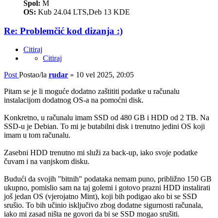
Spol:
M
OS:
Kub 24.04 LTS,Deb 13 KDE
Re: Problemčić kod dizanja :)
Citiraj
Citiraj
Post
Postao/la
rudar
»
10 vel 2025, 20:05
Pitam se je li moguće dodatno zaštititi podatke u računalu
instalacijom dodatnog OS-a na pomoćni disk.
Konkretno, u računalu imam SSD od 480 GB i HDD od 2 TB. Na
SSD-u je Debian. To mi je butabilni disk i trenutno jedini OS koji
imam u tom računalu.
Zasebni HDD trenutno mi služi za back-up, iako svoje podatke
čuvam i na vanjskom disku.
Budući da svojih "bitnih" podataka nemam puno, približno 150 GB
ukupno, pomislio sam na taj golemi i gotovo prazni HDD instalirati
još jedan OS (vjerojatno Mint), koji bih podigao ako bi se SSD
srušio. To bih učinio isključivo zbog dodatne sigurnosti računala,
iako mi zasad ništa ne govori da bi se SSD mogao srušiti.