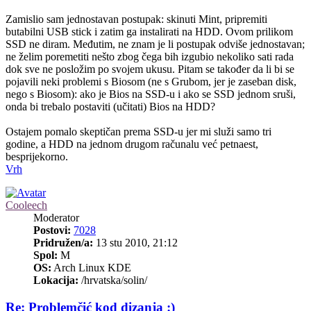
Zamislio sam jednostavan postupak: skinuti Mint, pripremiti
butabilni USB stick i zatim ga instalirati na HDD. Ovom prilikom
SSD ne diram. Međutim, ne znam je li postupak odviše jednostavan;
ne želim poremetiti nešto zbog čega bih izgubio nekoliko sati rada
dok sve ne posložim po svojem ukusu. Pitam se također da li bi se
pojavili neki problemi s Biosom (ne s Grubom, jer je zaseban disk,
nego s Biosom): ako je Bios na SSD-u i ako se SSD jednom sruši,
onda bi trebalo postaviti (učitati) Bios na HDD?
Ostajem pomalo skeptičan prema SSD-u jer mi služi samo tri
godine, a HDD na jednom drugom računalu već petnaest,
besprijekorno.
Vrh
Cooleech
Moderator
Postovi:
7028
Pridružen/a:
13 stu 2010, 21:12
Spol:
M
OS:
Arch Linux KDE
Lokacija:
/hrvatska/solin/
Re: Problemčić kod dizanja :)