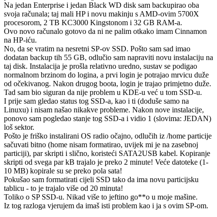
Na jedan Enterprise i jedan Black WD disk sam backupirao oba
svoja računala; taj mali HP i novu makinju s AMD-ovim 5700X
procesorom, 2 TB KC3000 Kingstonom i 32 GB RAM-a.
Ovo novo računalo gotovo da ni ne palim otkako imam Cinnamon
na HP-iću.
No, da se vratim na nesretni SP-ov SSD. Pošto sam sad imao
dodatan backup tih 55 GB, odlučio sam napraviti novu instalaciju na
taj disk. Instalacija je prošla relativno uredno, sustav se podigao
normalnom brzinom do logina, a prvi login je potrajao mrvicu duže
od očekivanog. Nakon drugog boota, login je trajao primjetno duže.
Tad sam bio siguran da nije problem u KDE-u već u tom SSD-u.
I prije sam gledao status tog SSD-a, kao i ti (doduše samo na
Linuxu) i nisam našao nikakve probleme. Nakon nove instalacije,
ponovo sam pogledao stanje tog SSD-a i vidio 1 (slovima: JEDAN)
loš sektor.
Pošto je friško instalirani OS radio očajno, odlučih iz /home particije
sačuvati bitno (home nisam formatirao, uvijek mi je na zasebnoj
particiji), par skripti i slično, koristeći SATA2USB kabel. Kopiranje
skripti od svega par kB trajalo je preko 2 minute! Veće datoteke (1-
10 MB) kopirale su se preko pola sata!
Pokušao sam formatirati cijeli SSD tako da ima novu particijsku
tablicu - to je trajalo više od 20 minuta!
Toliko o SP SSD-u. Nikad više to jeftino go**o u moje mašine.
Iz tog razloga vjerujem da imaš isti problem kao i ja s ovim SP-om.