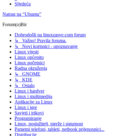
Sljedeća
Natrag na “Ubuntu”
Forum(o)Bir
Dobrodošli na linuxzasve.com forum
↳ Važno! Pravila foruma.
↳ Novi korisnici - upoznavanje
Linux vijesti
Linux općenito
Linux početnici
Radna okruženja
↳ GNOME
↳ KDE
↳ Ostalo
Linux i hardver
Linux i multimedija
Aplikacije za Linux
Linux i igre
Savjeti i trikovi
Programiranje
Linux, poslužitelj, mreže i sigurnost
Pametni telefoni, tableti, netbook prijenosnici...
Distribucije