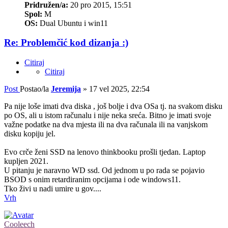
Pridružen/a:
20 pro 2015, 15:51
Spol:
M
OS:
Dual Ubuntu i win11
Re: Problemčić kod dizanja :)
Citiraj
Citiraj
Post
Postao/la
Jeremija
»
17 vel 2025, 22:54
Pa nije loše imati dva diska , još bolje i dva OSa tj. na svakom disku
po OS, ali u istom računalu i nije neka sreća. Bitno je imati svoje
važne podatke na dva mjesta ili na dva računala ili na vanjskom
disku kopiju jel.
Evo crče ženi SSD na lenovo thinkbooku prošli tjedan. Laptop
kupljen 2021.
U pitanju je naravno WD ssd. Od jednom u po rada se pojavio
BSOD s onim retardiranim opcijama i ode windows11.
Tko živi u nadi umire u gov....
Vrh
Cooleech