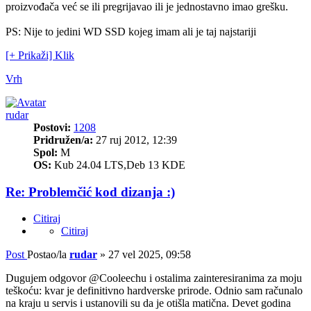
proizvođača već se ili pregrijavao ili je jednostavno imao grešku.
PS: Nije to jedini WD SSD kojeg imam ali je taj najstariji
[+ Prikaži] Klik
Vrh
rudar
Postovi:
1208
Pridružen/a:
27 ruj 2012, 12:39
Spol:
M
OS:
Kub 24.04 LTS,Deb 13 KDE
Re: Problemčić kod dizanja :)
Citiraj
Citiraj
Post
Postao/la
rudar
»
27 vel 2025, 09:58
Dugujem odgovor @Cooleechu i ostalima zainteresiranima za moju
teškoću: kvar je definitivno hardverske prirode. Odnio sam računalo
na kraju u servis i ustanovili su da je otišla matična. Devet godina