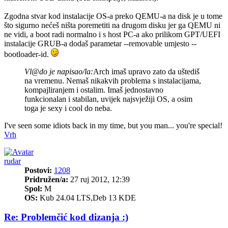
Zgodna stvar kod instalacije OS-a preko QEMU-a na disk je u tome
što sigurno nećeš ništa poremetiti na drugom disku jer ga QEMU ni
ne vidi, a boot radi normalno i s host PC-a ako prilikom GPT/UEFI
instalacije GRUB-a dodaš parametar --removable umjesto --
bootloader-id.
Vl@do je napisao/la:
Arch imaš upravo zato da uštediš
na vremenu. Nemaš nikakvih problema s instalacijama,
kompajliranjem i ostalim. Imaš jednostavno
funkcionalan i stabilan, uvijek najsvježiji OS, a osim
toga je sexy i cool do neba.
I've seen some idiots back in my time, but you man... you're special!
Vrh
rudar
Postovi:
1208
Pridružen/a:
27 ruj 2012, 12:39
Spol:
M
OS:
Kub 24.04 LTS,Deb 13 KDE
Re: Problemčić kod dizanja :)