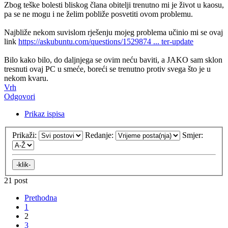
Zbog teške bolesti bliskog člana obitelji trenutno mi je život u kaosu,
pa se ne mogu i ne želim pobliže posvetiti ovom problemu.
Najbliže nekom suvislom rješenju mojeg problema učinio mi se ovaj
link
https://askubuntu.com/questions/1529874 ... ter-update
Bilo kako bilo, do daljnjega se ovim neću baviti, a JAKO sam sklon
tresnuti ovaj PC u smeće, boreći se trenutno protiv svega što je u
nekom kvaru.
Vrh
Odgovori
Prikaz ispisa
Prikaži:
Redanje:
Smjer:
21 post
Prethodna
1
2
3