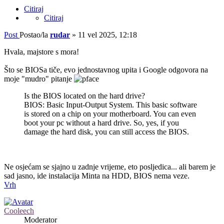
Citiraj
Citiraj
Post
Postao/la
rudar
»
11 vel 2025, 12:18
Hvala, majstore s mora!
Što se BIOSa tiče, evo jednostavnog upita i Google odgovora na
moje "mudro" pitanje
Is the BIOS located on the hard drive?
BIOS: Basic Input-Output System. This basic software
is stored on a chip on your motherboard. You can even
boot your pc without a hard drive. So, yes, if you
damage the hard disk, you can still access the BIOS.
Ne osjećam se sjajno u zadnje vrijeme, eto posljedica... ali barem je
sad jasno, ide instalacija Minta na HDD, BIOS nema veze.
Vrh
Cooleech
Moderator