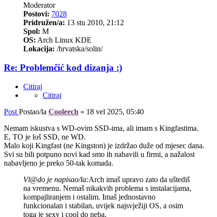
Moderator
Postovi:
7028
Pridružen/a:
13 stu 2010, 21:12
Spol:
M
OS:
Arch Linux KDE
Lokacija:
/hrvatska/solin/
Re: Problemčić kod dizanja :)
Citiraj
Citiraj
Post
Postao/la
Cooleech
»
18 vel 2025, 05:40
Nemam iskustva s WD-ovim SSD-ima, ali imam s Kingfastima.
E, TO je loš SSD, ne WD.
Malo koji Kingfast (ne Kingston) je izdržao duže od mjesec dana.
Svi su bili potpuno novi kad smo ih nabavili u firmi, a nažalost
nabavljeno je preko 50-tak komada.
Vl@do je napisao/la:
Arch imaš upravo zato da uštediš
na vremenu. Nemaš nikakvih problema s instalacijama,
kompajliranjem i ostalim. Imaš jednostavno
funkcionalan i stabilan, uvijek najsvježiji OS, a osim
toga je sexy i cool do neba.