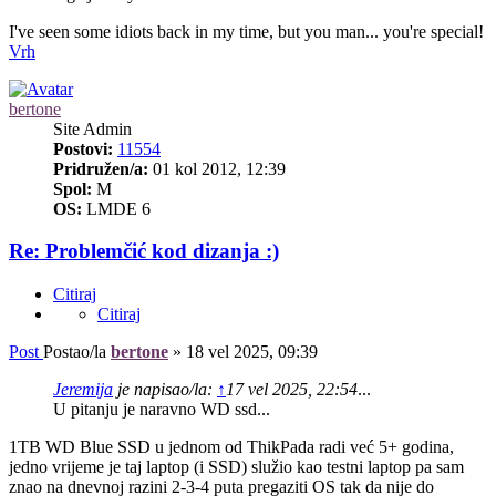
I've seen some idiots back in my time, but you man... you're special!
Vrh
bertone
Site Admin
Postovi:
11554
Pridružen/a:
01 kol 2012, 12:39
Spol:
M
OS:
LMDE 6
Re: Problemčić kod dizanja :)
Citiraj
Citiraj
Post
Postao/la
bertone
»
18 vel 2025, 09:39
Jeremija
je napisao/la:
↑
17 vel 2025, 22:54
...
U pitanju je naravno WD ssd...
1TB WD Blue SSD u jednom od ThikPada radi već 5+ godina,
jedno vrijeme je taj laptop (i SSD) služio kao testni laptop pa sam
znao na dnevnoj razini 2-3-4 puta pregaziti OS tak da nije do