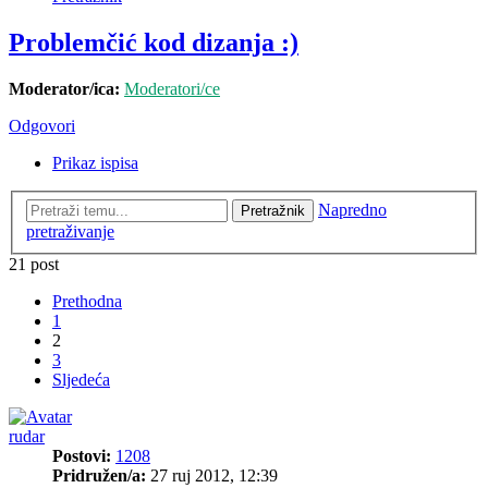
Problemčić kod dizanja :)
Moderator/ica:
Moderatori/ce
Odgovori
Prikaz ispisa
Napredno
Pretražnik
pretraživanje
21 post
Prethodna
1
2
3
Sljedeća
rudar
Postovi:
1208
Pridružen/a:
27 ruj 2012, 12:39