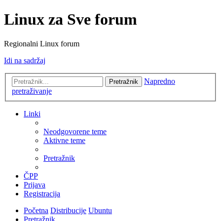
Linux za Sve forum
Regionalni Linux forum
Idi na sadržaj
Napredno
Pretražnik
pretraživanje
Linki
Neodgovorene teme
Aktivne teme
Pretražnik
ČPP
Prijava
Registracija
Početna
Distribucije
Ubuntu
Pretražnik