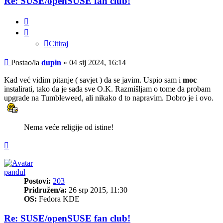
Re: SUSE/openSUSE fan club!
Citiraj
Citiraj
Post
Postao/la
dupin
»
04 sij 2024, 16:14
Kad već vidim pitanje ( savjet ) da se javim. Uspio sam i
moc
instalirati, tako da je sada sve O.K. Razmišljam o tome da probam
upgrade na Tumbleweed, ali nikako d to napravim. Dobro je i ovo.
Nema veće religije od istine!
Vrh
pandul
Postovi:
203
Pridružen/a:
26 srp 2015, 11:30
OS:
Fedora KDE
Re: SUSE/openSUSE fan club!