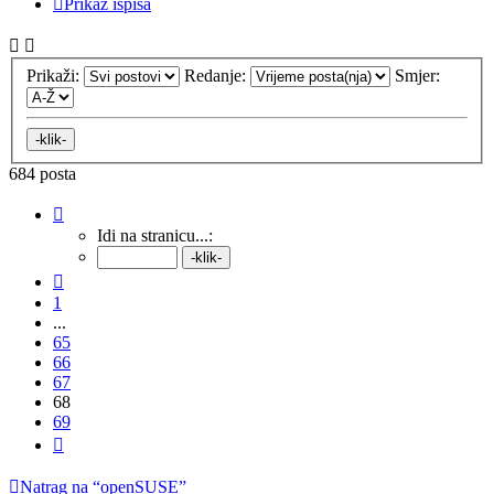
Prikaz ispisa
Prikaži:
Redanje:
Smjer:
684 posta
Stranica:
68
/
69
.
Idi na stranicu...:
Prethodna
1
...
65
66
67
68
69
Sljedeća
Natrag na “openSUSE”