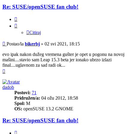
Re: SUSE/openSUSE fan club!
Citiraj
Citiraj
Post
Postao/la
bikerbj
»
02 svi 2021, 18:15
evo ipak nakon dužeg vremena gušter je opet u pogonu na novoj
mašini....stavio sam Leap 15.3 beta jer ionako ubrzo izlazi
final....uglavnom za sad radi ok...
Vrh
dadob
Postovi:
71
Pridružen/a:
04 ožu 2012, 18:58
Spol:
M
OS:
openSUSE 13.2 GNOME
Re: SUSE/openSUSE fan club!
Citiraj