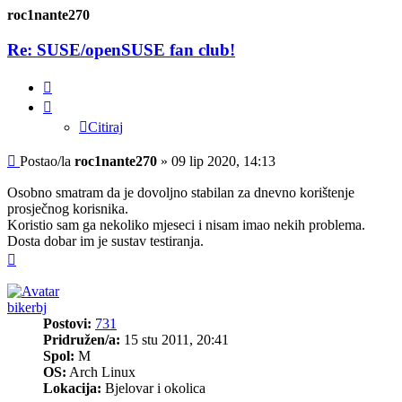
roc1nante270
Re: SUSE/openSUSE fan club!
Citiraj
Citiraj
Post
Postao/la
roc1nante270
»
09 lip 2020, 14:13
Osobno smatram da je dovoljno stabilan za dnevno korištenje
prosječnog korisnika.
Koristio sam ga nekoliko mjeseci i nisam imao nekih problema.
Dosta dobar im je sustav testiranja.
Vrh
bikerbj
Postovi:
731
Pridružen/a:
15 stu 2011, 20:41
Spol:
M
OS:
Arch Linux
Lokacija:
Bjelovar i okolica