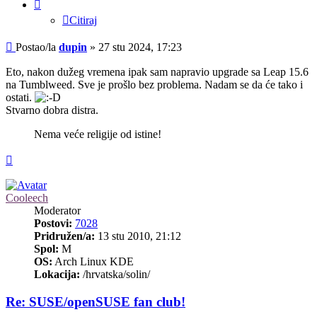
Citiraj
Post
Postao/la
dupin
»
27 stu 2024, 17:23
Eto, nakon dužeg vremena ipak sam napravio upgrade sa Leap 15.6
na Tumblweed. Sve je prošlo bez problema. Nadam se da će tako i
ostati.
Stvarno dobra distra.
Nema veće religije od istine!
Vrh
Cooleech
Moderator
Postovi:
7028
Pridružen/a:
13 stu 2010, 21:12
Spol:
M
OS:
Arch Linux KDE
Lokacija:
/hrvatska/solin/
Re: SUSE/openSUSE fan club!