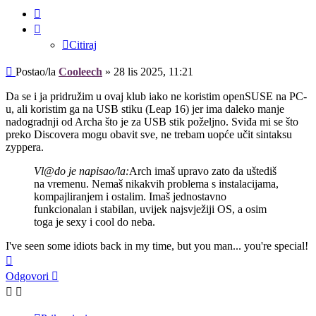
Citiraj
Citiraj
Post
Postao/la
Cooleech
»
28 lis 2025, 11:21
Da se i ja pridružim u ovaj klub iako ne koristim openSUSE na PC-
u, ali koristim ga na USB stiku (Leap 16) jer ima daleko manje
nadogradnji od Archa što je za USB stik poželjno. Sviđa mi se što
preko Discovera mogu obavit sve, ne trebam uopće učit sintaksu
zyppera.
Vl@do je napisao/la:
Arch imaš upravo zato da uštediš
na vremenu. Nemaš nikakvih problema s instalacijama,
kompajliranjem i ostalim. Imaš jednostavno
funkcionalan i stabilan, uvijek najsvježiji OS, a osim
toga je sexy i cool do neba.
I've seen some idiots back in my time, but you man... you're special!
Vrh
Odgovori