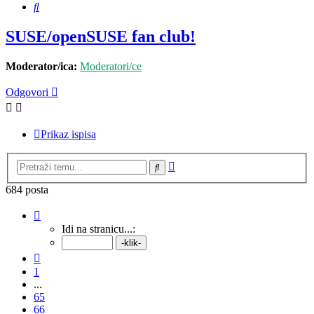
Pretražnik
SUSE/openSUSE fan club!
Moderator/ica:
Moderatori/ce
Odgovori
Prikaz ispisa
Napredno
Pretražnik
pretraživanje
684 posta
Stranica:
68
/
69
.
Idi na stranicu...:
Prethodna
1
...
65
66