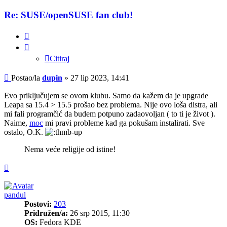
Re: SUSE/openSUSE fan club!
Citiraj
Citiraj
Post
Postao/la
dupin
»
27 lip 2023, 14:41
Evo priključujem se ovom klubu. Samo da kažem da je upgrade
Leapa sa 15.4 > 15.5 prošao bez problema. Nije ovo loša distra, ali
mi fali programčić da budem potpuno zadaovoljan ( to ti je život ).
Naime,
moc
mi pravi probleme kad ga pokušam instalirati. Sve
ostalo, O.K.
Nema veće religije od istine!
Vrh
pandul
Postovi:
203
Pridružen/a:
26 srp 2015, 11:30
OS:
Fedora KDE