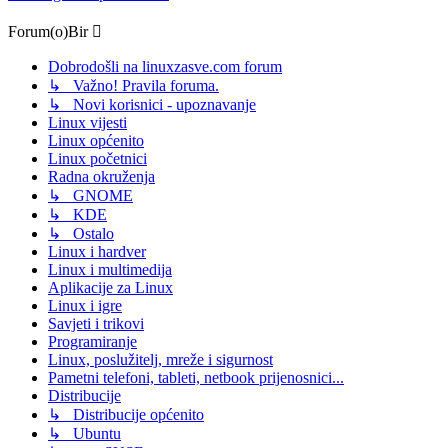
Forum(o)Bir
Dobrodošli na linuxzasve.com forum
↳ Važno! Pravila foruma.
↳ Novi korisnici - upoznavanje
Linux vijesti
Linux općenito
Linux početnici
Radna okruženja
↳ GNOME
↳ KDE
↳ Ostalo
Linux i hardver
Linux i multimedija
Aplikacije za Linux
Linux i igre
Savjeti i trikovi
Programiranje
Linux, poslužitelj, mreže i sigurnost
Pametni telefoni, tableti, netbook prijenosnici...
Distribucije
↳ Distribucije općenito
↳ Ubuntu