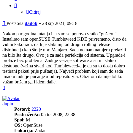
Citiraj
Post
Postao/la
dadob
»
28 srp 2021, 09:18
Nakon par godina lutanja i ja sam se ponovo vratio "gušteru".
Instalirao sam openSUSE Tumbleweed KDE privremeno, čisto da
vidim kako radi, da li je stabilniji od drugih rolling release
distribucija kao što je npr. Manjaro. Sada nemam namjeru prelaziti
na bilo šta drugo. Ovo je za sada perfekcija od sistema. Upgrade-i
prolaze bez problema. Zadnje verzije software-a su mi stalno
dostupne (važna stvari kod Tumbleweed-a je da su to dosta dobro
testirani paketi prije puštanja). Najveći problem koji sam do sada
imao u radu je pucanje /dod repository-a. Obzirom da nije toliko
važan brišem ga i idem dalje.
Vrh
dupin
Postovi:
2220
Pridružen/a:
05 tra 2008, 22:38
Spol:
M
OS:
OpenSuse
Lokacija:
Zadar