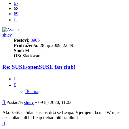
67
68
69
Sljedeća
shicy
Postovi:
8905
Pridružen/a:
28 lip 2009, 22:49
Spol:
M
OS:
Slackware
Re: SUSE/openSUSE fan club!
Citiraj
Citiraj
Post
Postao/la
shicy
»
09 lip 2020, 11:03
Ako želiš stabilan sustav, drži se Leapa. Vjerujem da ni TW nije
nestabilan, ali bi Leap trebao biti stabilniji.
Vrh