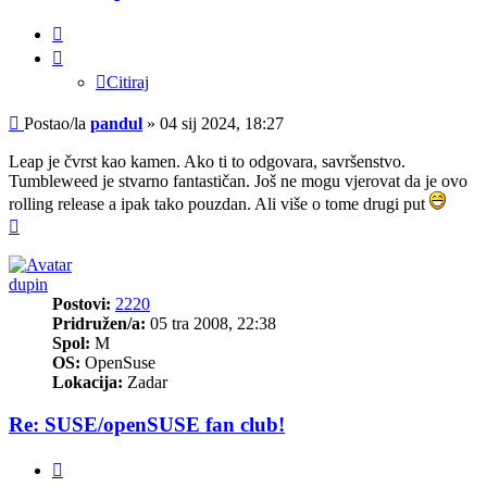
Citiraj
Citiraj
Post
Postao/la
pandul
»
04 sij 2024, 18:27
Leap je čvrst kao kamen. Ako ti to odgovara, savršenstvo.
Tumbleweed je stvarno fantastičan. Još ne mogu vjerovat da je ovo
rolling release a ipak tako pouzdan. Ali više o tome drugi put
Vrh
dupin
Postovi:
2220
Pridružen/a:
05 tra 2008, 22:38
Spol:
M
OS:
OpenSuse
Lokacija:
Zadar
Re: SUSE/openSUSE fan club!
Citiraj