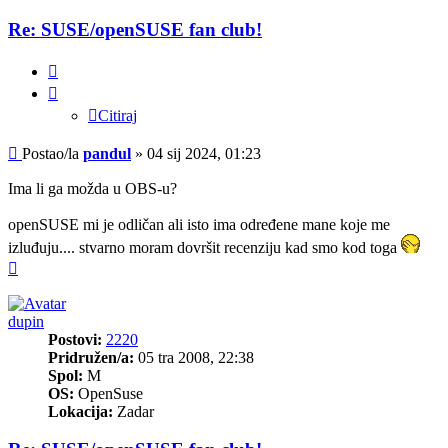
Re: SUSE/openSUSE fan club!
Citiraj
Citiraj
Post
Postao/la
pandul
»
04 sij 2024, 01:23
Ima li ga možda u OBS-u?
openSUSE mi je odličan ali isto ima određene mane koje me
izluđuju.... stvarno moram dovršit recenziju kad smo kod toga
Vrh
dupin
Postovi:
2220
Pridružen/a:
05 tra 2008, 22:38
Spol:
M
OS:
OpenSuse
Lokacija:
Zadar