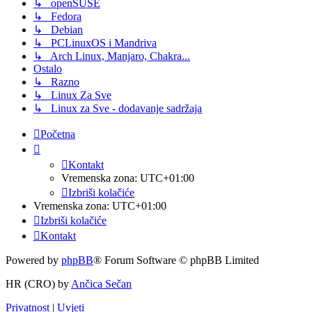
↳ openSUSE
↳ Fedora
↳ Debian
↳ PCLinuxOS i Mandriva
↳ Arch Linux, Manjaro, Chakra...
Ostalo
↳ Razno
↳ Linux Za Sve
↳ Linux za Sve - dodavanje sadržaja
Početna
Kontakt
Vremenska zona:
UTC+01:00
Izbriši kolačiće
Vremenska zona:
UTC+01:00
Izbriši kolačiće
Kontakt
Powered by
phpBB
® Forum Software © phpBB Limited
HR (CRO) by
Ančica Sečan
Privatnost
|
Uvjeti