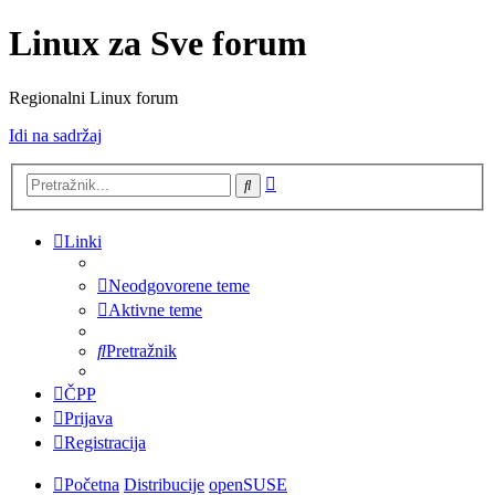
Linux za Sve forum
Regionalni Linux forum
Idi na sadržaj
Napredno
Pretražnik
pretraživanje
Linki
Neodgovorene teme
Aktivne teme
Pretražnik
ČPP
Prijava
Registracija
Početna
Distribucije
openSUSE