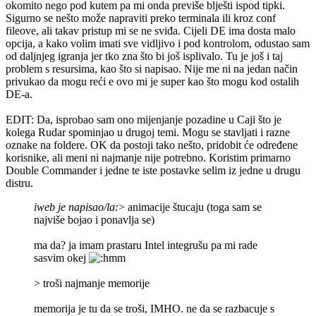
okomito nego pod kutem pa mi onda previše blješti ispod tipki.
Sigurno se nešto može napraviti preko terminala ili kroz conf
fileove, ali takav pristup mi se ne sviđa. Cijeli DE ima dosta malo
opcija, a kako volim imati sve vidljivo i pod kontrolom, odustao sam
od daljnjeg igranja jer tko zna što bi još isplivalo. Tu je još i taj
problem s resursima, kao što si napisao. Nije me ni na jedan način
privukao da mogu reći e ovo mi je super kao što mogu kod ostalih
DE-a.
EDIT: Da, isprobao sam ono mijenjanje pozadine u Caji što je
kolega Rudar spominjao u drugoj temi. Mogu se stavljati i razne
oznake na foldere. OK da postoji tako nešto, pridobit će određene
korisnike, ali meni ni najmanje nije potrebno. Koristim primarno
Double Commander i jedne te iste postavke selim iz jedne u drugu
distru.
iweb je napisao/la:
> animacije štucaju (toga sam se
najviše bojao i ponavlja se)
ma da? ja imam prastaru Intel integrušu pa mi rade
sasvim okej
> troši najmanje memorije
memorija je tu da se troši, IMHO. ne da se razbacuje s