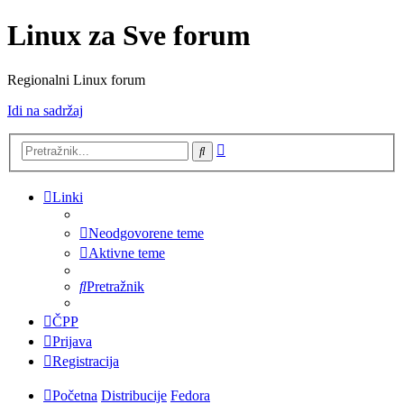
Linux za Sve forum
Regionalni Linux forum
Idi na sadržaj
Napredno
Pretražnik
pretraživanje
Linki
Neodgovorene teme
Aktivne teme
Pretražnik
ČPP
Prijava
Registracija
Početna
Distribucije
Fedora