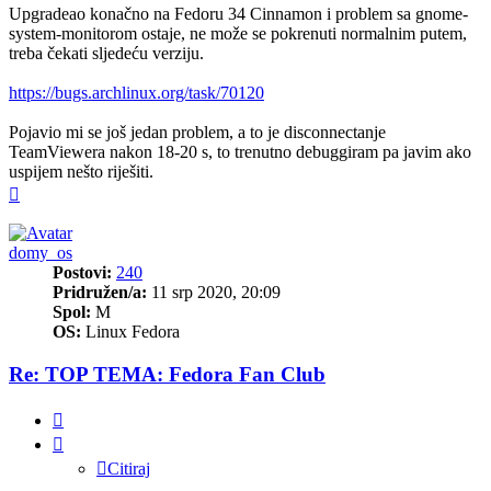
Upgradeao konačno na Fedoru 34 Cinnamon i problem sa gnome-
system-monitorom ostaje, ne može se pokrenuti normalnim putem,
treba čekati sljedeću verziju.
https://bugs.archlinux.org/task/70120
Pojavio mi se još jedan problem, a to je disconnectanje
TeamViewera nakon 18-20 s, to trenutno debuggiram pa javim ako
uspijem nešto riješiti.
Vrh
domy_os
Postovi:
240
Pridružen/a:
11 srp 2020, 20:09
Spol:
M
OS:
Linux Fedora
Re: TOP TEMA: Fedora Fan Club
Citiraj
Citiraj