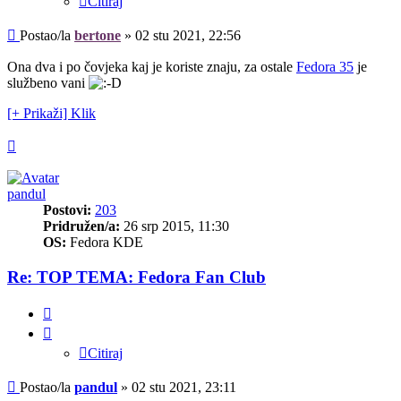
Citiraj
Post
Postao/la
bertone
»
02 stu 2021, 22:56
Ona dva i po čovjeka kaj je koriste znaju, za ostale
Fedora 35
je
službeno vani
[+ Prikaži] Klik
Vrh
pandul
Postovi:
203
Pridružen/a:
26 srp 2015, 11:30
OS:
Fedora KDE
Re: TOP TEMA: Fedora Fan Club
Citiraj
Citiraj
Post
Postao/la
pandul
»
02 stu 2021, 23:11