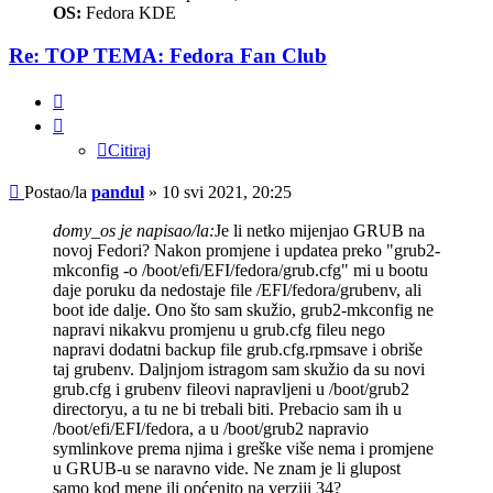
OS:
Fedora KDE
Re: TOP TEMA: Fedora Fan Club
Citiraj
Citiraj
Post
Postao/la
pandul
»
10 svi 2021, 20:25
domy_os je napisao/la:
Je li netko mijenjao GRUB na
novoj Fedori? Nakon promjene i updatea preko "grub2-
mkconfig -o /boot/efi/EFI/fedora/grub.cfg" mi u bootu
daje poruku da nedostaje file /EFI/fedora/grubenv, ali
boot ide dalje. Ono što sam skužio, grub2-mkconfig ne
napravi nikakvu promjenu u grub.cfg fileu nego
napravi dodatni backup file grub.cfg.rpmsave i obriše
taj grubenv. Daljnjom istragom sam skužio da su novi
grub.cfg i grubenv fileovi napravljeni u /boot/grub2
directoryu, a tu ne bi trebali biti. Prebacio sam ih u
/boot/efi/EFI/fedora, a u /boot/grub2 napravio
symlinkove prema njima i greške više nema i promjene
u GRUB-u se naravno vide. Ne znam je li glupost
samo kod mene ili općenito na verziji 34?