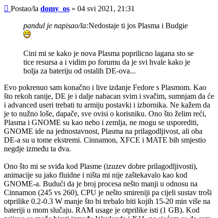
Post
Postao/la
domy_os
»
04 svi 2021, 21:31
pandul je napisao/la:
Nedostaje ti jos Plasma i Budgie
Cini mi se kako je nova Plasma poprilicno lagana sto se
tice resursa a i vidim po forumu da je svi hvale kako je
bolja za bateriju od ostalih DE-ova...
Evo pokrenuo sam konačno i live izdanje Fedore s Plasmom. Kao
što rekoh ranije, DE je i dalje nabacan svim i svačim, sumnjam da će
i advanced useri trebati tu armiju postavki i izbornika. Ne kažem da
je to nužno loše, dapače, sve ovisi o korisniku. Ono što želim reći,
Plasma i GNOME su kao nebo i zemlja, ne mogu se usporediti,
GNOME ide na jednostavnost, Plasma na prilagodljivost, ali oba
DE-a su u tome ekstremi. Cinnamon, XFCE i MATE bih smjestio
negdje između ta dva.
Ono što mi se sviđa kod Plasme (izuzev dobre prilagodljivosti),
animacije su jako fluidne i ništa mi nije zaštekavalo kao kod
GNOME-a. Budući da je broj procesa nešto manji u odnosu na
Cinnamon (245 vs 260), CPU je nešto smireniji pa cijeli sustav troši
otprilike 0.2-0.3 W manje što bi trebalo biti kojih 15-20 min više na
bateriji u mom slučaju. RAM usage je otprilike isti (1 GB). Kod