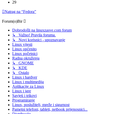
29
Natrag na “Fedora”
Forum(o)Bir
Dobrodošli na linuxzasve.com forum
↳ Važno! Pravila foruma.
↳ Novi korisnici - upoznavanje
Linux vijesti
Linux općenito
Linux početnici
Radna okruženja
↳ GNOME
↳ KDE
↳ Ostalo
Linux i hardver
Linux i multimedija
Aplikacije za Linux
Linux i igre
Savjeti i trikovi
Programiranje
Linux, poslužitelj, mreže i sigurnost
Pametni telefoni, tableti, netbook prijenosnici...
Distribucije