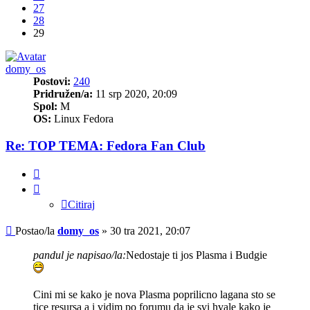
27
28
29
domy_os
Postovi:
240
Pridružen/a:
11 srp 2020, 20:09
Spol:
M
OS:
Linux Fedora
Re: TOP TEMA: Fedora Fan Club
Citiraj
Citiraj
Post
Postao/la
domy_os
»
30 tra 2021, 20:07
pandul je napisao/la:
Nedostaje ti jos Plasma i Budgie
Cini mi se kako je nova Plasma poprilicno lagana sto se
tice resursa a i vidim po forumu da je svi hvale kako je