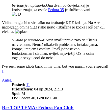
bertone je napisao/la:
Ona dva i po čovjeka kaj je
koriste znaju, za ostale
Fedora 35
je službeno vani
Vidio.. mogla bi u virtualku na testiranje KDE izdanja. Na Archu,
nadogradnjom na 5.23 (tako nešto) izbačena je kocka i još par kul
efekata.
Vl@do je napisao/la:
Arch imaš upravo zato da uštediš
na vremenu. Nemaš nikakvih problema s instalacijama,
kompajliranjem i ostalim. Imaš jednostavno
funkcionalan i stabilan, uvijek najsvježiji OS, a osim
toga je sexy i cool do neba.
I've seen some idiots back in my time, but you man... you're special!
Vrh
AnteL
Postovi:
11
Pridružen/a:
04 lip 2024, 21:13
Spol:
M
OS:
Fedora 40, GNOME 40
Re: TOP TEMA: Fedora Fan Club