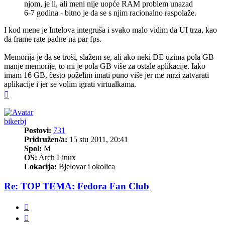
njom, je li, ali meni nije uopće RAM problem unazad
6-7 godina - bitno je da se s njim racionalno raspolaže.
I kod mene je Intelova integruša i svako malo vidim da UI trza, kao
da frame rate padne na par fps.
Memorija je da se troši, slažem se, ali ako neki DE uzima pola GB
manje memorije, to mi je pola GB više za ostale aplikacije. Iako
imam 16 GB, često poželim imati puno više jer me mrzi zatvarati
aplikacije i jer se volim igrati virtualkama.
Vrh
bikerbj
Postovi:
731
Pridružen/a:
15 stu 2011, 20:41
Spol:
M
OS:
Arch Linux
Lokacija:
Bjelovar i okolica
Re: TOP TEMA: Fedora Fan Club
Citiraj