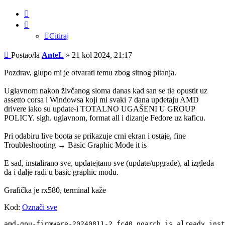
Citiraj
Citiraj
Post
Postao/la
AnteL
»
21 kol 2024, 21:17
Pozdrav, glupo mi je otvarati temu zbog sitnog pitanja.
Uglavnom nakon živčanog sloma danas kad san se tia opustit uz
assetto corsa i Windowsa koji mi svaki 7 dana updetaju AMD
drivere iako su update-i TOTALNO UGAŠENI U GROUP
POLICY. sigh. uglavnom, format all i dizanje Fedore uz kaficu.
Pri odabiru live boota se prikazuje crni ekran i ostaje, fine
Troubleshooting → Basic Graphic Mode it is
E sad, instalirano sve, updatejtano sve (update/upgrade), al izgleda
da i dalje radi u basic graphic modu.
Grafička je rx580, terminal kaže
Kod:
Označi sve
amd-gpu-firmware-20240811-2.fc40.noarch is already inst