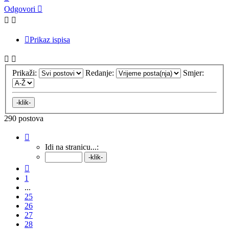
Odgovori
Prikaz ispisa
Prikaži:
Redanje:
Smjer:
290 postova
Stranica:
29
/
29
.
Idi na stranicu...:
Prethodna
1
...
25
26
27
28