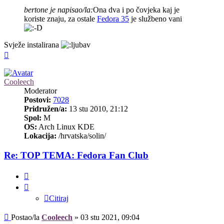
bertone je napisao/la:
Ona dva i po čovjeka kaj je
koriste znaju, za ostale
Fedora 35
je službeno vani
Svježe instalirana
Vrh
Cooleech
Moderator
Postovi:
7028
Pridružen/a:
13 stu 2010, 21:12
Spol:
M
OS:
Arch Linux KDE
Lokacija:
/hrvatska/solin/
Re: TOP TEMA: Fedora Fan Club
Citiraj
Citiraj
Post
Postao/la
Cooleech
»
03 stu 2021, 09:04