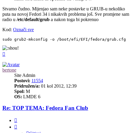
Stvarno čudno. Mijenjao sam neke postavke u GRUB-u nekoliko
puta na novoj Fedori 34 i nikakvih problema još. Sve promjene sam
radio u
/etc/default/grub
a nakon toga bi pokrenuo
Kod:
Označi sve
sudo grub2-mkconfig -o /boot/efi/EFI/fedora/grub.cfg
Vrh
bertone
Site Admin
Postovi:
11554
Pridružen/a:
01 kol 2012, 12:39
Spol:
M
OS:
LMDE 6
Re: TOP TEMA: Fedora Fan Club
Citiraj