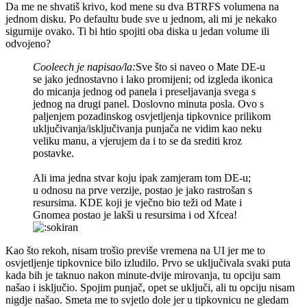
Da me ne shvatiš krivo, kod mene su dva BTRFS volumena na
jednom disku. Po defaultu bude sve u jednom, ali mi je nekako
sigurnije ovako. Ti bi htio spojiti oba diska u jedan volume ili
odvojeno?
Cooleech je napisao/la:
Sve što si naveo o Mate DE-u
se jako jednostavno i lako promijeni; od izgleda ikonica
do micanja jednog od panela i preseljavanja svega s
jednog na drugi panel. Doslovno minuta posla. Ovo s
paljenjem pozadinskog osvjetljenja tipkovnice prilikom
uključivanja/isključivanja punjača ne vidim kao neku
veliku manu, a vjerujem da i to se da srediti kroz
postavke.
Ali ima jedna stvar koju ipak zamjeram tom DE-u;
u odnosu na prve verzije, postao je jako rastrošan s
resursima. KDE koji je vječno bio teži od Mate i
Gnomea postao je lakši u resursima i od Xfcea!
Kao što rekoh, nisam trošio previše vremena na UI jer me to
osvjetljenje tipkovnice bilo izludilo. Prvo se uključivala svaki puta
kada bih je taknuo nakon minute-dvije mirovanja, tu opciju sam
našao i isključio. Spojim punjač, opet se uključi, ali tu opciju nisam
nigdje našao. Smeta me to svjetlo dole jer u tipkovnicu ne gledam