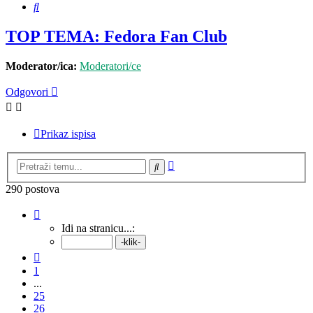
Pretražnik
TOP TEMA: Fedora Fan Club
Moderator/ica:
Moderatori/ce
Odgovori
Prikaz ispisa
Napredno
Pretražnik
pretraživanje
290 postova
Stranica:
29
/
29
.
Idi na stranicu...:
Prethodna
1
...
25
26