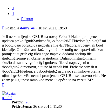
Citiraj
Citiraj
Post
Postao/la
domy_os
»
10 svi 2021, 19:50
Je li netko mijenjao GRUB na novoj Fedori? Nakon promjene i
updatea preko "grub2-mkconfig -o /boot/efi/EFI/fedora/grub.cfg" mi
u bootu daje poruku da nedostaje file /EFI/fedora/grubenv, ali boot
ide dalje. Ono što sam skužio, grub2-mkconfig ne napravi nikakvu
promjenu u grub.cfg fileu nego napravi dodatni backup file
grub.cfg.rpmsave i obriše taj grubenv. Daljnjom istragom sam
skužio da su novi grub.cfg i grubenv fileovi napravljeni u
/boot/grub2 directoryu, a tu ne bi trebali biti. Prebacio sam ih u
/boot/efi/EFI/fedora, a u /boot/grub2 napravio symlinkove prema
njima i greške više nema i promjene u GRUB-u se naravno vide. Ne
znam je li glupost samo kod mene ili općenito na verziji 34?
Vrh
pandul
Postovi:
203
Pridružen/a:
26 srp 2015, 11:30