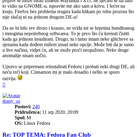
prijave se može birati između Waylanda i X11, ne sjećam se da sam
to vidio na GNOME-u, ispravite me ako sam u krivu. I šećer na
kraju, Firefox bez problema reagira kada klikam po rubu prozora što
nije slučaj ni na jednom drugom DE-u!
Da ne bi bilo sve divno i krasno, ne sviđa mi se hrpetina bundleanog
i mnogima nepotrebnog softwarea. To je prvo što ću krenuti čistiti
kada ga jednom instaliram. Drugo, tu i tamo imam neke glitcheve sa
sjenama kada dođem mišem iznad neke opcije. Može biti da je samo
u live načinu, vidjet ću, ali ne može proći neopaženo. Neke druge
anomalije nisam uočio.
Upravo se pripremam reinstalirati Fedoru i probati neki drugi DE, ali
neću reći koji. Cinnamon mi je malo dosadio i nešto se sporo
razvija.
Vrh
domy_os
Postovi:
240
Pridružen/a:
11 srp 2020, 20:09
Spol:
M
OS:
Linux Fedora
Re: TOP TEMA: Fedora Fan Club