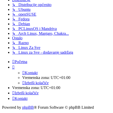
↳ Distribucije općenito
↳ Ubuntu
↳ openSUSE
↳ Fedora
↳ Debian
↳ PCLinuxOS i Mandriva
↳ Arch Linux, Manjaro, Chakra...
Ostalo
↳ Razno
↳ Linux Za Sve
↳ Linux za Sve - dodavanje sadržaja
Početna
Kontakt
Vremenska zona:
UTC+01:00
Izbriši kolačiće
Vremenska zona:
UTC+01:00
Izbriši kolačiće
Kontakt
Powered by
phpBB
® Forum Software © phpBB Limited