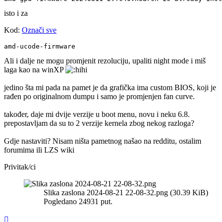
isto i za
Kod:
Označi sve
amd-ucode-firmware
Ali i dalje ne mogu promjenit rezoluciju, upaliti night mode i miš
laga kao na winXP
jedino šta mi pada na pamet je da grafička ima custom BIOS, koji je
rađen po originalnom dumpu i samo je promjenjen fan curve.
također, daje mi dvije verzije u boot menu, novu i neku 6.8.
prepostavljam da su to 2 verzije kernela zbog nekog razloga?
Gdje nastaviti? Nisam ništa pametnog našao na redditu, ostalim
forumima ili LZS wiki
Privitak/ci
Slika zaslona 2024-08-21 22-08-32.png (30.39 KiB)
Pogledano 24931 put.
Vrh