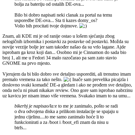
bolja za bateriju od ostalih DE-ova...
Bilo bi dobro napisati neki clanak za portal na temu
usporedbe DE-ova... Sta ti kazes domy_os?
Volio bih procitati tvoje dojmove.
Znam, ali KDE mi je od ranije ostao u lošem sjećanju zbog
nelogičnih izbornika i postavki za postavke od postavki. Možda su
novije verzije bolje jer sam također našao da su vrlo lagane. Ajde
isprobam ga kroz koji dan... Osobno mi je Cinnamon do sada bio
broj 1, ali me u Fedori 34 malo razočarao pa sam zato stavio
GNOME na prvo mjesto.
Vjerujem da bi bilo dobro sve detaljno usporediti, ali trenutno imam
premalo vremena za tako nešto.
Inače sam prevelika picajzla i
doslovno svaki komadić DE-a gledam i ako ne prođem sve detaljno,
onda neću ni pisati nikakav review. Ono gore sam isprobao nabrzinu
uz kavicu jer nisam imao više vremena. Svakako imam to na umu...
bikerbj je napisao/la:
e to me je zanimalo, pošto se radi
o dva odvojena diska a prilikom instalacije se spajaju u
jednu cijelinu....to me samo zanimalo hoće li to
funkcionirati a za /boot i /boot_efi znam da nisu u
btrfs...