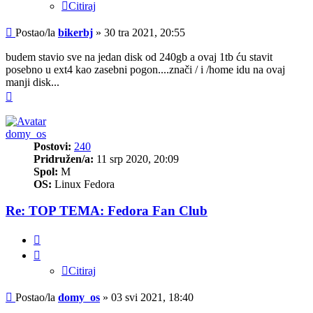
Citiraj
Post
Postao/la
bikerbj
»
30 tra 2021, 20:55
budem stavio sve na jedan disk od 240gb a ovaj 1tb ću stavit
posebno u ext4 kao zasebni pogon....znači / i /home idu na ovaj
manji disk...
Vrh
domy_os
Postovi:
240
Pridružen/a:
11 srp 2020, 20:09
Spol:
M
OS:
Linux Fedora
Re: TOP TEMA: Fedora Fan Club
Citiraj
Citiraj
Post
Postao/la
domy_os
»
03 svi 2021, 18:40