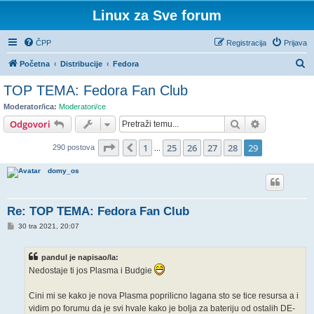
Linux za Sve forum
ČPP
Registracija
Prijava
P
Početna
Distribucije
Fedora
r
TOP TEMA: Fedora Fan Club
e
Moderator/ica:
Moderatori/ce
t
Pretražnik
Napredno pr
Odgovori
r
Stranica:
29
/
29
.
1
25
26
27
28
29
Prethodna
290 postova
a
...
ž
domy_os
n
i
Re: TOP TEMA: Fedora Fan Club
k
P
30 tra 2021, 20:07
o
s
t
pandul je napisao/la:
Nedostaje ti jos Plasma i Budgie
Cini mi se kako je nova Plasma poprilicno lagana sto se tice resursa a i
vidim po forumu da je svi hvale kako je bolja za bateriju od ostalih DE-