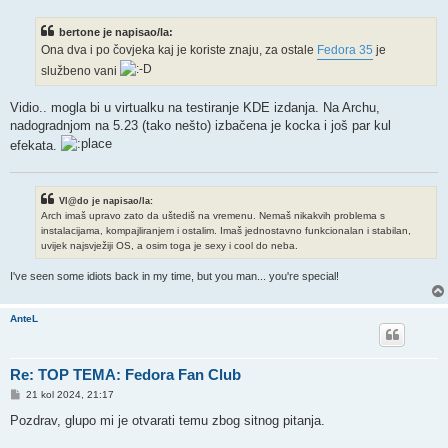
s
t
bertone je napisao/la:
Ona dva i po čovjeka kaj je koriste znaju, za ostale
Fedora 35
je
službeno vani
Vidio.. mogla bi u virtualku na testiranje KDE izdanja. Na Archu,
nadogradnjom na 5.23 (tako nešto) izbačena je kocka i još par kul
efekata.
Vl@do je napisao/la:
Arch imaš upravo zato da uštediš na vremenu. Nemaš nikakvih problema s
instalacijama, kompajliranjem i ostalim. Imaš jednostavno funkcionalan i stabilan,
uvijek najsvježiji OS, a osim toga je sexy i cool do neba.
I've seen some idiots back in my time, but you man... you're special!
AnteL
Re: TOP TEMA: Fedora Fan Club
P
21 kol 2024, 21:17
o
s
Pozdrav, glupo mi je otvarati temu zbog sitnog pitanja.
t