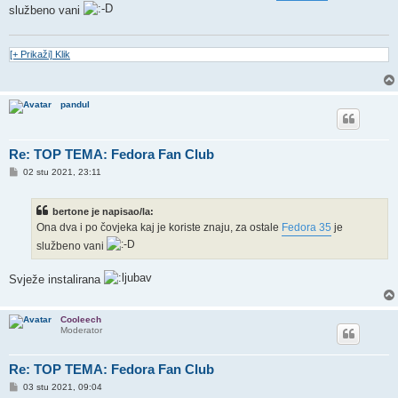
službeno vani
[+ Prikaži] Klik
pandul
Re: TOP TEMA: Fedora Fan Club
P
02 stu 2021, 23:11
o
s
t
bertone je napisao/la:
Ona dva i po čovjeka kaj je koriste znaju, za ostale
Fedora 35
je
službeno vani
Svježe instalirana
Cooleech
Moderator
Re: TOP TEMA: Fedora Fan Club
P
03 stu 2021, 09:04
o