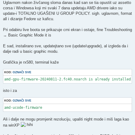
Uglavnom nakon živčanog sloma danas kad san se tia opustit uz assetto
corsa i Windowsa koji mi svaki 7 dana updetaju AMD drivere iako su
update-i TOTALNO UGAŠENI U GROUP POLICY. sigh. uglavnom, format
all i dizanje Fedore uz kaficu.
Pri odabiru live boota se prikazuje crni ekran i ostaje, fine Troubleshooting
→ Basic Graphic Mode it is
E sad, instalirano sve, updatejtano sve (update/upgrade), al izgleda da i
dalje radi u basic graphic modu.
Grafička je rx580, terminal kaže
KOD:
OZNAČI SVE
amd-gpu-firmware-20240811-2.fc40.noarch is already installed.
isto i za
KOD:
OZNAČI SVE
amd-ucode-firmware
Ali i dalje ne mogu promjenit rezoluciju, upaliti night mode i miš laga kao
na winXP