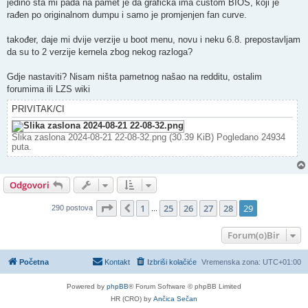
jedino šta mi pada na pamet je da grafička ima custom BIOS, koji je
rađen po originalnom dumpu i samo je promjenjen fan curve.
također, daje mi dvije verzije u boot menu, novu i neku 6.8. prepostavljam
da su to 2 verzije kernela zbog nekog razloga?
Gdje nastaviti? Nisam ništa pametnog našao na redditu, ostalim
forumima ili LZS wiki
PRIVITAK/CI
Slika zaslona 2024-08-21 22-08-32.png (30.39 KiB) Pogledano 24934
puta.
Odgovori
Stranica:
29
/
29
.
1
25
26
27
28
29
Prethodna
290 postova
...
Forum(o)Bir
Početna
Kontakt
Izbriši kolačiće
Vremenska zona:
UTC+01:00
Powered by
phpBB
® Forum Software © phpBB Limited
HR (CRO) by
Ančica Sečan