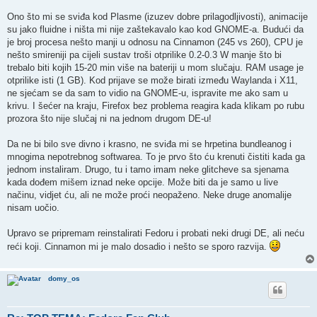
Ono što mi se sviđa kod Plasme (izuzev dobre prilagodljivosti), animacije
su jako fluidne i ništa mi nije zaštekavalo kao kod GNOME-a. Budući da
je broj procesa nešto manji u odnosu na Cinnamon (245 vs 260), CPU je
nešto smireniji pa cijeli sustav troši otprilike 0.2-0.3 W manje što bi
trebalo biti kojih 15-20 min više na bateriji u mom slučaju. RAM usage je
otprilike isti (1 GB). Kod prijave se može birati između Waylanda i X11,
ne sjećam se da sam to vidio na GNOME-u, ispravite me ako sam u
krivu. I šećer na kraju, Firefox bez problema reagira kada klikam po rubu
prozora što nije slučaj ni na jednom drugom DE-u!
Da ne bi bilo sve divno i krasno, ne sviđa mi se hrpetina bundleanog i
mnogima nepotrebnog softwarea. To je prvo što ću krenuti čistiti kada ga
jednom instaliram. Drugo, tu i tamo imam neke glitcheve sa sjenama
kada dođem mišem iznad neke opcije. Može biti da je samo u live
načinu, vidjet ću, ali ne može proći neopaženo. Neke druge anomalije
nisam uočio.
Upravo se pripremam reinstalirati Fedoru i probati neki drugi DE, ali neću
reći koji. Cinnamon mi je malo dosadio i nešto se sporo razvija.
domy_os