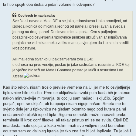
bi htio spojiti oba diska u jedan volume ili odvojeno?
Cooleech je napisao/la:
Sve što si naveo o Mate DE-u se jako jednostavno i lako promijeni; od
izgleda ikonica do micanja jednog od panela i preseljavanja svega s
jednog na drugi panel. Doslovno minuta posla. Ovo s paljenjem
pozadinskog osvjetljenja tipkovnice prilikom uključivanja/isključivanja
punjača ne vidim kao neku veliku manu, a vjerujem da i to se da srediti
kroz postavke.
Ali ima jedna stvar koju ipak zamjeram tom DE-u;
u odnosu na prve verzije, postao je jako rastrošan s resursima. KDE koji
je vječno bio teži od Mate i Gnomea postao je lakši u resursima i od
Xfcea!
Kao što rekoh, nisam trošio previše vremena na UI jer me to osvjetljenje
tipkovnice bilo izludilo. Prvo se uključivala svaki puta kada bih je taknuo
nakon minute-dvije mirovanja, tu opciju sam našao i isključio. Spojim
punjač, opet se uključi, ali tu opciju nisam nigdje našao. Smeta me to
svjetlo dole jer u tipkovnicu ne gledam okomito nego pod kutem pa mi
onda previše blješti ispod tipki. Sigurno se nešto može napraviti preko
terminala ili kroz conf fileove, ali takav pristup mi se ne sviđa. Cijeli DE
ima dosta malo opcija, a kako volim imati sve vidljivo i pod kontrolom,
odustao sam od daljnjeg igranja jer tko zna što bi još isplivalo. Tu je još i