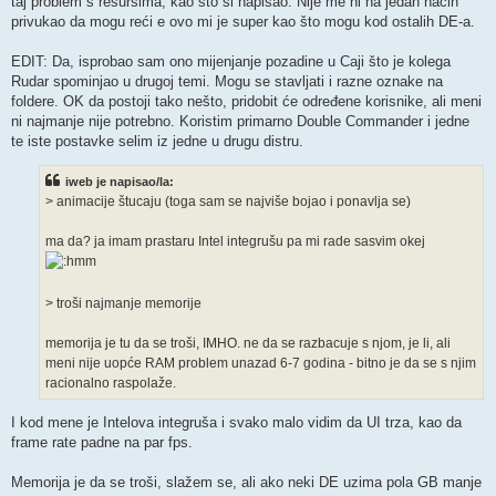
taj problem s resursima, kao što si napisao. Nije me ni na jedan način
privukao da mogu reći e ovo mi je super kao što mogu kod ostalih DE-a.
EDIT: Da, isprobao sam ono mijenjanje pozadine u Caji što je kolega
Rudar spominjao u drugoj temi. Mogu se stavljati i razne oznake na
foldere. OK da postoji tako nešto, pridobit će određene korisnike, ali meni
ni najmanje nije potrebno. Koristim primarno Double Commander i jedne
te iste postavke selim iz jedne u drugu distru.
iweb je napisao/la:
> animacije štucaju (toga sam se najviše bojao i ponavlja se)
ma da? ja imam prastaru Intel integrušu pa mi rade sasvim okej
> troši najmanje memorije
memorija je tu da se troši, IMHO. ne da se razbacuje s njom, je li, ali
meni nije uopće RAM problem unazad 6-7 godina - bitno je da se s njim
racionalno raspolaže.
I kod mene je Intelova integruša i svako malo vidim da UI trza, kao da
frame rate padne na par fps.
Memorija je da se troši, slažem se, ali ako neki DE uzima pola GB manje