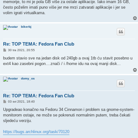
memorije, to mi je pola GB više za ostale aplikacije. Iako imam 16 GB,
često poželim imati puno više jer me mrzi zatvarati aplikacije i jer se
volim igrati virtualkama.
bikerbj
Re: TOP TEMA: Fedora Fan Club
P
30 tra 2021, 20:55
o
s
budem stavio sve na jedan disk od 240gb a ovaj 1tb ću stavit posebno u
t
ext4 kao zasebni pogon....znači / i /home idu na ovaj manji disk...
domy_os
Re: TOP TEMA: Fedora Fan Club
P
03 svi 2021, 18:40
o
s
Upgradeao konačno na Fedoru 34 Cinnamon i problem sa gnome-system-
t
monitorom ostaje, ne može se pokrenuti normalnim putem, treba čekati
sljedeću verziju.
https://bugs.archlinux.org/task/70120