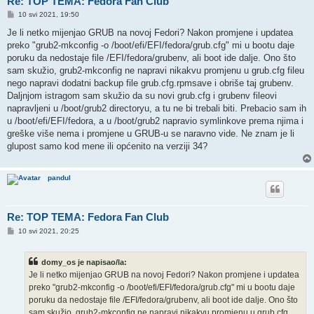
Re: TOP TEMA: Fedora Fan Club
P
10 svi 2021, 19:50
o
s
Je li netko mijenjao GRUB na novoj Fedori? Nakon promjene i updatea
t
preko "grub2-mkconfig -o /boot/efi/EFI/fedora/grub.cfg" mi u bootu daje
poruku da nedostaje file /EFI/fedora/grubenv, ali boot ide dalje. Ono što
sam skužio, grub2-mkconfig ne napravi nikakvu promjenu u grub.cfg fileu
nego napravi dodatni backup file grub.cfg.rpmsave i obriše taj grubenv.
Daljnjom istragom sam skužio da su novi grub.cfg i grubenv fileovi
napravljeni u /boot/grub2 directoryu, a tu ne bi trebali biti. Prebacio sam ih
u /boot/efi/EFI/fedora, a u /boot/grub2 napravio symlinkove prema njima i
greške više nema i promjene u GRUB-u se naravno vide. Ne znam je li
glupost samo kod mene ili općenito na verziji 34?
pandul
Re: TOP TEMA: Fedora Fan Club
P
10 svi 2021, 20:25
o
s
t
domy_os je napisao/la:
Je li netko mijenjao GRUB na novoj Fedori? Nakon promjene i updatea
preko "grub2-mkconfig -o /boot/efi/EFI/fedora/grub.cfg" mi u bootu daje
poruku da nedostaje file /EFI/fedora/grubenv, ali boot ide dalje. Ono što
sam skužio, grub2-mkconfig ne napravi nikakvu promjenu u grub.cfg