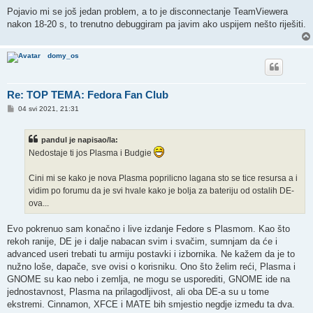
Pojavio mi se još jedan problem, a to je disconnectanje TeamViewera
nakon 18-20 s, to trenutno debuggiram pa javim ako uspijem nešto riješiti.
domy_os
Re: TOP TEMA: Fedora Fan Club
P
04 svi 2021, 21:31
o
s
t
pandul je napisao/la:
Nedostaje ti jos Plasma i Budgie
Cini mi se kako je nova Plasma poprilicno lagana sto se tice resursa a i
vidim po forumu da je svi hvale kako je bolja za bateriju od ostalih DE-
ova...
Evo pokrenuo sam konačno i live izdanje Fedore s Plasmom. Kao što
rekoh ranije, DE je i dalje nabacan svim i svačim, sumnjam da će i
advanced useri trebati tu armiju postavki i izbornika. Ne kažem da je to
nužno loše, dapače, sve ovisi o korisniku. Ono što želim reći, Plasma i
GNOME su kao nebo i zemlja, ne mogu se usporediti, GNOME ide na
jednostavnost, Plasma na prilagodljivost, ali oba DE-a su u tome
ekstremi. Cinnamon, XFCE i MATE bih smjestio negdje između ta dva.