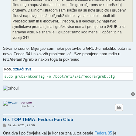
fileu nego napravi dodatni backup file grub.cfg.rpmsave i obriše taj
grubenv. Daljnjom istragom sam skužio da su novi grub.cfg i grubenv
fileovi napravljeni u /boot/grub2 directoryu, a tu ne bi trebali biti.
Prebacio sam ih u /boot/efi/EFI/fedora, a u /boot/grub2 napravio
symlinkove prema njima i greške više nema i promjene u GRUB-u se
naravno vide. Ne znam je li glupost samo kod mene ili općenito na
verziji 34?
Stvarno čudno. Mijenjao sam neke postavke u GRUB-u nekoliko puta na
novoj Fedori 34 i nikakvih problema još. Sve promjene sam radio u
/etc/default/grub
a nakon toga bi pokrenuo
KOD:
OZNAČI SVE
sudo grub2-mkconfig -o /boot/efi/EFI/fedora/grub.cfg
bertone
Site Admin
Re: TOP TEMA: Fedora Fan Club
P
02 stu 2021, 22:56
o
s
Ona dva i po čovjeka kaj je koriste znaju, za ostale
Fedora 35
je
t