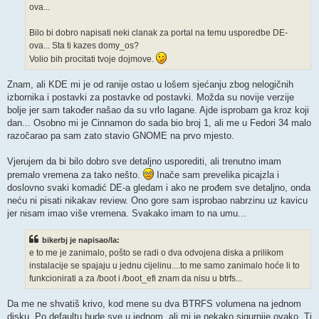
ova...
Bilo bi dobro napisati neki clanak za portal na temu usporedbe DE-
ova... Sta ti kazes domy_os?
Volio bih procitati tvoje dojmove.
Znam, ali KDE mi je od ranije ostao u lošem sjećanju zbog nelogičnih
izbornika i postavki za postavke od postavki. Možda su novije verzije
bolje jer sam također našao da su vrlo lagane. Ajde isprobam ga kroz koji
dan... Osobno mi je Cinnamon do sada bio broj 1, ali me u Fedori 34 malo
razočarao pa sam zato stavio GNOME na prvo mjesto.
Vjerujem da bi bilo dobro sve detaljno usporediti, ali trenutno imam
premalo vremena za tako nešto.
Inače sam prevelika picajzla i
doslovno svaki komadić DE-a gledam i ako ne prođem sve detaljno, onda
neću ni pisati nikakav review. Ono gore sam isprobao nabrzinu uz kavicu
jer nisam imao više vremena. Svakako imam to na umu...
bikerbj je napisao/la:
e to me je zanimalo, pošto se radi o dva odvojena diska a prilikom
instalacije se spajaju u jednu cijelinu....to me samo zanimalo hoće li to
funkcionirati a za /boot i /boot_efi znam da nisu u btrfs...
Da me ne shvatiš krivo, kod mene su dva BTRFS volumena na jednom
disku. Po defaultu bude sve u jednom, ali mi je nekako sigurnije ovako. Ti