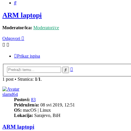
Pretražnik
ARM laptopi
Moderator/ica:
Moderatori/ce
Odgovori
Prikaz ispisa
Napredno
Pretražnik
pretraživanje
1 post • Stranica:
1
/
1
.
slamd64
Postovi:
83
Pridružen/a:
08 svi 2019, 12:51
OS:
macOS | Linux
Lokacija:
Sarajevo, BiH
ARM laptopi