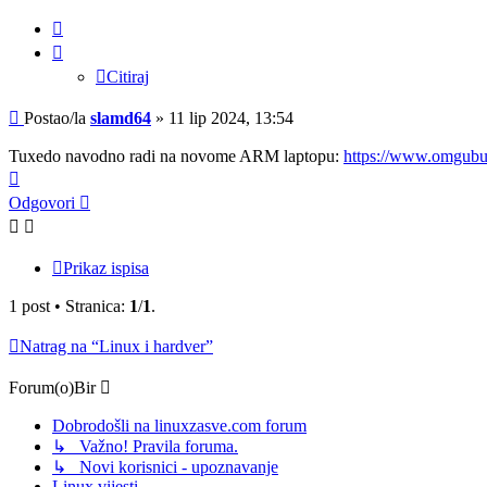
Citiraj
Citiraj
Post
Postao/la
slamd64
»
11 lip 2024, 13:54
Tuxedo navodno radi na novome ARM laptopu:
https://www.omgubun
Vrh
Odgovori
Prikaz ispisa
1 post • Stranica:
1
/
1
.
Natrag na “Linux i hardver”
Forum(o)Bir
Dobrodošli na linuxzasve.com forum
↳ Važno! Pravila foruma.
↳ Novi korisnici - upoznavanje
Linux vijesti