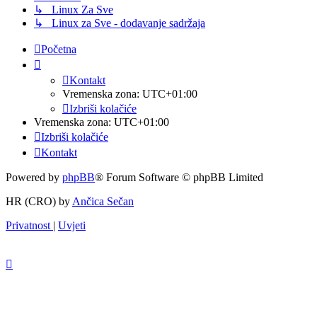
↳ Linux Za Sve
↳ Linux za Sve - dodavanje sadržaja
Početna
Kontakt
Vremenska zona:
UTC+01:00
Izbriši kolačiće
Vremenska zona:
UTC+01:00
Izbriši kolačiće
Kontakt
Powered by
phpBB
® Forum Software © phpBB Limited
HR (CRO) by
Ančica Sečan
Privatnost
|
Uvjeti