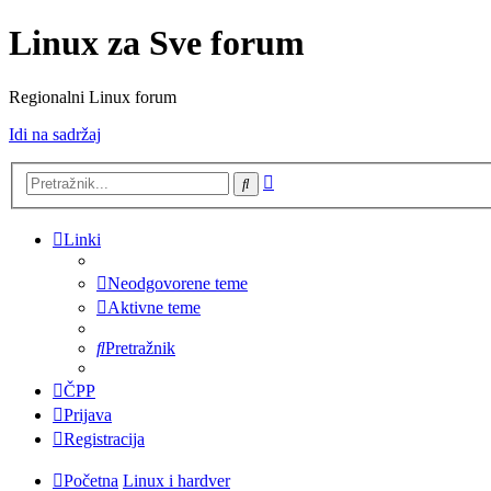
Linux za Sve forum
Regionalni Linux forum
Idi na sadržaj
Napredno
Pretražnik
pretraživanje
Linki
Neodgovorene teme
Aktivne teme
Pretražnik
ČPP
Prijava
Registracija
Početna
Linux i hardver