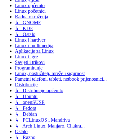
Linux općenito
Linux početnici
Radna okruženja
↳ GNOME
↳ KDE
↳ Ostalo
Linux i hardver
Linux i multimedija
Aplikacije za Linux
Linux i igre
Savjeti i trikovi
Programiranje
Linux, poslužitelj, mreže i sigurnost
Pametni telefoni, tableti, netbook prijenosnici...
Distribucije
↳ Distribucije općenito
↳ Ubuntu
↳ openSUSE
↳ Fedora
↳ Debian
↳ PCLinuxOS i Mandriva
↳ Arch Linux, Manjaro, Chakra...
Ostalo
↳ Razno