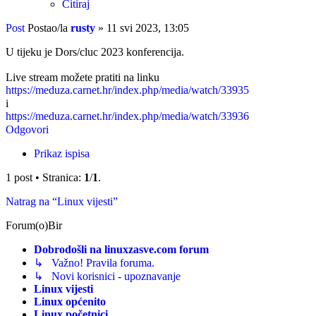
Citiraj
Post
Postao/la
rusty
»
11 svi 2023, 13:05
U tijeku je Dors/cluc 2023 konferencija.
Live stream možete pratiti na linku
https://meduza.carnet.hr/index.php/media/watch/33935
i
https://meduza.carnet.hr/index.php/media/watch/33936
Odgovori
Prikaz ispisa
1 post • Stranica:
1
/
1
.
Natrag na “Linux vijesti”
Forum(o)Bir
Dobrodošli na linuxzasve.com forum
↳ Važno! Pravila foruma.
↳ Novi korisnici - upoznavanje
Linux vijesti
Linux općenito
Linux početnici