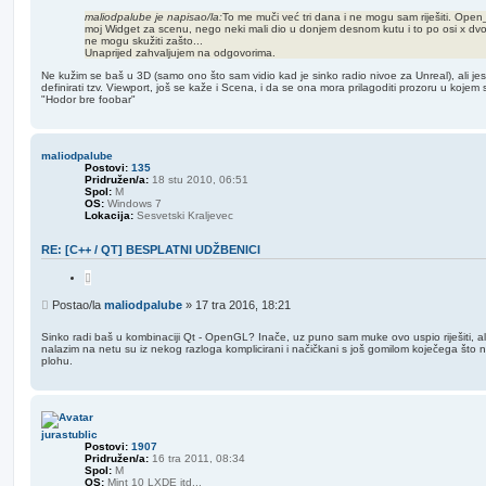
r
s
a
maliodpalube je napisao/la:
To me muči već tri dana i ne mogu sam riješiti. Open
j
moj Widget za scenu, nego neki mali dio u donjem desnom kutu i to po osi x dvo
t
ne mogu skužiti zašto...
Unaprijed zahvaljujem na odgovorima.
Ne kužim se baš u 3D (samo ono što sam vidio kad je sinko radio nivoe za Unreal), ali jesi
definirati tzv. Viewport, još se kaže i Scena, i da se ona mora prilagoditi prozoru u kojem se
"Hodor bre foobar"
maliodpalube
Postovi:
135
Pridružen/a:
18 stu 2010, 06:51
Spol:
M
OS:
Windows 7
Lokacija:
Sesvetski Kraljevec
RE: [C++ / QT] BESPLATNI UDŽBENICI
C
i
t
P
Postao/la
maliodpalube
»
17 tra 2016, 18:21
i
o
r
s
a
Sinko radi baš u kombinaciji Qt - OpenGL? Inače, uz puno sam muke ovo uspio riješiti, ali
j
nalazim na netu su iz nekog razloga komplicirani i načičkani s još gomilom koječega što 
t
plohu.
jurastublic
Postovi:
1907
Pridružen/a:
16 tra 2011, 08:34
Spol:
M
OS:
Mint 10 LXDE itd...