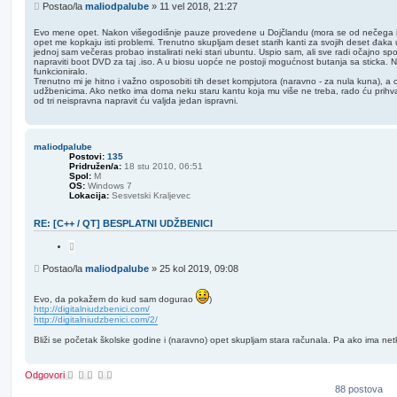
t
P
Postao/la
maliodpalube
»
11 vel 2018, 21:27
i
o
r
s
a
Evo mene opet. Nakon višegodišnje pauze provedene u Dojčlandu (mora se od nečega i živ
j
opet me kopkaju isti problemi. Trenutno skupljam deset starih kanti za svojih deset đak
t
jednoj sam večeras probao instalirati neki stari ubuntu. Uspio sam, ali sve radi očajno sp
napraviti boot DVD za taj .iso. A u biosu uopće ne postoji mogućnost butanja sa sticka. N
funkcioniralo.
Trenutno mi je hitno i važno osposobiti tih deset kompjutora (naravno - za nula kuna), a
udžbenicima. Ako netko ima doma neku staru kantu koja mu više ne treba, rado ću prihvat
od tri neispravna napravit ću valjda jedan ispravni.
maliodpalube
Postovi:
135
Pridružen/a:
18 stu 2010, 06:51
Spol:
M
OS:
Windows 7
Lokacija:
Sesvetski Kraljevec
RE: [C++ / QT] BESPLATNI UDŽBENICI
C
i
t
P
Postao/la
maliodpalube
»
25 kol 2019, 09:08
i
o
r
s
a
Evo, da pokažem do kud sam dogurao
)
j
t
http://digitalniudzbenici.com/
http://digitalniudzbenici.com/2/
Bliži se početak školske godine i (naravno) opet skupljam stara računala. Pa ako ima netko.
Odgovori
88 postova