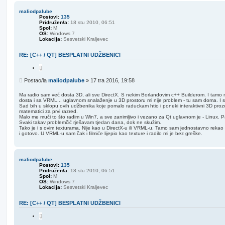
maliodpalube
Postovi:
135
Pridružen/a:
18 stu 2010, 06:51
Spol:
M
OS:
Windows 7
Lokacija:
Sesvetski Kraljevec
RE: [C++ / QT] BESPLATNI UDŽBENICI
C
i
t
P
Postao/la
maliodpalube
»
17 tra 2016, 19:58
i
o
r
s
a
Ma radio sam već dosta 3D, ali sve DirectX. S nekim Borlandovim c++ Builderom. I tamo 
j
dosta i sa VRML... uglavnom snalaženje u 3D prostoru mi nije problem - tu sam doma. 
t
Sad bih u sklopu ovih udžbenika koje pomalo raduckam htio i poneki interaktivni 3D prozor
matematici za prvi razred.
Malo me muči to što radim u Win7, a sve zanimljivo i vezano za Qt uglavnom je - Linux. Pa on
Svaki takav problemčić rješavam tjedan dana, dok ne skužim.
Tako je i s ovim texturama. Nije kao u DirectX-u ili VRML-u. Tamo sam jednostavno rekao d
i gotovo. U VRML-u sam čak i filmiće lijepio kao texture i radilo mi je bez greške.
maliodpalube
Postovi:
135
Pridružen/a:
18 stu 2010, 06:51
Spol:
M
OS:
Windows 7
Lokacija:
Sesvetski Kraljevec
RE: [C++ / QT] BESPLATNI UDŽBENICI
C
i