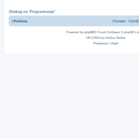
Natrag na “Programiranje”
Početna
Kontakt
Izbriš
Powered by
phpBB
® Forum Software © phpBB Lim
HR (CRO) by
Ančica Sečan
Privatnost
|
Uvjeti