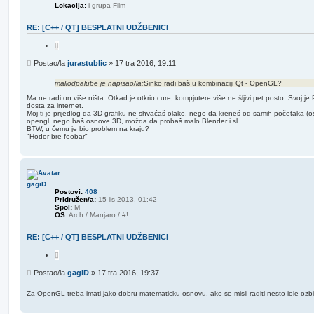
Lokacija:
i grupa Film
RE: [C++ / QT] BESPLATNI UDŽBENICI
C
i
t
P
Postao/la
jurastublic
»
17 tra 2016, 19:11
i
o
r
s
a
maliodpalube je napisao/la:
Sinko radi baš u kombinaciji Qt - OpenGL?
j
t
Ma ne radi on više ništa. Otkad je otkrio cure, kompjutere više ne šljivi pet posto. Svoj j
dosta za internet.
Moj ti je prijedlog da 3D grafiku ne shvaćaš olako, nego da kreneš od samih početaka (osim
opengl, nego baš osnove 3D, možda da probaš malo Blender i sl.
BTW, u čemu je bio problem na kraju?
"Hodor bre foobar"
gagiD
Postovi:
408
Pridružen/a:
15 lis 2013, 01:42
Spol:
M
OS:
Arch / Manjaro / #!
RE: [C++ / QT] BESPLATNI UDŽBENICI
C
i
t
P
Postao/la
gagiD
»
17 tra 2016, 19:37
i
o
r
s
a
Za OpenGL treba imati jako dobru matematicku osnovu, ako se misli raditi nesto iole ozbi
j
t