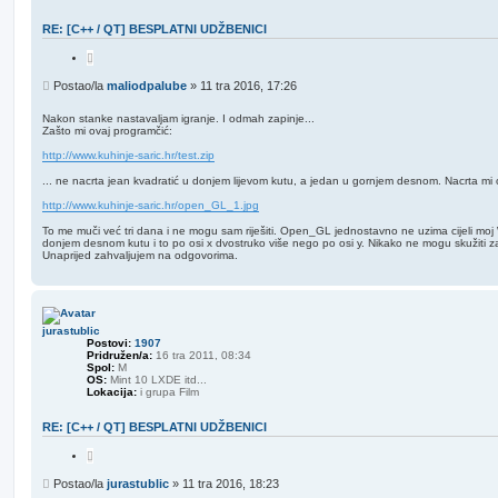
r
k
e
RE: [C++ / QT] BESPLATNI UDŽBENICI
t
r
C
a
i
ž
t
P
Postao/la
maliodpalube
»
11 tra 2016, 17:26
i
i
o
r
v
s
a
Nakon stanke nastavaljam igranje. I odmah zapinje...
a
j
Zašto mi ovaj programčić:
t
n
http://www.kuhinje-saric.hr/test.zip
j
e
... ne nacrta jean kvadratić u donjem lijevom kutu, a jedan u gornjem desnom. Nacrta mi
http://www.kuhinje-saric.hr/open_GL_1.jpg
To me muči već tri dana i ne mogu sam riješiti. Open_GL jednostavno ne uzima cijeli moj
donjem desnom kutu i to po osi x dvostruko više nego po osi y. Nikako ne mogu skužiti za
Unaprijed zahvaljujem na odgovorima.
jurastublic
Postovi:
1907
Pridružen/a:
16 tra 2011, 08:34
Spol:
M
OS:
Mint 10 LXDE itd...
Lokacija:
i grupa Film
RE: [C++ / QT] BESPLATNI UDŽBENICI
C
i
t
P
Postao/la
jurastublic
»
11 tra 2016, 18:23
i
o