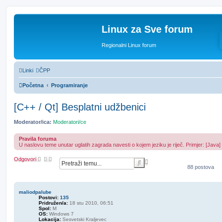
Linux za Sve forum
Regionalni Linux forum
Linki
ČPP
Početna
Programiranje
[C++ / Qt] Besplatni udžbenici
Moderator/ica:
Moderatori/ce
Pravila foruma
U naslovu teme unutar uglatih zagrada navesti o kojem jeziku je riječ. Primjer: [Java]
Odgovori
N
P
a
88 postova
r
p
e
r
t
e
r
maliodpalube
d
a
Postovi:
135
n
ž
Pridružen/a:
18 stu 2010, 06:51
o
Spol:
M
n
OS:
Windows 7
p
i
Lokacija:
Sesvetski Kraljevec