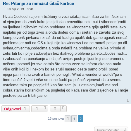
Re: Pitanje za mmc/sd čitač kartice
P
05 srp 2019, 09:36
o
s
Hvala Cooleech,cijenim to.Sorry u vezi citata,nisam išao za tim.Neznam
t
al vjerujem da znaš kako je cijeli dan provodit(a neki put i vikendom)radit
sa ljudima i njihovim milion problema sa windozama gdje gubiš sate iako
naplatiš jer od toga živiš a onda dođeš doma i sretan se zavališ za svoj
komp,otvoriš pivkana i znaš da od kad ga upališ dok ga ne ugasiš nemaš
problema jer radi na OS-u koji nije ko windows i da ne moraš petljat po dll-
ovima,driverima,codecima a onda naletiš na problem ne velike prirode al
želiš biti ko i prije zadovoljan bez ikakvog problema pa eto...budeš nadr...
i zaboraviš na ponašanje a i da još uvijek postoje ljudi koji su spremni u
nečemu pomoći jer sve ostalo što nema veze sa inform.oko nas malo
više onih koji bi i nekom ko se sruši nasred ceste samo prošli pored
njega pa ni hitnu zvali a kamoli pomogli."What a wonderful world?"pa s
time naučiš živjet i više se ni ne čudit pa počneš vjerovat da u svemu
ostalome tako pa pogriješiš kao što sam ja...uostalom,imaš me pod
cobra,starim korisničkim pa pogledaj od kada sam član zajednice a i moje
postove pa će ti biti jasno.
Odgovori
1
2
Prethodna
15 postova
Forum(o)Bir