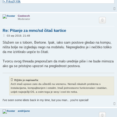
[+ Prikaži] Klik
Cooleech
Moderator
Re: Pitanje za mmc/sd čitač kartice
P
03 srp 2019, 21:48
o
s
Slažem se s tobom, Bertone. Ipak, iako sam postove gledao na kompu,
t
ništa bolje ne izgledaju nego na mobitelu. Nepregledno je i nečitko toliko
da me iziritiralo uopće to čitati.
Tvorcu ovog threada preporučam da malo urednije piše i ne bude mimoza
ako ga se pristojno upozori na preglednost postova.
Vl@do je napisao/la:
Arch imaš upravo zato da uštediš na vremenu. Nemaš nikakvih problema s
instalacijama, kompajliranjem i ostalim. Imaš jednostavno funkcionalan i stabilan,
uvijek najsvježiji OS, a osim toga je sexy i cool do neba.
I've seen some idiots back in my time, but you man... you're special!
andrijano