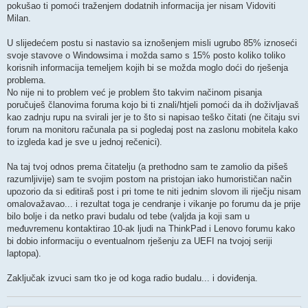
pokušao ti pomoći traženjem dodatnih informacija jer nisam Vidoviti
Milan.
U slijedećem postu si nastavio sa iznošenjem misli ugrubo 85% iznoseći
svoje stavove o Windowsima i možda samo s 15% posto koliko toliko
korisnih informacija temeljem kojih bi se možda moglo doći do rješenja
problema.
No nije ni to problem već je problem što takvim načinom pisanja
poručuješ članovima foruma kojo bi ti znali/htjeli pomoći da ih doživljavaš
kao zadnju rupu na svirali jer je to što si napisao teško čitati (ne čitaju svi
forum na monitoru računala pa si pogledaj post na zaslonu mobitela kako
to izgleda kad je sve u jednoj rečenici).
Na taj tvoj odnos prema čitatelju (a prethodno sam te zamolio da pišeš
razumljivije) sam te svojim postom na pristojan iako humorističan način
upozorio da si editiraš post i pri tome te niti jednim slovom ili riječju nisam
omalovažavao... i rezultat toga je cendranje i vikanje po forumu da je prije
bilo bolje i da netko pravi budalu od tebe (valjda ja koji sam u
međuvremenu kontaktirao 10-ak ljudi na ThinkPad i Lenovo forumu kako
bi dobio informaciju o eventualnom rješenju za UEFI na tvojoj seriji
laptopa).
Zaključak izvuci sam tko je od koga radio budalu... i doviđenja.