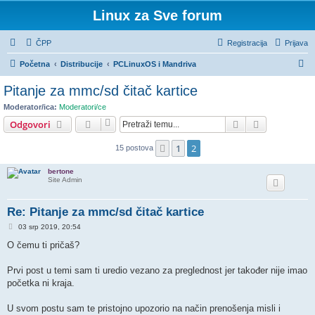
Linux za Sve forum
ČPP
Registracija
Prijava
P
Početna
Distribucije
PCLinuxOS i Mandriva
r
Pitanje za mmc/sd čitač kartice
e
Moderator/ica:
Moderatori/ce
t
Pretražnik
Napredno pr
Odgovori
r
1
2
Prethodna
15 postova
a
ž
bertone
Site Admin
n
i
Re: Pitanje za mmc/sd čitač kartice
k
P
03 srp 2019, 20:54
o
s
O čemu ti pričaš?
t
Prvi post u temi sam ti uredio vezano za preglednost jer također nije imao
početka ni kraja.
U svom postu sam te pristojno upozorio na način prenošenja misli i