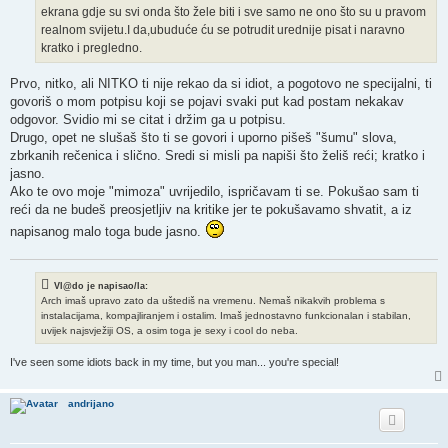
ekrana gdje su svi onda što žele biti i sve samo ne ono što su u pravom
realnom svijetu.I da,ubuduće ću se potrudit urednije pisat i naravno
kratko i pregledno.
Prvo, nitko, ali NITKO ti nije rekao da si idiot, a pogotovo ne specijalni, ti
govoriš o mom potpisu koji se pojavi svaki put kad postam nekakav
odgovor. Svidio mi se citat i držim ga u potpisu.
Drugo, opet ne slušaš što ti se govori i uporno pišeš "šumu" slova,
zbrkanih rečenica i slično. Sredi si misli pa napiši što želiš reći; kratko i
jasno.
Ako te ovo moje "mimoza" uvrijedilo, ispričavam ti se. Pokušao sam ti
reći da ne budeš preosjetljiv na kritike jer te pokušavamo shvatit, a iz
napisanog malo toga bude jasno.
Vl@do je napisao/la:
Arch imaš upravo zato da uštediš na vremenu. Nemaš nikakvih problema s
instalacijama, kompajliranjem i ostalim. Imaš jednostavno funkcionalan i stabilan,
uvijek najsvježiji OS, a osim toga je sexy i cool do neba.
I've seen some idiots back in my time, but you man... you're special!
andrijano