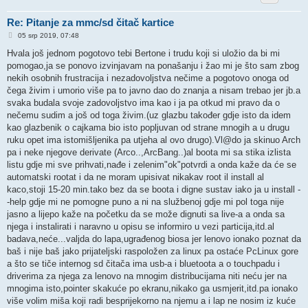
Re: Pitanje za mmc/sd čitač kartice
P
05 srp 2019, 07:48
o
s
Hvala još jednom pogotovo tebi Bertone i trudu koji si uložio da bi mi
t
pomogao,ja se ponovo izvinjavam na ponašanju i žao mi je što sam zbog
nekih osobnih frustracija i nezadovoljstva nečime a pogotovo onoga od
čega živim i umorio više pa to javno dao do znanja a nisam trebao jer jb.a
svaka budala svoje zadovoljstvo ima kao i ja pa otkud mi pravo da o
nečemu sudim a još od toga živim.(uz glazbu također gdje isto da idem
kao glazbenik o cajkama bio isto popljuvan od strane mnogih a u drugu
ruku opet ima istomišljenika pa utjeha al ovo drugo).Vl@do ja skinuo Arch
pa i neke njegove derivate (Arco..,ArcBang..)al boota mi sa stika izlista
listu gdje mi sve prihvati,nađe i zelenim"ok"potvrdi a onda kaže da će se
automatski rootat i da ne moram upisivat nikakav root il install al
kaco,stoji 15-20 min.tako bez da se boota i digne sustav iako ja u install -
-help gdje mi ne pomogne puno a ni na službenoj gdje mi pol toga nije
jasno a lijepo kaže na početku da se može dignuti sa live-a a onda sa
njega i instalirati i naravno u opisu se informiro u vezi particija,itd.al
badava,neće...valjda do lapa,ugrađenog biosa jer lenovo ionako poznat da
baš i nije baš jako prijateljski raspoložen za linux pa ostaće PcLinux gore
a što se tiče internog sd čitača ima usb-a i bluetoota a o touchpadu i
driverima za njega za lenovo na mnogim distribucijama niti neću jer na
mnogima isto,pointer skakuće po ekranu,nikako ga usmjerit,itd.pa ionako
više volim miša koji radi besprijekorno na njemu a i lap ne nosim iz kuće