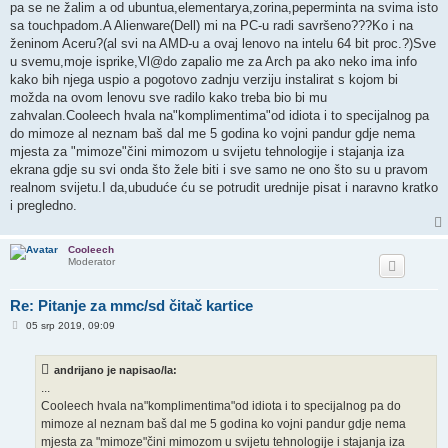
pa se ne žalim a od ubuntua,elementarya,zorina,peperminta na svima isto
sa touchpadom.A Alienware(Dell) mi na PC-u radi savršeno???Ko i na
ženinom Aceru?(al svi na AMD-u a ovaj lenovo na intelu 64 bit proc.?)Sve
u svemu,moje isprike,Vl@do zapalio me za Arch pa ako neko ima info
kako bih njega uspio a pogotovo zadnju verziju instalirat s kojom bi
možda na ovom lenovu sve radilo kako treba bio bi mu
zahvalan.Cooleech hvala na"komplimentima"od idiota i to specijalnog pa
do mimoze al neznam baš dal me 5 godina ko vojni pandur gdje nema
mjesta za "mimoze"čini mimozom u svijetu tehnologije i stajanja iza
ekrana gdje su svi onda što žele biti i sve samo ne ono što su u pravom
realnom svijetu.I da,ubuduće ću se potrudit urednije pisat i naravno kratko
i pregledno.
Cooleech
Moderator
Re: Pitanje za mmc/sd čitač kartice
P
05 srp 2019, 09:09
o
s
t
andrijano je napisao/la:
...
Cooleech hvala na"komplimentima"od idiota i to specijalnog pa do
mimoze al neznam baš dal me 5 godina ko vojni pandur gdje nema
mjesta za "mimoze"čini mimozom u svijetu tehnologije i stajanja iza