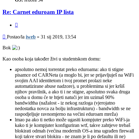
Re: Carnet eduroam IP lista
Citiraj
Post
Postao/la
iweb
»
31 sij 2019, 13:54
Bok
Kao osoba koja također živi u studentskom domu:
apsolutno nemoj torrentat preko eduroama: ako ti stigne
pisamce od CARNeta (a moglo bi, jer se prijavljuješ na WiFi
svojim AAI identitetom i tvoj promet prolazi neke
automatizirane abuse nadzore), u problemima si jer kršiš
njihov pravilnik, a ako ti i ne stigne, apsolutno svaka druga
osoba u domu će te htjeti natući jer im uzimaš 90%
bandwidtha (nažalost - iz nekog razloga (vjerojatno
nedostatka novca za bolju infrastrukturu) - bandwidth se ne
raspodjeljuje ravnomjerno na većini eduroam mreža)
lmao pa ako ti netko može ugasiti kompjuter preko WiFi-ja
kako ti je kompjuter konfiguriran wtf, takve zahtjeve trebaš
blokirati odmah (većina modernih OS-a ima ugrađen firewall
koji takve stvari blokira - ne znam je li po defaultu ili ne)