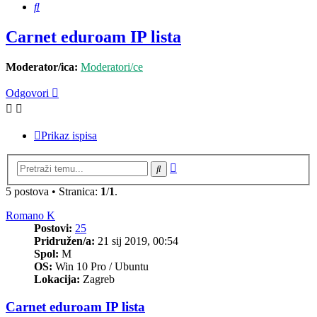
Pretražnik
Carnet eduroam IP lista
Moderator/ica:
Moderatori/ce
Odgovori
Prikaz ispisa
Napredno
Pretražnik
pretraživanje
5 postova • Stranica:
1
/
1
.
Romano K
Postovi:
25
Pridružen/a:
21 sij 2019, 00:54
Spol:
M
OS:
Win 10 Pro / Ubuntu
Lokacija:
Zagreb
Carnet eduroam IP lista