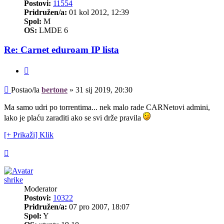
Postovi:
11554
Pridružen/a:
01 kol 2012, 12:39
Spol:
M
OS:
LMDE 6
Re: Carnet eduroam IP lista
Citiraj
Post
Postao/la
bertone
»
31 sij 2019, 20:30
Ma samo udri po torrentima... nek malo rade CARNetovi admini,
lako je plaću zaraditi ako se svi drže pravila
[+ Prikaži] Klik
Vrh
shrike
Moderator
Postovi:
10322
Pridružen/a:
07 pro 2007, 18:07
Spol:
Y