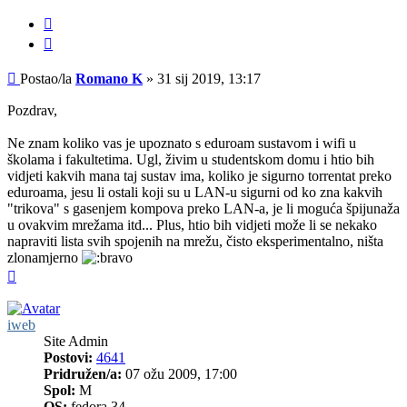
Citiraj
Post
Postao/la
Romano K
»
31 sij 2019, 13:17
Pozdrav,
Ne znam koliko vas je upoznato s eduroam sustavom i wifi u
školama i fakultetima. Ugl, živim u studentskom domu i htio bih
vidjeti kakvih mana taj sustav ima, koliko je sigurno torrentat preko
eduroama, jesu li ostali koji su u LAN-u sigurni od ko zna kakvih
"trikova" s gasenjem kompova preko LAN-a, je li moguća špijunaža
u ovakvim mrežama itd... Plus, htio bih vidjeti može li se nekako
napraviti lista svih spojenih na mrežu, čisto eksperimentalno, ništa
zlonamjerno
Vrh
iweb
Site Admin
Postovi:
4641
Pridružen/a:
07 ožu 2009, 17:00
Spol:
M
OS:
fedora 34