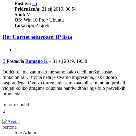
Postovi:
25
Pridružen/a:
21 sij 2019, 00:54
Spol:
M
OS:
Win 10 Pro / Ubuntu
Lokacija:
Zagreb
Re: Carnet eduroam IP lista
Citiraj
Post
Postao/la
Romano K
»
31 sij 2019, 19:38
Odlično... ma zanimalo me samo kako cijeli mrežni sustav
funkcionira... Brzina neta je stvarno impresivna, čak i dobro
raspoređena. Ovo za torrentanje sam znao ali sam morao probati i
vidjeti koliko drugima oduzima bandwidtha i nije bilo prevelikih
promjena.
ty for respond!
Vrh
bertone
Site Admin