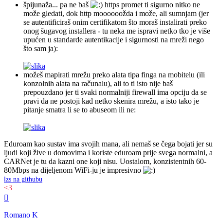
špijunaža... pa ne baš
https promet ti sigurno nitko ne
može gledati, dok http moooooožda i može, ali sumnjam (jer
se autentificiraš onim certifikatom što moraš instalirati preko
onog šugavog installera - tu neka me ispravi netko tko je više
upućen u standarde autentikacije i sigurnosti na mreži nego
što sam ja):
možeš mapirati mrežu preko alata tipa finga na mobitelu (ili
konzolnih alata na računalu), ali to ti isto nije baš
prepouzdano jer ti svaki normalniji firewall ima opciju da se
pravi da ne postoji kad netko skenira mrežu, a isto tako je
pitanje smatra li se to abuseom ili ne:
Eduroam kao sustav ima svojih mana, ali nemaš se čega bojati jer su
ljudi koji žive u domovima i koriste eduroam prije svega normalni, a
CARNet je tu da kazni one koji nisu. Uostalom, konzistentnih 60-
80Mbps na dijeljenom WiFi-ju je impresivno
lzs na githubu
<3
Vrh
Romano K