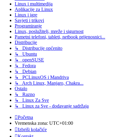
Linux i multimedija
Aplikacije za Linux
Linux i igre
Savjeti i trikovi
Programiranje
Linux, poslužitelj, mreže i sigurnost
Pametni telefoni, tableti, netbook prijenosnici...
Distribucije
↳ Distribucije općenito
↳ Ubuntu
↳ openSUSE
↳ Fedora
↳ Debian
↳ PCLinuxOS i Mandriva
↳ Arch Linux, Manjaro, Chakra...
Ostalo
↳ Razno
↳ Linux Za Sve
↳ Linux za Sve - dodavanje sadržaja
Početna
Vremenska zona:
UTC+01:00
Izbriši kolačiće
Kontakt