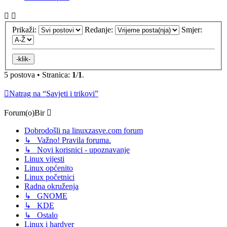
Prikaži:
Redanje:
Smjer:
5 postova • Stranica:
1
/
1
.
Natrag na “Savjeti i trikovi”
Forum(o)Bir
Dobrodošli na linuxzasve.com forum
↳ Važno! Pravila foruma.
↳ Novi korisnici - upoznavanje
Linux vijesti
Linux općenito
Linux početnici
Radna okruženja
↳ GNOME
↳ KDE
↳ Ostalo
Linux i hardver