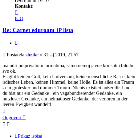
OS:
utuntu 19.10
Kontakt:
Kontaktiraj
korisnika/cu
ICQ
shrike
Re: Carnet eduroam IP lista
Citiraj
Post
Postao/la
shrike
»
31 sij 2019, 21:57
ma udri po privatnim torrentima, samo nemoj javne koristiti i bilo bu
sve ok.
Es gibt keinen Gott, kein Universum, keine menschliche Rasse, kein
irdisches Leben, keinen Himmel, keine Hölle. Es ist alles ein Traum
- ein grotesker und dummer Traum. Nichts existiert außer dir. Und
du bist nur ein Gedanke - ein vagabundierender Gedanke, ein
nutzloser Gedanke, ein heimatloser Gedanke, der verloren in der
leeren Ewigkeit wandelt!
Vrh
Odgovori
Prikaz ispisa