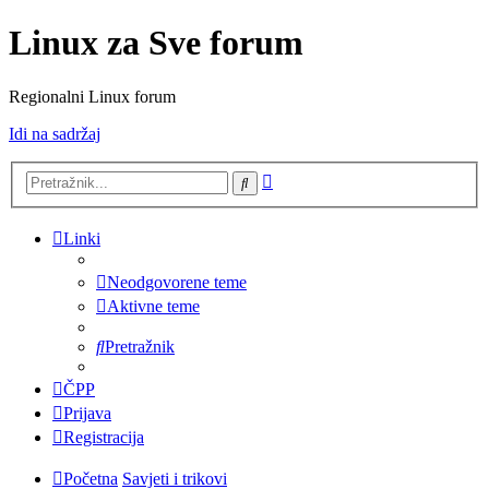
Linux za Sve forum
Regionalni Linux forum
Idi na sadržaj
Napredno
Pretražnik
pretraživanje
Linki
Neodgovorene teme
Aktivne teme
Pretražnik
ČPP
Prijava
Registracija
Početna
Savjeti i trikovi