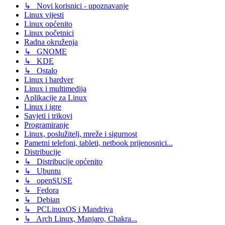
↳ Novi korisnici - upoznavanje
Linux vijesti
Linux općenito
Linux početnici
Radna okruženja
↳ GNOME
↳ KDE
↳ Ostalo
Linux i hardver
Linux i multimedija
Aplikacije za Linux
Linux i igre
Savjeti i trikovi
Programiranje
Linux, poslužitelj, mreže i sigurnost
Pametni telefoni, tableti, netbook prijenosnici...
Distribucije
↳ Distribucije općenito
↳ Ubuntu
↳ openSUSE
↳ Fedora
↳ Debian
↳ PCLinuxOS i Mandriva
↳ Arch Linux, Manjaro, Chakra...