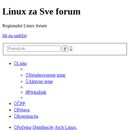
Linux za Sve forum
Regionalni Linux forum
Idi na sadržaj
Napredno
Pretražnik
pretraživanje
Linki
Neodgovorene teme
Aktivne teme
Pretražnik
ČPP
Prijava
Registracija
Početna
Distribucije
Arch Linux,