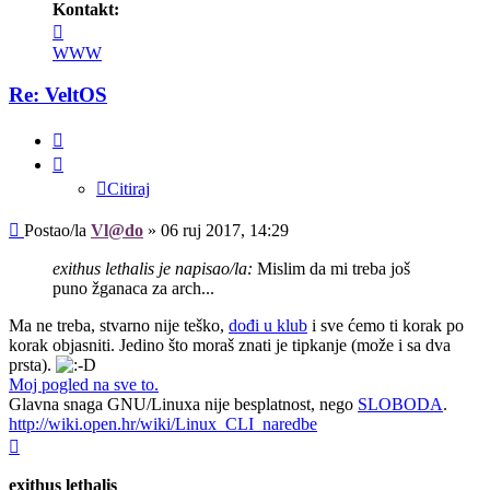
Kontakt:
Kontaktiraj
korisnika/cu
WWW
Vl@do
Re: VeltOS
Citiraj
Citiraj
Post
Postao/la
Vl@do
»
06 ruj 2017, 14:29
exithus lethalis je napisao/la:
Mislim da mi treba još
puno žganaca za arch...
Ma ne treba, stvarno nije teško,
dođi u klub
i sve ćemo ti korak po
korak objasniti. Jedino što moraš znati je tipkanje (može i sa dva
prsta).
Moj pogled na sve to.
Glavna snaga GNU/Linuxa nije besplatnost, nego
SLOBODA
.
http://wiki.open.hr/wiki/Linux_CLI_naredbe
Vrh
exithus lethalis