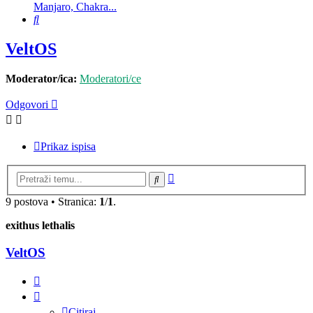
Manjaro, Chakra...
Pretražnik
VeltOS
Moderator/ica:
Moderatori/ce
Odgovori
Prikaz ispisa
Napredno
Pretražnik
pretraživanje
9 postova • Stranica:
1
/
1
.
exithus lethalis
VeltOS
Citiraj
Citiraj