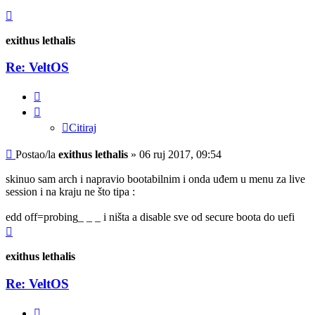
Vrh
exithus lethalis
Re: VeltOS
Citiraj
Citiraj
Post
Postao/la
exithus lethalis
»
06 ruj 2017, 09:54
skinuo sam arch i napravio bootabilnim i onda uđem u menu za live
session i na kraju ne što tipa :
edd off=probing_ _ _ i ništa a disable sve od secure boota do uefi
Vrh
exithus lethalis
Re: VeltOS
Citiraj