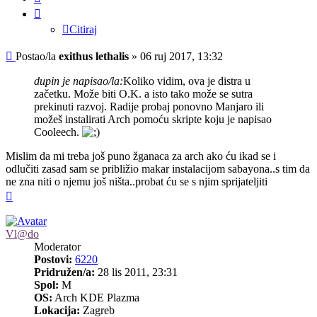
Citiraj
Post
Postao/la
exithus lethalis
»
06 ruj 2017, 13:32
dupin je napisao/la:
Koliko vidim, ova je distra u
začetku. Može biti O.K. a isto tako može se sutra
prekinuti razvoj. Radije probaj ponovno Manjaro ili
možeš instalirati Arch pomoću skripte koju je napisao
Cooleech.
Mislim da mi treba još puno žganaca za arch ako ću ikad se i
odlučiti zasad sam se približio makar instalacijom sabayona..s tim da
ne zna niti o njemu još ništa..probat ću se s njim sprijateljiti
Vrh
Vl@do
Moderator
Postovi:
6220
Pridružen/a:
28 lis 2011, 23:31
Spol:
M
OS:
Arch KDE Plazma
Lokacija:
Zagreb