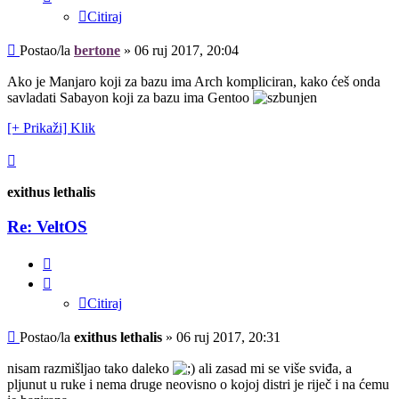
Citiraj
Post
Postao/la
bertone
»
06 ruj 2017, 20:04
Ako je Manjaro koji za bazu ima Arch kompliciran, kako ćeš onda
savladati Sabayon koji za bazu ima Gentoo
[+ Prikaži] Klik
Vrh
exithus lethalis
Re: VeltOS
Citiraj
Citiraj
Post
Postao/la
exithus lethalis
»
06 ruj 2017, 20:31
nisam razmišljao tako daleko
ali zasad mi se više sviđa, a
pljunut u ruke i nema druge neovisno o kojoj distri je riječ i na ćemu