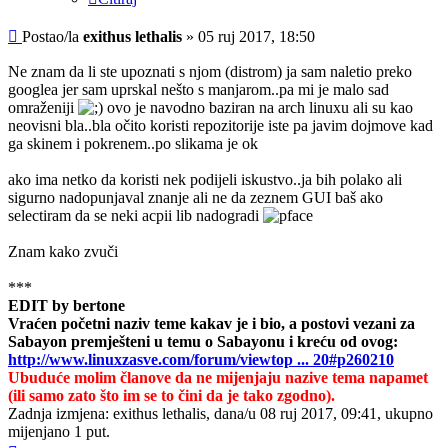
Post
Postao/la
exithus lethalis
»
05 ruj 2017, 18:50
Ne znam da li ste upoznati s njom (distrom) ja sam naletio preko
googlea jer sam uprskal nešto s manjarom..pa mi je malo sad
omraženiji
ovo je navodno baziran na arch linuxu ali su kao
neovisni bla..bla očito koristi repozitorije iste pa javim dojmove kad
ga skinem i pokrenem..po slikama je ok
ako ima netko da koristi nek podijeli iskustvo..ja bih polako ali
sigurno nadopunjaval znanje ali ne da zeznem GUI baš ako
selectiram da se neki acpii lib nadogradi
Znam kako zvuči
***
EDIT by bertone
Vraćen početni naziv teme kakav je i bio, a postovi vezani za
Sabayon premješteni u temu o Sabayonu i kreću od ovog:
http://www.linuxzasve.com/forum/viewtop ... 20#p260210
Ubuduće molim članove da ne mijenjaju nazive tema napamet
(ili samo zato što im se to čini da je tako zgodno).
Zadnja izmjena:
exithus lethalis
, dana/u 08 ruj 2017, 09:41, ukupno
mijenjano 1 put.