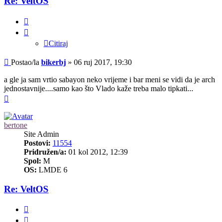
Re: VeltOS
Citiraj
Citiraj
Post
Postao/la
bikerbj
»
06 ruj 2017, 19:30
a gle ja sam vrtio sabayon neko vrijeme i bar meni se vidi da je arch
jednostavnije....samo kao što Vlado kaže treba malo tipkati...
Vrh
bertone
Site Admin
Postovi:
11554
Pridružen/a:
01 kol 2012, 12:39
Spol:
M
OS:
LMDE 6
Re: VeltOS
Citiraj