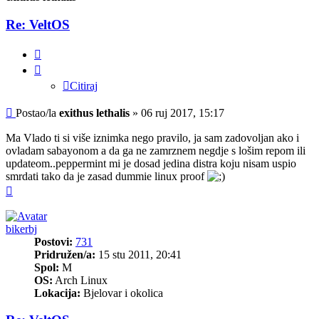
Re: VeltOS
Citiraj
Citiraj
Post
Postao/la
exithus lethalis
»
06 ruj 2017, 15:17
Ma Vlado ti si više iznimka nego pravilo, ja sam zadovoljan ako i
ovladam sabayonom a da ga ne zamrznem negdje s lošim repom ili
updateom..peppermint mi je dosad jedina distra koju nisam uspio
smrdati tako da je zasad dummie linux proof
Vrh
bikerbj
Postovi:
731
Pridružen/a:
15 stu 2011, 20:41
Spol:
M
OS:
Arch Linux
Lokacija:
Bjelovar i okolica