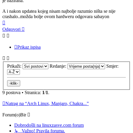
je bazirana.
A i nakon updatea kojeg nisam najbolje razumio ništa se nije
crashalo..možda bolje ovom hardweru odgovara sabayon
Vrh
Odgovori
Prikaz ispisa
Prikaži:
Redanje:
Smjer:
9 postova • Stranica:
1
/
1
.
Natrag na “Arch Linux, Manjaro, Chakra...”
Forum(o)Bir
Dobrodošli na linuxzasve.com forum
↳ Važno! Pravila foruma.