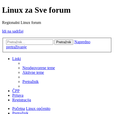
Linux za Sve forum
Regionalni Linux forum
Idi na sadržaj
Napredno
Pretražnik
pretraživanje
Linki
Neodgovorene teme
Aktivne teme
Pretražnik
ČPP
Prijava
Registracija
Početna
Linux općenito
Pretražnik