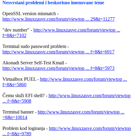
Nesvrstani problemi i beskorisno imenovane teme
OpenSSL version mismatch -
http://www.linuxzasve.com/forum/viewtop ... 29&t=11277
"dev number" -
http://www.linuxzasve.com/forum/viewtop ...
f=8&t=7102
Terminal sudo password problem -
http://www.linuxzasve.com/forum/viewtop ... f=8&t=6917
Akonadi Server Self-Test Kmail -
http://www.linuxzasve.com/forum/viewtop ... f=8&t=5973
Virtualbox PUEL -
http://www.linuxzasve.com/forum/viewtop ...
f=8&t=5860
Čemu služi EFI shell? -
http://www.linuxzasve.com/forum/viewtop
... f=8&t=5908
Terminal banner -
http://www.linuxzasve.com/forum/viewtop ...
=8&t=10014
Problem kod logiranja -
http://www.linuxzasve.com/forum/viewtop
... f=8&t=9789