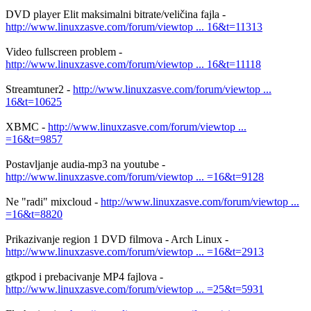
DVD player Elit maksimalni bitrate/veličina fajla -
http://www.linuxzasve.com/forum/viewtop ... 16&t=11313
Video fullscreen problem -
http://www.linuxzasve.com/forum/viewtop ... 16&t=11118
Streamtuner2 -
http://www.linuxzasve.com/forum/viewtop ...
16&t=10625
XBMC -
http://www.linuxzasve.com/forum/viewtop ...
=16&t=9857
Postavljanje audia-mp3 na youtube -
http://www.linuxzasve.com/forum/viewtop ... =16&t=9128
Ne "radi" mixcloud -
http://www.linuxzasve.com/forum/viewtop ...
=16&t=8820
Prikazivanje region 1 DVD filmova - Arch Linux -
http://www.linuxzasve.com/forum/viewtop ... =16&t=2913
gtkpod i prebacivanje MP4 fajlova -
http://www.linuxzasve.com/forum/viewtop ... =25&t=5931