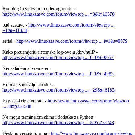
Running in software rendering mode -
http://www.linuxzasve.com/forum/viewtop ... =8&t=10578
pad sustava -
http://www.linuxzasve.com/forum/viewtop ...
=1&t=11334
serial -
http://www.linuxzasve.com/forum/viewtop ... f=1&t=8579
Kako preusmjeriti sistemske log-ove u /dev/null? -
http://www.linuxzasve.com/forum/viewtop ... f=1&t=9057
Neusklađenost vremena -
http://www.linuxzasve.com/forum/viewtop ... f=1&t=4983
Hotmail sam šalje poruke -
http://www.linuxzasve.com/forum/viewtop ... =29&t=6183
Expect skripta ne radi -
http://www.linuxzasve.com/forum/viewtop
... 88#p251588
Ne mogu terminalom skinuti dodatke za Python -
http://www.linuxzasve.com/forum/viewtop ... 62#p252743
Desktop verzija foruma -
http://www.linuxzasve.com/forum/viewtop