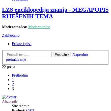
LZS enciklopedija znanja - MEGAPOPIS
RIJEŠENIH TEMA
Moderator/ica:
Moderatori/ce
Zaključano
Prikaz ispisa
Napredno
Pretražnik
pretraživanje
22 posta
Prethodna
1
2
3
Abzeenth
Site Admin
Postovi:
6502