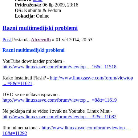
Pridružen/a:
06 lip 2009, 23:16
OS:
Kubuntu & Fedora
Lokacija:
Online
Razni multimedijski problemi
Post
Postao/la
Abzeenth
»
01 vel 2014, 20:53
Razni multimedijski problemi
YouTube downloader problem -
http://www.linuxzasve.com/forum/viewtop ... 16&t=11518
Kako instalirati Flash? -
http://www.linuxzasve.com/forum/viewtop
... =8&t=11621
DVD se ne učitava ispravno -
http://www.linuxzasve.com/forum/viewtop ... =8&t=11619
Ne poklapa mi se video i zvuk na Youtube_Linux Mint -
http://www.linuxzasve.com/forum/viewtop ... 32&t=11082
film mi nema tona -
http://www.linuxzasve.com/forum/viewtop ...
16&t=11292