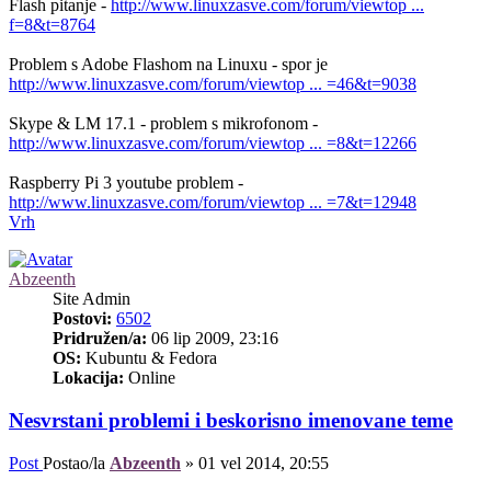
Flash pitanje -
http://www.linuxzasve.com/forum/viewtop ...
f=8&t=8764
Problem s Adobe Flashom na Linuxu - spor je
http://www.linuxzasve.com/forum/viewtop ... =46&t=9038
Skype & LM 17.1 - problem s mikrofonom -
http://www.linuxzasve.com/forum/viewtop ... =8&t=12266
Raspberry Pi 3 youtube problem -
http://www.linuxzasve.com/forum/viewtop ... =7&t=12948
Vrh
Abzeenth
Site Admin
Postovi:
6502
Pridružen/a:
06 lip 2009, 23:16
OS:
Kubuntu & Fedora
Lokacija:
Online
Nesvrstani problemi i beskorisno imenovane teme
Post
Postao/la
Abzeenth
»
01 vel 2014, 20:55