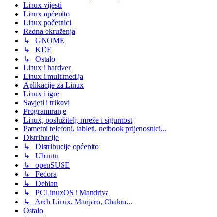
Linux vijesti
Linux općenito
Linux početnici
Radna okruženja
↳ GNOME
↳ KDE
↳ Ostalo
Linux i hardver
Linux i multimedija
Aplikacije za Linux
Linux i igre
Savjeti i trikovi
Programiranje
Linux, poslužitelj, mreže i sigurnost
Pametni telefoni, tableti, netbook prijenosnici...
Distribucije
↳ Distribucije općenito
↳ Ubuntu
↳ openSUSE
↳ Fedora
↳ Debian
↳ PCLinuxOS i Mandriva
↳ Arch Linux, Manjaro, Chakra...
Ostalo