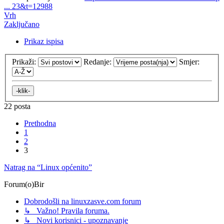
... 23&t=12988
Vrh
Zaključano
Prikaz ispisa
Prikaži:
Redanje:
Smjer:
22 posta
Prethodna
1
2
3
Natrag na “Linux općenito”
Forum(o)Bir
Dobrodošli na linuxzasve.com forum
↳ Važno! Pravila foruma.
↳ Novi korisnici - upoznavanje