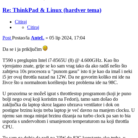
Re: ThinkPad & Linux (hardver tema)
Citiraj
Citiraj
Post
Postao/la
AnteL
»
05 lip 2024, 17:04
Da se i ja priključim
T590 s preglupim Intel i7-8565U (8) @ 4.600GHz. Kao što
vjerojatno znate, grije se ko sam vrag tako da ako radiš nešto što
zahtjeva 10s procesora u "punom gasu" isto ti je kao da imaš i neki
i5 jer ovaj throttla nazad na 12W. Da ne govorim koliko mi ide na
živce što u normalnom korištenju bez problema ide na 98C.
U prozorima se možeš igrat s throttlestop programom (koji je puno
bolji nego ovaj koji koristim na Fedori), tamo sam došao do
zaključka da laptop skroz lagano ubrzava ventilator i dok on
postigne brzinu koju treba laptop je već davno na manjem clocku. U
njemu san moga minjat brzinu dizanja na turbo clock pa san to bia
usporia s undervoltom i smanjenom temperaturom na koji throttla
CPU.
Tu sam ga dobia da radi na 23W do 82C konstanto ako treba, u