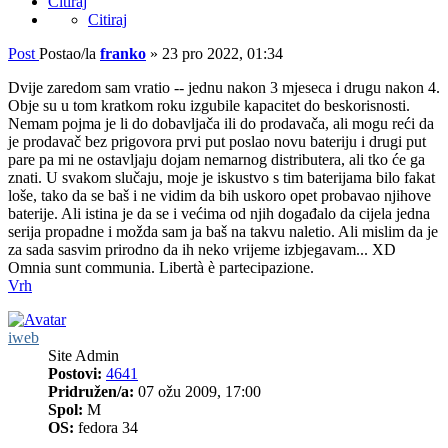
Citiraj
Citiraj
Post
Postao/la
franko
»
23 pro 2022, 01:34
Dvije zaredom sam vratio -- jednu nakon 3 mjeseca i drugu nakon 4.
Obje su u tom kratkom roku izgubile kapacitet do beskorisnosti.
Nemam pojma je li do dobavljača ili do prodavača, ali mogu reći da
je prodavač bez prigovora prvi put poslao novu bateriju i drugi put
pare pa mi ne ostavljaju dojam nemarnog distributera, ali tko će ga
znati. U svakom slučaju, moje je iskustvo s tim baterijama bilo fakat
loše, tako da se baš i ne vidim da bih uskoro opet probavao njihove
baterije. Ali istina je da se i većima od njih događalo da cijela jedna
serija propadne i možda sam ja baš na takvu naletio. Ali mislim da je
za sada sasvim prirodno da ih neko vrijeme izbjegavam... XD
Omnia sunt communia. Libertà è partecipazione.
Vrh
iweb
Site Admin
Postovi:
4641
Pridružen/a:
07 ožu 2009, 17:00
Spol:
M
OS:
fedora 34