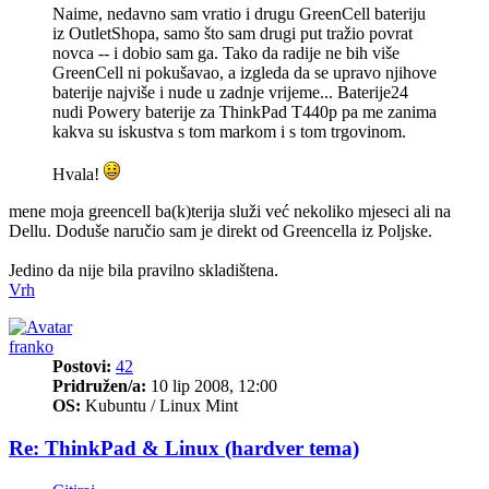
Naime, nedavno sam vratio i drugu GreenCell bateriju
iz OutletShopa, samo što sam drugi put tražio povrat
novca -- i dobio sam ga. Tako da radije ne bih više
GreenCell ni pokušavao, a izgleda da se upravo njihove
baterije najviše i nude u zadnje vrijeme... Baterije24
nudi Powery baterije za ThinkPad T440p pa me zanima
kakva su iskustva s tom markom i s tom trgovinom.
Hvala!
mene moja greencell ba(k)terija služi već nekoliko mjeseci ali na
Dellu. Doduše naručio sam je direkt od Greencella iz Poljske.
Jedino da nije bila pravilno skladištena.
Vrh
franko
Postovi:
42
Pridružen/a:
10 lip 2008, 12:00
OS:
Kubuntu / Linux Mint
Re: ThinkPad & Linux (hardver tema)