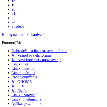
18
19
20
21
...
24
Sljedeća
Natrag na “Linux i hardver”
Forum(o)Bir
Dobrodošli na linuxzasve.com forum
↳ Važno! Pravila foruma.
↳ Novi korisnici - upoznavanje
Linux vijesti
Linux općenito
Linux početnici
Radna okruženja
↳ GNOME
↳ KDE
↳ Ostalo
Linux i hardver
Linux i multimedija
Aplikacije za Linux