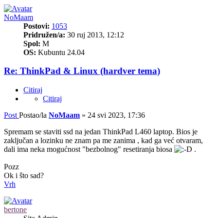
NoMaam
Postovi:
1053
Pridružen/a:
30 ruj 2013, 12:12
Spol:
M
OS:
Kubuntu 24.04
Re: ThinkPad & Linux (hardver tema)
Citiraj
Citiraj
Post
Postao/la
NoMaam
»
24 svi 2023, 17:36
Spremam se staviti ssd na jedan ThinkPad L460 laptop. Bios je
zaključan a lozinku ne znam pa me zanima , kad ga već otvaram,
dali ima neka mogućnost "bezbolnog" resetiranja biosa
.
Pozz
Ok i što sad?
Vrh
bertone