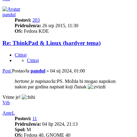
pandul
Postovi:
203
Pridružen/a:
26 srp 2015, 11:30
OS:
Fedora KDE
Re: ThinkPad & Linux (hardver tema)
Citiraj
Citiraj
Post
Postao/la
pandul
»
04 sij 2024, 01:00
bertone je napisao/la:
PS. Možda bi mogao napokon
nakon par godina napisati koji članak
Vrime je!
Vrh
AnteL
Postovi:
11
Pridružen/a:
04 lip 2024, 21:13
Spol:
M
OS:
Fedora 40, GNOME 40