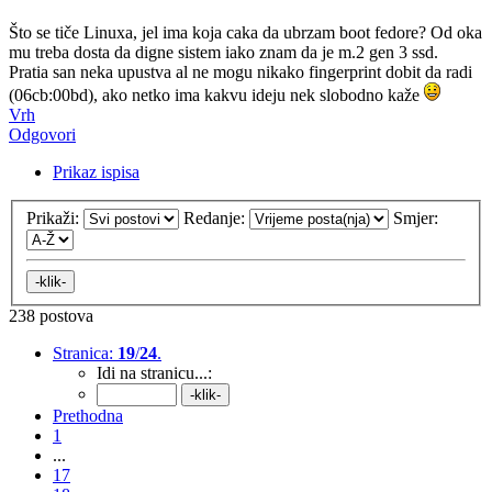
Što se tiče Linuxa, jel ima koja caka da ubrzam boot fedore? Od oka
mu treba dosta da digne sistem iako znam da je m.2 gen 3 ssd.
Pratia san neka upustva al ne mogu nikako fingerprint dobit da radi
(06cb:00bd), ako netko ima kakvu ideju nek slobodno kaže
Vrh
Odgovori
Prikaz ispisa
Prikaži:
Redanje:
Smjer:
238 postova
Stranica:
19
/
24
.
Idi na stranicu...:
Prethodna
1
...
17