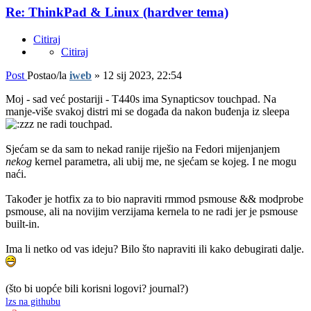
Re: ThinkPad & Linux (hardver tema)
Citiraj
Citiraj
Post
Postao/la
iweb
»
12 sij 2023, 22:54
Moj - sad već postariji - T440s ima Synapticsov touchpad. Na
manje-više svakoj distri mi se događa da nakon buđenja iz sleepa
ne radi touchpad.
Sjećam se da sam to nekad ranije riješio na Fedori mijenjanjem
nekog
kernel parametra, ali ubij me, ne sjećam se kojeg. I ne mogu
naći.
Također je hotfix za to bio napraviti rmmod psmouse && modprobe
psmouse, ali na novijim verzijama kernela to ne radi jer je psmouse
built-in.
Ima li netko od vas ideju? Bilo što napraviti ili kako debugirati dalje.
(što bi uopće bili korisni logovi? journal?)
lzs na githubu