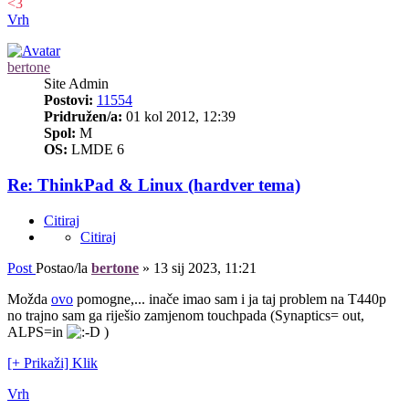
<3
Vrh
bertone
Site Admin
Postovi:
11554
Pridružen/a:
01 kol 2012, 12:39
Spol:
M
OS:
LMDE 6
Re: ThinkPad & Linux (hardver tema)
Citiraj
Citiraj
Post
Postao/la
bertone
»
13 sij 2023, 11:21
Možda
ovo
pomogne,... inače imao sam i ja taj problem na T440p
no trajno sam ga riješio zamjenom touchpada (Synaptics= out,
ALPS=in
)
[+ Prikaži] Klik
Vrh