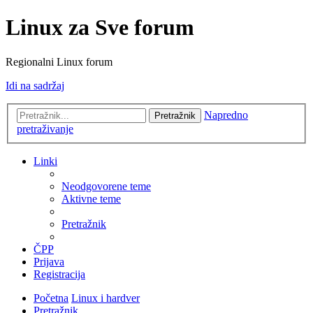
Linux za Sve forum
Regionalni Linux forum
Idi na sadržaj
Napredno
Pretražnik
pretraživanje
Linki
Neodgovorene teme
Aktivne teme
Pretražnik
ČPP
Prijava
Registracija
Početna
Linux i hardver
Pretražnik