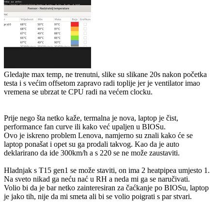
Gledajte max temp, ne trenutni, slike su slikane 20s nakon početka
testa i s većim offsetom zapravo radi toplije jer je ventilator imao
vremena se ubrzat te CPU radi na većem clocku.
Prije nego šta netko kaže, termalna je nova, laptop je čist,
performance fan curve ili kako već upaljen u BIOSu.
Ovo je iskreno problem Lenova, namjerno su znali kako će se
laptop ponašat i opet su ga prodali takvog. Kao da je auto
deklarirano da ide 300km/h a s 220 se ne može zaustaviti.
Hladnjak s T15 gen1 se može staviti, on ima 2 heatpipea umjesto 1.
Na sveto nikad ga neću nać u RH a neda mi ga se naručivati.
Volio bi da je bar netko zainteresiran za čaćkanje po BIOSu, laptop
je jako tih, nije da mi smeta ali bi se volio poigrati s par stvari.