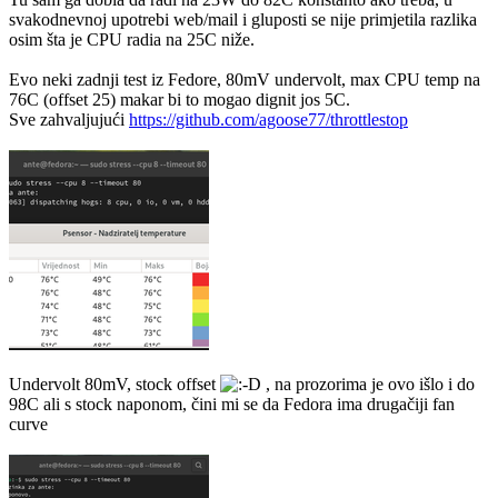
svakodnevnoj upotrebi web/mail i gluposti se nije primjetila razlika
osim šta je CPU radia na 25C niže.
Evo neki zadnji test iz Fedore, 80mV undervolt, max CPU temp na
76C (offset 25) makar bi to mogao dignit jos 5C.
Sve zahvaljujući
https://github.com/agoose77/throttlestop
Undervolt 80mV, stock offset
, na prozorima je ovo išlo i do
98C ali s stock naponom, čini mi se da Fedora ima drugačiji fan
curve