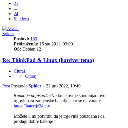
21
...
24
Sljedeća
Spider
Postovi:
189
Pridružen/a:
15 stu 2011, 09:00
OS:
Debian 12
Re: ThinkPad & Linux (hardver tema)
Citiraj
Citiraj
Post
Postao/la
Spider
»
22 pro 2022, 10:40
franko je napisao/la:
Netko je ovdje spominjao ovu
trgovinu za zamjenske baterije, ako se ne varam:
https://baterije24.eu/
Možete li mi potvrditi da je trgovina pouzdana i da
prodaju dobre baterije?