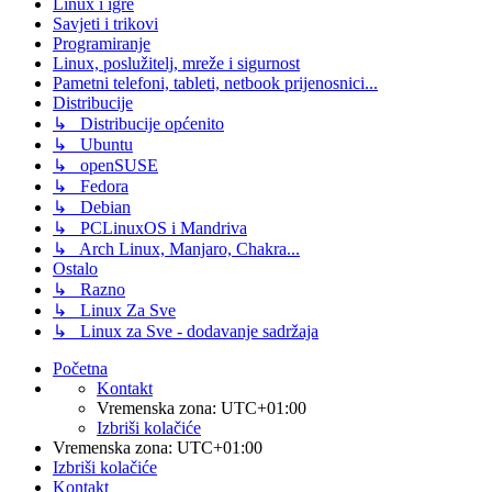
Linux i igre
Savjeti i trikovi
Programiranje
Linux, poslužitelj, mreže i sigurnost
Pametni telefoni, tableti, netbook prijenosnici...
Distribucije
↳ Distribucije općenito
↳ Ubuntu
↳ openSUSE
↳ Fedora
↳ Debian
↳ PCLinuxOS i Mandriva
↳ Arch Linux, Manjaro, Chakra...
Ostalo
↳ Razno
↳ Linux Za Sve
↳ Linux za Sve - dodavanje sadržaja
Početna
Kontakt
Vremenska zona:
UTC+01:00
Izbriši kolačiće
Vremenska zona:
UTC+01:00
Izbriši kolačiće
Kontakt