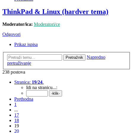
ThinkPad & Linux (hardver tema)
Moderator/ica:
Moderatori/ce
Odgovori
Prikaz ispisa
Napredno
Pretražnik
pretraživanje
238 postova
Stranica:
19
/
24
.
Idi na stranicu...:
Prethodna
1
...
17
18
19
20