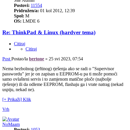
Site Admin
Postovi:
11554
Pridružen/a:
01 kol 2012, 12:39
Spol:
M
OS:
LMDE 6
Re: ThinkPad & Linux (hardver tema)
Citiraj
Citiraj
Post
Postao/la
bertone
»
25 svi 2023, 07:54
Nema bezbolnog (jeftinog) rješenja ako se radi o "Supervisor
passwordu" jer je on zapisan u EEPROM-u pa ti može pomoći
samo ovlašteni servis i to zamjenom matične ploče (najbolje
rješenje) ili da odleme EEPROM, flashaju ga i vrate natrag (nekad
uspiju, nekad ne).
[+ Prikaži] Klik
Vrh
NoMaam
Postovi:
1053