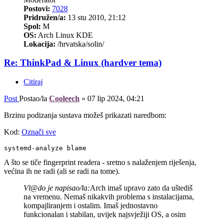
Postovi:
7028
Pridružen/a:
13 stu 2010, 21:12
Spol:
M
OS:
Arch Linux KDE
Lokacija:
/hrvatska/solin/
Re: ThinkPad & Linux (hardver tema)
Citiraj
Post
Postao/la
Cooleech
»
07 lip 2024, 04:21
Brzinu podizanja sustava možeš prikazati naredbom:
Kod:
Označi sve
systemd-analyze blame
A što se tiče fingerprint readera - sretno s nalaženjem riješenja,
većina ih ne radi (ali se radi na tome).
Vl@do je napisao/la:
Arch imaš upravo zato da uštediš
na vremenu. Nemaš nikakvih problema s instalacijama,
kompajliranjem i ostalim. Imaš jednostavno
funkcionalan i stabilan, uvijek najsvježiji OS, a osim