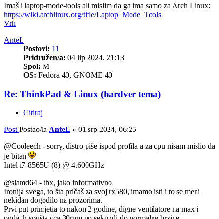
Imaš i laptop-mode-tools ali mislim da ga ima samo za Arch Linux:
https://wiki.archlinux.org/title/Laptop_Mode_Tools
Vrh
AnteL
Postovi:
11
Pridružen/a:
04 lip 2024, 21:13
Spol:
M
OS:
Fedora 40, GNOME 40
Re: ThinkPad & Linux (hardver tema)
Citiraj
Post
Postao/la
AnteL
»
01 srp 2024, 06:25
@Cooleech - sorry, distro piše ispod profila a za cpu nisam mislio da
je bitan
Intel i7-8565U (8) @ 4.600GHz
@slamd64 - thx, jako informativno
Ironija svega, to šta pričaš za svoj rx580, imamo isti i to se meni
nekidan dogodilo na prozorima.
Prvi put primjetia to nakon 2 godine, digne ventilatore na max i
onda ih spušta cca 30rpm po sekundi do normalne brzine