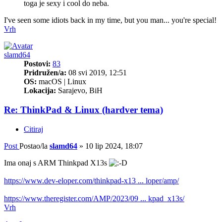
toga je sexy i cool do neba.
I've seen some idiots back in my time, but you man... you're special!
Vrh
slamd64
Postovi:
83
Pridružen/a:
08 svi 2019, 12:51
OS:
macOS | Linux
Lokacija:
Sarajevo, BiH
Re: ThinkPad & Linux (hardver tema)
Citiraj
Post
Postao/la
slamd64
»
10 lip 2024, 18:07
Ima onaj s ARM Thinkpad X13s
https://www.dev-eloper.com/thinkpad-x13 ... loper/amp/
https://www.theregister.com/AMP/2023/09 ... kpad_x13s/
Vrh