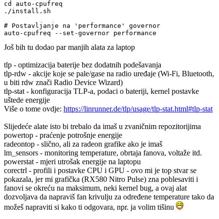
cd auto-cpufreq

./install.sh

# Postavljanje na 'performance' governor

Još bih tu dodao par manjih alata za laptop
tlp - optimizacija baterije bez dodatnih podešavanja
tlp-rdw - akcije koje se pale/gase na radio uređaje (Wi-Fi, Bluetooth,
u biti rdw znači Radio Device Wizard)
tlp-stat - konfiguracija TLP-a, podaci o bateriji, kernel postavke
uštede energije
Više o tome ovdje:
https://linrunner.de/tlp/usage/tlp-stat.html#tlp-stat
Slijedeće alate isto bi trebalo da imaš u zvaničnim repozitorijima
powertop - praćenje potrošnje energije
radeontop - slično, ali za radeon grafike ako je imaš
lm_sensors - monitoring temperature, obrtaja fanova, voltaže itd.
powerstat - mjeri utrošak energije na laptopu
corectrl - profili i postavke CPU i GPU - ovo mi je top stvar se
pokazala, jer mi grafička (RX580 Nitro Pulse) zna poblesaviti i
fanovi se okreću na maksimum, neki kernel bug, a ovaj alat
dozvoljava da napraviš fan krivulju za određene temperature tako da
možeš napraviti si kako ti odgovara, npr. ja volim tišinu