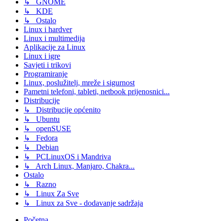
↳ GNOME
↳ KDE
↳ Ostalo
Linux i hardver
Linux i multimedija
Aplikacije za Linux
Linux i igre
Savjeti i trikovi
Programiranje
Linux, poslužitelj, mreže i sigurnost
Pametni telefoni, tableti, netbook prijenosnici...
Distribucije
↳ Distribucije općenito
↳ Ubuntu
↳ openSUSE
↳ Fedora
↳ Debian
↳ PCLinuxOS i Mandriva
↳ Arch Linux, Manjaro, Chakra...
Ostalo
↳ Razno
↳ Linux Za Sve
↳ Linux za Sve - dodavanje sadržaja
Početna