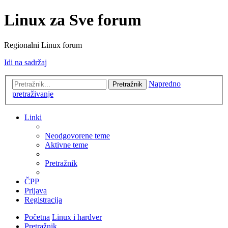
Linux za Sve forum
Regionalni Linux forum
Idi na sadržaj
Napredno
Pretražnik
pretraživanje
Linki
Neodgovorene teme
Aktivne teme
Pretražnik
ČPP
Prijava
Registracija
Početna
Linux i hardver
Pretražnik