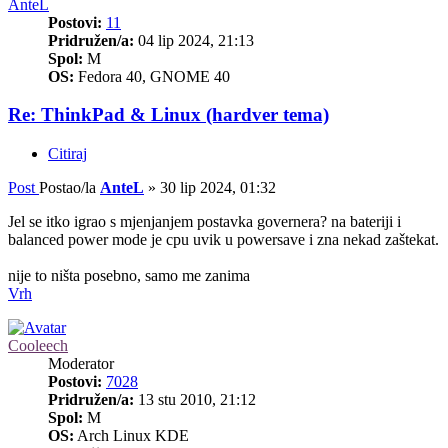
AnteL
Postovi:
11
Pridružen/a:
04 lip 2024, 21:13
Spol:
M
OS:
Fedora 40, GNOME 40
Re: ThinkPad & Linux (hardver tema)
Citiraj
Post
Postao/la
AnteL
»
30 lip 2024, 01:32
Jel se itko igrao s mjenjanjem postavka governera? na bateriji i
balanced power mode je cpu uvik u powersave i zna nekad zaštekat.
nije to ništa posebno, samo me zanima
Vrh
Cooleech
Moderator
Postovi:
7028
Pridružen/a:
13 stu 2010, 21:12
Spol:
M
OS:
Arch Linux KDE