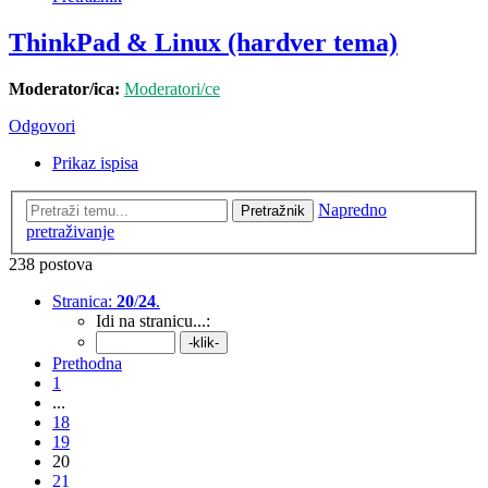
ThinkPad & Linux (hardver tema)
Moderator/ica:
Moderatori/ce
Odgovori
Prikaz ispisa
Napredno
Pretražnik
pretraživanje
238 postova
Stranica:
20
/
24
.
Idi na stranicu...:
Prethodna
1
...
18
19
20
21