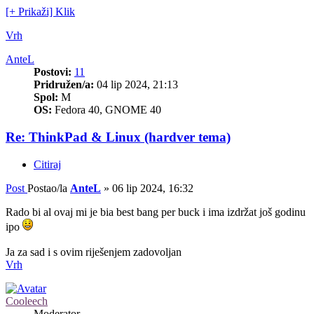
[+ Prikaži] Klik
Vrh
AnteL
Postovi:
11
Pridružen/a:
04 lip 2024, 21:13
Spol:
M
OS:
Fedora 40, GNOME 40
Re: ThinkPad & Linux (hardver tema)
Citiraj
Post
Postao/la
AnteL
»
06 lip 2024, 16:32
Rado bi al ovaj mi je bia best bang per buck i ima izdržat još godinu
ipo
Ja za sad i s ovim riješenjem zadovoljan
Vrh
Cooleech
Moderator