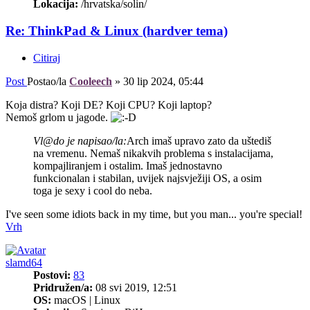
Lokacija:
/hrvatska/solin/
Re: ThinkPad & Linux (hardver tema)
Citiraj
Post
Postao/la
Cooleech
»
30 lip 2024, 05:44
Koja distra? Koji DE? Koji CPU? Koji laptop?
Nemoš grlom u jagode.
Vl@do je napisao/la:
Arch imaš upravo zato da uštediš
na vremenu. Nemaš nikakvih problema s instalacijama,
kompajliranjem i ostalim. Imaš jednostavno
funkcionalan i stabilan, uvijek najsvježiji OS, a osim
toga je sexy i cool do neba.
I've seen some idiots back in my time, but you man... you're special!
Vrh
slamd64
Postovi:
83
Pridružen/a:
08 svi 2019, 12:51
OS:
macOS | Linux