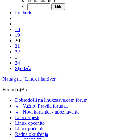
Idi na stranicu...:
Prethodna
1
...
18
19
20
21
22
...
24
Sljedeća
Natrag na “Linux i hardver”
Forum(o)Bir
Dobrodošli na linuxzasve.com forum
↳ Važno! Pravila foruma.
↳ Novi korisnici - upoznavanje
Linux vijesti
Linux općenito
Linux početnici
Radna okruženja