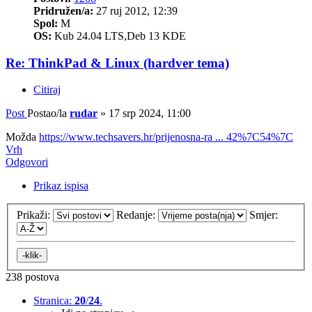
Pridružen/a:
27 ruj 2012, 12:39
Spol:
M
OS:
Kub 24.04 LTS,Deb 13 KDE
Re: ThinkPad & Linux (hardver tema)
Citiraj
Post
Postao/la
rudar
»
17 srp 2024, 11:00
Možda
https://www.techsavers.hr/prijenosna-ra ... 42%7C54%7C
Vrh
Odgovori
Prikaz ispisa
Prikaži:
Redanje:
Smjer:
238 postova
Stranica:
20
/
24
.