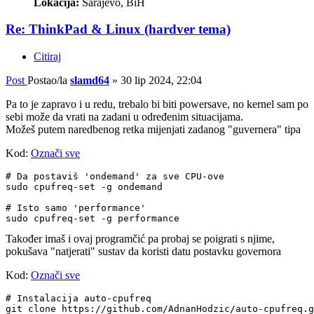
Lokacija:
Sarajevo, BiH
Re: ThinkPad & Linux (hardver tema)
Citiraj
Post
Postao/la
slamd64
»
30 lip 2024, 22:04
Pa to je zapravo i u redu, trebalo bi biti powersave, no kernel sam po
sebi može da vrati na zadani u određenim situacijama.
Možeš putem naredbenog retka mijenjati zadanog "guvernera" tipa
Kod:
Označi sve
# Da postaviš 'ondemand' za sve CPU-ove

sudo cpufreq-set -g ondemand

# Isto samo 'performance'

Također imaš i ovaj programčić pa probaj se poigrati s njime,
pokušava "natjerati" sustav da koristi datu postavku governora
Kod:
Označi sve
# Instalacija auto-cpufreq

git clone https://github.com/AdnanHodzic/auto-cpufreq.g