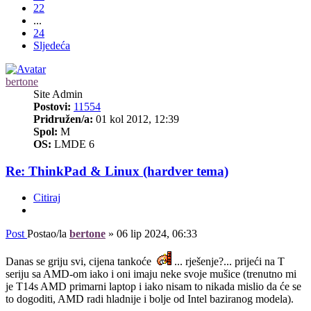
22
...
24
Sljedeća
bertone
Site Admin
Postovi:
11554
Pridružen/a:
01 kol 2012, 12:39
Spol:
M
OS:
LMDE 6
Re: ThinkPad & Linux (hardver tema)
Citiraj
Post
Postao/la
bertone
»
06 lip 2024, 06:33
Danas se griju svi, cijena tankoće
... rješenje?... prijeći na T
seriju sa AMD-om iako i oni imaju neke svoje mušice (trenutno mi
je T14s AMD primarni laptop i iako nisam to nikada mislio da će se
to dogoditi, AMD radi hladnije i bolje od Intel baziranog modela).