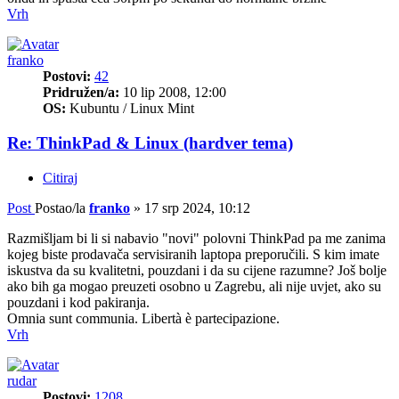
Vrh
franko
Postovi:
42
Pridružen/a:
10 lip 2008, 12:00
OS:
Kubuntu / Linux Mint
Re: ThinkPad & Linux (hardver tema)
Citiraj
Post
Postao/la
franko
»
17 srp 2024, 10:12
Razmišljam bi li si nabavio "novi" polovni ThinkPad pa me zanima
kojeg biste prodavača servisiranih laptopa preporučili. S kim imate
iskustva da su kvalitetni, pouzdani i da su cijene razumne? Još bolje
ako bih ga mogao preuzeti osobno u Zagrebu, ali nije uvjet, ako su
pouzdani i kod pakiranja.
Omnia sunt communia. Libertà è partecipazione.
Vrh
rudar
Postovi:
1208