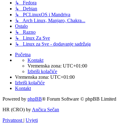
↳ Fedora
↳ Debian
↳ PCLinuxOS i Mandriva
↳ Arch Linux, Manjaro, Chakra...
Ostalo
↳ Razno
↳ Linux Za Sve
↳ Linux za Sve - dodavanje sadržaja
Početna
Kontakt
Vremenska zona:
UTC+01:00
Izbriši kolačiće
Vremenska zona:
UTC+01:00
Izbriši kolačiće
Kontakt
Powered by
phpBB
® Forum Software © phpBB Limited
HR (CRO) by
Ančica Sečan
Privatnost
|
Uvjeti