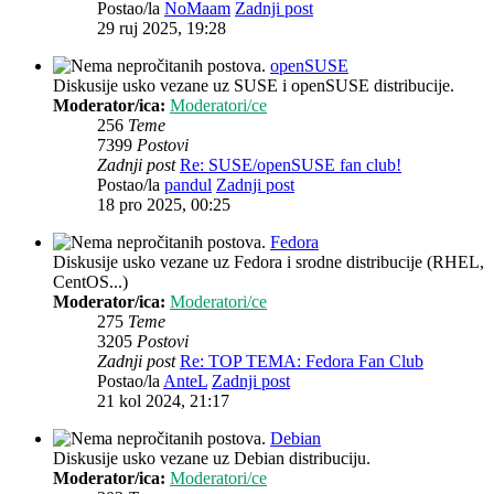
Postao/la
NoMaam
Zadnji post
29 ruj 2025, 19:28
openSUSE
Diskusije usko vezane uz SUSE i openSUSE distribucije.
Moderator/ica:
Moderatori/ce
256
Teme
7399
Postovi
Zadnji post
Re: SUSE/openSUSE fan club!
Postao/la
pandul
Zadnji post
18 pro 2025, 00:25
Fedora
Diskusije usko vezane uz Fedora i srodne distribucije (RHEL,
CentOS...)
Moderator/ica:
Moderatori/ce
275
Teme
3205
Postovi
Zadnji post
Re: TOP TEMA: Fedora Fan Club
Postao/la
AnteL
Zadnji post
21 kol 2024, 21:17
Debian
Diskusije usko vezane uz Debian distribuciju.
Moderator/ica:
Moderatori/ce