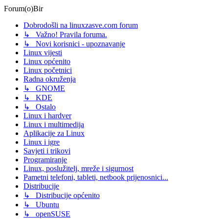
Forum(o)Bir
Dobrodošli na linuxzasve.com forum
↳ Važno! Pravila foruma.
↳ Novi korisnici - upoznavanje
Linux vijesti
Linux općenito
Linux početnici
Radna okruženja
↳ GNOME
↳ KDE
↳ Ostalo
Linux i hardver
Linux i multimedija
Aplikacije za Linux
Linux i igre
Savjeti i trikovi
Programiranje
Linux, poslužitelj, mreže i sigurnost
Pametni telefoni, tableti, netbook prijenosnici...
Distribucije
↳ Distribucije općenito
↳ Ubuntu
↳ openSUSE