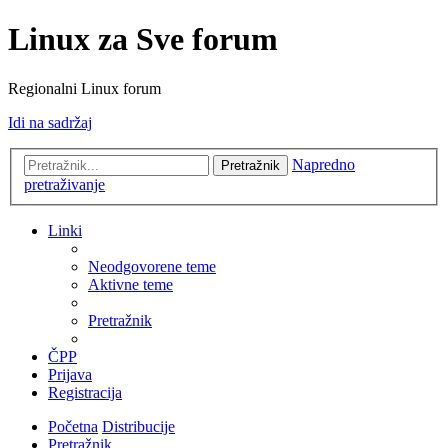
Linux za Sve forum
Regionalni Linux forum
Idi na sadržaj
Napredno
Pretražnik
pretraživanje
Linki
Neodgovorene teme
Aktivne teme
Pretražnik
ČPP
Prijava
Registracija
Početna
Distribucije
Pretražnik