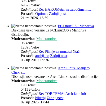
303
Teme
6962
Postovi
Zadnji post
Re: HAKOMetar ne započima m...
Postao/la
Optimus
Zadnji post
21 tra 2026, 16:59
PCLinuxOS i Mandriva
Diskusije usko vezane uz PCLinuxOS i Mandriva
distribuciju.
Moderator/ica:
Moderatori/ce
98
Teme
1259
Postovi
Zadnji post
Re: Pitanje za mmc/sd čitač...
Postao/la
andrijano
Zadnji post
05 srp 2019, 09:36
Arch Linux, Manjaro,
Chakra...
Diskusije usko vezane uz Arch Linux i srodne distribucije.
Moderator/ica:
Moderatori/ce
190
Teme
5411
Postovi
Zadnji post
Re: TOP TEMA: Arch fan club
Postao/la
bikerbj
Zadnji post
02 srp 2026, 17:44