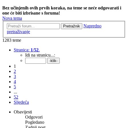
Bez učinjenih ovih prvih koraka, na teme se neće odgovarati i
one će biti izbrisane s foruma!
Nova tema
Napredno
Pretražnik
pretraživanje
1283 teme
Stranica:
1
/
52
.
Idi na stranicu...:
1
2
3
4
5
...
52
Sljedeća
Obavijesti
Odgovori
Pogledano
Zadnji post