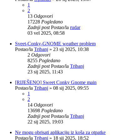
1
2
13
Odgovori
17228
Pogledano
Zadnji post
Postao/la
rudar
03 vel 2025, 08:58
Sveet-Conky-GNOME weather problem
Postao/la
Tribanj
»
23 sij 2025, 10:38
2
Odgovori
8255
Pogledano
Zadnji post
Postao/la
Tribanj
23 sij 2025, 11:43
[RIJEŠENO] Sweet Conky Gnome main
Postao/la
Tribanj
»
08 sij 2025, 09:55
1
2
14
Odgovori
13698
Pogledano
Zadnji post
Postao/la
Tribanj
22 sij 2025, 19:03
Ne mogu obrisati aplikaciju iz koša za otpatke
Postao/la
Tribanj
»
18 sij 2025, 18:52