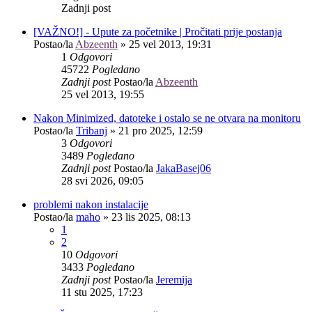
Zadnji post
[VAŽNO!] - Upute za početnike | Pročitati prije postanja
Postao/la
Abzeenth
»
25 vel 2013, 19:31
1
Odgovori
45722
Pogledano
Zadnji post
Postao/la
Abzeenth
25 vel 2013, 19:55
Nakon Minimized, datoteke i ostalo se ne otvara na monitoru
Postao/la
Tribanj
»
21 pro 2025, 12:59
3
Odgovori
3489
Pogledano
Zadnji post
Postao/la
JakaBasej06
28 svi 2026, 09:05
problemi nakon instalacije
Postao/la
maho
»
23 lis 2025, 08:13
1
2
10
Odgovori
3433
Pogledano
Zadnji post
Postao/la
Jeremija
11 stu 2025, 17:23