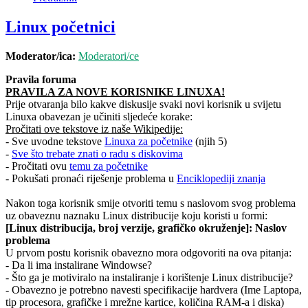
Linux početnici
Moderator/ica:
Moderatori/ce
Pravila foruma
PRAVILA ZA NOVE KORISNIKE LINUXA!
Prije otvaranja bilo kakve diskusije svaki novi korisnik u svijetu
Linuxa obavezan je učiniti sljedeće korake:
Pročitati ove tekstove iz naše Wikipedije:
- Sve uvodne tekstove
Linuxa za početnike
(njih 5)
-
Sve što trebate znati o radu s diskovima
- Pročitati ovu
temu za početnike
- Pokušati pronaći riješenje problema u
Enciklopediji znanja
Nakon toga korisnik smije otvoriti temu s naslovom svog problema
uz obaveznu naznaku Linux distribucije koju koristi u formi:
[Linux distribucija, broj verzije, grafičko okruženje]: Naslov
problema
U prvom postu korisnik obavezno mora odgovoriti na ova pitanja:
- Da li ima instalirane Windowse?
- Što ga je motiviralo na instaliranje i korištenje Linux distribucije?
- Obavezno je potrebno navesti specifikacije hardvera (Ime Laptopa,
tip procesora, grafičke i mrežne kartice, količina RAM-a i diska)