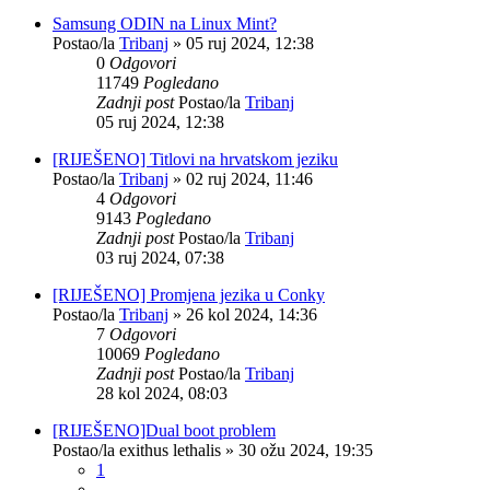
Samsung ODIN na Linux Mint?
Postao/la
Tribanj
»
05 ruj 2024, 12:38
0
Odgovori
11749
Pogledano
Zadnji post
Postao/la
Tribanj
05 ruj 2024, 12:38
[RIJEŠENO] Titlovi na hrvatskom jeziku
Postao/la
Tribanj
»
02 ruj 2024, 11:46
4
Odgovori
9143
Pogledano
Zadnji post
Postao/la
Tribanj
03 ruj 2024, 07:38
[RIJEŠENO] Promjena jezika u Conky
Postao/la
Tribanj
»
26 kol 2024, 14:36
7
Odgovori
10069
Pogledano
Zadnji post
Postao/la
Tribanj
28 kol 2024, 08:03
[RIJEŠENO]Dual boot problem
Postao/la
exithus lethalis
»
30 ožu 2024, 19:35
1
...