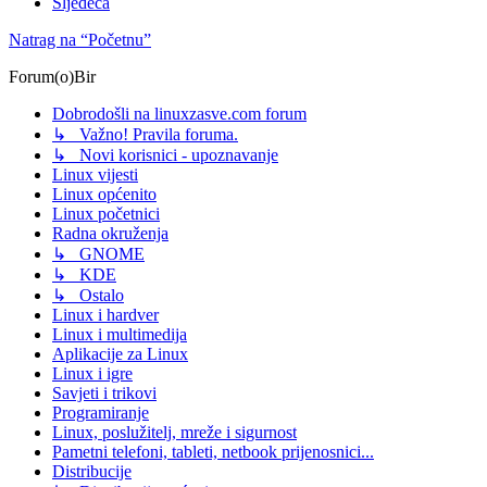
Sljedeća
Natrag na “Početnu”
Forum(o)Bir
Dobrodošli na linuxzasve.com forum
↳ Važno! Pravila foruma.
↳ Novi korisnici - upoznavanje
Linux vijesti
Linux općenito
Linux početnici
Radna okruženja
↳ GNOME
↳ KDE
↳ Ostalo
Linux i hardver
Linux i multimedija
Aplikacije za Linux
Linux i igre
Savjeti i trikovi
Programiranje
Linux, poslužitelj, mreže i sigurnost
Pametni telefoni, tableti, netbook prijenosnici...
Distribucije