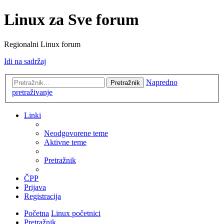
Linux za Sve forum
Regionalni Linux forum
Idi na sadržaj
Napredno
Pretražnik
pretraživanje
Linki
Neodgovorene teme
Aktivne teme
Pretražnik
ČPP
Prijava
Registracija
Početna
Linux početnici
Pretražnik