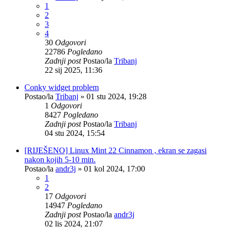
1
2
3
4
30
Odgovori
22786
Pogledano
Zadnji post
Postao/la
Tribanj
22 sij 2025, 11:36
Conky widget problem
Postao/la
Tribanj
»
01 stu 2024, 19:28
1
Odgovori
8427
Pogledano
Zadnji post
Postao/la
Tribanj
04 stu 2024, 15:54
[RIJEŠENO] Linux Mint 22 Cinnamon , ekran se zagasi
nakon kojih 5-10 min.
Postao/la
andr3j
»
01 kol 2024, 17:00
1
2
17
Odgovori
14947
Pogledano
Zadnji post
Postao/la
andr3j
02 lis 2024, 21:07