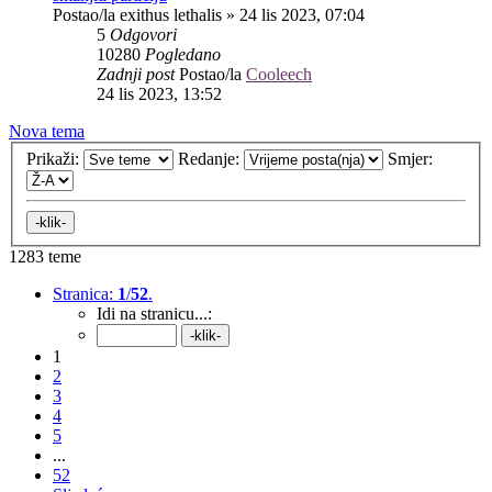
Postao/la
exithus lethalis
»
24 lis 2023, 07:04
5
Odgovori
10280
Pogledano
Zadnji post
Postao/la
Cooleech
24 lis 2023, 13:52
Nova tema
Prikaži:
Redanje:
Smjer:
1283 teme
Stranica:
1
/
52
.
Idi na stranicu...:
1
2
3
4
5
...
52