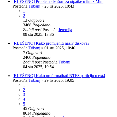
[RIJEŠENO] Problem s košom za otpatke u linux Mint
Postao/la
Tribanj
»
28 lis 2025, 10:43
1
2
13
Odgovori
3468
Pogledano
Zadnji post
Postao/la
Jeremija
09 stu 2025, 13:36
[RIJEŠENO] Kako promijeniti naziv diskova?
Postao/la
Tribanj
»
01 stu 2025, 10:40
7
Odgovori
2460
Pogledano
Zadnji post
Postao/la
Tribanj
04 stu 2025, 10:54
[RIJEŠENO] Kako preformatirati NTFS particiju u ext4
Postao/la
Tribanj
»
29 lis 2025, 19:05
1
2
3
4
5
45
Odgovori
8614
Pogledano