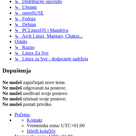
↳ Distribucije općenito
↳ Ubuntu
↳ openSUSE
↳ Fedora
↳ Debian
↳ PCLinuxOS i Mandriva
↳ Arch Linux, Manjaro, Chakra...
Ostalo
↳ Razno
↳ Linux Za Sve
↳ Linux za Sve - dodavanje sadržaja
Dopuštenja
Ne možeš
započinjati nove teme.
Ne možeš
odgovarati na postove.
Ne možeš
uređivati svoje postove.
Ne možeš
izbrisati svoje postove.
Ne možeš
postati privitke.
Početna
Kontakt
Vremenska zona:
UTC+01:00
Izbriši kolačiće