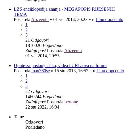
LZS enciklopedija znanja - MEGAPOPIS RIJEŠENIH
TEMA
Postao/la
Abzeenth
»
01 vel 2014, 20:23
» u
Linux općenito
1
2
3
21
Odgovori
1810026
Pogledano
Zadnji post
Postao/la
Abzeenth
01 vel 2014, 20:55
Upute za postanje slika, videa i URL-ova na forum
Postao/la
max360se
»
15 stu 2013, 16:57
» u
Linux općenito
1
2
3
22
Odgovori
1460244
Pogledano
Zadnji post
Postao/la
bertone
22 stu 2022, 16:04
Teme
Odgovori
Pogledano