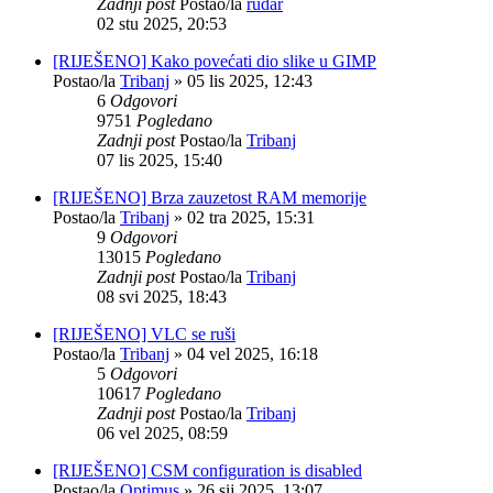
Zadnji post
Postao/la
rudar
02 stu 2025, 20:53
[RIJEŠENO] Kako povećati dio slike u GIMP
Postao/la
Tribanj
»
05 lis 2025, 12:43
6
Odgovori
9751
Pogledano
Zadnji post
Postao/la
Tribanj
07 lis 2025, 15:40
[RIJEŠENO] Brza zauzetost RAM memorije
Postao/la
Tribanj
»
02 tra 2025, 15:31
9
Odgovori
13015
Pogledano
Zadnji post
Postao/la
Tribanj
08 svi 2025, 18:43
[RIJEŠENO] VLC se ruši
Postao/la
Tribanj
»
04 vel 2025, 16:18
5
Odgovori
10617
Pogledano
Zadnji post
Postao/la
Tribanj
06 vel 2025, 08:59
[RIJEŠENO] CSM configuration is disabled
Postao/la
Optimus
»
26 sij 2025, 13:07