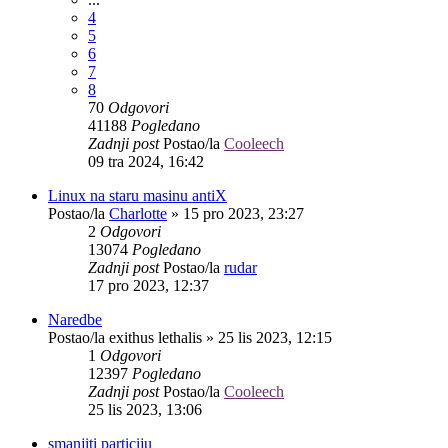
4
5
6
7
8
70
Odgovori
41188
Pogledano
Zadnji post
Postao/la
Cooleech
09 tra 2024, 16:42
Linux na staru masinu antiX
Postao/la
Charlotte
»
15 pro 2023, 23:27
2
Odgovori
13074
Pogledano
Zadnji post
Postao/la
rudar
17 pro 2023, 12:37
Naredbe
Postao/la
exithus lethalis
»
25 lis 2023, 12:15
1
Odgovori
12397
Pogledano
Zadnji post
Postao/la
Cooleech
25 lis 2023, 13:06
smanjiti particiju