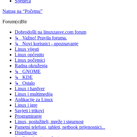
Sljedeća
Natrag na “Početnu”
Forum(o)Bir
Dobrodošli na linuxzasve.com forum
↳ Važno! Pravila foruma.
↳ Novi korisnici - upoznavanje
Linux vijesti
Linux općenito
Linux početnici
Radna okruženja
↳ GNOME
↳ KDE
↳ Ostalo
Linux i hardver
Linux i multimedija
Aplikacije za Linux
Linux i igre
Savjeti i trikovi
Programiranje
Linux, poslužitelj, mreže i sigurnost
Pametni telefoni, tableti, netbook prijenosnici...
Distribucije