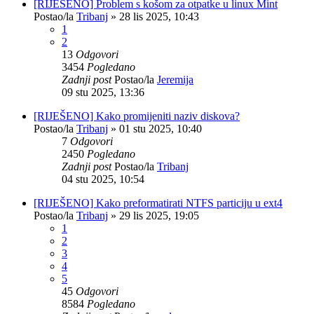
[RIJEŠENO] Problem s košom za otpatke u linux Mint
Postao/la
Tribanj
»
28 lis 2025, 10:43
1
2
13
Odgovori
3454
Pogledano
Zadnji post
Postao/la
Jeremija
09 stu 2025, 13:36
[RIJEŠENO] Kako promijeniti naziv diskova?
Postao/la
Tribanj
»
01 stu 2025, 10:40
7
Odgovori
2450
Pogledano
Zadnji post
Postao/la
Tribanj
04 stu 2025, 10:54
[RIJEŠENO] Kako preformatirati NTFS particiju u ext4
Postao/la
Tribanj
»
29 lis 2025, 19:05
1
2
3
4
5
45
Odgovori
8584
Pogledano