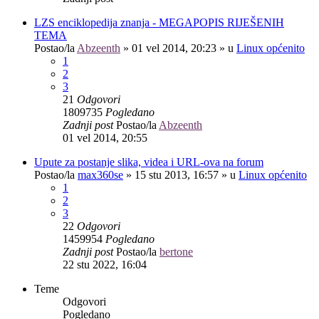
LZS enciklopedija znanja - MEGAPOPIS RIJEŠENIH
TEMA
Postao/la
Abzeenth
»
01 vel 2014, 20:23
» u
Linux općenito
1
2
3
21
Odgovori
1809735
Pogledano
Zadnji post
Postao/la
Abzeenth
01 vel 2014, 20:55
Upute za postanje slika, videa i URL-ova na forum
Postao/la
max360se
»
15 stu 2013, 16:57
» u
Linux općenito
1
2
3
22
Odgovori
1459954
Pogledano
Zadnji post
Postao/la
bertone
22 stu 2022, 16:04
Teme
Odgovori
Pogledano