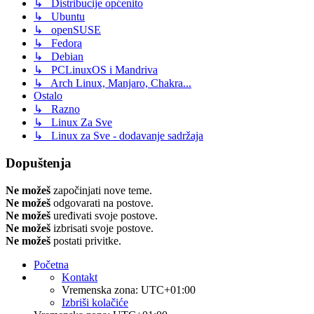
↳ Distribucije općenito
↳ Ubuntu
↳ openSUSE
↳ Fedora
↳ Debian
↳ PCLinuxOS i Mandriva
↳ Arch Linux, Manjaro, Chakra...
Ostalo
↳ Razno
↳ Linux Za Sve
↳ Linux za Sve - dodavanje sadržaja
Dopuštenja
Ne možeš
započinjati nove teme.
Ne možeš
odgovarati na postove.
Ne možeš
uređivati svoje postove.
Ne možeš
izbrisati svoje postove.
Ne možeš
postati privitke.
Početna
Kontakt
Vremenska zona:
UTC+01:00
Izbriši kolačiće