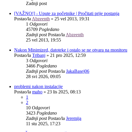
Zadnji post
[VAŽNO!] - Upute za početnike | Pročitati prije postanja
Postao/la
Abzeenth
»
25 vel 2013, 19:31
1
Odgovori
45709
Pogledano
Zadnji post
Postao/la
Abzeenth
25 vel 2013, 19:55
Nakon Minimized, datoteke i ostalo se ne otvara na monitoru
Postao/la
Tribanj
»
21 pro 2025, 12:59
3
Odgovori
3466
Pogledano
Zadnji post
Postao/la
JakaBasej06
28 svi 2026, 09:05
problemi nakon instalacije
Postao/la
maho
»
23 lis 2025, 08:13
1
2
10
Odgovori
3423
Pogledano
Zadnji post
Postao/la
Jeremija
11 stu 2025, 17:23