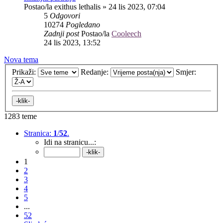
Postao/la
exithus lethalis
»
24 lis 2023, 07:04
5
Odgovori
10274
Pogledano
Zadnji post
Postao/la
Cooleech
24 lis 2023, 13:52
Nova tema
Prikaži:
Redanje:
Smjer:
1283 teme
Stranica:
1
/
52
.
Idi na stranicu...:
1
2
3
4
5
...
52