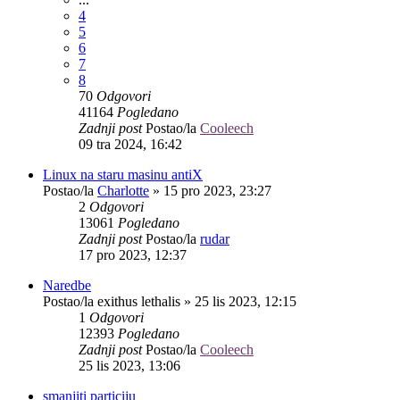
4
5
6
7
8
70
Odgovori
41164
Pogledano
Zadnji post
Postao/la
Cooleech
09 tra 2024, 16:42
Linux na staru masinu antiX
Postao/la
Charlotte
»
15 pro 2023, 23:27
2
Odgovori
13061
Pogledano
Zadnji post
Postao/la
rudar
17 pro 2023, 12:37
Naredbe
Postao/la
exithus lethalis
»
25 lis 2023, 12:15
1
Odgovori
12393
Pogledano
Zadnji post
Postao/la
Cooleech
25 lis 2023, 13:06
smanjiti particiju