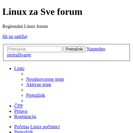
Linux za Sve forum
Regionalni Linux forum
Idi na sadržaj
Napredno
Pretražnik
pretraživanje
Linki
Neodgovorene teme
Aktivne teme
Pretražnik
ČPP
Prijava
Registracija
Početna
Linux početnici
Pretražnik