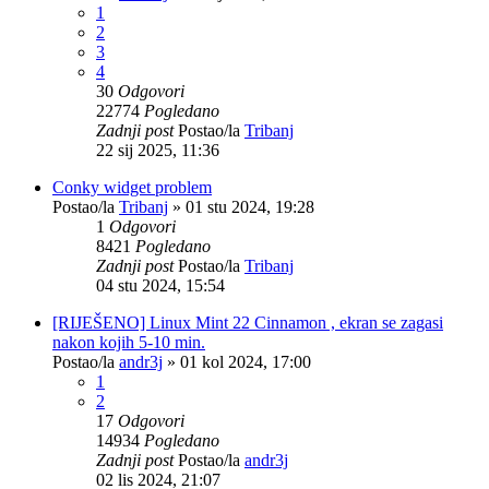
1
2
3
4
30
Odgovori
22774
Pogledano
Zadnji post
Postao/la
Tribanj
22 sij 2025, 11:36
Conky widget problem
Postao/la
Tribanj
»
01 stu 2024, 19:28
1
Odgovori
8421
Pogledano
Zadnji post
Postao/la
Tribanj
04 stu 2024, 15:54
[RIJEŠENO] Linux Mint 22 Cinnamon , ekran se zagasi
nakon kojih 5-10 min.
Postao/la
andr3j
»
01 kol 2024, 17:00
1
2
17
Odgovori
14934
Pogledano
Zadnji post
Postao/la
andr3j
02 lis 2024, 21:07