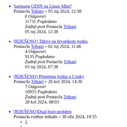
Samsung ODIN na Linux Mint?
Postao/la
Tribanj
»
05 ruj 2024, 12:38
0
Odgovori
11731
Pogledano
Zadnji post
Postao/la
Tribanj
05 ruj 2024, 12:38
[RIJEŠENO] Titlovi na hrvatskom jeziku
Postao/la
Tribanj
»
02 ruj 2024, 11:46
4
Odgovori
9135
Pogledano
Zadnji post
Postao/la
Tribanj
03 ruj 2024, 07:38
[RIJEŠENO] Promjena jezika u Conky
Postao/la
Tribanj
»
26 kol 2024, 14:36
7
Odgovori
10055
Pogledano
Zadnji post
Postao/la
Tribanj
28 kol 2024, 08:03
[RIJEŠENO]Dual boot problem
Postao/la
exithus lethalis
»
30 ožu 2024, 19:35
1
...