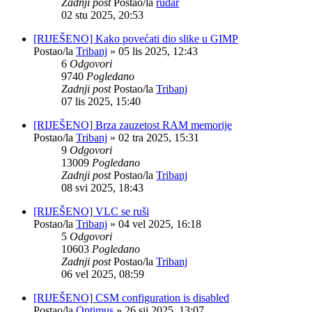
Zadnji post
Postao/la
rudar
02 stu 2025, 20:53
[RIJEŠENO] Kako povećati dio slike u GIMP
Postao/la
Tribanj
»
05 lis 2025, 12:43
6
Odgovori
9740
Pogledano
Zadnji post
Postao/la
Tribanj
07 lis 2025, 15:40
[RIJEŠENO] Brza zauzetost RAM memorije
Postao/la
Tribanj
»
02 tra 2025, 15:31
9
Odgovori
13009
Pogledano
Zadnji post
Postao/la
Tribanj
08 svi 2025, 18:43
[RIJEŠENO] VLC se ruši
Postao/la
Tribanj
»
04 vel 2025, 16:18
5
Odgovori
10603
Pogledano
Zadnji post
Postao/la
Tribanj
06 vel 2025, 08:59
[RIJEŠENO] CSM configuration is disabled
Postao/la
Optimus
»
26 sij 2025, 13:07