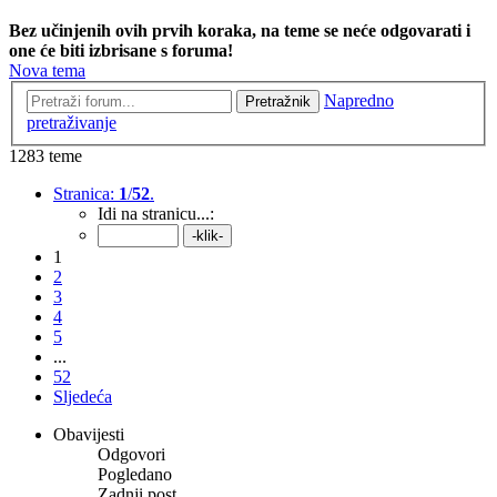
Bez učinjenih ovih prvih koraka, na teme se neće odgovarati i
one će biti izbrisane s foruma!
Nova tema
Napredno
Pretražnik
pretraživanje
1283 teme
Stranica:
1
/
52
.
Idi na stranicu...:
1
2
3
4
5
...
52
Sljedeća
Obavijesti
Odgovori
Pogledano
Zadnji post