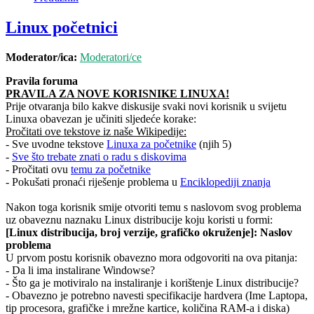
Linux početnici
Moderator/ica:
Moderatori/ce
Pravila foruma
PRAVILA ZA NOVE KORISNIKE LINUXA!
Prije otvaranja bilo kakve diskusije svaki novi korisnik u svijetu
Linuxa obavezan je učiniti sljedeće korake:
Pročitati ove tekstove iz naše Wikipedije:
- Sve uvodne tekstove
Linuxa za početnike
(njih 5)
-
Sve što trebate znati o radu s diskovima
- Pročitati ovu
temu za početnike
- Pokušati pronaći riješenje problema u
Enciklopediji znanja
Nakon toga korisnik smije otvoriti temu s naslovom svog problema
uz obaveznu naznaku Linux distribucije koju koristi u formi:
[Linux distribucija, broj verzije, grafičko okruženje]: Naslov
problema
U prvom postu korisnik obavezno mora odgovoriti na ova pitanja:
- Da li ima instalirane Windowse?
- Što ga je motiviralo na instaliranje i korištenje Linux distribucije?
- Obavezno je potrebno navesti specifikacije hardvera (Ime Laptopa,
tip procesora, grafičke i mrežne kartice, količina RAM-a i diska)