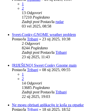
1
2
13
Odgovori
17210
Pogledano
Zadnji post
Postao/la
rudar
03 vel 2025, 08:58
Sveet-Conky-GNOME weather problem
Postao/la
Tribanj
»
23 sij 2025, 10:38
2
Odgovori
8244
Pogledano
Zadnji post
Postao/la
Tribanj
23 sij 2025, 11:43
[RIJEŠENO] Sweet Conky Gnome main
Postao/la
Tribanj
»
08 sij 2025, 09:55
1
2
14
Odgovori
13685
Pogledano
Zadnji post
Postao/la
Tribanj
22 sij 2025, 19:03
Ne mogu obrisati aplikaciju iz koša za otpatke
Postao/la
Tribanj
»
18 sij 2025, 18:52