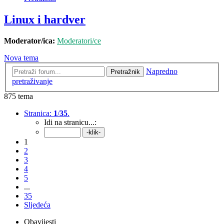
Linux i hardver
Moderator/ica:
Moderatori/ce
Nova tema
Napredno
Pretražnik
pretraživanje
875 tema
Stranica:
1
/
35
.
Idi na stranicu...:
1
2
3
4
5
...
35
Sljedeća
Obavijesti