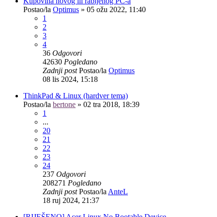
Kupovina novog ili rabljenog PC-a
Postao/la
Optimus
»
05 ožu 2022, 11:40
1
2
3
4
36
Odgovori
42630
Pogledano
Zadnji post
Postao/la
Optimus
08 lis 2024, 15:18
ThinkPad & Linux (hardver tema)
Postao/la
bertone
»
02 tra 2018, 18:39
1
...
20
21
22
23
24
237
Odgovori
208271
Pogledano
Zadnji post
Postao/la
AnteL
18 ruj 2024, 21:37
[RIJEŠENO] Acer Linux No Bootable Device