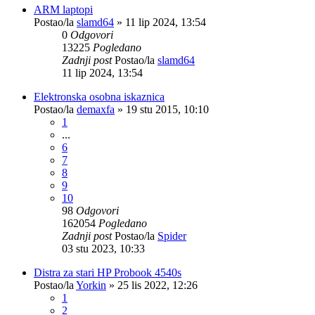
ARM laptopi
Postao/la
slamd64
»
11 lip 2024, 13:54
0
Odgovori
13225
Pogledano
Zadnji post
Postao/la
slamd64
11 lip 2024, 13:54
Elektronska osobna iskaznica
Postao/la
demaxfa
»
19 stu 2015, 10:10
1
...
6
7
8
9
10
98
Odgovori
162054
Pogledano
Zadnji post
Postao/la
Spider
03 stu 2023, 10:33
Distra za stari HP Probook 4540s
Postao/la
Yorkin
»
25 lis 2022, 12:26
1
2