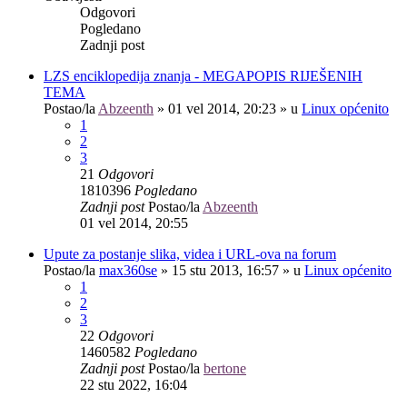
Odgovori
Pogledano
Zadnji post
LZS enciklopedija znanja - MEGAPOPIS RIJEŠENIH
TEMA
Postao/la
Abzeenth
»
01 vel 2014, 20:23
» u
Linux općenito
1
2
3
21
Odgovori
1810396
Pogledano
Zadnji post
Postao/la
Abzeenth
01 vel 2014, 20:55
Upute za postanje slika, videa i URL-ova na forum
Postao/la
max360se
»
15 stu 2013, 16:57
» u
Linux općenito
1
2
3
22
Odgovori
1460582
Pogledano
Zadnji post
Postao/la
bertone
22 stu 2022, 16:04