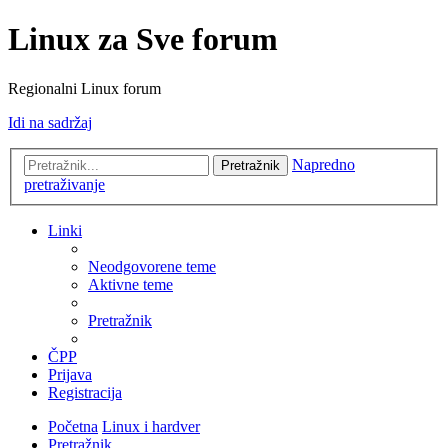
Linux za Sve forum
Regionalni Linux forum
Idi na sadržaj
Napredno
Pretražnik
pretraživanje
Linki
Neodgovorene teme
Aktivne teme
Pretražnik
ČPP
Prijava
Registracija
Početna
Linux i hardver
Pretražnik