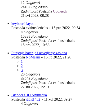
12
Odgovori
24162
Pogledano
Zadnji post
Postao/la
Cooleech
21 svi 2023, 09:28
keyboard layout
Postao/la
exithus lethalis
»
15 pro 2022, 09:54
4
Odgovori
15338
Pogledano
Zadnji post
Postao/la
exithus lethalis
15 pro 2022, 10:53
Punjenje baterije i osvetljenje zaslona
Postao/la
NoMaam
»
16 lip 2022, 21:26
1
2
3
20
Odgovori
33548
Pogledano
Zadnji post
Postao/la
exithus lethalis
22 stu 2022, 15:19
Blender i 3D Animacija
Postao/la
ggrg1432
»
11 kol 2022, 09:27
4
Odgovori