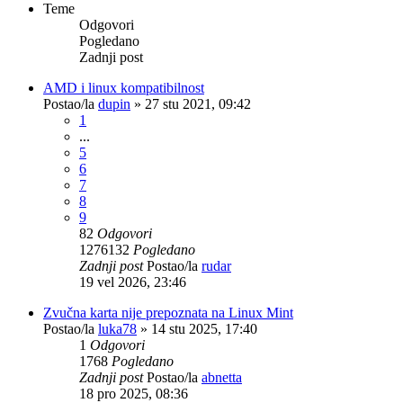
Teme
Odgovori
Pogledano
Zadnji post
AMD i linux kompatibilnost
Postao/la
dupin
»
27 stu 2021, 09:42
1
...
5
6
7
8
9
82
Odgovori
1276132
Pogledano
Zadnji post
Postao/la
rudar
19 vel 2026, 23:46
Zvučna karta nije prepoznata na Linux Mint
Postao/la
luka78
»
14 stu 2025, 17:40
1
Odgovori
1768
Pogledano
Zadnji post
Postao/la
abnetta
18 pro 2025, 08:36