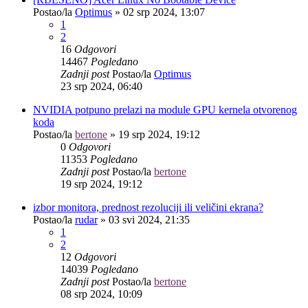
Postao/la
Optimus
»
02 srp 2024, 13:07
1
2
16
Odgovori
14467
Pogledano
Zadnji post
Postao/la
Optimus
23 srp 2024, 06:40
NVIDIA potpuno prelazi na module GPU kernela otvorenog
koda
Postao/la
bertone
»
19 srp 2024, 19:12
0
Odgovori
11353
Pogledano
Zadnji post
Postao/la
bertone
19 srp 2024, 19:12
izbor monitora, prednost rezoluciji ili veličini ekrana?
Postao/la
rudar
»
03 svi 2024, 21:35
1
2
12
Odgovori
14039
Pogledano
Zadnji post
Postao/la
bertone
08 srp 2024, 10:09