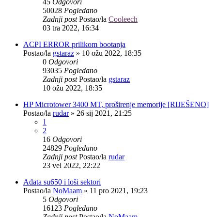
45
Odgovori
50028
Pogledano
Zadnji post
Postao/la
Cooleech
03 tra 2022, 16:34
ACPI ERROR prilikom bootanja
Postao/la
gstaraz
»
10 ožu 2022, 18:35
0
Odgovori
93035
Pogledano
Zadnji post
Postao/la
gstaraz
10 ožu 2022, 18:35
HP Microtower 3400 MT, proširenje memorije [RIJEŠENO]
Postao/la
rudar
»
26 sij 2021, 21:25
1
2
16
Odgovori
24829
Pogledano
Zadnji post
Postao/la
rudar
23 vel 2022, 22:22
Adata su650 i loši sektori
Postao/la
NoMaam
»
11 pro 2021, 19:23
5
Odgovori
16123
Pogledano
Zadnji post
Postao/la
NoMaam