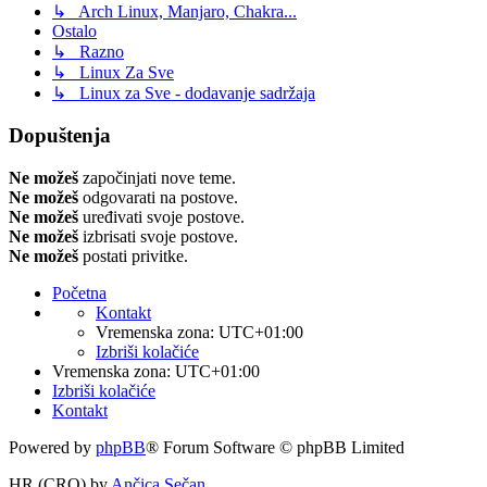
↳ Arch Linux, Manjaro, Chakra...
Ostalo
↳ Razno
↳ Linux Za Sve
↳ Linux za Sve - dodavanje sadržaja
Dopuštenja
Ne možeš
započinjati nove teme.
Ne možeš
odgovarati na postove.
Ne možeš
uređivati svoje postove.
Ne možeš
izbrisati svoje postove.
Ne možeš
postati privitke.
Početna
Kontakt
Vremenska zona:
UTC+01:00
Izbriši kolačiće
Vremenska zona:
UTC+01:00
Izbriši kolačiće
Kontakt
Powered by
phpBB
® Forum Software © phpBB Limited
HR (CRO) by
Ančica Sečan