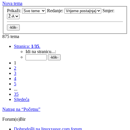
Nova tema
Prikaži:
Redanje:
Smjer:
875 tema
Stranica:
1
/
35
.
Idi na stranicu...:
1
2
3
4
5
...
35
Sljedeća
Natrag na “Početnu”
Forum(o)Bir
Dobrodošli na linuxzasve.com forum