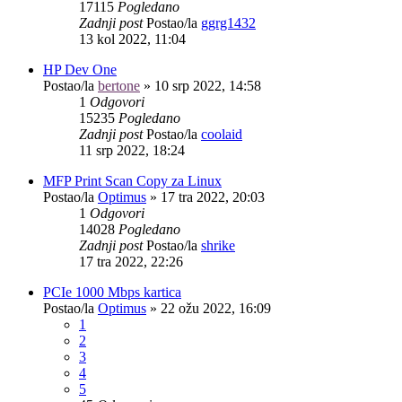
17115
Pogledano
Zadnji post
Postao/la
ggrg1432
13 kol 2022, 11:04
HP Dev One
Postao/la
bertone
»
10 srp 2022, 14:58
1
Odgovori
15235
Pogledano
Zadnji post
Postao/la
coolaid
11 srp 2022, 18:24
MFP Print Scan Copy za Linux
Postao/la
Optimus
»
17 tra 2022, 20:03
1
Odgovori
14028
Pogledano
Zadnji post
Postao/la
shrike
17 tra 2022, 22:26
PCIe 1000 Mbps kartica
Postao/la
Optimus
»
22 ožu 2022, 16:09
1
2
3
4
5