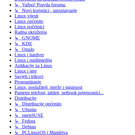
↳ Važno! Pravila foruma.
↳ Novi korisnici - upoznavanje
Linux vijesti
Linux općenito
Linux početnici
Radna okruženja
↳ GNOME
↳ KDE
↳ Ostalo
Linux i hardver
Linux i multimedija
Aplikacije za Linux
Linux i igre
Savjeti i trikovi
Programiranje
Linux, poslužitelj, mreže i sigurnost
Pametni telefoni, tableti, netbook prijenosnici...
Distribucije
↳ Distribucije općenito
↳ Ubuntu
↳ openSUSE
↳ Fedora
↳ Debian
↳ PCLinuxOS i Mandriva