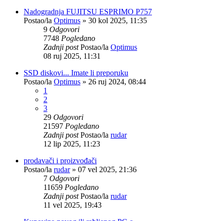
Nadogradnja FUJITSU ESPRIMO P757
Postao/la
Optimus
»
30 kol 2025, 11:35
9
Odgovori
7748
Pogledano
Zadnji post
Postao/la
Optimus
08 ruj 2025, 11:31
SSD diskovi... Imate li preporuku
Postao/la
Optimus
»
26 ruj 2024, 08:44
1
2
3
29
Odgovori
21597
Pogledano
Zadnji post
Postao/la
rudar
12 lip 2025, 11:23
prodavači i proizvođači
Postao/la
rudar
»
07 vel 2025, 21:36
7
Odgovori
11659
Pogledano
Zadnji post
Postao/la
rudar
11 vel 2025, 19:43