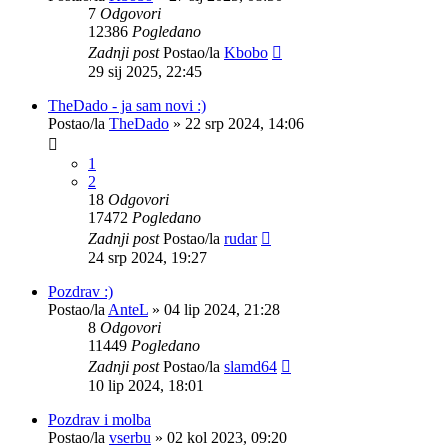
7
Odgovori
12386
Pogledano
Zadnji post
Postao/la
Kbobo
29 sij 2025, 22:45
TheDado - ja sam novi :)
Postao/la
TheDado
»
22 srp 2024, 14:06
1
2
18
Odgovori
17472
Pogledano
Zadnji post
Postao/la
rudar
24 srp 2024, 19:27
Pozdrav :)
Postao/la
AnteL
»
04 lip 2024, 21:28
8
Odgovori
11449
Pogledano
Zadnji post
Postao/la
slamd64
10 lip 2024, 18:01
Pozdrav i molba
Postao/la
vserbu
»
02 kol 2023, 09:20