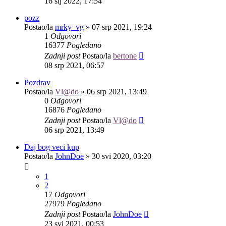
16 sij 2022, 17:54
pozz
Postao/la
mrky_vg
»
07 srp 2021, 19:24
1
Odgovori
16377
Pogledano
Zadnji post
Postao/la
bertone
08 srp 2021, 06:57
Pozdrav
Postao/la
Vl@do
»
06 srp 2021, 13:49
0
Odgovori
16876
Pogledano
Zadnji post
Postao/la
Vl@do
06 srp 2021, 13:49
Daj bog veci kup
Postao/la
JohnDoe
»
30 svi 2020, 03:20
1
2
17
Odgovori
27979
Pogledano
Zadnji post
Postao/la
JohnDoe
23 svi 2021, 00:53