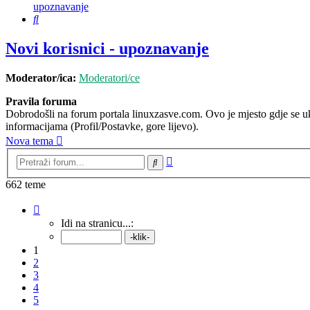
upoznavanje
Pretražnik
Novi korisnici - upoznavanje
Moderator/ica:
Moderatori/ce
Pravila foruma
Dobrodošli na forum portala linuxzasve.com. Ovo je mjesto gdje se ukr
informacijama (Profil/Postavke, gore lijevo).
Nova tema
Napredno
Pretražnik
pretraživanje
662 teme
Stranica:
1
/
27
.
Idi na stranicu...:
1
2
3
4
5