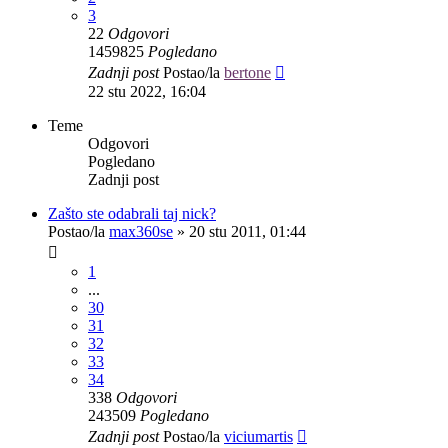
3
22
Odgovori
1459825
Pogledano
Zadnji post
Postao/la
bertone
22 stu 2022, 16:04
Teme
Odgovori
Pogledano
Zadnji post
Zašto ste odabrali taj nick?
Postao/la
max360se
»
20 stu 2011, 01:44
1
...
30
31
32
33
34
338
Odgovori
243509
Pogledano
Zadnji post
Postao/la
viciumartis