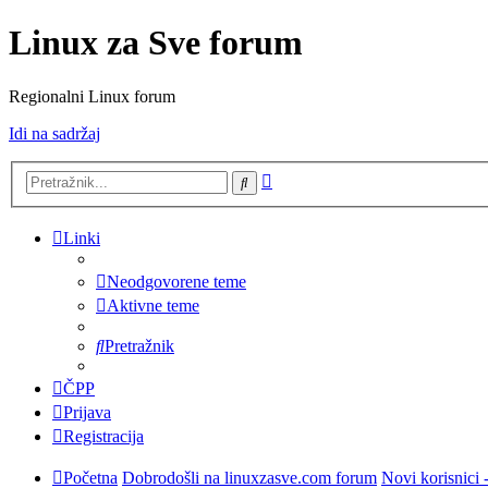
Linux za Sve forum
Regionalni Linux forum
Idi na sadržaj
Napredno
Pretražnik
pretraživanje
Linki
Neodgovorene teme
Aktivne teme
Pretražnik
ČPP
Prijava
Registracija
Početna
Dobrodošli na linuxzasve.com forum
Novi korisnici 