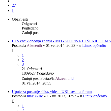
...
27
Sljedeća
Obavijesti
Odgovori
Pogledano
Zadnji post
LZS enciklopedija znanja - MEGAPOPIS RIJEŠENIH TEM
Postao/la
Abzeenth
»
01 vel 2014, 20:23
» u
Linux općenito
1
2
3
21
Odgovori
1809627
Pogledano
Zadnji post
Postao/la
Abzeenth
01 vel 2014, 20:55
Upute za postanje slika, videa i URL-ova na forum
Postao/la
max360se
»
15 stu 2013, 16:57
» u
Linux općenito
1
2