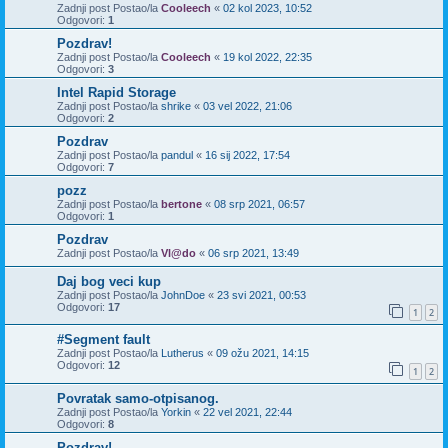
Zadnji post Postao/la
Cooleech
«
02 kol 2023, 10:52
Odgovori:
1
Pozdrav!
Zadnji post Postao/la
Cooleech
«
19 kol 2022, 22:35
Odgovori:
3
Intel Rapid Storage
Zadnji post Postao/la
shrike
«
03 vel 2022, 21:06
Odgovori:
2
Pozdrav
Zadnji post Postao/la
pandul
«
16 sij 2022, 17:54
Odgovori:
7
pozz
Zadnji post Postao/la
bertone
«
08 srp 2021, 06:57
Odgovori:
1
Pozdrav
Zadnji post Postao/la
Vl@do
«
06 srp 2021, 13:49
Daj bog veci kup
Zadnji post Postao/la
JohnDoe
«
23 svi 2021, 00:53
Odgovori:
17
1
2
#Segment fault
Zadnji post Postao/la
Lutherus
«
09 ožu 2021, 14:15
Odgovori:
12
1
2
Povratak samo-otpisanog.
Zadnji post Postao/la
Yorkin
«
22 vel 2021, 22:44
Odgovori:
8
Pozdrav!