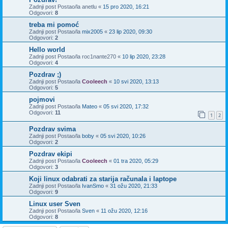
Zadnji post Postao/la
anetlu
«
15 pro 2020, 16:21
Odgovori:
8
treba mi pomoć
Zadnji post Postao/la
mix2005
«
23 lip 2020, 09:30
Odgovori:
2
Hello world
Zadnji post Postao/la
roc1nante270
«
10 lip 2020, 23:28
Odgovori:
4
Pozdrav ;)
Zadnji post Postao/la
Cooleech
«
10 svi 2020, 13:13
Odgovori:
5
pojmovi
Zadnji post Postao/la
Mateo
«
05 svi 2020, 17:32
Odgovori:
11
1
2
Pozdrav svima
Zadnji post Postao/la
boby
«
05 svi 2020, 10:26
Odgovori:
2
Pozdrav ekipi
Zadnji post Postao/la
Cooleech
«
01 tra 2020, 05:29
Odgovori:
3
Koji linux odabrati za starija računala i laptope
Zadnji post Postao/la
IvanSmo
«
31 ožu 2020, 21:33
Odgovori:
9
Linux user Sven
Zadnji post Postao/la
Sven
«
11 ožu 2020, 12:16
Odgovori:
8