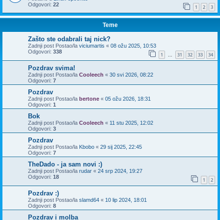
Odgovori:
22
1
2
3
Teme
Zašto ste odabrali taj nick?
Zadnji post Postao/la
viciumartis
«
08 ožu 2025, 10:53
Odgovori:
338
1
31
32
33
34
...
Pozdrav svima!
Zadnji post Postao/la
Cooleech
«
30 svi 2026, 08:22
Odgovori:
7
Pozdrav
Zadnji post Postao/la
bertone
«
05 ožu 2026, 18:31
Odgovori:
1
Bok
Zadnji post Postao/la
Cooleech
«
11 stu 2025, 12:02
Odgovori:
3
Pozdrav
Zadnji post Postao/la
Kbobo
«
29 sij 2025, 22:45
Odgovori:
7
TheDado - ja sam novi :)
Zadnji post Postao/la
rudar
«
24 srp 2024, 19:27
Odgovori:
18
1
2
Pozdrav :)
Zadnji post Postao/la
slamd64
«
10 lip 2024, 18:01
Odgovori:
8
Pozdrav i molba