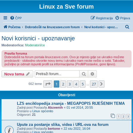
Linux za Sve forum
ČPP
Registracija
Prijava
P
Početna
Dobrodošli na linuxzasve.com forum
Novi korisnici - upoznavanje
r
Novi korisnici - upoznavanje
e
Moderator/ica:
Moderatori/ce
t
Pravila foruma
r
Dobrodošli na forum portala linuxzasve.com. Ovo je mjesto gdje se ukratko možete
predstaviti - slobodno otvorite novu temu i ukratko nam recite nešto o sebi. Također,
a
poželjno je odmah ispuniti profil sa informacijama (Profil/Postavke, gore lijevo).
ž
Pretražnik
Napredno pretraživ
Nova tema
n
Stranica:
1
/
27
.
1
2
3
4
5
27
Sljedeća
662 teme
i
...
k
Obavijesti
LZS enciklopedija znanja - MEGAPOPIS RIJEŠENIH TEMA
Zadnji post Postao/la
Abzeenth
«
01 vel 2014, 20:55
Postano u
Linux općenito
Odgovori:
21
1
2
3
Upute za postanje slika, videa i URL-ova na forum
Zadnji post Postao/la
bertone
«
22 stu 2022, 16:04
Postano u
Linux općenito