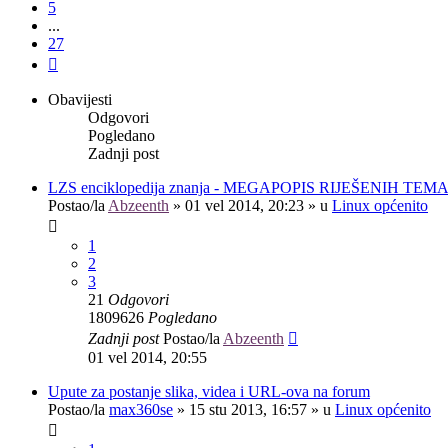
5
...
27
Sljedeća
Obavijesti
Odgovori
Pogledano
Zadnji post
LZS enciklopedija znanja - MEGAPOPIS RIJEŠENIH TEM
Postao/la
Abzeenth
»
01 vel 2014, 20:23
» u
Linux općenito
1
2
3
21
Odgovori
1809626
Pogledano
Zadnji post
Postao/la
Abzeenth
01 vel 2014, 20:55
Upute za postanje slika, videa i URL-ova na forum
Postao/la
max360se
»
15 stu 2013, 16:57
» u
Linux općenito