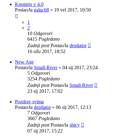
Knoppix v 4.0
Postao/la
galac68
»
19 vel 2017, 10:50
1
2
10
Odgovori
6415
Pogledano
Zadnji post
Postao/la
depilator
16 ožu 2017, 18:52
New Age
Postao/la
Small-River
»
04 sij 2017, 23:24
5
Odgovori
3254
Pogledano
Zadnji post
Postao/la
Small-River
23 sij 2017, 17:02
Pozdrav svima
Postao/la
depilator
»
06 sij 2017, 12:13
7
Odgovori
3667
Pogledano
Zadnji post
Postao/la
shicy
07 sij 2017, 15:22