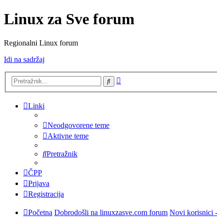
Linux za Sve forum
Regionalni Linux forum
Idi na sadržaj
Napredno
Pretražnik
pretraživanje
Linki
Neodgovorene teme
Aktivne teme
Pretražnik
ČPP
Prijava
Registracija
Početna
Dobrodošli na linuxzasve.com forum
Novi korisnici 