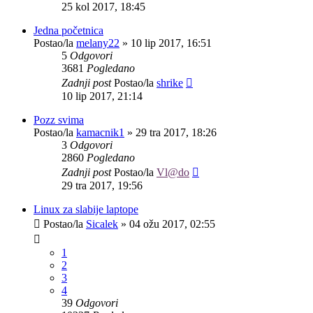
25 kol 2017, 18:45
Jedna početnica
Postao/la
melany22
»
10 lip 2017, 16:51
5
Odgovori
3681
Pogledano
Zadnji post
Postao/la
shrike
10 lip 2017, 21:14
Pozz svima
Postao/la
kamacnik1
»
29 tra 2017, 18:26
3
Odgovori
2860
Pogledano
Zadnji post
Postao/la
Vl@do
29 tra 2017, 19:56
Linux za slabije laptope
Postao/la
Sicalek
»
04 ožu 2017, 02:55
1
2
3
4
39
Odgovori