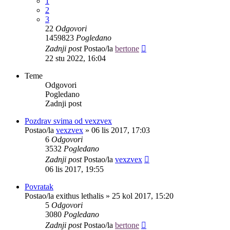
1
2
3
22
Odgovori
1459823
Pogledano
Zadnji post
Postao/la
bertone
22 stu 2022, 16:04
Teme
Odgovori
Pogledano
Zadnji post
Pozdrav svima od vexzvex
Postao/la
vexzvex
»
06 lis 2017, 17:03
6
Odgovori
3532
Pogledano
Zadnji post
Postao/la
vexzvex
06 lis 2017, 19:55
Povratak
Postao/la
exithus lethalis
»
25 kol 2017, 15:20
5
Odgovori
3080
Pogledano
Zadnji post
Postao/la
bertone