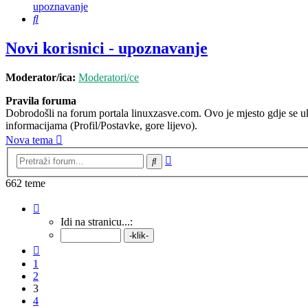
upoznavanje
Pretražnik
Novi korisnici - upoznavanje
Moderator/ica:
Moderatori/ce
Pravila foruma
Dobrodošli na forum portala linuxzasve.com. Ovo je mjesto gdje se ukr
informacijama (Profil/Postavke, gore lijevo).
Nova tema
Napredno
Pretražnik
pretraživanje
662 teme
Stranica:
3
/
27
.
Idi na stranicu...:
Prethodna
1
2
3
4