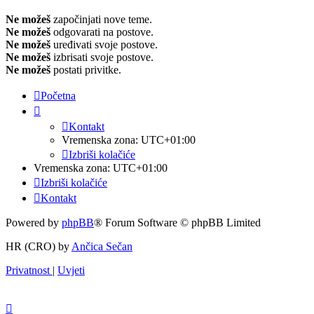
Ne možeš
započinjati nove teme.
Ne možeš
odgovarati na postove.
Ne možeš
uređivati svoje postove.
Ne možeš
izbrisati svoje postove.
Ne možeš
postati privitke.
Početna
Kontakt
Vremenska zona:
UTC+01:00
Izbriši kolačiće
Vremenska zona:
UTC+01:00
Izbriši kolačiće
Kontakt
Powered by
phpBB
® Forum Software © phpBB Limited
HR (CRO) by
Ančica Sečan
Privatnost
|
Uvjeti