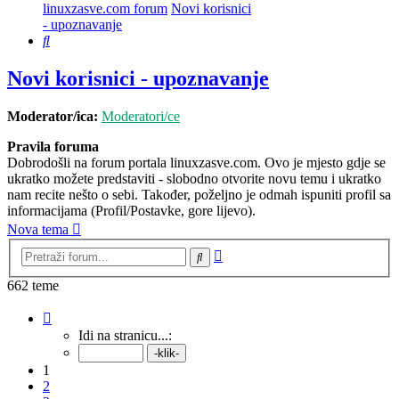
linuxzasve.com forum
Novi korisnici
- upoznavanje
Pretražnik
Novi korisnici - upoznavanje
Moderator/ica:
Moderatori/ce
Pravila foruma
Dobrodošli na forum portala linuxzasve.com. Ovo je mjesto gdje se
ukratko možete predstaviti - slobodno otvorite novu temu i ukratko
nam recite nešto o sebi. Također, poželjno je odmah ispuniti profil sa
informacijama (Profil/Postavke, gore lijevo).
Nova tema
Napredno
Pretražnik
pretraživanje
662 teme
Stranica:
1
/
27
.
Idi na stranicu...:
1
2