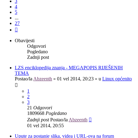
3
4
5
...
27
Sljedeća
Obavijesti
Odgovori
Pogledano
Zadnji post
LZS enciklopedija znanja - MEGAPOPIS RIJEŠENIH
TEMA
Postao/la
Abzeenth
»
01 vel 2014, 20:23
» u
Linux općenito
1
2
3
21
Odgovori
1809668
Pogledano
Zadnji post
Postao/la
Abzeenth
01 vel 2014, 20:55
Upute za postanje slika, videa i URL-ova na forum