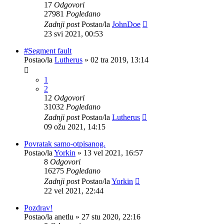
17
Odgovori
27981
Pogledano
Zadnji post
Postao/la
JohnDoe
23 svi 2021, 00:53
#Segment fault
Postao/la
Lutherus
»
02 tra 2019, 13:14
1
2
12
Odgovori
31032
Pogledano
Zadnji post
Postao/la
Lutherus
09 ožu 2021, 14:15
Povratak samo-otpisanog.
Postao/la
Yorkin
»
13 vel 2021, 16:57
8
Odgovori
16275
Pogledano
Zadnji post
Postao/la
Yorkin
22 vel 2021, 22:44
Pozdrav!
Postao/la
anetlu
»
27 stu 2020, 22:16