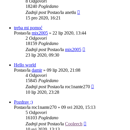
8
Odgovori
18240
Pogledano
Zadnji post
Postao/la
anetlu
15 pro 2020, 16:21
treba mi pomoć
Postao/la
mix2005
»
22 lip 2020, 13:44
2
Odgovori
18159
Pogledano
Zadnji post
Postao/la
mix2005
23 lip 2020, 09:30
Hello world
Postao/la
damir
»
09 lip 2020, 21:08
4
Odgovori
15845
Pogledano
Zadnji post
Postao/la
roc1nante270
10 lip 2020, 23:28
Pozdrav ;)
Postao/la
roc1nante270
»
09 svi 2020, 15:13
5
Odgovori
16103
Pogledano
Zadnji post
Postao/la
Cooleech
10 svi 2020, 13:13