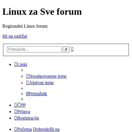
Linux za Sve forum
Regionalni Linux forum
Idi na sadržaj
Napredno
Pretražnik
pretraživanje
Linki
Neodgovorene teme
Aktivne teme
Pretražnik
ČPP
Prijava
Registracija
Početna
Dobrodošli na