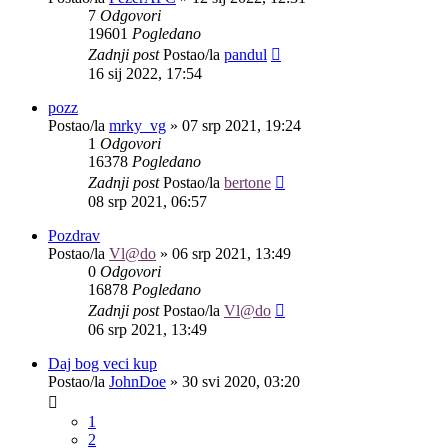
7
Odgovori
19601
Pogledano
Zadnji post
Postao/la
pandul
16 sij 2022, 17:54
pozz
Postao/la
mrky_vg
»
07 srp 2021, 19:24
1
Odgovori
16378
Pogledano
Zadnji post
Postao/la
bertone
08 srp 2021, 06:57
Pozdrav
Postao/la
Vl@do
»
06 srp 2021, 13:49
0
Odgovori
16878
Pogledano
Zadnji post
Postao/la
Vl@do
06 srp 2021, 13:49
Daj bog veci kup
Postao/la
JohnDoe
»
30 svi 2020, 03:20
1
2