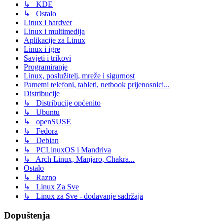
↳ KDE
↳ Ostalo
Linux i hardver
Linux i multimedija
Aplikacije za Linux
Linux i igre
Savjeti i trikovi
Programiranje
Linux, poslužitelj, mreže i sigurnost
Pametni telefoni, tableti, netbook prijenosnici...
Distribucije
↳ Distribucije općenito
↳ Ubuntu
↳ openSUSE
↳ Fedora
↳ Debian
↳ PCLinuxOS i Mandriva
↳ Arch Linux, Manjaro, Chakra...
Ostalo
↳ Razno
↳ Linux Za Sve
↳ Linux za Sve - dodavanje sadržaja
Dopuštenja