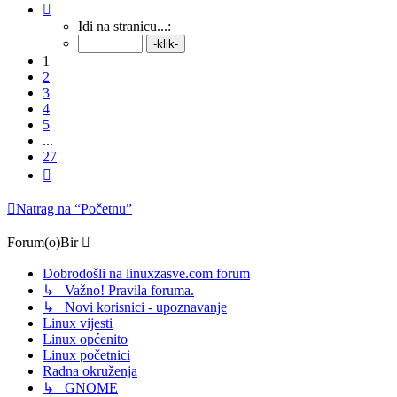
Stranica:
1
/
27
.
Idi na stranicu...:
1
2
3
4
5
...
27
Sljedeća
Natrag na “Početnu”
Forum(o)Bir
Dobrodošli na linuxzasve.com forum
↳ Važno! Pravila foruma.
↳ Novi korisnici - upoznavanje
Linux vijesti
Linux općenito
Linux početnici
Radna okruženja
↳ GNOME