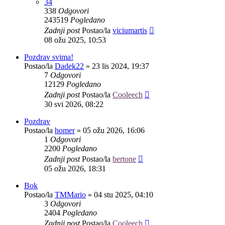
34
338
Odgovori
243519
Pogledano
Zadnji post
Postao/la
viciumartis
08 ožu 2025, 10:53
Pozdrav svima!
Postao/la
Dadek22
»
23 lis 2024, 19:37
7
Odgovori
12129
Pogledano
Zadnji post
Postao/la
Cooleech
30 svi 2026, 08:22
Pozdrav
Postao/la
homer
»
05 ožu 2026, 16:06
1
Odgovori
2200
Pogledano
Zadnji post
Postao/la
bertone
05 ožu 2026, 18:31
Bok
Postao/la
TMMario
»
04 stu 2025, 04:10
3
Odgovori
2404
Pogledano
Zadnji post
Postao/la
Cooleech