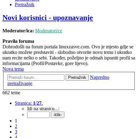
Pretražnik
Novi korisnici - upoznavanje
Moderator/ica:
Moderatori/ce
Pravila foruma
Dobrodošli na forum portala linuxzasve.com. Ovo je mjesto gdje se
ukratko možete predstaviti - slobodno otvorite novu temu i ukratko
nam recite nešto o sebi. Također, poželjno je odmah ispuniti profil sa
informacijama (Profil/Postavke, gore lijevo).
Nova tema
Napredno
Pretražnik
pretraživanje
662 teme
Stranica:
1
/
27
.
Idi na stranicu...:
1
2
3
4