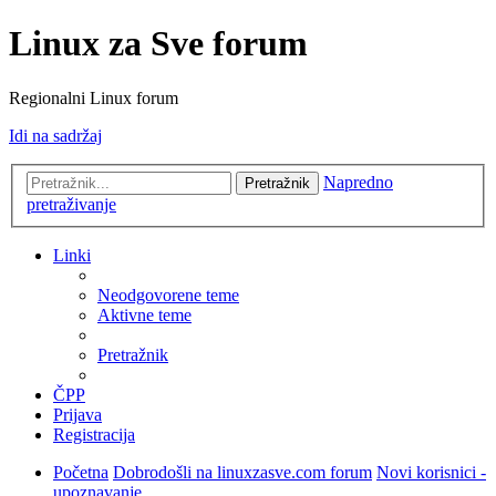
Linux za Sve forum
Regionalni Linux forum
Idi na sadržaj
Napredno
Pretražnik
pretraživanje
Linki
Neodgovorene teme
Aktivne teme
Pretražnik
ČPP
Prijava
Registracija
Početna
Dobrodošli na linuxzasve.com forum
Novi korisnici -
upoznavanje