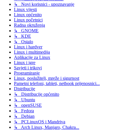
↳ Novi korisnici - upoznavanje
Linux vijesti
Linux općenito
Linux početnici
Radna okruženja
↳ GNOME
↳ KDE
↳ Ostalo
Linux i hardver
Linux i multimedija
Aplikacije za Linux
Linux i igre
Savjeti i trikovi
Programiranje
Linux, poslužitelj, mreže i sigurnost
Pametni telefoni, tableti, netbook prijenosnici...
Distribucije
↳ Distribucije općenito
↳ Ubuntu
↳ openSUSE
↳ Fedora
↳ Debian
↳ PCLinuxOS i Mandriva
↳ Arch Linux, Manjaro, Chakra...