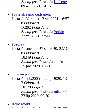
Zadnji post
Postao/la
Lutherus
09 ožu 2021, 14:15
Povratak samo-otpisanog.
Postao/la
Yorkin
»
13 vel 2021, 16:57
8
Odgovori
16282
Pogledano
Zadnji post
Postao/la
Yorkin
22 vel 2021, 22:44
Pozdrav!
Postao/la
anetlu
»
27 stu 2020, 22:16
8
Odgovori
18249
Pogledano
Zadnji post
Postao/la
anetlu
15 pro 2020, 16:21
treba mi pomoć
Postao/la
mix2005
»
22 lip 2020, 13:44
2
Odgovori
18170
Pogledano
Zadnji post
Postao/la
mix2005
23 lip 2020, 09:30
Hello world