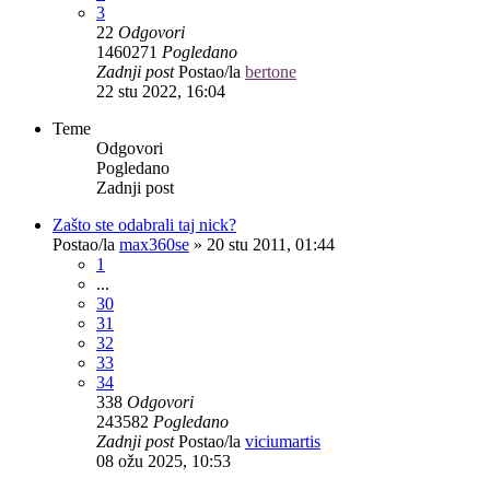
3
22
Odgovori
1460271
Pogledano
Zadnji post
Postao/la
bertone
22 stu 2022, 16:04
Teme
Odgovori
Pogledano
Zadnji post
Zašto ste odabrali taj nick?
Postao/la
max360se
»
20 stu 2011, 01:44
1
...
30
31
32
33
34
338
Odgovori
243582
Pogledano
Zadnji post
Postao/la
viciumartis
08 ožu 2025, 10:53