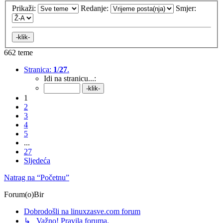
Prikaži:
Redanje:
Smjer:
662 teme
Stranica:
1
/
27
.
Idi na stranicu...:
1
2
3
4
5
...
27
Sljedeća
Natrag na “Početnu”
Forum(o)Bir
Dobrodošli na linuxzasve.com forum
↳ Važno! Pravila foruma.