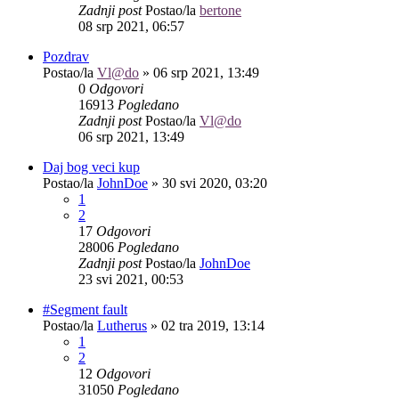
Zadnji post
Postao/la
bertone
08 srp 2021, 06:57
Pozdrav
Postao/la
Vl@do
»
06 srp 2021, 13:49
0
Odgovori
16913
Pogledano
Zadnji post
Postao/la
Vl@do
06 srp 2021, 13:49
Daj bog veci kup
Postao/la
JohnDoe
»
30 svi 2020, 03:20
1
2
17
Odgovori
28006
Pogledano
Zadnji post
Postao/la
JohnDoe
23 svi 2021, 00:53
#Segment fault
Postao/la
Lutherus
»
02 tra 2019, 13:14
1
2
12
Odgovori
31050
Pogledano