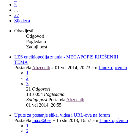
5
...
27
Sljedeća
Obavijesti
Odgovori
Pogledano
Zadnji post
LZS enciklopedija znanja - MEGAPOPIS RIJEŠENIH
TEMA
Postao/la
Abzeenth
»
01 vel 2014, 20:23
» u
Linux općenito
1
2
3
21
Odgovori
1810054
Pogledano
Zadnji post
Postao/la
Abzeenth
01 vel 2014, 20:55
Upute za postanje slika, videa i URL-ova na forum
Postao/la
max360se
»
15 stu 2013, 16:57
» u
Linux općenito
1
2