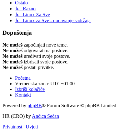
Ostalo
↳ Razno
↳ Linux Za Sve
↳ Linux za Sve - dodavanje sadržaja
Dopuštenja
Ne možeš
započinjati nove teme.
Ne možeš
odgovarati na postove.
Ne možeš
uređivati svoje postove.
Ne možeš
izbrisati svoje postove.
Ne možeš
postati privitke.
Početna
Vremenska zona:
UTC+01:00
Izbriši kolačiće
Kontakt
Powered by
phpBB
® Forum Software © phpBB Limited
HR (CRO) by
Ančica Sečan
Privatnost
|
Uvjeti