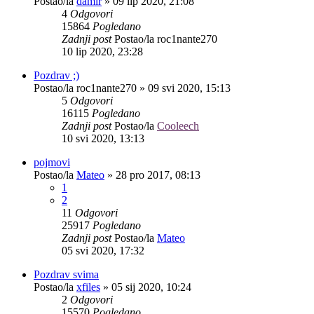
Postao/la
damir
»
09 lip 2020, 21:08
4
Odgovori
15864
Pogledano
Zadnji post
Postao/la
roc1nante270
10 lip 2020, 23:28
Pozdrav ;)
Postao/la
roc1nante270
»
09 svi 2020, 15:13
5
Odgovori
16115
Pogledano
Zadnji post
Postao/la
Cooleech
10 svi 2020, 13:13
pojmovi
Postao/la
Mateo
»
28 pro 2017, 08:13
1
2
11
Odgovori
25917
Pogledano
Zadnji post
Postao/la
Mateo
05 svi 2020, 17:32
Pozdrav svima
Postao/la
xfiles
»
05 sij 2020, 10:24
2
Odgovori
15570
Pogledano