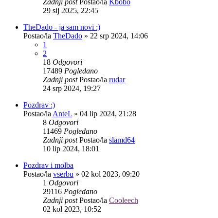
Zadnji post
Postao/la
Kbobo
29 sij 2025, 22:45
TheDado - ja sam novi :)
Postao/la
TheDado
»
22 srp 2024, 14:06
1
2
18
Odgovori
17489
Pogledano
Zadnji post
Postao/la
rudar
24 srp 2024, 19:27
Pozdrav :)
Postao/la
AnteL
»
04 lip 2024, 21:28
8
Odgovori
11469
Pogledano
Zadnji post
Postao/la
slamd64
10 lip 2024, 18:01
Pozdrav i molba
Postao/la
vserbu
»
02 kol 2023, 09:20
1
Odgovori
29116
Pogledano
Zadnji post
Postao/la
Cooleech
02 kol 2023, 10:52