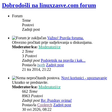
Dobrodošli na linuxzasve.com forum
Forum
Teme
Postovi
Zadnji post
Važno! Pravila foruma.
Obvezno pročitati prije sudjelovanja u diskusijama.
Moderator/ica:
Moderatori/ce
2
Teme
3
Postovi
Zadnji post
Podsjetnik na pravila i kak...
Postao/la
iweb
Zadnji post
21 tra 2014, 21:22
Novi korisnici - upoznavanje
Ukratko se predstavite.
Moderator/ica:
Moderatori/ce
662
Teme
8963
Postovi
Zadnji post
Re: Pozdrav svima!
Postao/la
Cooleech
Zadnji post
30 svi 2026, 08:22