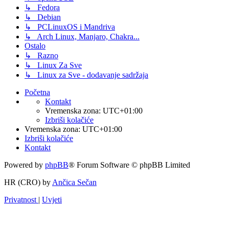
↳ Fedora
↳ Debian
↳ PCLinuxOS i Mandriva
↳ Arch Linux, Manjaro, Chakra...
Ostalo
↳ Razno
↳ Linux Za Sve
↳ Linux za Sve - dodavanje sadržaja
Početna
Kontakt
Vremenska zona:
UTC+01:00
Izbriši kolačiće
Vremenska zona:
UTC+01:00
Izbriši kolačiće
Kontakt
Powered by
phpBB
® Forum Software © phpBB Limited
HR (CRO) by
Ančica Sečan
Privatnost
|
Uvjeti