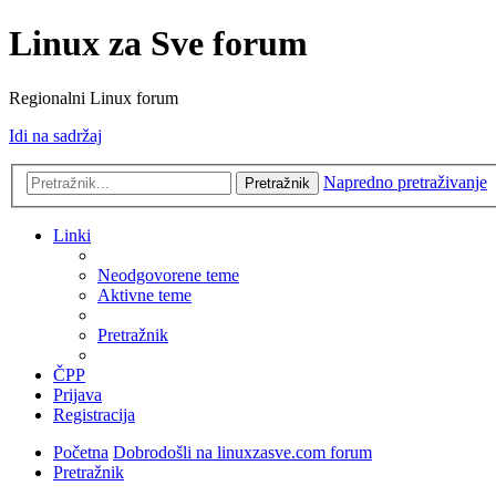
Linux za Sve forum
Regionalni Linux forum
Idi na sadržaj
Napredno pretraživanje
Pretražnik
Linki
Neodgovorene teme
Aktivne teme
Pretražnik
ČPP
Prijava
Registracija
Početna
Dobrodošli na linuxzasve.com forum
Pretražnik