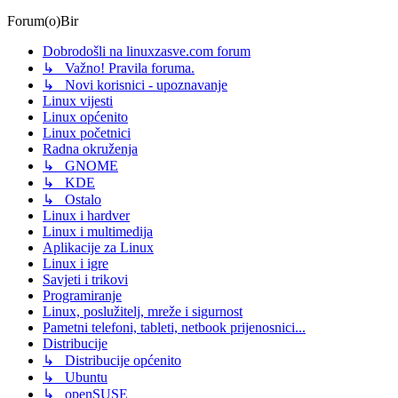
Forum(o)Bir
Dobrodošli na linuxzasve.com forum
↳ Važno! Pravila foruma.
↳ Novi korisnici - upoznavanje
Linux vijesti
Linux općenito
Linux početnici
Radna okruženja
↳ GNOME
↳ KDE
↳ Ostalo
Linux i hardver
Linux i multimedija
Aplikacije za Linux
Linux i igre
Savjeti i trikovi
Programiranje
Linux, poslužitelj, mreže i sigurnost
Pametni telefoni, tableti, netbook prijenosnici...
Distribucije
↳ Distribucije općenito
↳ Ubuntu
↳ openSUSE