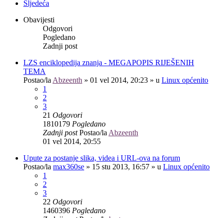
Sljedeća
Obavijesti
Odgovori
Pogledano
Zadnji post
LZS enciklopedija znanja - MEGAPOPIS RIJEŠENIH
TEMA
Postao/la
Abzeenth
»
01 vel 2014, 20:23
» u
Linux općenito
1
2
3
21
Odgovori
1810179
Pogledano
Zadnji post
Postao/la
Abzeenth
01 vel 2014, 20:55
Upute za postanje slika, videa i URL-ova na forum
Postao/la
max360se
»
15 stu 2013, 16:57
» u
Linux općenito
1
2
3
22
Odgovori
1460396
Pogledano