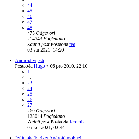
44
45
46
47
48
475
Odgovori
214543
Pogledano
Zadnji post
Postao/la
ted
03 stu 2021, 14:20
Android vijesti
Postao/la
Hugo
»
06 pro 2010, 22:10
1
...
23
24
25
26
27
260
Odgovori
128044
Pogledano
Zadnji post
Postao/la
Jeremija
05 kol 2021, 02:44
Jeftinjaka/budget Android mobiteli