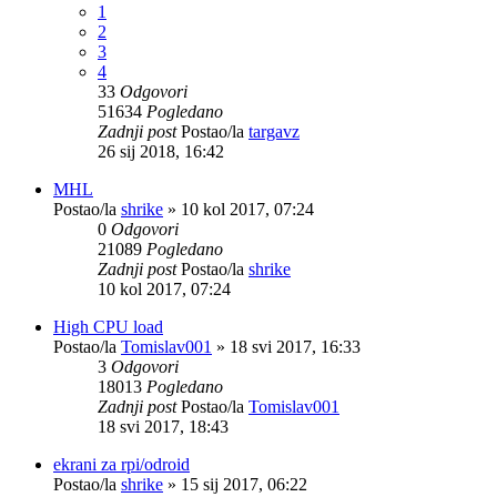
1
2
3
4
33
Odgovori
51634
Pogledano
Zadnji post
Postao/la
targavz
26 sij 2018, 16:42
MHL
Postao/la
shrike
»
10 kol 2017, 07:24
0
Odgovori
21089
Pogledano
Zadnji post
Postao/la
shrike
10 kol 2017, 07:24
High CPU load
Postao/la
Tomislav001
»
18 svi 2017, 16:33
3
Odgovori
18013
Pogledano
Zadnji post
Postao/la
Tomislav001
18 svi 2017, 18:43
ekrani za rpi/odroid
Postao/la
shrike
»
15 sij 2017, 06:22