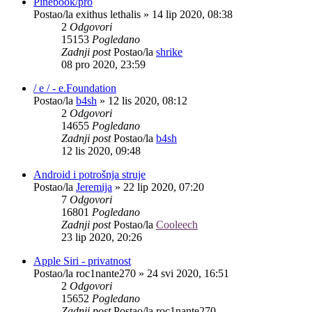
Pinebook/pro
Postao/la
exithus lethalis
»
14 lip 2020, 08:38
2
Odgovori
15153
Pogledano
Zadnji post
Postao/la
shrike
08 pro 2020, 23:59
/ e / - e.Foundation
Postao/la
b4sh
»
12 lis 2020, 08:12
2
Odgovori
14655
Pogledano
Zadnji post
Postao/la
b4sh
12 lis 2020, 09:48
Android i potrošnja struje
Postao/la
Jeremija
»
22 lip 2020, 07:20
7
Odgovori
16801
Pogledano
Zadnji post
Postao/la
Cooleech
23 lip 2020, 20:26
Apple Siri - privatnost
Postao/la
roc1nante270
»
24 svi 2020, 16:51
2
Odgovori
15652
Pogledano
Zadnji post
Postao/la
roc1nante270