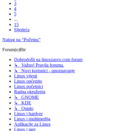
3
4
5
...
15
Sljedeća
Natrag na “Početnu”
Forum(o)Bir
Dobrodošli na linuxzasve.com forum
↳ Važno! Pravila foruma.
↳ Novi korisnici - upoznavanje
Linux vijesti
Linux općenito
Linux početnici
Radna okruženja
↳ GNOME
↳ KDE
↳ Ostalo
Linux i hardver
Linux i multimedija
Aplikacije za Linux
Linux i igre