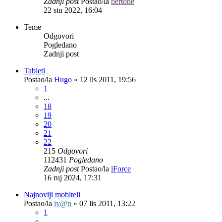
Zadnji post
Postao/la
bertone
22 stu 2022, 16:04
Teme
Odgovori
Pogledano
Zadnji post
Tableti
Postao/la
Hugo
»
12 lis 2011, 19:56
1
...
18
19
20
21
22
215
Odgovori
112431
Pogledano
Zadnji post
Postao/la
iForce
16 ruj 2024, 17:31
Najnoviji mobiteli
Postao/la
iv@n
»
07 lis 2011, 13:22
1
...