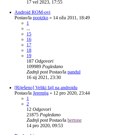
17 vel 2023, 17:55
Android ROM-ovi
Postao/la
pootzko
»
14 ožu 2011, 18:49
1
...
15
16
17
18
19
187
Odgovori
109989
Pogledano
Zadnji post
Postao/la
pandul
16 sij 2021, 23:30
[Riješeno] Veliki fajl na androidu
Postao/la
Jeremija
»
12 pro 2020, 23:44
1
2
12
Odgovori
21875
Pogledano
Zadnji post
Postao/la
bertone
14 pro 2020, 09:53