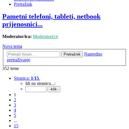
Pretražnik
Pametni telefoni, tableti, netbook
prijenosnici...
Moderator/ica:
Moderatori/ce
Nova tema
Napredno
Pretražnik
pretraživanje
352 teme
Stranica:
1
/
15
.
Idi na stranicu...:
1
2
3
4
5
...
15