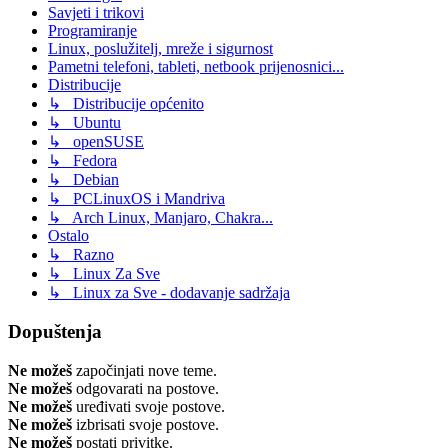
Savjeti i trikovi
Programiranje
Linux, poslužitelj, mreže i sigurnost
Pametni telefoni, tableti, netbook prijenosnici...
Distribucije
↳ Distribucije općenito
↳ Ubuntu
↳ openSUSE
↳ Fedora
↳ Debian
↳ PCLinuxOS i Mandriva
↳ Arch Linux, Manjaro, Chakra...
Ostalo
↳ Razno
↳ Linux Za Sve
↳ Linux za Sve - dodavanje sadržaja
Dopuštenja
Ne možeš
započinjati nove teme.
Ne možeš
odgovarati na postove.
Ne možeš
uređivati svoje postove.
Ne možeš
izbrisati svoje postove.
Ne možeš
postati privitke.