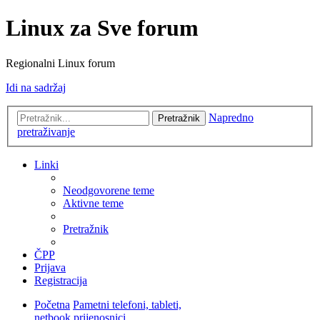
Linux za Sve forum
Regionalni Linux forum
Idi na sadržaj
Napredno
Pretražnik
pretraživanje
Linki
Neodgovorene teme
Aktivne teme
Pretražnik
ČPP
Prijava
Registracija
Početna
Pametni telefoni, tableti,
netbook prijenosnici...