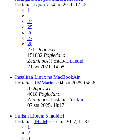
Postao/la
iv@n
»
24 ruj 2011, 12:56
1
...
24
25
26
27
28
271
Odgovori
151832
Pogledano
Zadnji post
Postao/la
pandul
21 svi 2021, 14:58
Instaliran Linux na MacBookAir
Postao/la
TMMario
»
04 stu 2025, 04:36
3
Odgovori
4018
Pogledano
Zadnji post
Postao/la
Yorkin
07 stu 2025, 18:17
Purism Librem 5 mobitel
Postao/la
JH-IM
»
25 kol 2017, 11:37
1
2
3