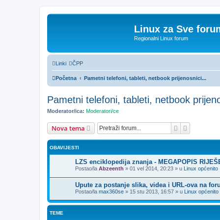
Linux za Sve foru
Regionalni Linux forum
Linki
ČPP
Početna
Pametni telefoni, tableti, netbook prijenosnici...
Pametni telefoni, tableti, netbook prijeno
Moderator/ica:
Moderatori/ce
Pretražnik
Napredno 
Nova tema
OBAVIJESTI
LZS enciklopedija znanja - MEGAPOPIS RIJE
Postao/la
Abzeenth
»
01 vel 2014, 20:23
» u
Linux općenito
Upute za postanje slika, videa i URL-ova na fo
Postao/la
max360se
»
15 stu 2013, 16:57
» u
Linux općenito
TEME