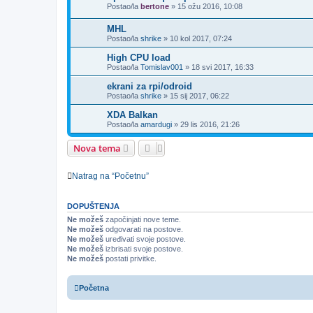
Postao/la
bertone
»
15 ožu 2016, 10:08
MHL
Postao/la
shrike
»
10 kol 2017, 07:24
High CPU load
Postao/la
Tomislav001
»
18 svi 2017, 16:33
ekrani za rpi/odroid
Postao/la
shrike
»
15 sij 2017, 06:22
XDA Balkan
Postao/la
amardugi
»
29 lis 2016, 21:26
Nova tema
Natrag na “Početnu”
DOPUŠTENJA
Ne možeš
započinjati nove teme.
Ne možeš
odgovarati na postove.
Ne možeš
uređivati svoje postove.
Ne možeš
izbrisati svoje postove.
Ne možeš
postati privitke.
Početna