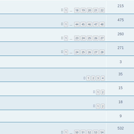
215
1
18
19
20
21
22
...
475
1
44
45
46
47
48
...
260
1
23
24
25
26
27
...
271
1
24
25
26
27
28
...
3
35
1
2
3
4
15
1
2
18
1
2
9
532
1
50
51
52
53
54
...