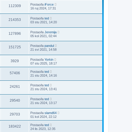
Postao/la
iForce
112309
16 ruj 2024, 17:31
Postao/la
ted
214353
03 stu 2021, 14:20
Postao/la
Jeremija
127896
05 kol 2021, 02:44
Postao/la
pandul
151725
21 svi 2021, 14:58
Postao/la
Yorkin
3929
07 stu 2025, 18:17
Postao/la
ted
57406
21 stu 2024, 14:16
Postao/la
ted
24261
21 stu 2024, 13:41
Postao/la
ted
29540
21 stu 2024, 13:17
Postao/la
slamd64
29703
01 kol 2024, 22:12
Postao/la
ted
183422
24 lis 2023, 12:35