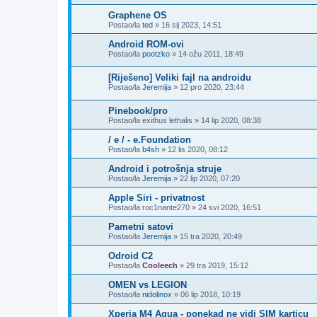
Graphene OS
Postao/la
ted
»
16 sij 2023, 14:51
Android ROM-ovi
Postao/la
pootzko
»
14 ožu 2011, 18:49
[Riješeno] Veliki fajl na androidu
Postao/la
Jeremija
»
12 pro 2020, 23:44
Pinebook/pro
Postao/la
exithus lethalis
»
14 lip 2020, 08:38
/ e / - e.Foundation
Postao/la
b4sh
»
12 lis 2020, 08:12
Android i potrošnja struje
Postao/la
Jeremija
»
22 lip 2020, 07:20
Apple Siri - privatnost
Postao/la
roc1nante270
»
24 svi 2020, 16:51
Pametni satovi
Postao/la
Jeremija
»
15 tra 2020, 20:49
Odroid C2
Postao/la
Cooleech
»
29 tra 2019, 15:12
OMEN vs LEGION
Postao/la
nidolinox
»
06 lip 2018, 10:19
Xperia M4 Aqua - ponekad ne vidi SIM karticu