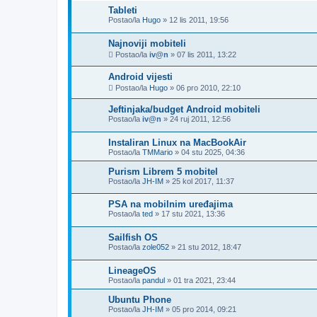
Tableti
Postao/la
Hugo
»
12 lis 2011, 19:56
Najnoviji mobiteli
Postao/la
iv@n
»
07 lis 2011, 13:22
Android vijesti
Postao/la
Hugo
»
06 pro 2010, 22:10
Jeftinjaka/budget Android mobiteli
Postao/la
iv@n
»
24 ruj 2011, 12:56
Instaliran Linux na MacBookAir
Postao/la
TMMario
»
04 stu 2025, 04:36
Purism Librem 5 mobitel
Postao/la
JH-IM
»
25 kol 2017, 11:37
PSA na mobilnim uređajima
Postao/la
ted
»
17 stu 2021, 13:36
Sailfish OS
Postao/la
zole052
»
21 stu 2012, 18:47
LineageOS
Postao/la
pandul
»
01 tra 2021, 23:44
Ubuntu Phone
Postao/la
JH-IM
»
05 pro 2014, 09:21