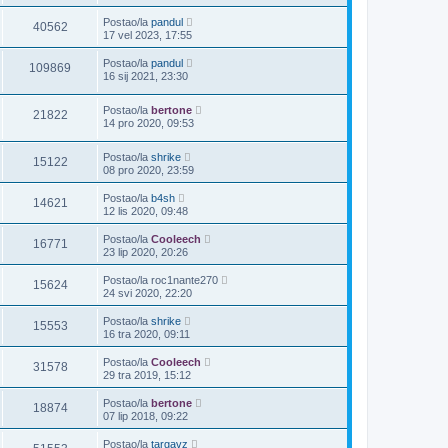
Postao/la
pandul
40562
17 vel 2023, 17:55
Postao/la
pandul
109869
16 sij 2021, 23:30
Postao/la
bertone
21822
14 pro 2020, 09:53
Postao/la
shrike
15122
08 pro 2020, 23:59
Postao/la
b4sh
14621
12 lis 2020, 09:48
Postao/la
Cooleech
16771
23 lip 2020, 20:26
Postao/la
roc1nante270
15624
24 svi 2020, 22:20
Postao/la
shrike
15553
16 tra 2020, 09:11
Postao/la
Cooleech
31578
29 tra 2019, 15:12
Postao/la
bertone
18874
07 lip 2018, 09:22
Postao/la
targavz