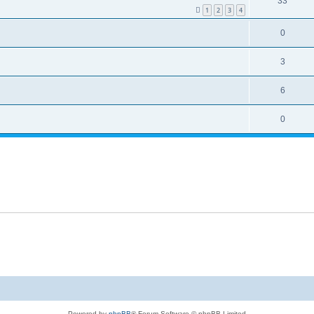
33
1
2
3
4
0
3
6
0
Powered by
phpBB
® Forum Software © phpBB Limited