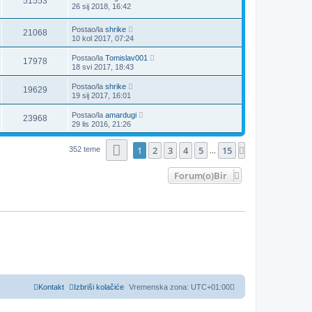
51553
26 sij 2018, 16:42
Postao/la
shrike
21068
10 kol 2017, 07:24
Postao/la
Tomislav001
17978
18 svi 2017, 18:43
Postao/la
shrike
19629
19 sij 2017, 16:01
Postao/la
amardugi
23968
29 lis 2016, 21:26
Stranica:
1
/
15
.
1
2
3
4
5
15
Sljedeća
352 teme
...
Forum(o)Bir
Kontakt
Izbriši kolačiće
Vremenska zona:
UTC+01:00