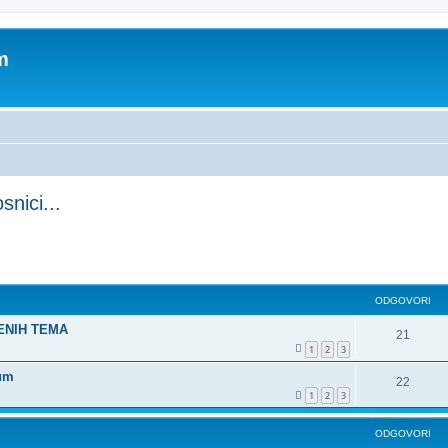
m
snici...
pretraživanje
ODGOVORI
ŠENIH TEMA
21
1
2
3
rum
22
1
2
3
ODGOVORI