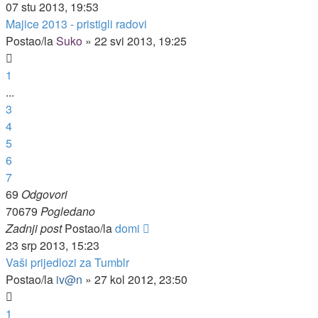
07 stu 2013, 19:53
Majice 2013 - pristigli radovi
Postao/la
Suko
»
22 svi 2013, 19:25
1
...
3
4
5
6
7
69
Odgovori
70679
Pogledano
Zadnji post
Postao/la
domi
23 srp 2013, 15:23
Vaši prijedlozi za Tumblr
Postao/la
iv@n
»
27 kol 2012, 23:50
1