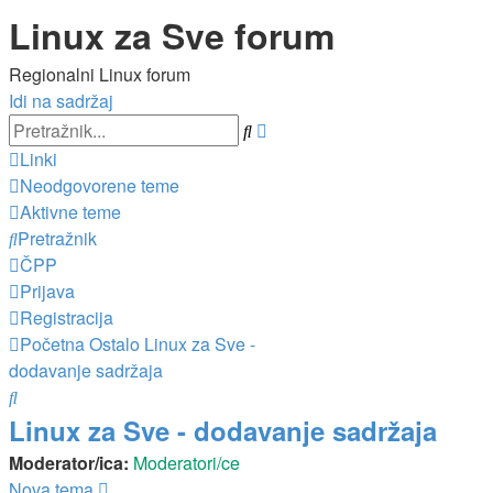
Linux za Sve forum
Regionalni Linux forum
Idi na sadržaj
Napredno
Pretražnik
pretraživanje
Linki
Neodgovorene teme
Aktivne teme
Pretražnik
ČPP
Prijava
Registracija
Početna
Ostalo
Linux za Sve -
dodavanje sadržaja
Pretražnik
Linux za Sve - dodavanje sadržaja
Moderator/ica:
Moderatori/ce
Nova tema