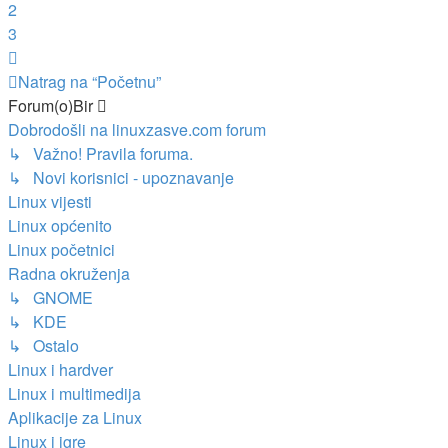
2
3
Sljedeća
Natrag na “Početnu”
Forum(o)Bir
Dobrodošli na linuxzasve.com forum
↳ Važno! Pravila foruma.
↳ Novi korisnici - upoznavanje
Linux vijesti
Linux općenito
Linux početnici
Radna okruženja
↳ GNOME
↳ KDE
↳ Ostalo
Linux i hardver
Linux i multimedija
Aplikacije za Linux
Linux i igre