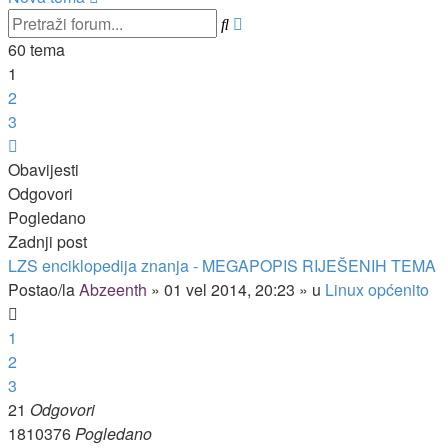
Napredno
Pretražnik
pretraživanje
60 tema
1
2
3
Sljedeća
Obavijesti
Odgovori
Pogledano
Zadnji post
LZS enciklopedija znanja - MEGAPOPIS RIJEŠENIH TEMA
Postao/la
Abzeenth
»
01 vel 2014, 20:23
» u
Linux općenito
1
2
3
21
Odgovori
1810376
Pogledano