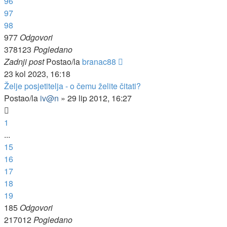
96
97
98
977
Odgovori
378123
Pogledano
Zadnji post
Postao/la
branac88
23 kol 2023, 16:18
Želje posjetitelja - o čemu želite čitati?
Postao/la
iv@n
»
29 lip 2012, 16:27
1
...
15
16
17
18
19
185
Odgovori
217012
Pogledano