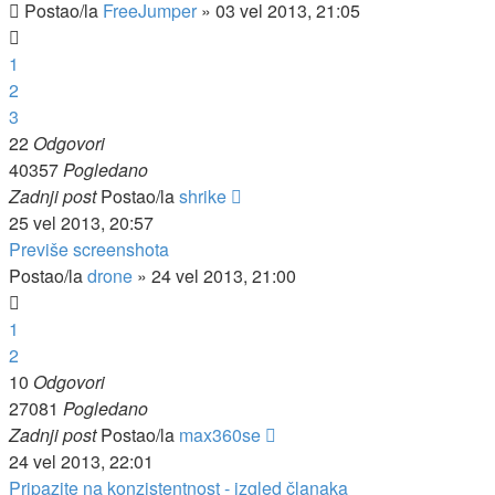
Postao/la
FreeJumper
»
03 vel 2013, 21:05
1
2
3
22
Odgovori
40357
Pogledano
Zadnji post
Postao/la
shrike
25 vel 2013, 20:57
Previše screenshota
Postao/la
drone
»
24 vel 2013, 21:00
1
2
10
Odgovori
27081
Pogledano
Zadnji post
Postao/la
max360se
24 vel 2013, 22:01
Pripazite na konzistentnost - izgled članaka