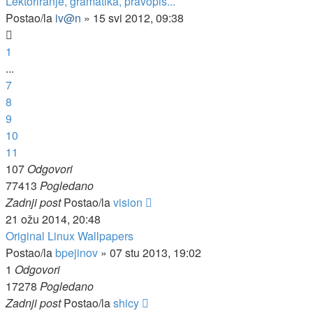
Lektoriranje, gramatika, pravopis...
Postao/la
iv@n
»
15 svi 2012, 09:38
1
...
7
8
9
10
11
107
Odgovori
77413
Pogledano
Zadnji post
Postao/la
vision
21 ožu 2014, 20:48
Original Linux Wallpapers
Postao/la
bpejinov
»
07 stu 2013, 19:02
1
Odgovori
17278
Pogledano
Zadnji post
Postao/la
shicy